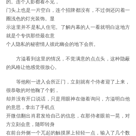
的。连个人影都看不见，
门头上也是一片空白，连个招牌都没有，不过倒还闪着一
圈浅色的灯光装饰。显
示这里并不是私人住宅。了解内幕的人一看就明白这地方
就是个专供那些最在意
个人隐私的秘密情人彼此幽会的地下会所。
方溢看到这里的情况，不觉满意的点点头，这种隐蔽
的风格让他感觉很放心。
等他刚一进入会所正门，立刻就有个侍者迎了上来，
很恭敬的对他鞠了个躬，
却并没有开口说话，只是用眼神在做着询问，方溢明白他
的意思，拿出了手机点
开微信翻出肖君发给自己的信息，在那侍者眼前一晃，对
方立刻会意，随即转身
在前台外侧一个兀起的触摸屏上轻轻一点，输入了几个数