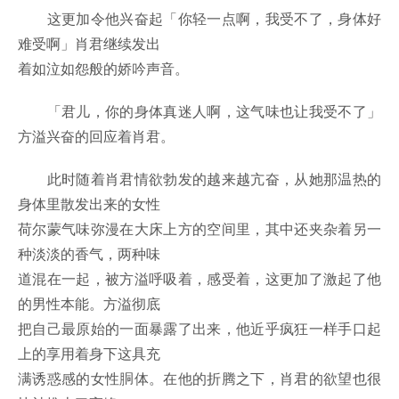
这更加令他兴奋起「你轻一点啊，我受不了，身体好
难受啊」肖君继续发出
着如泣如怨般的娇吟声音。
「君儿，你的身体真迷人啊，这气味也让我受不了」
方溢兴奋的回应着肖君。
此时随着肖君情欲勃发的越来越亢奋，从她那温热的
身体里散发出来的女性
荷尔蒙气味弥漫在大床上方的空间里，其中还夹杂着另一
种淡淡的香气，两种味
道混在一起，被方溢呼吸着，感受着，这更加了激起了他
的男性本能。方溢彻底
把自己最原始的一面暴露了出来，他近乎疯狂一样手口起
上的享用着身下这具充
满诱惑感的女性胴体。在他的折腾之下，肖君的欲望也很