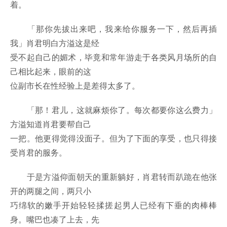
着。
「那你先拔出来吧，我来给你服务一下，然后再插
我」肖君明白方溢这是经
受不起自己的媚术，毕竟和常年游走于各类风月场所的自
己相比起来，眼前的这
位副市长在性经验上是差得太多了。
「那！君儿，这就麻烦你了。每次都要你这么费力」
方溢知道肖君要帮自己
一把。他更得觉得没面子。但为了下面的享受，也只得接
受肖君的服务。
于是方溢仰面朝天的重新躺好，肖君转而趴跪在他张
开的两腿之间，两只小
巧绵软的嫩手开始轻轻揉搓起男人已经有下垂的肉棒棒
身。嘴巴也凑了上去，先