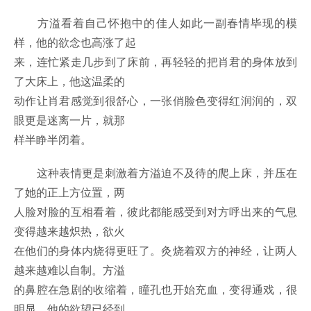
方溢看着自己怀抱中的佳人如此一副春情毕现的模
样，他的欲念也高涨了起
来，连忙紧走几步到了床前，再轻轻的把肖君的身体放到
了大床上，他这温柔的
动作让肖君感觉到很舒心，一张俏脸色变得红润润的，双
眼更是迷离一片，就那
样半睁半闭着。
这种表情更是刺激着方溢迫不及待的爬上床，并压在
了她的正上方位置，两
人脸对脸的互相看着，彼此都能感受到对方呼出来的气息
变得越来越炽热，欲火
在他们的身体内烧得更旺了。灸烧着双方的神经，让两人
越来越难以自制。方溢
的鼻腔在急剧的收缩着，瞳孔也开始充血，变得通戏，很
明显，他的欲望已经到