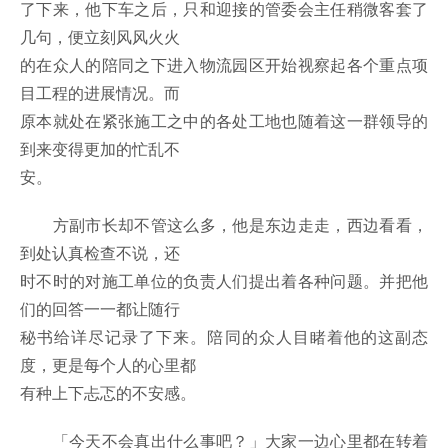
了下来，他下车之后，只和迎接的管委会主任稍微客套了
几句，便立刻风风火火
的在众人的陪同之下进入物流园区开始视察起各个重点项
目工程的进展情况。而
原本就处在紧张施工之中的各处工地也随着这一群领导的
到来变得更加的忙乱不
安。
方副市长却不管这么多，他是东边走走，西边看看，
到处认真检查不说，还
时不时的对施工单位的负责人们提出着各种问题。并把他
们的回答一一都让随行
秘书给详尽记录了下来。陪同的众人目睹着他的这副态
度，更是每个人的心里都
有种上下忐忑的不安感。
「今天不会真出什么事吧？」大家一边心里都在转着