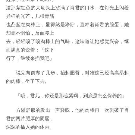
溢那紫红色的大龟头上沾满了肖君的口水，在灯光上闪着
异样的光芒，几根青筋
也凸起在肉棒上，显得煞是狰狞，直冲着肖君的脸蛋，她
却毫不惧怕，反而凑上
去，轻轻嗅了嗅肉棒上的气味，这味道让她感觉兴奋，继
而满意的说着：「这下
行了，继续来插我吧」
说完向前爬了几步，抬起肥臀，对准这已经高高昂起
的肉棒，坐了下去。
「哦，君儿，你还是那么紧啊，到底是怎么保养的」
方溢舒服的发出一声轻叹，他的肉棒再一次刺破了肖
君的两片肥厚的阴唇，
深深的插入她的体内。