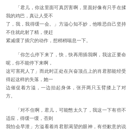
「君儿，你这里面可真厉害啊，里面好像有只手在揉
我的鸡巴，真让人受不
了，我，我得缓一会。」方溢心知不妙，他唯恐自己坚持
不住就此射了精，便赶
紧减缓了插穴的动作，想稍稍喘息一下。
「你怎么停下来了，快，快再用插我啊，我这正要命
呢，你不能停下来啊，
这可害死人了」而此时正处在兴奋顶点上的肖君那能经受
得起这样的失落，她一
边催促着方溢，一边抬起身体，张开两只玉臂搂上了对
方。
「对不住啊，君儿，可能憋太久了，我这一下有些不
适应，得缓一缓，否则
我怕会早泄」方溢看着肖君那渴望的眼神，有些歉意的说