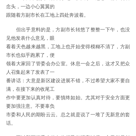
念头，一边小心翼翼的
跟随着方副市长在工地上四处奔波着。
但出乎意料的是，方副市长转悠了整整一下午，也没
见他发表什么意见，眼
看着天色越来越黑，工地上也开始变得模糊不清了，方副
市长也似乎跑累了，便
领着大家回了管委会办公室。休息一会之后，这才又把众
人召集起来了发表了一
番讲话：大意是新区建设进展不错，不过希望大家不要自
满，在接下来的收尾工
作中要更加认真对待，要慎终如始。尤其对于安全方面更
要加强注意。不要辜负
市委和人民的期盼云云。总之就是说了一堆了无新意的套
话。