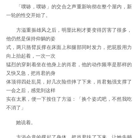
「噗哧，噗哧」的交合之声重新响彻在整个屋内，新
一轮的性交开始了。
方溢重振雄风之后，明显比刚才要变得厉害了很多，
他仍然是保持仰躺的姿
式，两只胳臂反撑在床面上和腿部同时发力，把屁股用力
向上抬起着，一次一次
猛烈的穿刺着坐在他身上的肖君，他的动作频率是那样的
又快又急，把肖君的身
体顶得四处乱晃，好几次险些摔了下来，肖君勉强支撑了
一会之后，感觉到这样
实在太累，便一下按住了方溢：「换个姿式吧，不然我吃
不消了」
她说着。
方溢会意的撑起了身体，把肖君扶了下来，让她先躺