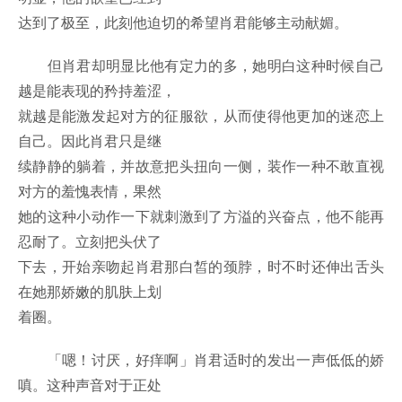
达到了极至，此刻他迫切的希望肖君能够主动献媚。
但肖君却明显比他有定力的多，她明白这种时候自己
越是能表现的矜持羞涩，
就越是能激发起对方的征服欲，从而使得他更加的迷恋上
自己。因此肖君只是继
续静静的躺着，并故意把头扭向一侧，装作一种不敢直视
对方的羞愧表情，果然
她的这种小动作一下就刺激到了方溢的兴奋点，他不能再
忍耐了。立刻把头伏了
下去，开始亲吻起肖君那白皙的颈脖，时不时还伸出舌头
在她那娇嫩的肌肤上划
着圈。
「嗯！讨厌，好痒啊」肖君适时的发出一声低低的娇
嗔。这种声音对于正处