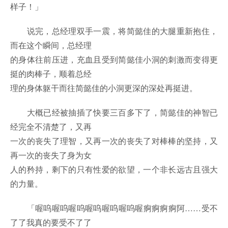
样子！」
说完，总经理双手一震，将简懿佳的大腿重新抱住，
而在这个瞬间，总经理
的身体往前压进，充血且受到简懿佳小洞的刺激而变得更
挺的肉棒子，顺着总经
理的身体躯干而往简懿佳的小洞更深的深处再挺进。
大概已经被抽插了快要三百多下了，简懿佳的神智已
经完全不清楚了，又再
一次的丧失了理智，又再一次的丧失了对棒棒的坚持，又
再一次的丧失了身为女
人的矜持，剩下的只有性爱的欲望，一个非长远古且强大
的力量。
「喔呜喔呜喔呜喔呜喔呜喔呜喔痾痾痾痾阿……受不
了了我真的要受不了了