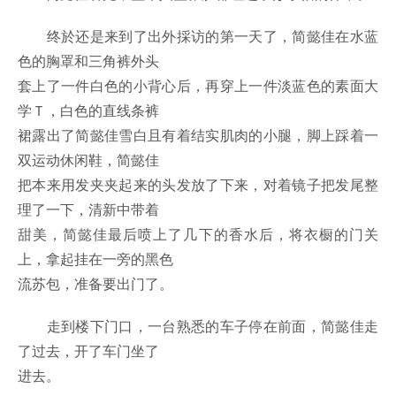
终於还是来到了出外採访的第一天了，简懿佳在水蓝
色的胸罩和三角裤外头
套上了一件白色的小背心后，再穿上一件淡蓝色的素面大
学Ｔ，白色的直线条裤
裙露出了简懿佳雪白且有着结实肌肉的小腿，脚上踩着一
双运动休闲鞋，简懿佳
把本来用发夹夹起来的头发放了下来，对着镜子把发尾整
理了一下，清新中带着
甜美，简懿佳最后喷上了几下的香水后，将衣橱的门关
上，拿起挂在一旁的黑色
流苏包，准备要出门了。
走到楼下门口，一台熟悉的车子停在前面，简懿佳走
了过去，开了车门坐了
进去。