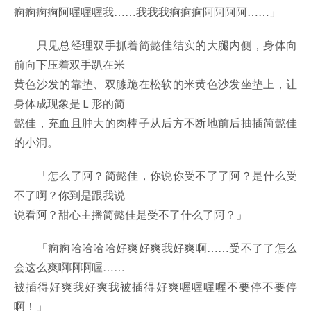
痾痾痾痾阿喔喔喔我……我我我痾痾痾阿阿阿阿……」
只见总经理双手抓着简懿佳结实的大腿内侧，身体向
前向下压着双手趴在米
黄色沙发的靠垫、双膝跪在松软的米黄色沙发坐垫上，让
身体成现象是Ｌ形的简
懿佳，充血且肿大的肉棒子从后方不断地前后抽插简懿佳
的小洞。
「怎么了阿？简懿佳，你说你受不了了阿？是什么受
不了啊？你到是跟我说
说看阿？甜心主播简懿佳是受不了什么了阿？」
「痾痾哈哈哈哈好爽好爽我好爽啊……受不了了怎么
会这么爽啊啊啊喔……
被插得好爽我好爽我被插得好爽喔喔喔喔不要停不要停
啊！」