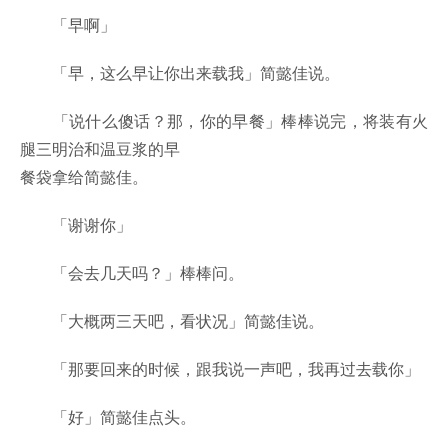
「早啊」
「早，这么早让你出来载我」简懿佳说。
「说什么傻话？那，你的早餐」棒棒说完，将装有火
腿三明治和温豆浆的早
餐袋拿给简懿佳。
「谢谢你」
「会去几天吗？」棒棒问。
「大概两三天吧，看状况」简懿佳说。
「那要回来的时候，跟我说一声吧，我再过去载你」
「好」简懿佳点头。