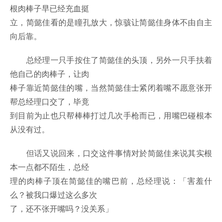
根肉棒子早已经充血挺
立，简懿佳看的是瞳孔放大，惊骇让简懿佳身体不由自主
向后靠。
总经理一只手按住了简懿佳的头顶，另外一只手扶着
他自己的肉棒子，让肉
棒子靠近简懿佳的嘴，当然简懿佳士紧闭着嘴不愿意张开
帮总经理口交了，毕竟
到目前为止也只帮棒棒打过几次手枪而已，用嘴巴碰根本
从没有过。
但话又说回来，口交这件事情对於简懿佳来说其实根
本一点都不陌生，总经
理的肉棒子顶在简懿佳的嘴巴前，总经理说：「害羞什
么？被我口爆过这么多次
了，还不张开嘴吗？没关系」