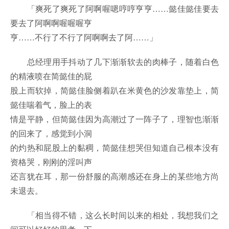
「爽死了爽死了阿啊喔嗯哼哼亨亨……懿佳懿佳要去
要去了阿啊啊喔喔喔亨
亨……不行了不行了阿啊啊去了阿……」
总经理用手抖动了几下渐渐软去的肉棒子，随着白色
的精液喷在简懿佳的屁
股上而软掉，简懿佳脸侧着趴在米黄色的沙发靠垫上，简
懿佳喘着气，脸上的表
情是平静，但简懿佳因为高潮过了一阵子了，理智也渐渐
的回来了，感觉到小洞
的灼热和屁股上的黏稠，简懿佳想哭但知道自己根本没有
资格哭，刚刚的淫叫声
还言犹在耳，那一份舒服的高潮感还在身上的某些地方尚
未退去。
「相当得不错，这么长时间以来的相处，我想我们之