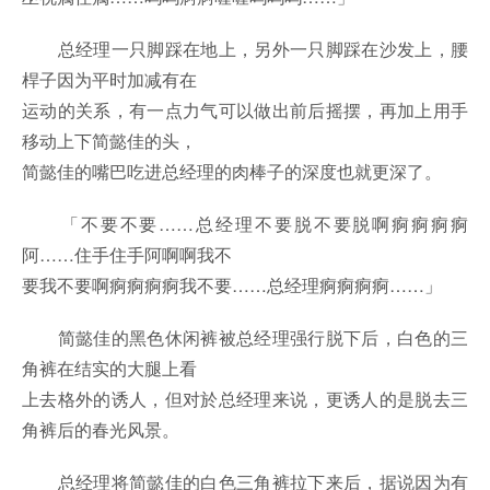
总经理一只脚踩在地上，另外一只脚踩在沙发上，腰
桿子因为平时加减有在
运动的关系，有一点力气可以做出前后摇摆，再加上用手
移动上下简懿佳的头，
简懿佳的嘴巴吃进总经理的肉棒子的深度也就更深了。
「不要不要……总经理不要脱不要脱啊痾痾痾痾
阿……住手住手阿啊啊我不
要我不要啊痾痾痾痾我不要……总经理痾痾痾痾……」
简懿佳的黑色休闲裤被总经理强行脱下后，白色的三
角裤在结实的大腿上看
上去格外的诱人，但对於总经理来说，更诱人的是脱去三
角裤后的春光风景。
总经理将简懿佳的白色三角裤拉下来后，据说因为有