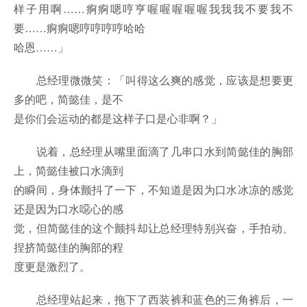
样子用啊……痾痾嗯哼亨喔喔喔喔喔我我我不要我不
要……痾痾嗯哼哼哼哼哈哈
哈恩……」
总经理微微笑：「叫得这么爽的感觉，应该是想要更
多的吧，简懿佳，是不
是你们会运动的都是这样子口是心非啊？」
说着，总经理从嘴里面滴了几串口水到简懿佳的胸部
上，简懿佳被口水滴到
的瞬间，身体颤抖了一下，不知道是因为口水冰凉的感觉
还是因为口水噁心的感
觉，但简懿佳的这个颤抖却让总经理特别兴奋，手拍动、
捏挤简懿佳的胸部的程
度更是激烈了。
总经理站起来，拖下了西装裤和蓝色的三角裤后，一