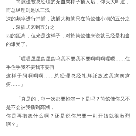
简懿佳被总经理的充血肉棒子插入后，仰头大叫道，
而总经理则是以三浅一
深的频率进行抽插，浅插大概就只在简懿佳小洞的五分之
一，深插式来到五分之
四的距离，但光是这样子，对於简懿佳来说就已经是相当
的难受了。
「喔喔屋屋窝屋窝呜我不要我不要啊啊啊喔嗯……住
手住手我不要我不要再
这样子阿啊啊啊……总经理总经礼拜託放过我痾痾痾
痾……」
「真是的，每一次都要抱怨一下是吗？简懿佳你又不
是不会被我插到高潮，
你是再抱怨什么啊？还是说你想要一刚开始就很激烈
啊？」