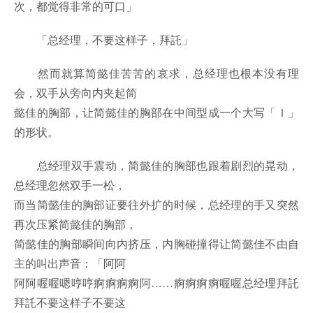
次，都觉得非常的可口」
「总经理，不要这样子，拜託」
然而就算简懿佳苦苦的哀求，总经理也根本没有理
会，双手从旁向内夹起简
懿佳的胸部，让简懿佳的胸部在中间型成一个大写「Ｉ」
的形状。
总经理双手震动，简懿佳的胸部也跟着剧烈的晃动，
总经理忽然双手一松，
而当简懿佳的胸部证要往外扩的时候，总经理的手又突然
再次压紧简懿佳的胸部，
简懿佳的胸部瞬间向内挤压，内胸碰撞得让简懿佳不由自
主的叫出声音：「阿阿
阿阿喔喔嗯哼哼痾痾痾痾阿……痾痾痾痾喔喔总经理拜託
拜託不要这样子不要这