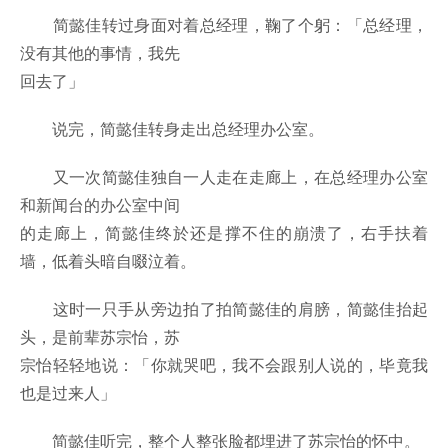
简懿佳转过身面对着总经理，鞠了个躬：「总经理，
没有其他的事情，我先
回去了」
说完，简懿佳转身走出总经理办公室。
又一次简懿佳独自一人走在走廊上，在总经理办公室
和新闻台的办公室中间
的走廊上，简懿佳终於还是撑不住的崩溃了，右手扶着
墙，低着头暗自啜泣着。
这时一只手从旁边拍了拍简懿佳的肩膀，简懿佳抬起
头，是前辈苏宗怡，苏
宗怡轻轻地说：「你就哭吧，我不会跟别人说的，毕竟我
也是过来人」
简懿佳听完，整个人整张脸都埋进了苏宗怡的怀中。