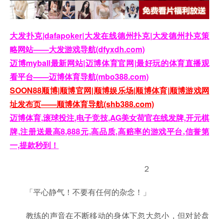
大发扑克|dafapoker|大发在线德州扑克|大发德州扑克策
略网站——大发游戏导航(dfyxdh.com)
迈博myball最新网站|迈博体育官网|最好玩的体育直播观
看平台——迈博体育导航(mbo388.com)
SOON88顺博|顺博官网|顺博娱乐场|顺博体育|顺博游戏网
址发布页——顺博体育导航(shb388.com)
迈博体育,滚球投注,电子竞技,AG美女荷官在线发牌,开元棋
牌,注册送最高8,888元,高品质,高赔率的游戏平台,信誉第
一,提款秒到！
２
「平心静气！不要有任何的杂念！」
教练的声音在不断移动的身体下忽大忽小，但对於盘