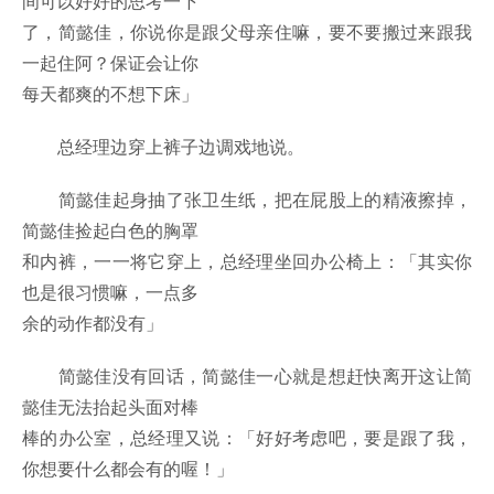
间可以好好的思考一下
了，简懿佳，你说你是跟父母亲住嘛，要不要搬过来跟我
一起住阿？保证会让你
每天都爽的不想下床」
总经理边穿上裤子边调戏地说。
简懿佳起身抽了张卫生纸，把在屁股上的精液擦掉，
简懿佳捡起白色的胸罩
和内裤，一一将它穿上，总经理坐回办公椅上：「其实你
也是很习惯嘛，一点多
余的动作都没有」
简懿佳没有回话，简懿佳一心就是想赶快离开这让简
懿佳无法抬起头面对棒
棒的办公室，总经理又说：「好好考虑吧，要是跟了我，
你想要什么都会有的喔！」