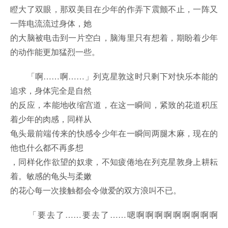
瞪大了双眼，那双美目在少年的作弄下震颤不止，一阵又
一阵电流流过身体，她
的大脑被电击到一片空白，脑海里只有想着，期盼着少年
的动作能更加猛烈一些。
「啊……啊……」列克星敦这时只剩下对快乐本能的
追求，身体完全是自然
的反应，本能地收缩宫道，在这一瞬间，紧致的花道积压
着少年的肉感，同样从
龟头最前端传来的快感令少年在一瞬间两腿木麻，现在的
他也什么都不再多想
，同样化作欲望的奴隶，不知疲倦地在列克星敦身上耕耘
着。敏感的龟头与柔嫩
的花心每一次接触都会令做爱的双方浪叫不已。
「要去了……要去了……嗯啊啊啊啊啊啊啊啊啊