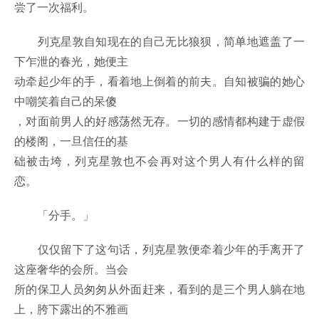
尝了一次福利。
列克星敦自知现在的自己无比狼狈，简单地遮盖了一
下乍泄的春光，她便主
动牵起少年的手，看着地上倒着的前夫。自知被骗的她心
中嘲笑着自己的呆傻
，对面前男人的好感荡然无存。一切的感情都构建于虚假
的楼阁，一旦信任的基
础被击垮，列克星敦也不会再对这个男人有什么样的留
恋。
「分手。」
仅仅留下了这句话，列克星敦便牵着少年的手离开了
这座奢华的会所。当会
所的保卫人员匆匆从外面赶来，看到的是三个男人躺在地
上，胯下露出的不雅画