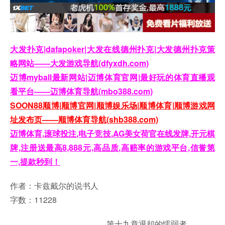
大发扑克|dafapoker|大发在线德州扑克|大发德州扑克策
略网站——大发游戏导航(dfyxdh.com)
迈博myball最新网站|迈博体育官网|最好玩的体育直播观
看平台——迈博体育导航(mbo388.com)
SOON88顺博|顺博官网|顺博娱乐场|顺博体育|顺博游戏网
址发布页——顺博体育导航(shb388.com)
迈博体育,滚球投注,电子竞技,AG美女荷官在线发牌,开元棋
牌,注册送最高8,888元,高品质,高赔率的游戏平台,信誉第
一,提款秒到！
作者：卡兹戴尔的说书人
字数：11228
第十九章退却的懦弱者