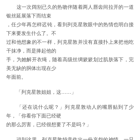
这一次阔别已久的热吻伴随着两人唇齿间拉开的一道
银丝延展落下而结束
，任少年再怎样迟钝，看到列克星敦眼中的热情也明白接
下来要发生什么了。不
过和他想象的不一样，列克星敦并没有直接扑上来把他吃
干抹净，而是捧起他的
手，为她解开衣绳，随着高级丝绸簌簌划过肌肤落下，完
美无缺的胴体出现在少
年面前。
「列克星敦姐姐，这……」
「还在说什么呢？」列克星敦动人的嘴唇贴到了少
年，「你看你下面已经硬
的那么厉害，已经很想要了不是吗？」
说到这里，列克星敦特意作出一份哀怨的神情，一只