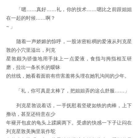
「嗯……真好……礼，你的技术……嗯比之前跟姐姐
在一起的时候……啊？
~ 」
随着一声娇媚的惊呼，一股浓密粘稠的爱液从列克星
敦的小穴里溢出，列克
星敦颇为骄傲地用手抹上一点爱液，食指与拇指相互研
磨，拉出一条长长的暧昧
的丝线，她看着面前有些害羞将头埋在她乳沟间的少年。
「礼，你可真是太棒了，把姐姐弄的这么舒服……」
列克星敦说着话，一手抚慰着坚硬如铁的肉棒，上下
撸动，甚至还特意在少
年褪开包皮的龟头上蹂躏两下。受虐的快感一下子让闷在
列克星敦美胸里装作鸵