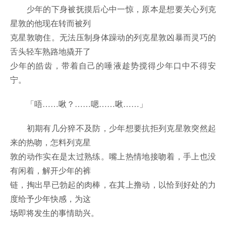
少年的下身被抚摸后心中一惊，原本是想要关心列克
星敦的他现在转而被列
克星敦吻住。无法压制身体躁动的列克星敦凶暴而灵巧的
舌头轻车熟路地撬开了
少年的皓齿，带着自己的唾液趁势搅得少年口中不得安
宁。
「唔……啾？……嗯……啾……」
初期有几分猝不及防，少年想要抗拒列克星敦突然起
来的热吻，怎料列克星
敦的动作实在是太过熟练。嘴上热情地接吻着，手上也没
有闲着，解开少年的裤
链，掏出早已勃起的肉棒，在其上撸动，以恰到好处的力
度给予少年快感，为这
场即将发生的事情助兴。