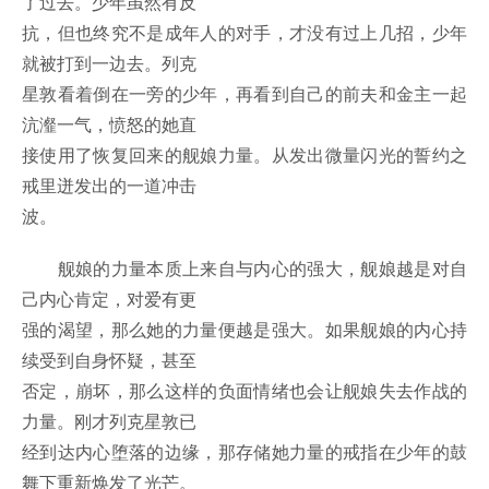
了过去。少年虽然有反
抗，但也终究不是成年人的对手，才没有过上几招，少年
就被打到一边去。列克
星敦看着倒在一旁的少年，再看到自己的前夫和金主一起
沆瀣一气，愤怒的她直
接使用了恢复回来的舰娘力量。从发出微量闪光的誓约之
戒里迸发出的一道冲击
波。
舰娘的力量本质上来自与内心的强大，舰娘越是对自
己内心肯定，对爱有更
强的渴望，那么她的力量便越是强大。如果舰娘的内心持
续受到自身怀疑，甚至
否定，崩坏，那么这样的负面情绪也会让舰娘失去作战的
力量。刚才列克星敦已
经到达内心堕落的边缘，那存储她力量的戒指在少年的鼓
舞下重新焕发了光芒。