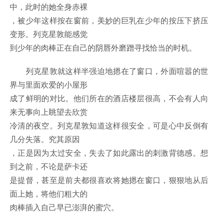
中，此时的她全身赤裸
，被少年这样按在窗前，美妙的巨乳在少年的按压下挤压
变形。列克星敦能感觉
到少年的肉棒正在自己的阴唇外磨蹭寻找恰当的时机。
列克星敦就这样半强迫地摁在了窗口，外面喧嚣的世
界与里面欢爱的小屋形
成了鲜明的对比。他们所在的酒店楼层很高，不会有人向
来无事向上眺望去欣赏
冷清的夜空。列克星敦知道这样很安全，可是心中反倒有
几分失落。究其原因
，正是因为太过安全，失去了如此露出的刺激背德感。想
到之前，不论是萨卡还
是提督，甚至是前夫都很喜欢将她摁在窗口，狠狠地从后
面上她，将他们粗大的
肉棒插入自己早已澎湃的蜜穴。