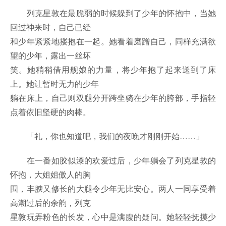
列克星敦在最脆弱的时候躲到了少年的怀抱中，当她
回过神来时，自己已经
和少年紧紧地搂抱在一起。她看着磨蹭自己，同样充满欲
望的少年，露出一丝坏
笑。她稍稍借用舰娘的力量，将少年抱了起来送到了床
上。她让暂时无力的少年
躺在床上，自己则双腿分开跨坐骑在少年的胯部，手指轻
点着依旧坚硬的肉棒。
「礼，你也知道吧，我们的夜晚才刚刚开始……」
在一番如胶似漆的欢爱过后，少年躺会了列克星敦的
怀抱，大姐姐傲人的胸
围，丰腴又修长的大腿令少年无比安心。两人一同享受着
高潮过后的余韵，列克
星敦玩弄粉色的长发，心中是满腹的疑问。她轻轻抚摸少