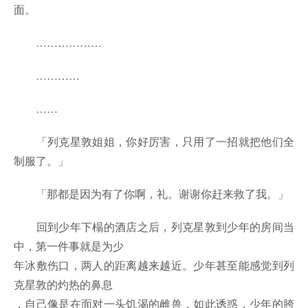
面。
………………
…………
……
「列克星敦姐姐，你好厉害，只用了一招就把他们全
制服了。」
「那都是因为有了你啊，礼。谢谢你赶来救了我。」
回到少年下榻的酒店之后，列克星敦到少年的房间当
中，第一件事就是为少
年冰敷伤口，两人的距离越来越近。少年甚至能感觉到列
克星敦的灼热的鼻息
，自己像是在面对一头饥渴的雌兽，如此诱惑，少年的胯