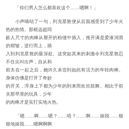
「你们男人怎么都喜欢这个……嗯啊！」
小声嘀咕了一句，列克星敦便从后面感受到了少年火
热的热情。那根远超同
龄人尺寸的肉棒从掰开的粉缝中插入，推开满是爱液润滑
的褶皱，逆行而上，插
入到列克星敦的最深处。这突如其来的刺激令列克星敦忍
不住尖叫出声，自从和
前夫在一起之后，她许久未尝到如此有活力的年轻肉棒。
身体仿佛是打开了奇妙
的开关，浑身上下都为少年的到来而欢欣鼓舞。相比于前
夫那早泄的玩具，少年
的肉棒才是实打实地火热。
「嗯……啊……嗯？……唔？……啊……操我……狠
狠地操我……嗯啊啊啊