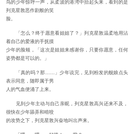
鸟的少年惊呼一声，从柔波的港湾中抬起头来，看到的是
列克星敦恶作剧般的笑
脸。
「怎么？终于愿意看姐姐了？」列克星敦温柔地用沾
着自己的爱液的手抚摸
少年的脸颊，「这次是姐姐来感谢你，只要你愿意，任何
姿势都是可以的。」
「真的吗？那……」少年说完，见到粉发的舰娘点头
表示同意，随即属于男
人的气血便涌了上来。
见到少年主动与自己亲昵，列克星敦高兴还来不及，
很快在少年舔弄和啃咬
的攻势之下，列克星敦兴奋地叫出声来。