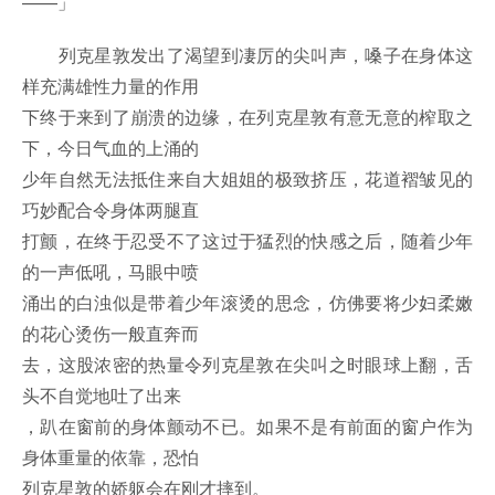
——」
列克星敦发出了渴望到凄厉的尖叫声，嗓子在身体这
样充满雄性力量的作用
下终于来到了崩溃的边缘，在列克星敦有意无意的榨取之
下，今日气血的上涌的
少年自然无法抵住来自大姐姐的极致挤压，花道褶皱见的
巧妙配合令身体两腿直
打颤，在终于忍受不了这过于猛烈的快感之后，随着少年
的一声低吼，马眼中喷
涌出的白浊似是带着少年滚烫的思念，仿佛要将少妇柔嫩
的花心烫伤一般直奔而
去，这股浓密的热量令列克星敦在尖叫之时眼球上翻，舌
头不自觉地吐了出来
，趴在窗前的身体颤动不已。如果不是有前面的窗户作为
身体重量的依靠，恐怕
列克星敦的娇躯会在刚才摔到。