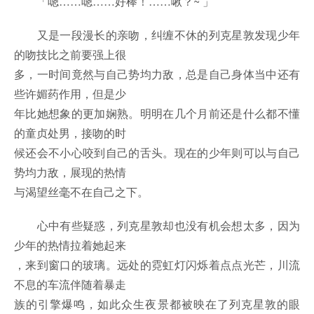
「嗯……嗯……好棒！……啾？~ 」
又是一段漫长的亲吻，纠缠不休的列克星敦发现少年
的吻技比之前要强上很
多，一时间竟然与自己势均力敌，总是自己身体当中还有
些许媚药作用，但是少
年比她想象的更加娴熟。明明在几个月前还是什么都不懂
的童贞处男，接吻的时
候还会不小心咬到自己的舌头。现在的少年则可以与自己
势均力敌，展现的热情
与渴望丝毫不在自己之下。
心中有些疑惑，列克星敦却也没有机会想太多，因为
少年的热情拉着她起来
，来到窗口的玻璃。远处的霓虹灯闪烁着点点光芒，川流
不息的车流伴随着暴走
族的引擎爆鸣，如此众生夜景都被映在了列克星敦的眼