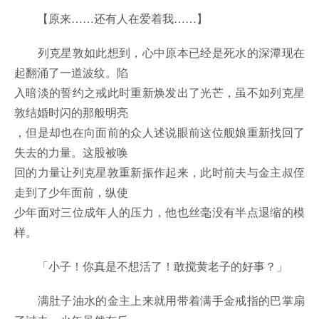
【原来……还有人在爱着我……】
列克星敦如此想到，心中原本已经是死水的深潭现在
起翻涌了一道波纹。陷
入暗淡的誓约之戒此时重新焕发出了光芒，虽不如列克星
敦结婚时闪的那般明亮
，但是却也在向面前的众人述说眼前这位舰娘重新找回了
失去的力量。这股被唤
回的力量让列克星敦重新振作起来，此时前夫与金主叔侄
走到了少年面前，纵使
少年面对三位成年人的压力，他也丝毫没有半点退缩的模
样。
「小子！你真是不想活了！敢搅黄老子的好事？」
满肚子油水的金主上来就用带着满手金戒指的巴掌扇