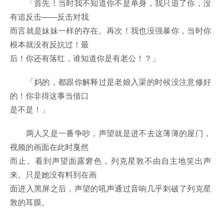
「首先！当时我不知道你不是单身，我只追了你，没
有追反击——反击对我
而言就是妹妹一样的存在。再次！我也没强暴你，当时你
根本就没有反抗过！最
后！你还有落红，谁知道你是有老公！？」
「妈的，都跟你解释过是老娘入渠的时候没注意修好
的！你非得这事当借口
是不是！」
两人又是一番争吵，声望就是进不去这薄薄的屋门，
视频的画面在此时戛然
而止。看到声望面露窘色，列克星敦不由自主地笑出声
来。只是她没有料到在画
面进入黑屏之后，声望的吼声通过音响几乎刺破了列克星
敦的耳膜。