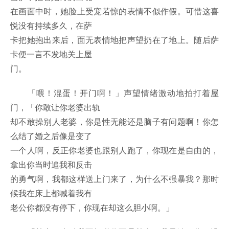
在画面中时，她脸上受宠若惊的表情不似作假。可惜这喜
悦没有持续多久，在萨
卡把她抱出来后，面无表情地把声望扔在了地上。随后萨
卡便一言不发地关上屋
门。
「喂！混蛋！开门啊！」声望情绪激动地拍打着屋
门，「你敢让你老婆出轨
却不敢操别人老婆，你是性无能还是脑子有问题啊！你怎
么结了婚之后像是变了
一个人啊，反正你老婆也跟别人跑了，你现在是自由的，
拿出你当时追我和反击
的勇气啊，我都这样送上门来了，为什么不强暴我？那时
候我在床上都喊着我有
老公你都没有停下，你现在却这么胆小啊。」