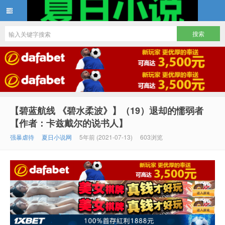
夏日小说
【碧蓝航线 《碧水柔波》】（19）退却的懦弱者
【作者：卡兹戴尔的说书人】
强暴虐待
夏日小说网
5年前 (2021-07-13)
603浏览