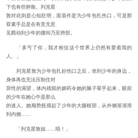
下也有些肿胀。列克星
敦对此则是心知肚明，面装作是为少年包扎伤口，可是那
双素手总是在有意无意
见戳动到少年的腰间乃至胯部。
「多亏了你，我才相信这个世界上仍然有爱着我的
人。」
列克星敦为少年包扎好伤口之后，坐到少年的身边，
身体再也无法压制住对
异性的渴望，体内残留的媚药令她的脑子晕乎起来，眼前
的少年在她心中是那么
的迷人。她顺势抚摸起了少年的大腿根部，从外侧渐渐滑
到内侧……
「列克星敦姐……唔！」