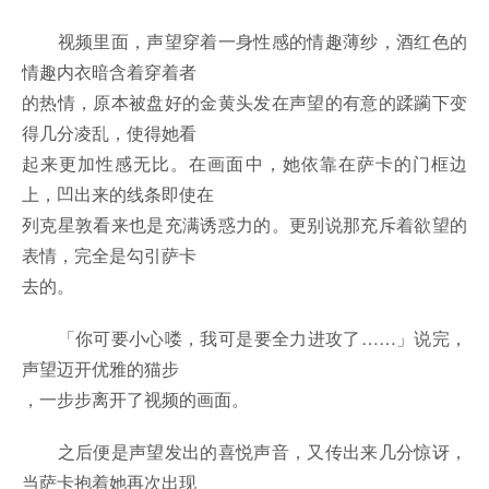
视频里面，声望穿着一身性感的情趣薄纱，酒红色的
情趣内衣暗含着穿着者
的热情，原本被盘好的金黄头发在声望的有意的蹂躏下变
得几分凌乱，使得她看
起来更加性感无比。在画面中，她依靠在萨卡的门框边
上，凹出来的线条即使在
列克星敦看来也是充满诱惑力的。更别说那充斥着欲望的
表情，完全是勾引萨卡
去的。
「你可要小心喽，我可是要全力进攻了……」说完，
声望迈开优雅的猫步
，一步步离开了视频的画面。
之后便是声望发出的喜悦声音，又传出来几分惊讶，
当萨卡抱着她再次出现