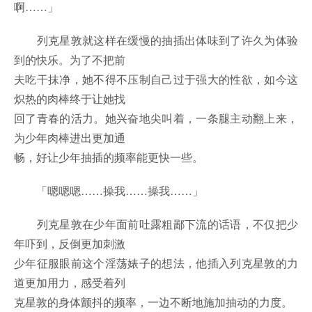
啊……」
列克星敦就这样在缓慢的抽插出体味到了许久为体验
到的快乐。为了不把前
夫吃干抹净，她不得不压制自己过于强大的性欲，如今这
炽热的肉棒终于让她找
回了青春的活力。她兴奋地尖叫着，一条腿主动翻上来，
为少年肉棒进出更加通
畅，好让少年抽插的频率能更快一些。
「嗯嗯嗯……操我……操我……」
列克星敦在少年面前吐露粗鄙下流的话语，不仅把少
年吓到，反倒更加刺激
少年征服眼前这个淫荡婊子的想法，他插入列克星敦的力
道更加用力，感受着列
克星敦的身体颤抖的频率，一边不断地施加抽动的力度。