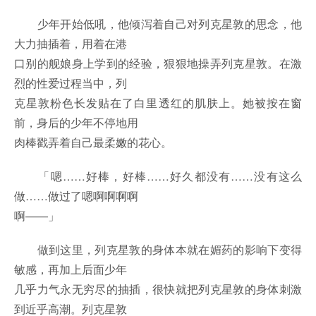
少年开始低吼，他倾泻着自己对列克星敦的思念，他
大力抽插着，用着在港
口别的舰娘身上学到的经验，狠狠地操弄列克星敦。在激
烈的性爱过程当中，列
克星敦粉色长发贴在了白里透红的肌肤上。她被按在窗
前，身后的少年不停地用
肉棒戳弄着自己最柔嫩的花心。
「嗯……好棒，好棒……好久都没有……没有这么
做……做过了嗯啊啊啊啊
啊——」
做到这里，列克星敦的身体本就在媚药的影响下变得
敏感，再加上后面少年
几乎力气永无穷尽的抽插，很快就把列克星敦的身体刺激
到近乎高潮。列克星敦