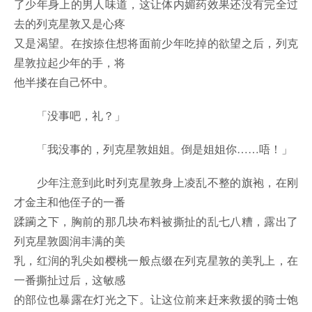
了少年身上的男人味道，这让体内媚药效果还没有完全过
去的列克星敦又是心疼
又是渴望。在按捺住想将面前少年吃掉的欲望之后，列克
星敦拉起少年的手，将
他半搂在自己怀中。
「没事吧，礼？」
「我没事的，列克星敦姐姐。倒是姐姐你……唔！」
少年注意到此时列克星敦身上凌乱不整的旗袍，在刚
才金主和他侄子的一番
蹂躏之下，胸前的那几块布料被撕扯的乱七八糟，露出了
列克星敦圆润丰满的美
乳，红润的乳尖如樱桃一般点缀在列克星敦的美乳上，在
一番撕扯过后，这敏感
的部位也暴露在灯光之下。让这位前来赶来救援的骑士饱