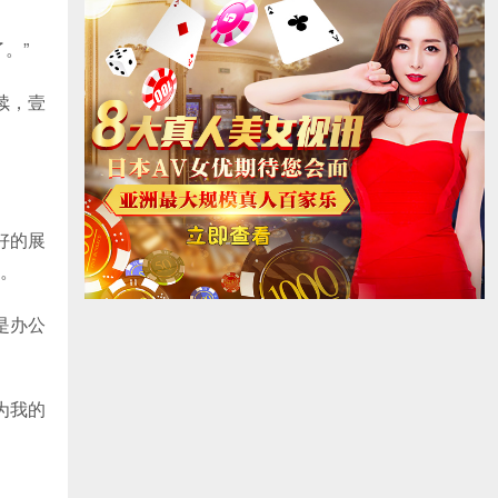
。”
续，壹
好的展
。
是办公
为我的