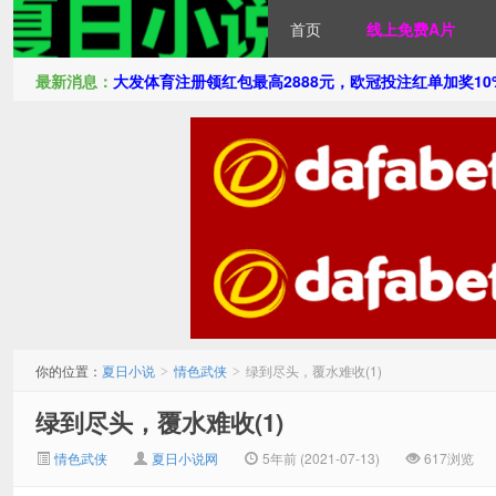
首页
线上免费A片
最新消息：
大发体育注册领红包最高2888元，欧冠投注红单加奖1
夏日小说
你的位置：
夏日小说
情色武侠
绿到尽头，覆水难收(1)
>
>
绿到尽头，覆水难收(1)
情色武侠
夏日小说网
5年前 (2021-07-13)
617浏览