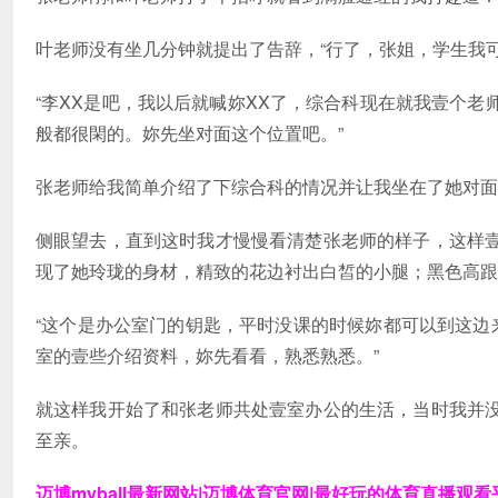
叶老师没有坐几分钟就提出了告辞，“行了，张姐，学生我
“李XX是吧，我以后就喊妳XX了，综合科现在就我壹个
般都很閑的。妳先坐对面这个位置吧。”
张老师给我简单介绍了下综合科的情况并让我坐在了她对面
侧眼望去，直到这时我才慢慢看清楚张老师的样子，这样
现了她玲珑的身材，精致的花边衬出白皙的小腿；黑色高跟
“这个是办公室门的钥匙，平时没课的时候妳都可以到这边
室的壹些介绍资料，妳先看看，熟悉熟悉。”
就这样我开始了和张老师共处壹室办公的生活，当时我并
至亲。
迈博myball最新网站|迈博体育官网|最好玩的体育直播观看平