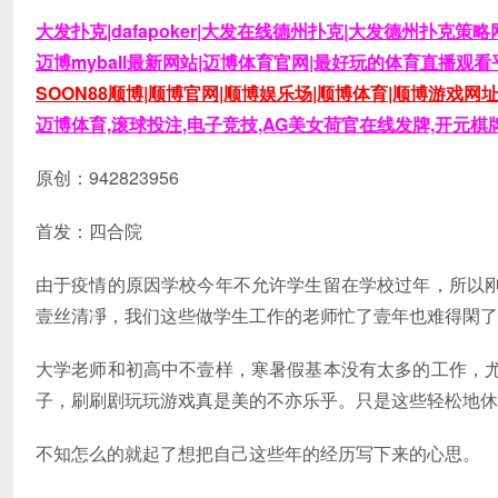
大发扑克|dafapoker|大发在线德州扑克|大发德州扑克策略网
迈博myball最新网站|迈博体育官网|最好玩的体育直播观看平
SOON88顺博|顺博官网|顺博娱乐场|顺博体育|顺博游戏网址发
迈博体育,滚球投注,电子竞技,AG美女荷官在线发牌,开元棋牌
原创：942823956
首发：四合院
由于疫情的原因学校今年不允许学生留在学校过年，所以
壹丝清凈，我们这些做学生工作的老师忙了壹年也难得閑了
大学老师和初高中不壹样，寒暑假基本没有太多的工作，
子，刷刷剧玩玩游戏真是美的不亦乐乎。只是这些轻松地休
不知怎么的就起了想把自己这些年的经历写下来的心思。