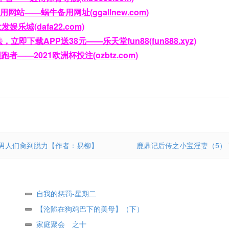
站——蜗牛备用网址(ggallnew.com)
娱乐城(dafa22.com)
载APP送38元——乐天堂fun88(fun888.xyz)
——2021欧洲杯投注(ozbtz.com)
被男人们肏到脱力【作者：易柳】
鹿鼎记后传之小宝淫妻（5）
自我的惩罚-星期二
【沦陷在狗鸡巴下的美母】（下）
家庭聚会 之十