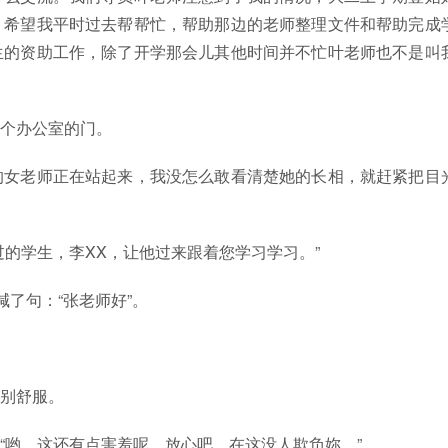
，希望我平时过去帮帮忙，帮助那边的老师整理文件和帮助完成
生的资助工作，除了开学那会儿其他时间并不忙叶老师也不是叫
个办公室的门。
的女老师正在站起来，我没怎么敢看清楚她的长相，就赶紧把目
的学生，李XX，让他过来跟着您学习学习。”
了句：“张老师好”。
别舒服。
“哟，这还有点害羞呢。放心吧，在这没人欺负妳。”