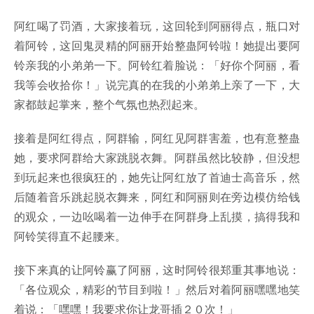
阿红喝了罚酒，大家接着玩，这回轮到阿丽得点，瓶口对
着阿铃，这回鬼灵精的阿丽开始整蛊阿铃啦！她提出要阿
铃亲我的小弟弟一下。阿铃红着脸说：「好你个阿丽，看
我等会收拾你！」说完真的在我的小弟弟上亲了一下，大
家都鼓起掌来，整个气氛也热烈起来。
接着是阿红得点，阿群输，阿红见阿群害羞，也有意整蛊
她，要求阿群给大家跳脱衣舞。阿群虽然比较静，但没想
到玩起来也很疯狂的，她先让阿红放了首迪士高音乐，然
后随着音乐跳起脱衣舞来，阿红和阿丽则在旁边模仿给钱
的观众，一边吆喝着一边伸手在阿群身上乱摸，搞得我和
阿铃笑得直不起腰来。
接下来真的让阿铃赢了阿丽，这时阿铃很郑重其事地说：
「各位观众，精彩的节目到啦！」然后对着阿丽嘿嘿地笑
着说：「嘿嘿！我要求你让龙哥插２０次！」