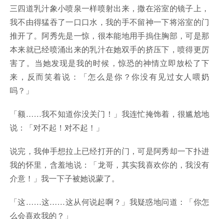
三四道乳汁象小喷泉一样喷射出来，撒在浴室的镜子上，
我不由得猛吞了一口口水，我的手不留神一下将浴室的门
推开了。阿秀先是一惊，很本能地用手摀住胸部，可是那
本来就已经喷涌出来的乳汁在她双手的挤压下，喷得更厉
害了。当她发现是我的时候，惊恐的神情立即放松了下
来，反而笑着说：「怎么是你？你没有见过女人喂奶
吗？」
「额……我不知道你没关门！」我连忙掩饰着，很尴尬地
说：「对不起！对不起！」
说完，我伸手想拉上已经打开的门，可是阿秀却一下扑进
我的怀里，含羞地说：「龙哥，其实我喜欢你的，我没有
介意！」我一下子被她说蒙了。
「这……这……这从何说起啊？」我疑惑地问道：「你怎
么会喜欢我的？」