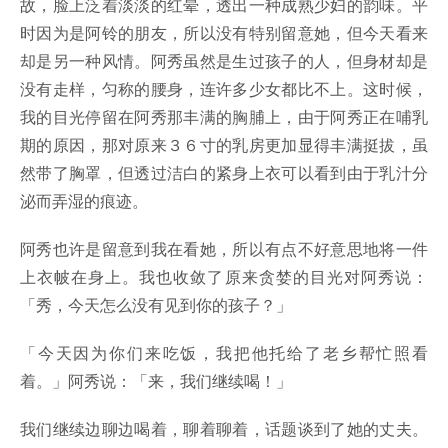
故，脸上泛着淡淡的红晕，透出一种成熟少妇的韵味。平
时因为是阿铃的朋友，所以没有特别留意她，但今天看来
却是另一种风情。阿秀虽然是生过孩子的人，但身材却是
没有走样，匀称的腰身，连许多少女都比不上。这时候，
我的目光停留在阿秀那丰满的胸脯上，由于阿秀正在哺乳
期的原因，那对原来３６寸的乳房更加显得丰满挺拔，虽
然带了胸罩，但透过洁白的紧身上衣可以看到由于乳汁分
泌而弄湿的痕迹。
阿秀也许是留意到我在看她，所以有点不好意思地将一件
上衣帔在身上。我也收敛了原来贪婪的目光对阿秀说：
「秀，今天怎么没有见到你的孩子？」
「今天因为你们来吃饭，我把他托给了老乡帮忙照看
着。」阿秀说：「来，我们继续喝！」
我们继续边聊边喝着，聊着聊着，话题谈到了她的丈夫。