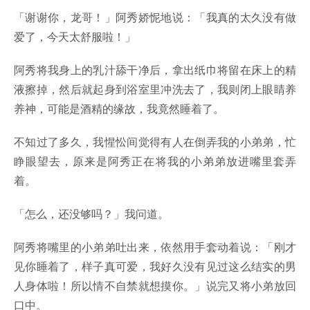
「谢谢你，龙哥！」阿秀娇怩地说：「我真的太久没有做
爱了，今天太舒服啦！」
阿秀将我身上的乳汁舔干净后，拿出纸巾将留在床上的精
液擦掉，然后就起身到浴室里冲洗去了，我则闭上眼睛养
养神，可能是酒精的缘故，我竟然睡着了。
不知过了多久，我惺忪间觉得有人在倒弄我的小弟弟，忙
睁眼望去，原来是阿秀正在将我的小弟弟放进嘴里套弄
着。
「怎么，还没够吗？」我问道。
阿秀将嘴里的小弟弟吐出来，依然用手套动着说：「刚才
见你睡着了，样子真可爱，我好久没有见过这么结实的男
人身体啦！所以情不自禁就想摸你。」说完又将小弟放回
口中。