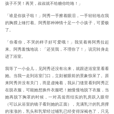
孩子不哭！再哭，叔叔就不给糖你吃咯！」
「谁是你孩子啦！」阿秀一手擦着眼泪，一手轻轻地在我
的胸膛上锤打着。阿秀那种神情十足一个小孩子，可爱极
了。
「你看你，不哭的样子好可爱哦！」我笑着将阿秀拉起
来。阿秀羞愧地说：「还笑我，不理你了！」说完转身走
进了浴室。
我等了一小会儿，见阿秀还没有出来，就跟进浴室里看看
她。当我一走到浴室门口，立刻被眼前的景象惊呆了。原
来阿秀并没有关门，而是虚掩着，我从门缝里看到阿秀正
在脱衣服，可能她想换件衣服吧！她慢慢地脱下衣服，当
她再脱下胸罩的时候，一对高耸而结实的乳房跃入眼帘
（可以从浴室的镜子看到她的正面），充满乳汁的乳房撑
的涨涨的，乳头和乳荤经过哺乳已经变得深褐色了，只见