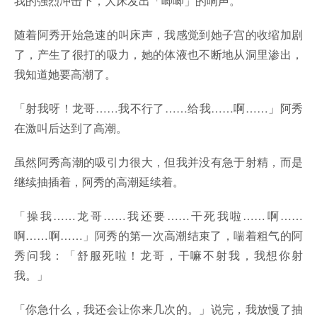
我的强烈冲击下，大床发出「唧唧」的响声。
随着阿秀开始急速的叫床声，我感觉到她子宫的收缩加剧
了，产生了很打的吸力，她的体液也不断地从洞里渗出，
我知道她要高潮了。
「射我呀！龙哥……我不行了……给我……啊……」阿秀
在激叫后达到了高潮。
虽然阿秀高潮的吸引力很大，但我并没有急于射精，而是
继续抽插着，阿秀的高潮延续着。
「操我……龙哥……我还要……干死我啦……啊……
啊……啊……」阿秀的第一次高潮结束了，喘着粗气的阿
秀问我：「舒服死啦！龙哥，干嘛不射我，我想你射
我。」
「你急什么，我还会让你来几次的。」说完，我放慢了抽