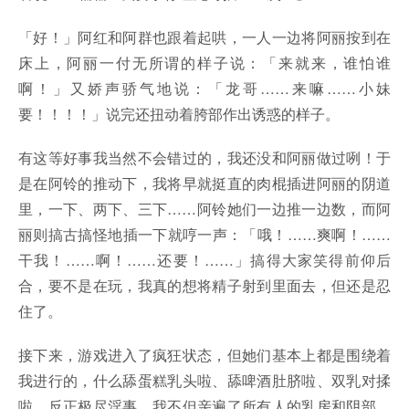
「好！」阿红和阿群也跟着起哄，一人一边将阿丽按到在
床上，阿丽一付无所谓的样子说：「来就来，谁怕谁
啊！」又娇声骄气地说：「龙哥……来嘛……小妹
要！！！！」说完还扭动着胯部作出诱惑的样子。
有这等好事我当然不会错过的，我还没和阿丽做过咧！于
是在阿铃的推动下，我将早就挺直的肉棍插进阿丽的阴道
里，一下、两下、三下……阿铃她们一边推一边数，而阿
丽则搞古搞怪地插一下就哼一声：「哦！……爽啊！……
干我！……啊！……还要！……」搞得大家笑得前仰后
合，要不是在玩，我真的想将精子射到里面去，但还是忍
住了。
接下来，游戏进入了疯狂状态，但她们基本上都是围绕着
我进行的，什么舔蛋糕乳头啦、舔啤酒肚脐啦、双乳对揉
啦，反正极尽淫事，我不但亲遍了所有人的乳房和阴部，