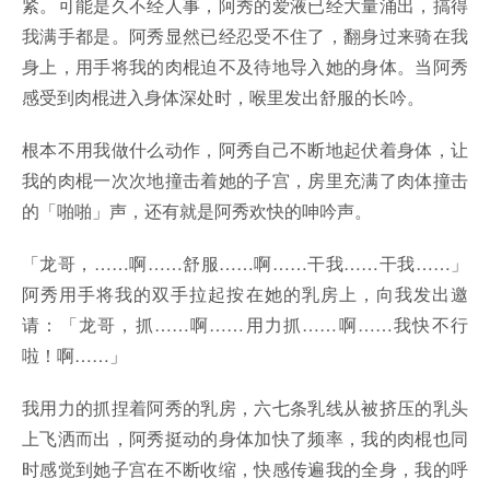
紧。可能是久不经人事，阿秀的爱液已经大量涌出，搞得
我满手都是。阿秀显然已经忍受不住了，翻身过来骑在我
身上，用手将我的肉棍迫不及待地导入她的身体。当阿秀
感受到肉棍进入身体深处时，喉里发出舒服的长吟。
根本不用我做什么动作，阿秀自己不断地起伏着身体，让
我的肉棍一次次地撞击着她的子宫，房里充满了肉体撞击
的「啪啪」声，还有就是阿秀欢快的呻吟声。
「龙哥，……啊……舒服……啊……干我……干我……」
阿秀用手将我的双手拉起按在她的乳房上，向我发出邀
请：「龙哥，抓……啊……用力抓……啊……我快不行
啦！啊……」
我用力的抓捏着阿秀的乳房，六七条乳线从被挤压的乳头
上飞洒而出，阿秀挺动的身体加快了频率，我的肉棍也同
时感觉到她子宫在不断收缩，快感传遍我的全身，我的呼