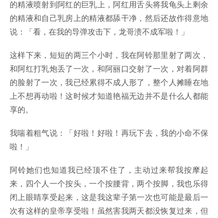
的精液喷射到阿红的巨乳上，阿红用舌头将我龟头上剩余
的精液和自己乳房上的精液都舔干净，然后还故作得意地
说：「看，在我的导弹攻击下，龙哥溃不成军啦！」
这样下来，短短的两三个小时，我在阿铃那里射了两次，
和阿红打乳炮丢了一次，和阿丽口交射了一次，对着阿群
的脸射了一次，我已经累得不成人形了，整个人摊睡在地
上不想再动啦！这时候才知道艳福无边并不是什么人都能
享的。
我喘着粗气说：「好啦！好啦！再玩下去，我的小命不保
啦！」
阿铃她们也知道我已经顶不住了，主动过来帮我按摩起
来，四个人一个按头，一个按腰背，两个按脚，我也乐得
闭上眼睛享受起来，这是我这辈子第一次也可能是最后一
次有这样的皇帝享受啦！虽然害我两天都没恢复过来，但