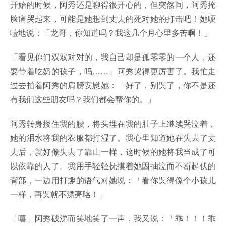
开始的时候，阿秀还是聊得很开心的，但突然间，阿秀掩
脸痛哭起来，可能是她想到丈夫的死对她的打击吧！她哽
噎地说：「龙哥，你知道吗？我这几个月心里多苦啊！」
「看见你们双双对对的，我自己却是孤零零的一个人，还
要带着吃奶的孩子，呜……」阿秀哭得更厉害了。我忙走
过去拍着阿秀的肩膀安慰她：「好了，别哭了，你不是还
有我们这些朋友吗？我们都会帮你的。」
阿秀转身搂住我的腰，将头埋在我的肚子上继续哭泣着，
她的泪水将我的衣服都打湿了。我心里知道她在失去了丈
夫后，就好像失去了靠山一样，这时候的她将我当成了可
以依靠的人了。我用手轻轻抚摸着她因抽泣而不断起伏的
背部，一边用打趣的语气对她说：「看你哭得像个小孩儿
一样，再哭就不漂亮咯！」
「嘻」阿秀破涕而笑地笑了一声，我又说：「乖！！！乖