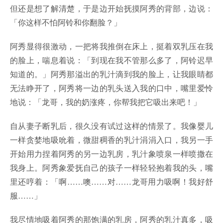
但还是想了解清楚，于是边开始抚摸阿秀的背部，边说：
「你这样不怕阿铃和你翻脸？」
阿秀显得很激动，一把将我推倒在床上，挺着双乳压在我
的脸上，喘息着说：「到现在我不管那么多了，阿铃迟早
知道的。」阿秀那溢出的乳汁滴到我的脸上，让我眼睛都
无法睁开了，阿秀将一边的乳头送入我的口中，嘴里爱怜
地说：「龙哥，我的奶涨疼，你帮我把它吸出来吧！」
自从妻子断乳后，很久没有试过这样的情景了。我像婴儿
一样贪婪地吸吮着，微甜稠香的乳汁涓涓入口，我另一手
开始用力捏着阿秀的另一边乳房，乳汁象喷泉一样喷撒在
我身上。阿秀象爱抚自己的孩子一样轻轻抱着我的头，嘴
里还哼着：「啊……噢……对……龙哥用力吸啊！我好舒
服……」
我尽情地吸着阿秀的那饱满的乳房，阿秀的乳汁真多，吸