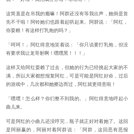
这简直是在吊我的瘾嘛！阿群还没有等我出声，她倒是首
先不干啦！阿铃她们也跟着起哄起来。阿群说：「阿红，
你耍赖！有这样打乳炮的吗？」
「呵呵！」阿红得意地笑着说：「你只说要打乳炮，但没
有要求我让龙哥射啊！嘿嘿黑！！！」
这样又给阿红耍赖了过去，但她的行为已经挑起大家的不
满，所以大家都想报复阿红，可是可能是阿红好命，过后
的游戏中，几次都和她擦边而过，阿红就更得意啦！
「嘿嘿！怎么样？你们整不到我的。」阿红得意地哼起小
曲儿来。
可是阿红的小曲儿还没哼完，瓶子就正好对着她了。这回
是阿丽赢的，阿丽对着阿群说：「阿群，这回恶有恶报