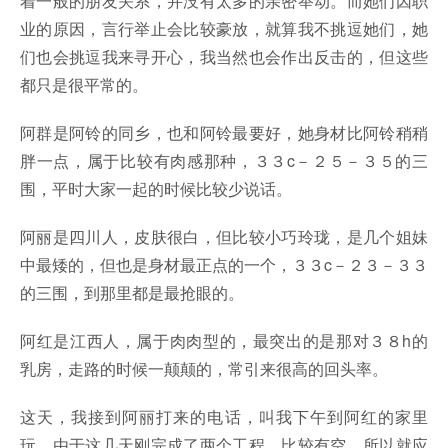
着一般的朋友关系，并没有太多的亲密举动。而她们因职
业的原因，言行举止会比较豪放，就算我不挑逗她们，她
们也会挑逗我来寻开心，我当然也会作出反击的，但这些
都只是很平常的。
阿群是阿铃的同乡，也和阿铃最要好，她身材比阿铃稍稍
胖一点，属于比较有肉感那种，３３c－２５－３５的三
围，平时大家一起的时候比较少说话。
阿丽是四川人，皮肤很白，但比较小巧玲珑，是几个姐妹
中最矮的，但也是身材最正点的一个，３３c－２３－３３
的三围，到那里都是最抢眼的。
阿红是江西人，属于肉肉型的，最突出的是那对３８h的
乳房，走路的时候一颠颠的，常引来很高的回头率。
这天，我接到阿丽打来的电话，叫我下午到阿红的家里
玩，由于这几天刚完成了两个工程，比较有空，所以就应