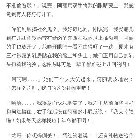
不准偷看哦！」说完，阿丽用双手将我的眼睛蒙上，我感
觉到有人将灯打开了。
「你们到底搞社么鬼？」我好奇地问。刚说完，我就感觉
到有几团柔软的带有硬肉的东西在我的脸上揉动着，阿丽
的手也放开了，我睁开眼睛一看不由得吓了一跳，原来有
三对裸露的乳房贴在我的脸上和头上，她们正用自己的乳
头扫着我的脸，这种滋味可是一辈子都难碰上几回的啊！
「呵呵呵……」她们三个人大笑起来，阿丽调皮地说：
「怎样？龙哥，我们的这份礼物重吧！」
「嘻嘻……」我得意而快乐地笑了，我左手从前面将阿群
和阿红搂住，右手往后摸住阿丽的小屁股说：「我太幸福
啦！如果每天这样我短十年命都干啊！」
「龙哥，你想得倒美！」阿红笑着说：「还有礼物送给你