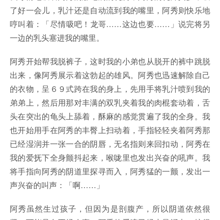
了好一会儿，乳汁还是自动流到我的嘴里，阿秀则快乐地
哼叫着：「尽情吸吧！龙哥……这边也要……」说完将另
一边的乳头塞进我的嘴里。
阿秀开始帮我脱裤子，这时我的小弟也从脱开的裤中跳脱
出来，像阿秀展示着这勃起的雄风。阿秀也迅速解除自己
的衣物，呈６９式跨在我的身上，先用手将乳汁喷到我的
弟弟上，然后用那对丰满的双乳夹着我的肉棍套动着，舌
头在突出的龟头上舔着，酥麻的感觉贯遍了我的全身。我
也开始用手在阿秀的丰臀上扫动着，手指轻轻夹着阿秀那
已经湿润并一张一合的阴唇，无名指则来回扣动，阿秀在
我的爱抚下全身颤抖起来，喉咙里也发出兴奋的吼声。我
将手指向阿秀的阴道里探寻而入，阿秀猛的一颤，发出一
声兴奋的叫声：「啊……」
阿秀虽然生过孩子，但因为是剖腹产，所以阴道依然很