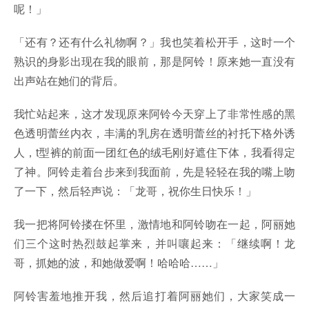
呢！」
「还有？还有什么礼物啊？」我也笑着松开手，这时一个
熟识的身影出现在我的眼前，那是阿铃！原来她一直没有
出声站在她们的背后。
我忙站起来，这才发现原来阿铃今天穿上了非常性感的黑
色透明蕾丝内衣，丰满的乳房在透明蕾丝的衬托下格外诱
人，t型裤的前面一团红色的绒毛刚好遮住下体，我看得定
了神。阿铃走着台步来到我面前，先是轻轻在我的嘴上吻
了一下，然后轻声说：「龙哥，祝你生日快乐！」
我一把将阿铃搂在怀里，激情地和阿铃吻在一起，阿丽她
们三个这时热烈鼓起掌来，并叫嚷起来：「继续啊！龙
哥，抓她的波，和她做爱啊！哈哈哈……」
阿铃害羞地推开我，然后追打着阿丽她们，大家笑成一