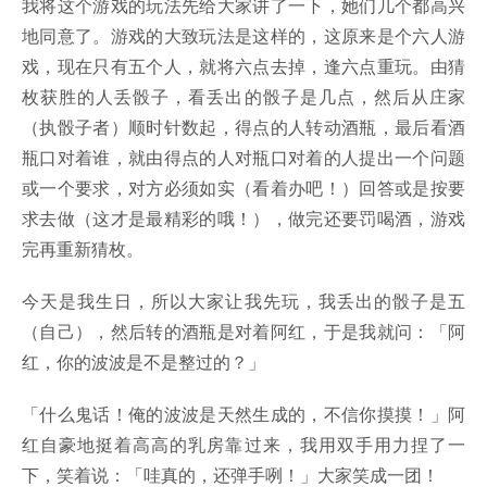
我将这个游戏的玩法先给大家讲了一下，她们几个都高兴
地同意了。游戏的大致玩法是这样的，这原来是个六人游
戏，现在只有五个人，就将六点去掉，逢六点重玩。由猜
枚获胜的人丢骰子，看丢出的骰子是几点，然后从庄家
（执骰子者）顺时针数起，得点的人转动酒瓶，最后看酒
瓶口对着谁，就由得点的人对瓶口对着的人提出一个问题
或一个要求，对方必须如实（看着办吧！）回答或是按要
求去做（这才是最精彩的哦！），做完还要罚喝酒，游戏
完再重新猜枚。
今天是我生日，所以大家让我先玩，我丢出的骰子是五
（自己），然后转的酒瓶是对着阿红，于是我就问：「阿
红，你的波波是不是整过的？」
「什么鬼话！俺的波波是天然生成的，不信你摸摸！」阿
红自豪地挺着高高的乳房靠过来，我用双手用力捏了一
下，笑着说：「哇真的，还弹手咧！」大家笑成一团！