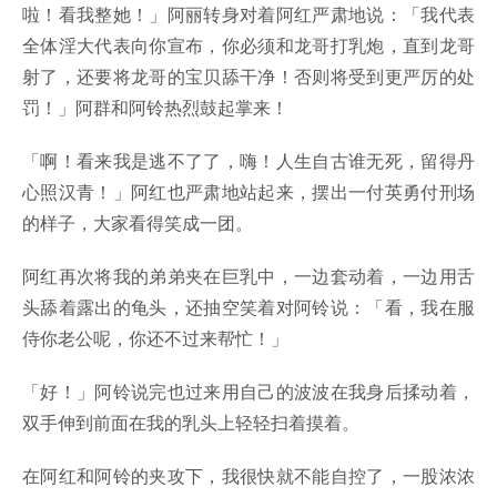
啦！看我整她！」阿丽转身对着阿红严肃地说：「我代表
全体淫大代表向你宣布，你必须和龙哥打乳炮，直到龙哥
射了，还要将龙哥的宝贝舔干净！否则将受到更严厉的处
罚！」阿群和阿铃热烈鼓起掌来！
「啊！看来我是逃不了了，嗨！人生自古谁无死，留得丹
心照汉青！」阿红也严肃地站起来，摆出一付英勇付刑场
的样子，大家看得笑成一团。
阿红再次将我的弟弟夹在巨乳中，一边套动着，一边用舌
头舔着露出的龟头，还抽空笑着对阿铃说：「看，我在服
侍你老公呢，你还不过来帮忙！」
「好！」阿铃说完也过来用自己的波波在我身后揉动着，
双手伸到前面在我的乳头上轻轻扫着摸着。
在阿红和阿铃的夹攻下，我很快就不能自控了，一股浓浓