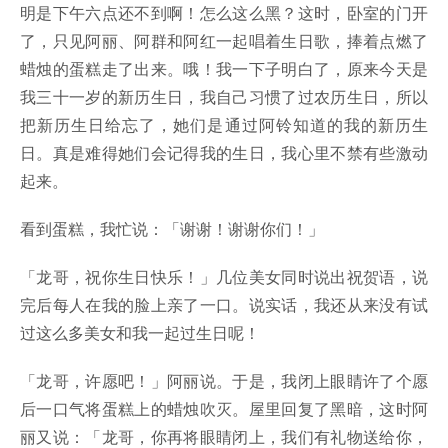
明是下午六点还不到啊！怎么这么黑？这时，卧室的门开
了，只见阿丽、阿群和阿红一起唱着生日歌，捧着点燃了
蜡烛的蛋糕走了出来。哦！我一下子明白了，原来今天是
我三十一岁的新历生日，我自己习惯了过农历生日，所以
把新历生日给忘了，她们是通过阿铃知道的我的新历生
日。真是难得她们会记得我的生日，我心里不禁有些激动
起来。
看到蛋糕，我忙说：「谢谢！谢谢你们！」
「龙哥，祝你生日快乐！」几位美女同时说出祝贺语，说
完后每人在我的脸上亲了一口。说实话，我还从来没有试
过这么多美女和我一起过生日呢！
「龙哥，许愿吧！」阿丽说。于是，我闭上眼睛许了个愿
后一口气将蛋糕上的蜡烛吹灭。屋里回复了黑暗，这时阿
丽又说：「龙哥，你再将眼睛闭上，我们有礼物送给你，