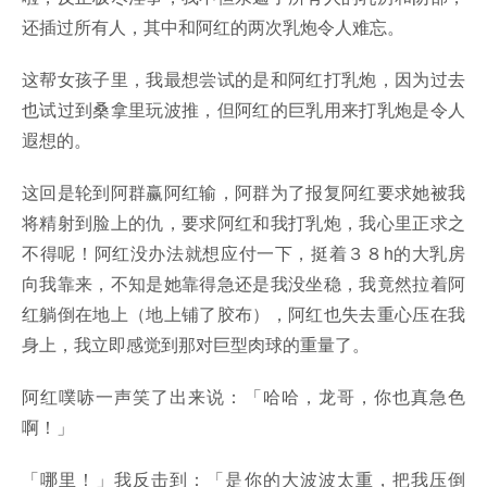
还插过所有人，其中和阿红的两次乳炮令人难忘。
这帮女孩子里，我最想尝试的是和阿红打乳炮，因为过去
也试过到桑拿里玩波推，但阿红的巨乳用来打乳炮是令人
遐想的。
这回是轮到阿群赢阿红输，阿群为了报复阿红要求她被我
将精射到脸上的仇，要求阿红和我打乳炮，我心里正求之
不得呢！阿红没办法就想应付一下，挺着３８h的大乳房
向我靠来，不知是她靠得急还是我没坐稳，我竟然拉着阿
红躺倒在地上（地上铺了胶布），阿红也失去重心压在我
身上，我立即感觉到那对巨型肉球的重量了。
阿红噗哧一声笑了出来说：「哈哈，龙哥，你也真急色
啊！」
「哪里！」我反击到：「是你的大波波太重，把我压倒