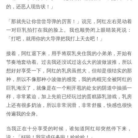
的，还恶人现告状！」
「那就先让你尝尝导弹的厉害！」说完，阿红左右晃动着
一对巨乳拍打在我的脸上。我也顺势闭上眼睛装死说：
「打吧，就用你的大导弹把我打上天去吧！」
接着，阿红退下来，用手将双乳夹住我的小弟弟，开始有
节奏地套动着。过去我还没试过这么大的波做波推，所以
想好好享受一下，阿红的乳房虽然大，但却是很结实的那
种，所以不像那种小波做的感觉，我的肉棍完全被阿红的
巨乳淹没了，就像是在一个刚开苞的处女的阴道中抽插一
样，非常紧迫，加上先前已经玩过的蛋糕舔乳游戏，乳房
上还有很多奶油，所以非常润滑，非常舒服，快感也很快
传遍我的全身。
当我正在十分享受的时候，谁知道阿红却突然停下来，
说：「好啦！我完成任务啦！哈哈哈！」