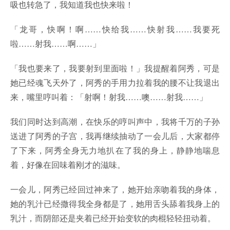
吸也转急了，我知道我也快来啦！
「龙哥，快啊！啊……快给我……快射我……我要死
啦……射我……啊……」
「我也要来了，我要射到里面啦！」我提醒着阿秀，可是
她已经魂飞天外了，阿秀的手用力拉着我的腰不让我退出
来，嘴里哼叫着：「射啊！射我……噢……射我……」
我们同时达到高潮，在快乐的哼叫声中，我将千万的子孙
送进了阿秀的子宫，我再继续抽动了一会儿后，大家都停
了下来，阿秀全身无力地扒在了我的身上，静静地喘息
着，好像在回味着刚才的滋味。
一会儿，阿秀已经回过神来了，她开始亲吻着我的身体，
她的乳汁已经撒得我全身都是了，她用舌头舔着我身上的
乳汁，而阴部还是夹着已经开始变软的肉棍轻轻扭动着。