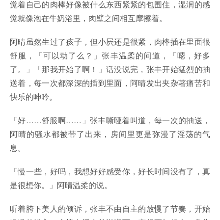
觉着自己的肉棒好像被什么东西紧紧的包围住，湿润的感
觉就像泡在牛奶浴里，肉壁之间相互摩擦着。
阿晴虽然生过了孩子，但小屄还是很紧，肉棒插在里面很
舒服，「可以动了么？」张丰温柔的问道，「嗯，好多
了。」「那我开始了啊！」话没说完，张丰开始猛烈的抽
送着，每一次都深深的插到里面，阿晴发出夹杂著痛苦和
快乐的呻吟。
「好……舒服啊……」张丰嘶哑着叫道，每一次的抽送，
阿晴的骚水都被带了出来，房间里更是弥漫了淫荡的气
息。
「慢一些，好吗，我想好好感受你，好长时间没有了，真
是很想你。」阿晴温柔的说。
听着胯下美人的倾诉，张丰不由自主的放慢了节奏，开始