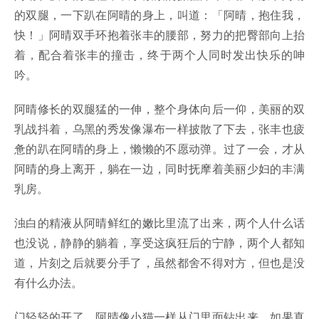
的双腿，一下趴在阿晴的身上，叫道：「阿晴，抱住我，
快！」阿晴双手环抱着张丰的腰部，努力的把臀部向上抬
着，配合着张丰的撞击，终于两个人同时发出快乐的呻
吟。
阿晴修长的双腿猛的一伸，整个身体向后一仰，美丽的双
乳战抖着，乌黑的秀发像瀑布一样披散了下去，张丰也疲
惫的趴在阿晴的身上，懒懒的不愿动弹。过了一会，才从
阿晴的身上离开，躺在一边，同时抚摩着美丽少妇的丰满
乳房。
浊白的精液从阿晴鲜红的嫩比里流了出来，两个人什么话
也没说，静静的躺着，享受这疯狂后的宁静，两个人都知
道，片刻之后就要分手了，虽然都舍不得对方，但也是没
有什么办法。
门轻轻的开了，阿晴像小猫一样从门里面钻出来，如果真