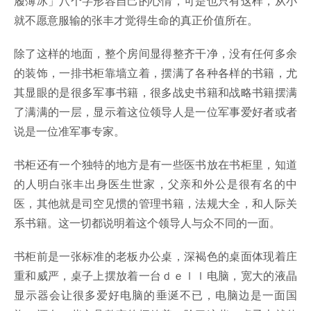
履薄冰」八个字形容自己的心情，可是也只有这样，从小
就不愿意服输的张丰才觉得生命的真正价值所在。
除了这样的地面，整个房间显得整齐干净，没有任何多余
的装饰，一排书柜靠墙立着，摆满了各种各样的书籍，尤
其显眼的是很多军事书籍，很多战史书籍和战略书籍摆满
了满满的一层，显示着这位领导人是一位军事爱好者或者
说是一位准军事专家。
书柜还有一个独特的地方是有一些医书放在书柜里，知道
的人明白张丰出身医生世家，父亲和外公是很有名的中
医，其他就是司空见惯的管理书籍，法规大全，和人际关
系书籍。这一切都说明着这个领导人与众不同的一面。
书柜前是一张标准的老板办公桌，深褐色的桌面体现着庄
重和威严，桌子上摆放着一台ｄｅｌｌ电脑，宽大的液晶
显示器会让很多爱好电脑的垂涎不已，电脑边是一面国