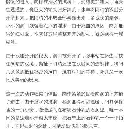
慢慢的进入，肉棒在淫水的滋润下，变得更加粗大，龟头
红通通的，像巨大的蛇头张牙舞爪，张丰将阿晴的双腿分
开举起来，把阿晴的小屄全部暴露出来，多么美的景像。
小小的洞口残留着点点的淫水，由于充血的原因，肉芽显
得鲜红可爱，本来修剪得整整齐齐的阴毛，被蹂躏得一塌
糊涂。
由于双腿分开的很大，洞口被分开了，张丰站在床边，扶
住阿晴的双腿，撕扯下阿晴还挂在双腿间的连裤袜，将阳
具紧紧的抵住秘密的洞口，没有时间的等待，阳具又一次
闯入美丽的屄屄。
这一次的动作轻柔而体贴，肉棒紧紧的贴着肉洞的下方插
了进去，由于淫水的滋润，秘洞显得潮湿温暖，阳具像探
险的一页小舟，慢慢游弋在布满石钟乳的石洞里，唯一不
同的是这艘小舟粗大坚硬，把石壁上的石钟乳一个一个顶
开，直捣石洞的深处，阿晴发出满意的叹息声。