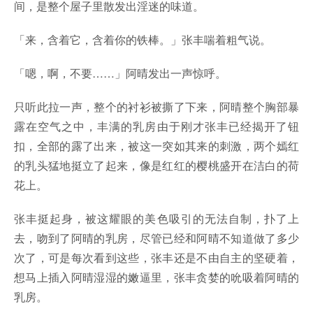
间，是整个屋子里散发出淫迷的味道。
「来，含着它，含着你的铁棒。」张丰喘着粗气说。
「嗯，啊，不要……」阿晴发出一声惊呼。
只听此拉一声，整个的衬衫被撕了下来，阿晴整个胸部暴
露在空气之中，丰满的乳房由于刚才张丰已经揭开了钮
扣，全部的露了出来，被这一突如其来的刺激，两个嫣红
的乳头猛地挺立了起来，像是红红的樱桃盛开在洁白的荷
花上。
张丰挺起身，被这耀眼的美色吸引的无法自制，扑了上
去，吻到了阿晴的乳房，尽管已经和阿晴不知道做了多少
次了，可是每次看到这些，张丰还是不由自主的坚硬着，
想马上插入阿晴湿湿的嫩逼里，张丰贪婪的吮吸着阿晴的
乳房。