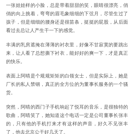
一张娃娃样的小脸，总是带着甜甜的笑，眼睛很漂亮，俏
俏的向上挑着，弯弯的眉毛象细细的下弦月，尽管生过了
孩子，但是细细的腰身还是很苗条，挺挺的屁股，从后面
看过去总让人产生干一下的感觉。
丰满的乳房遮掩在薄薄的衬衣里，好像不甘寂寞的要跳出
来，让人看了总想撕下衬衣，能好好的爽一下，才是真正
的快乐。
表面上阿晴是个规规矩矩的白领女士，但是实际上，她是
厂长的私人禁锢，真正的全方位的为董事长服务的一个骚
货。
突然，阿晴的西门子手机响起了悦耳的音乐，是很独特的
歌曲，阿晴笑了，她知道这个电话一定是公司董事长张丰
的，只有他的手机打来才有这样的声音，好久不见张丰
了，他去北京公干好几天了。