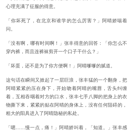
心理充满了征服的得意。
「你坏死了，在北京和谁学的怎么厉害？」阿晴娇喘着
问。
「没有啊，哪有时间啊！」张丰得意的回答：「你怎么不
穿内裤，而且连裤袜剪开一个口子干什么？」
「坏蛋，还不是为了你方便啊！」阿晴嗲嗲的腻道。
这句话在瞬间又掀起了一层巨浪，张丰猛的一个翻身，把
阿晴紧紧的压在身下，开始吻着阿晴的嘴唇，舌头纠缠
着，互相吞咽着对方的口水，张丰七手八脚的把身上的衣
物撕下来，紧紧的贴在阿晴的身体上，没有任何阻碍的，
粗大的阳具进入了阿晴隐秘的私处。
「嗯……慢一点，痛！」阿晴娇叫着，「知道。」张丰感