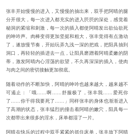
张丰开始慢慢的进入，又慢慢的抽出来，双手把阿晴的腿
分开很大，每一次进入都充实的进入屄屄的深处，感觉着
秘洞的紧缩和刺激，每一次的插入都使阿晴发出欲仙欲死
的呻吟声。肉棒变得更加坚挺和粗大，张丰觉得有点激动
了，遂放慢节奏，开始玩弄九浅一深的把戏，把阳具抽到
洞口，再轻轻的插进去一点，让阳具磨蹭着阿晴柔嫩的阴
蒂，激发阿晴内心淫荡的欲望，不久再深深的插入，使肉
与肉之间的密切接触更加彻底。
随着动作的不断加快，阿晴的呻吟也越来越大，越来越不
可遏止：「哦……啊……舒服极了，张丰我……爱死你
了……你干得我要死了……」同样张丰的身体也渐渐进入
了高潮的状态，张丰猛烈的撞击着阿晴的嫩穴，阳具每一
次都带出来很多的淫水，床单都湿了一片。
阿晴在快乐的过程中双手紧紧的抓住床单，张丰放下阿晴