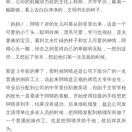
师，公司的机械动力处的主任工程师，大学学历，戴着一
幅眼镜，看上去白白净净的，文弱书生的样子。
「妈妈！」阿晴７岁的女儿叫着从卧室里出来，这是一个
可爱的小丫头，聪明伶俐，漂亮可爱，学习也很好，是夫
妻俩的宝贝。看到丈夫忙碌的样子和女儿可爱的神情，阿
晴心头一颤，转念之间觉得自己的卑鄙和无耻，一想到这
些，又想起了张丰，想起他们第一次见面的时候。
那是３年前的事了，那时候阿晴还是公司下面分厂的一名
普通的倒班工人，说起来阿晴是正规的师范大专毕业生，
毕业后分配到公司的中学里任职教英语，但由于主管学校
的校长一直垂涎于阿晴的美貌，开始使用拉拢的手段想把
阿晴弄到手，结果没有成功。后来借机报复，趁总公司发
文清理单位多余人员的时候，把阿晴发配到精镏车间做了
一个普通的操作工。也是想阿晴求助于他，然后得其所
为。