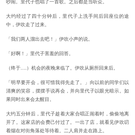
吵闹。里代子也唱了一首歌。之后都是当听众。
大约经过了四十分钟后，里代子上洗手间后回座位的途
中，伊吹走了过来。
「我们两人溜出去吧！」伊吹小声的说。
「好啊！」里代子害羞的回答。
（终于….）机会的夜晚来临了。伊吹从厕所回来后。
「明早要开会，很可惜我得先走了。」向以前的同学们以
清爽的笑容，摆摆手说再会，并向里代子以眼光暗示。如
果同时出来会太醒目。
大约五分钟后，里代子趁着大家合唱正闹着时，偷偷地离
开了。这家店的会费己付过了。一出了店，就看见伊吹叨
着烟在对街角落处等待着。二人肩并走在路上。