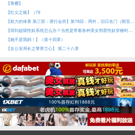
【青樱】
【红尘之殇】（79
【权力的体香 第三部：屏行会所】第78回：周衿，旧日名门（附至今TXT，彩蛋）
【得到超级性奴系统怎么办？当然是带着各种美女明星性奴穿梭时空，祸国殃民啦】04
【她不是我妈！】（第十四章）
【女公安局长之警界兰心】 第二十八章