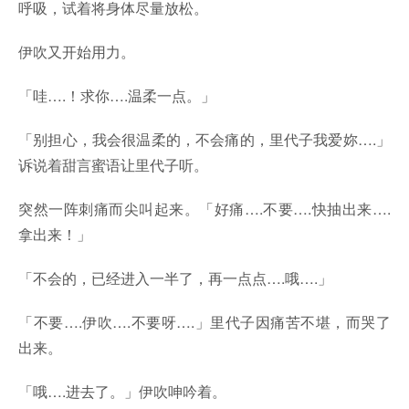
呼吸，试着将身体尽量放松。
伊吹又开始用力。
「哇….！求你….温柔一点。」
「别担心，我会很温柔的，不会痛的，里代子我爱妳….」
诉说着甜言蜜语让里代子听。
突然一阵刺痛而尖叫起来。「好痛….不要….快抽出来….
拿出来！」
「不会的，已经进入一半了，再一点点….哦….」
「不要….伊吹….不要呀….」里代子因痛苦不堪，而哭了
出来。
「哦….进去了。」伊吹呻吟着。