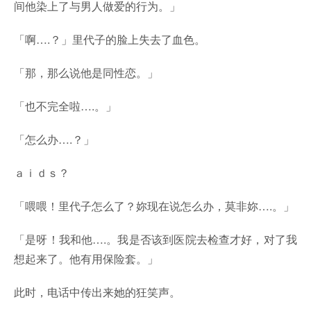
间他染上了与男人做爱的行为。」
「啊….？」里代子的脸上失去了血色。
「那，那么说他是同性恋。」
「也不完全啦….。」
「怎么办….？」
ａｉｄｓ？
「喂喂！里代子怎么了？妳现在说怎么办，莫非妳….。」
「是呀！我和他….。我是否该到医院去检查才好，对了我
想起来了。他有用保险套。」
此时，电话中传出来她的狂笑声。