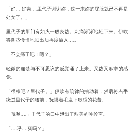
「好….好爽….里代子谢谢妳，这一来妳的屁股就已不再是
处女了。」
里代子的肛门有如火一般炙热。刺痛渐渐地轻下来。伊吹
将阴茎慢慢地抽出后再度插入….。
「不会痛了吧！嗯？」
轻微的痛楚与不可思议的感觉涌了上来。又热又麻痹的感
觉。
「很棒吧？里代子。」伊吹有韵律的抽动着，然后将右手
绕过里代子的腰前，抚摸着毛发下敏感的花蕾。
「哦喔….」里代子的口中泄出了甜美的呻吟声。
「….呼….爽吗？」