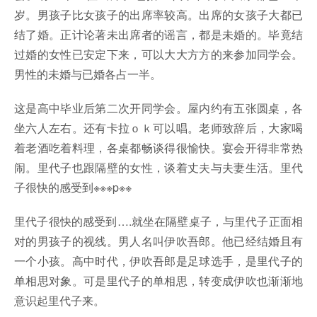
岁。男孩子比女孩子的出席率较高。出席的女孩子大都已
结了婚。正计论著未出席者的谣言，都是未婚的。毕竟结
过婚的女性已安定下来，可以大大方方的来参加同学会。
男性的未婚与已婚各占一半。
这是高中毕业后第二次开同学会。屋内约有五张圆桌，各
坐六人左右。还有卡拉ｏｋ可以唱。老师致辞后，大家喝
着老酒吃着料理，各桌都畅谈得很愉快。宴会开得非常热
闹。里代子也跟隔壁的女性，谈着丈夫与夫妻生活。里代
子很快的感受到※※※p※※
里代子很快的感受到….就坐在隔壁桌子，与里代子正面相
对的男孩子的视线。男人名叫伊吹吾郎。他已经结婚且有
一个小孩。高中时代，伊吹吾郎是足球选手，是里代子的
单相思对象。可是里代子的单相思，转变成伊吹也渐渐地
意识起里代子来。