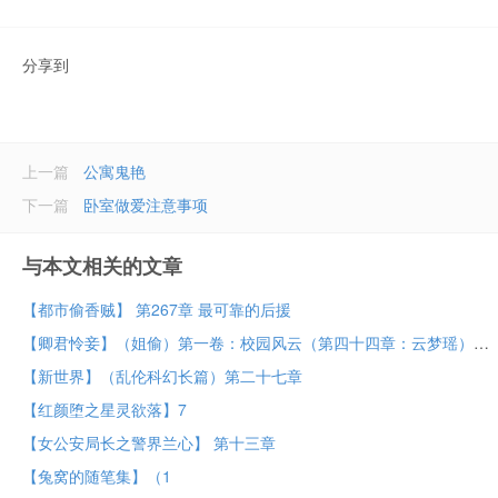
分享到
上一篇
公寓鬼艳
下一篇
卧室做爱注意事项
与本文相关的文章
【都市偷香贼】 第267章 最可靠的后援
【卿君怜妾】（姐偷）第一卷：校园风云（第四十四章：云梦瑶）
【新世界】（乱伦科幻长篇）第二十七章
【红颜堕之星灵欲落】7
【女公安局长之警界兰心】 第十三章
【兔窝的随笔集】（1