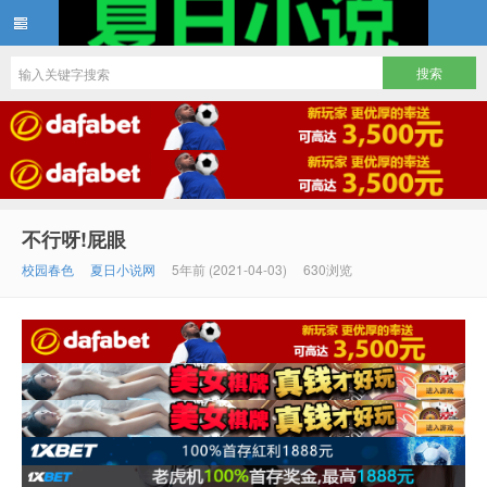
夏日小说
不行呀!屁眼
校园春色
夏日小说网
5年前 (2021-04-03)
630浏览