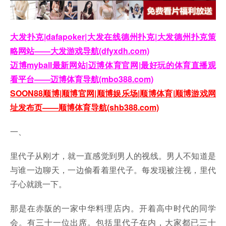
大发扑克|dafapoker|大发在线德州扑克|大发德州扑克策
略网站——大发游戏导航(dfyxdh.com)
迈博myball最新网站|迈博体育官网|最好玩的体育直播观
看平台——迈博体育导航(mbo388.com)
SOON88顺博|顺博官网|顺博娱乐场|顺博体育|顺博游戏网
址发布页——顺博体育导航(shb388.com)
一、
里代子从刚才，就一直感觉到男人的视线。男人不知道是
与谁一边聊天，一边偷看着里代子。每发现被注视，里代
子心就跳一下。
那是在赤阪的一家中华料理店内。开着高中时代的同学
会。有三十一位出席。包括里代子在内，大家都已三十