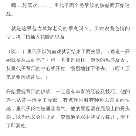
「嗯….好喜欢….。」里代子因全身酥软的快感而开始迷
乱。
「就是这里包含着妳老公的睾丸吗？」伊吹说着色情的
话，将手指插入花瓣的里面。
（咦….）里代子以为前戏就要结束了而失望。（难道一开
始就要从后面吗？）但，并非是那样。伊吹的热唇及舌，
从里代子背部的中心线开始，慢慢地往下滑去。（呵！原
来是要亲我背后。）
开始爱抚背部的伊吹，一定是有丰富的经验及技巧。他的
唇已从背中滑至了腰部，有点痒同时有种难以言喻的快
感，里代子闷在被里喘着气。他的唇逗留在屁股上的骨头
部，以为他又会往上的，突然他的双手将屁股撑开，滑下
了凹洞处。