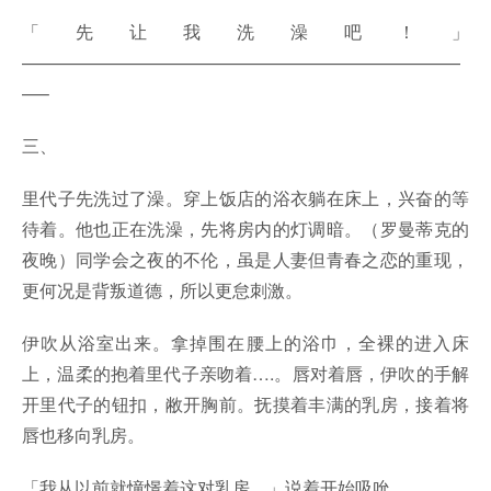
「先让我洗澡吧！」
—————————————————————————
—–
三、
里代子先洗过了澡。穿上饭店的浴衣躺在床上，兴奋的等
待着。他也正在洗澡，先将房内的灯调暗。（罗曼蒂克的
夜晚）同学会之夜的不伦，虽是人妻但青春之恋的重现，
更何况是背叛道德，所以更怠刺激。
伊吹从浴室出来。拿掉围在腰上的浴巾，全裸的进入床
上，温柔的抱着里代子亲吻着….。唇对着唇，伊吹的手解
开里代子的钮扣，敝开胸前。抚摸着丰满的乳房，接着将
唇也移向乳房。
「我从以前就憧憬着这对乳房。」说着开始吸吮。