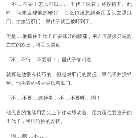
「不….不要！怎么可以….」里代子说着，将腰移开。此
时，尚未发现他的嗜好。怎么也没想到会用舌头去舔肛
门。才接近肛门，里代子就已被吓到了。
但是….他抓住里代子正要逃开的腰部，用力再度撑开屁股
左右的双丘，将舌头滑近。
「不，不行….不要呀！」里代子惨叫着….
就算是他很有技巧的，但是对肛门的爱抚，里代子并没经
验。他执着的将舌尖抵着肛门。
「不….不要….这种事….不….不要呀….啊！」
他无言的继续用舌尖上下移动舔吻着。用力压住要逃开的
里代子，半强迫性的爱抚。
「啊….嗯….不….」