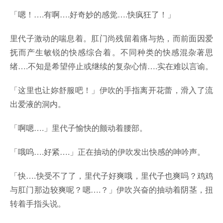
「嗯！….有啊….好奇妙的感觉….快疯狂了！」
里代子激动的喘息着。肛门尚残留着痛与热，而前面因爱
抚而产生敏锐的快感综合着。不同种类的快感混杂著思
绪….不知是希望停止或继续的复杂心情….实在难以言谕。
「这里也让妳舒服吧！」伊吹的手指离开花蕾，滑入了流
出爱液的洞内。
「啊嗯….」里代子愉快的颤动着腰部。
「哦呜….好紧….」正在抽动的伊吹发出快感的呻吟声。
「快….快受不了了，里代子好爽哦，里代子也爽吗？鸡鸡
与肛门那边较爽呢？嗯….？」伊吹兴奋的抽动着阴茎，扭
转着手指头说。