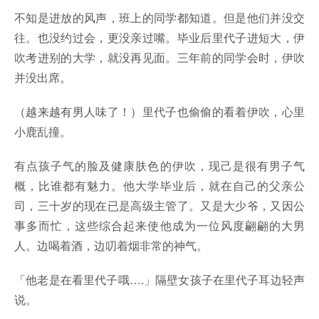
不知是进放的风声，班上的同学都知道。但是他们并没交
往。也没约过会，更没亲过嘴。毕业后里代子进短大，伊
吹考进别的大学，就没再见面。三年前的同学会时，伊吹
并没出席。
（越来越有男人味了！）里代子也偷偷的看着伊吹，心里
小鹿乱撞。
有点孩子气的脸及健康肤色的伊吹，现己是很有男子气
概，比谁都有魅力。他大学毕业后，就在自己的父亲公
司，三十岁的现在已是高级主管了。又是大少爷，又因公
事多而忙，这些综合起来使他成为一位风度翩翩的大男
人。边喝着酒，边叨着烟非常的神气。
「他老是在看里代子哦….」隔壁女孩子在里代子耳边轻声
说。