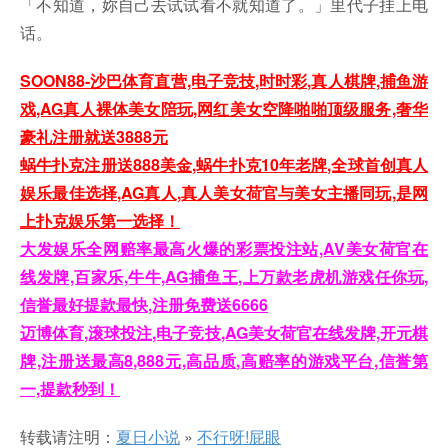
「不知道，妳自己去试试看不就知道了。」里代子挂上电
话。
SOON88-沙巴体育直营,电子竞技,时时彩,真人棋牌,捕鱼游
戏,AG真人裸体美女陪玩,网红美女空降啪啪顶级服务,奢华
豪礼注册就送3888元
蜗牛扑克注册送888美金,蜗牛扑克10年老牌,全球首创真人
娱乐最佳选择,AG真人,真人美女荷官与美女主播同玩,是网
上扑克娱乐第一选择！
大发娱乐全网赔率最高火爆的彩票投注站,AV美女荷官在
线发牌,百家乐,牛牛,AG捕鱼王,上万款老虎机游戏任你玩,
信誉最好提款最快,注册免费送6666
迈博体育,滚球投注,电子竞技,AG美女荷官在线发牌,开元棋
牌,注册送最高8,888元,高品质,高赔率的游戏平台,信誉第
一,提款秒到！
转载请注明：
夏日小说
»
不行呀!屁眼