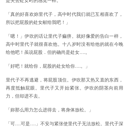
是失去处女时的感觉一样。
「真的好喜欢妳里代子，高中时代我们就已互相喜欢了，
所以把屁股的处女献给我吧！」
「嗯！」伊吹的话让里代子痲痹。就好像爱的告白一样，
高中时里代子就很喜欢他。十八岁时没有给他的就在今晚
给他吧！虽说屁股．但的确尚是处女….。
「好吧！就给你，屁股的处女给你….。」
里代子不再逃避，将屁股顶住。伊吹那又热又直的东西，
再度抵触屁眼。里代子又开始紧张。伊吹的阴茎向前用
力，但却进不去。
「妳那么用力怎么进得去，将身体放松。」
「可….可是….」不安与紧张使里代子无法放松。里代子深