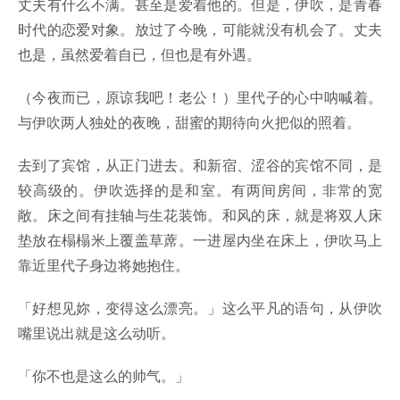
丈夫有什么不满。甚至是爱着他的。但是，伊吹，是青春
时代的恋爱对象。放过了今晚，可能就没有机会了。丈夫
也是，虽然爱着自已，但也是有外遇。
（今夜而已，原谅我吧！老公！）里代子的心中呐喊着。
与伊吹两人独处的夜晚，甜蜜的期待向火把似的照着。
去到了宾馆，从正门进去。和新宿、涩谷的宾馆不同，是
较高级的。伊吹选择的是和室。有两间房间，非常的宽
敞。床之间有挂轴与生花装饰。和风的床，就是将双人床
垫放在榻榻米上覆盖草蓆。一进屋内坐在床上，伊吹马上
靠近里代子身边将她抱住。
「好想见妳，变得这么漂亮。」这么平凡的语句，从伊吹
嘴里说出就是这么动听。
「你不也是这么的帅气。」