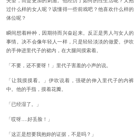
失望，而是更加的刺激。他经历了如何的性生活呢？又抱
过什么样的女人呢？该懂得一些前戏吧？他喜欢什么样的
体位呢？
瞬间想着种种，因期待而兴奋起来。反正是男人与女人的
事情。决不会像年轻人一样，只是轻轻淡淡的做爱。伊吹
的手伸进里代子的裙内，在大腿间摸索着。
「不要，还不要呀！」里代子害羞的小声的说。
「让我摸摸看。」伊吹说着，强硬的伸入里代子的内裤
中。他的手指，摸着花瓣。
「已经湿了。」
「哎呀….好丢脸！」
「这正是想要我抱妳的证据，不是吗？」