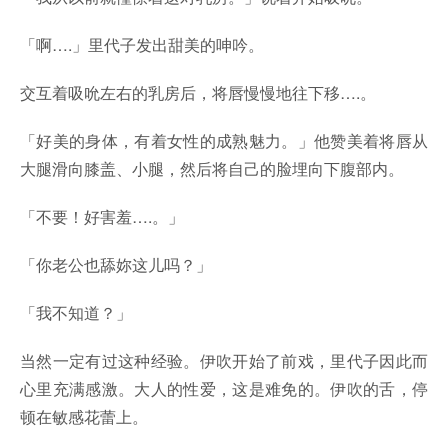
「啊….」里代子发出甜美的呻吟。
交互着吸吮左右的乳房后，将唇慢慢地往下移….。
「好美的身体，有着女性的成熟魅力。」他赞美着将唇从
大腿滑向膝盖、小腿，然后将自己的脸埋向下腹部内。
「不要！好害羞….。」
「你老公也舔妳这儿吗？」
「我不知道？」
当然一定有过这种经验。伊吹开始了前戏，里代子因此而
心里充满感激。大人的性爱，这是难免的。伊吹的舌，停
顿在敏感花蕾上。