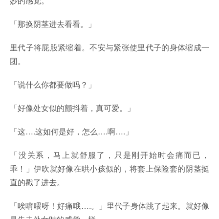
妙的感觉。
「那换阴茎进去看看。」
里代子将屁股紧缩着。不安与紧张使里代子的身体缩成一
团。
「说什么你都要做吗？」
「好像处女似的颤抖着，真可爱。」
「这….这如何是好，怎么….啊….」
「没关系，马上就舒服了，只是刚开始时会痛而已，
乖！」伊吹就好像在哄小孩似的，将套上保险套的阴茎挺
直的戳了进去。
「唉唷喂呀！好痛哦….。」里代子身体跳了起来。就好像