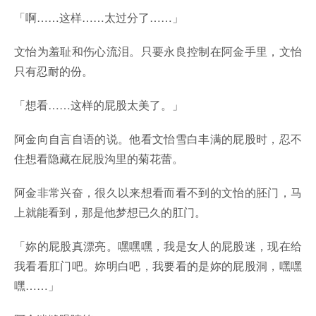
「啊……这样……太过分了……」
文怡为羞耻和伤心流泪。只要永良控制在阿金手里，文怡
只有忍耐的份。
「想看……这样的屁股太美了。」
阿金向自言自语的说。他看文怡雪白丰满的屁股时，忍不
住想看隐藏在屁股沟里的菊花蕾。
阿金非常兴奋，很久以来想看而看不到的文怡的胚门，马
上就能看到，那是他梦想已久的肛门。
「妳的屁股真漂亮。嘿嘿嘿，我是女人的屁股迷，现在给
我看看肛门吧。妳明白吧，我要看的是妳的屁股洞，嘿嘿
嘿……」