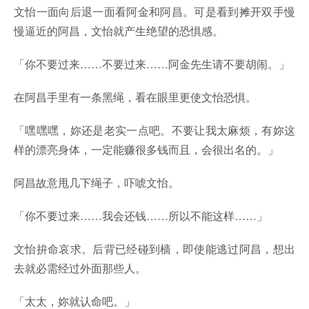
文怡一面向后退一面看阿金和阿昌。可是看到摊开双手慢
慢逼近的阿昌，文怡就产生绝望的恐惧感。
「你不要过来……不要过来……阿金先生请不要胡闹。」
在阿昌手里有一条黑绳，看在眼里更使文怡恐惧。
「嘿嘿嘿，妳还是老实一点吧。不要让我太麻烦，有妳这
样的漂亮身体，一定能赚很多钱而且，会很出名的。」
阿昌故意甩几下绳子，吓唬文怡。
「你不要过来……我会还钱……所以不能这样……」
文怡拚命哀求。后背已经碰到樯，即使能逃过阿昌，想出
去就必需经过外面那些人。
「太太，妳就认命吧。」