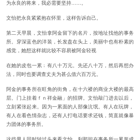
为永良的将来，我必需要坚持……。
文怡把永良紧紧抱在怀里，这样告诉自己。
第二天早晨，文怡拿阿金留下的名片，按地址找他的事务
所。穿深蓝色的洋装，长发盘在头上，美丽中也有朴素的
感觉，她想这样就比较不容易被阿金轻视
在她的皮包一累﹔有八十万元。先还八十万，然后再想办
法，同时也要调查丈夫为甚么借六百万元。
阿金的事务所在旺角的街角，在十六褛的商业大褛的最高
层。门上挂着ｆｎ祥金融」的招牌。文怡敲门进去以后，
立刻紧张起来。因为一累面的人部像沆氓。有人在玩牌，
有人在看色情杂志，还有人打电话要求还钱，简直就像暴
力团体的事务所。
这些男人同时转过头来看文怡。刹那间在事务所一累形成