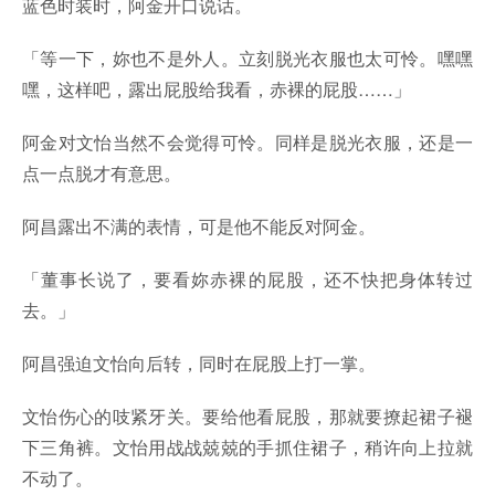
蓝色时装时，阿金开口说话。
「等一下，妳也不是外人。立刻脱光衣服也太可怜。嘿嘿
嘿，这样吧，露出屁股给我看，赤裸的屁股……」
阿金对文怡当然不会觉得可怜。同样是脱光衣服，还是一
点一点脱才有意思。
阿昌露出不满的表情，可是他不能反对阿金。
「董事长说了，要看妳赤裸的屁股，还不快把身体转过
去。」
阿昌强迫文怡向后转，同时在屁股上打一掌。
文怡伤心的吱紧牙关。要给他看屁股，那就要撩起裙子褪
下三角裤。文怡用战战兢兢的手抓住裙子，稍许向上拉就
不动了。