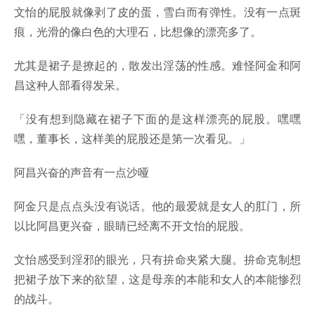
文怡的屁股就像剥了皮的蛋，雪白而有弹性。没有一点斑
痕，光滑的像白色的大理石，比想像的漂亮多了。
尤其是裙子是撩起的，散发出淫荡的性感。难怪阿金和阿
昌这种人部看得发呆。
「没有想到隐藏在裙子下面的是这样漂亮的屁股。嘿嘿
嘿，董事长，这样美的屁股还是第一次看见。」
阿昌兴奋的声音有一点沙哑
阿金只是点点头没有说话。他的最爱就是女人的肛门，所
以比阿昌更兴奋，眼睛已经离不开文怡的屁股。
文怡感受到淫邪的眼光，只有拚命夹紧大腿。拚命克制想
把裙子放下来的欲望，这是母亲的本能和女人的本能惨烈
的战斗。