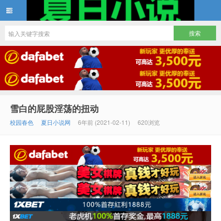
夏日小说
雪白的屁股淫荡的扭动
校园春色
夏日小说网
6年前 (2021-02-11)
620浏览