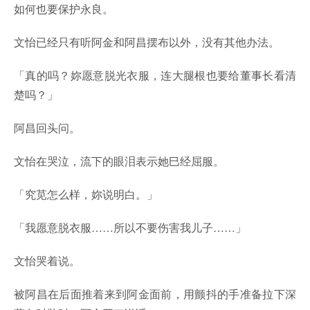
如何也要保护永良。
文怡已经只有听阿金和阿昌摆布以外，没有其他办法。
「真的吗？妳愿意脱光衣服，连大腿根也要给董事长看清
楚吗？」
阿昌回头问。
文怡在哭泣，流下的眼泪表示她巳经屈服。
「究苋怎么样，妳说明白。」
「我愿意脱衣服……所以不要伤害我儿子……」
文怡哭着说。
被阿昌在后面推着来到阿金面前，用颤抖的手准备拉下深