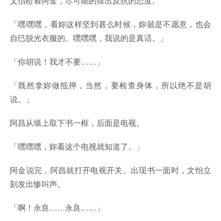
文怡瞪着阿金，尽可能的摆出反抗的态度。
「嘿嘿嘿，看妳这样坚到甚么时候，妳兢是不愿意，也会
自巳脱光衣服的。嘿嘿嘿，我说的是真话。」
「你胡说！我才不要……」
「既然拿妳做抵押，当然，要检查身体，所以绝不是胡
说。」
阿昌从墙上取下书一框，后面是电视。
「嘿嘿嘿，妳看这个电视就知道了。」
阿金说完，阿昌就打开电视开关。出现书一面时，文怡立
刻发出惨叫声。
「啊！永良……永良……」