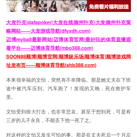
大发扑克|dafapoker|大发在线德州扑克|大发德州扑克策
略网站——大发游戏导航(dfyxdh.com)
迈博myball最新网站|迈博体育官网|最好玩的体育直播观
看平台——迈博体育导航(mbo388.com)
SOON88顺博|顺博官网|顺博娱乐场|顺博体育|顺博游戏网
址发布页——顺博体育导航(shb388.com)
本来很幸福的文怡，突然有不幸降临。那是她丈夫在下班
途中被汽车压到。汽车跑了！发现的又晚，死在救护车
里。
文怡受到很大打击，也非常悲哀。甚至于想到死，可是有
三岁的儿子永良，不能丢下他一死了之。
对这样的文怡又发生可怕的事。那是在丈夫死后一个月左