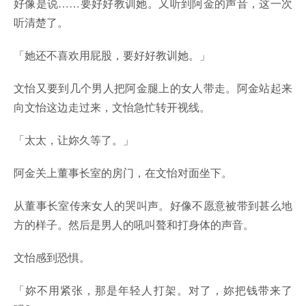
好像是说……要好好教训她。又听到阿金的声音，这一次
听清楚了。
「她还不喜欢用屁股，要好好教训她。」
文怡又要到几个男人把阿金腿上的女人带走。阿金站起来
向文怡这边走过来，文怡急忙转开视线。
「太太，让妳久等了。」
阿金关上董事长室的房门，在文怡对面坐下。
从董事长室传来女人的哭叫声。好像不愿意被带到甚么地
方的样子。然后是男人的吼叫聱和打身体的声音。
文怡感到恐惧。
「妳不用紧张，那是年轻人打架。对了，妳把钱带来了