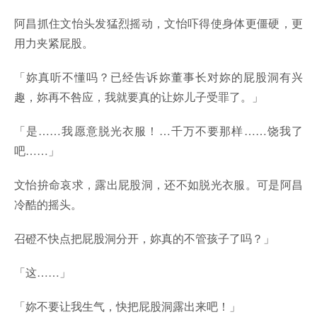
阿昌抓住文怡头发猛烈摇动，文怡吓得使身体更僵硬，更
用力夹紧屁股。
「妳真听不懂吗？已经告诉妳董事长对妳的屁股洞有兴
趣，妳再不咎应，我就要真的让妳儿子受罪了。」
「是……我愿意脱光衣服！…千万不要那样……饶我了
吧……」
文怡拚命哀求，露出屁股洞，还不如脱光衣服。可是阿昌
冷酷的摇头。
召磴不快点把屁股洞分开，妳真的不管孩子了吗？」
「这……」
「妳不要让我生气，快把屁股洞露出来吧！」