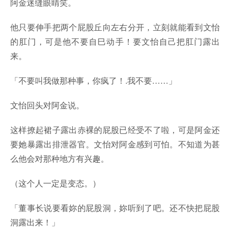
阿金迷缝眼睛笑。
他只要伸手把两个屁股丘向左右分开，立刻就能看到文怡
的肛门，可是他不要自巳动手！要文怡自己把肛门露出
来。
「不要叫我做那种事，你疯了！.我不要……」
文怡回头对阿金说。
这样撩起裙子露出赤裸的屁股已经受不了啦，可是阿金还
要她暴露出排泄器官。文怡对阿金感到可怕。不知道为甚
么他会对那种地方有兴趣。
（这个人一定是变态。）
「董事长说要看妳的屁股洞，妳听到了吧。还不快把屁股
洞露出来！」