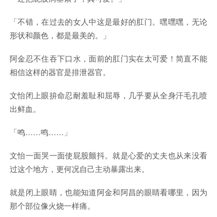
「不错，在过去的女人中这是最好的肛门。嘿嘿嘿，无论
形状和颜色，都是最美的。」
阿金忍不住吞下口水，面前的肛门实在太可爱！简直不能
相信这样的器官是排泄器官。
文怡闭上眼拚命忍耐羞耻和屈辱，几乎要从全身汗毛孔喷
出鲜血。
「鸣……鸣……」
文怡一面哭一面使屁股颤抖。就是心爱的丈夫也从来没看
过这个地方，更何况自己主动暴露出来。
就是闭上眼睛，也能知道阿金和阿昌的眼睛看哪里，因为
那个部位像火烧一样痛。