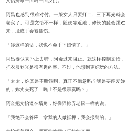
文怡拚命一面叫一面反抗。
阿昌也感到很难对付。一般女人只要打二、三下耳光就会
老实了。可是文怡不一样，随便靠近她，修长的腿会踢过
来，脸或手会被抓伤。
「妳这样的话，我也不会手下留情了。」
阿昌要认真扑上去特，阿金过来阻止。就这样控制文怡，
把衣服剥光是很有趣的事。不过，他想到更好玩的方法。
「太太，妳真是不听话啊。真正不愿意吗？我是要疼爱妳
的，妳丈夫死了，晚上不是很寂寞吗？」
阿金把文怡逼在墙角，好像猫掀弄老鼠一样的说。
「我绝不会答应，拿我的人做抵柙，我会报警的。」