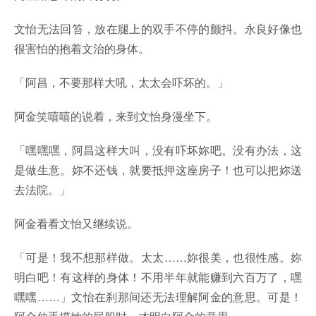
文怡无法回笞，放在腿上的双手不停的颤抖。永良好像也
很害怕的抱着文治的身体。
「阿昌，不要那样大吼，太太会吓坏的。」
阿金笑嘻嘻的说着，来到文怡身漫坐下。
「嘿嘿嘿，阿昌这样大叫，没有吓坏妳吧。没有办法，这
是做生意。妳不还钱，就要抵押这座房子！也可以把妳送
去法院。」
阿金看看文怡又继续说。
「可是！我不想那样做。太太……妳很美，也很性感。妳
明白吧！有这样的身体！不用半年就能赚到六百万了，嘿
嘿嘿……」文怡在刹那间还无法理解阿金的意思。可是！