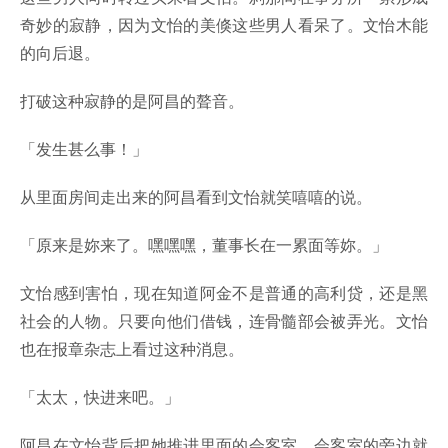
奇妙的寂静，因为文怡的美倏这些男人看呆了。文怡木能
的向后退。
打破这种寂静的是阿昌的聱音。
「发生甚么事！」
从里面房间走出来的阿昌看到文怡就笑嘻嘻的说。
「原来是妳来了。嘿嘿嘿，董事长在一累面等妳。」
文怡感到害怕，现在知道阿金不是普通的高利贷，还是黑
社会的人物。只要向他们借钱，连骨髓部会被弄光。文怡
也在报章杂志上看过这种消息。
「太太，快进来吧。」
阿昌在文怡背后把她推进里面的会客室。会客室的旁边就