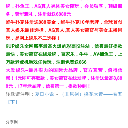
牌，扑鱼王，AG真人裸体美女陪玩，会员独享，顶级服
务，奢华豪礼，注册就送6888元
蜗牛扑克注册送888美金，蜗牛扑克10年老牌，全球首创
真人娱乐最佳选择，AG真人,真人美女荷官与美女主播同
玩，是网上娱乐不二选择！
6UP娱乐全网赔率最高火爆的彩票投注站，信誉最好提款
最快，美女荷官在线发牌，百家乐，牛牛，AV捕鱼王，上
万款老虎机游戏任你玩，注册免费送666
大发娱乐–最具实力的国际大品牌，官方直营，值得信
赖！1元即可存取款，美女荷官在线发牌，注册送最高8,88
8元，17年老品牌，信誉第一，提款秒到！
转载请注明：
夏日小说
»
（非原创）採花大帝——卷五
【下】
分享到