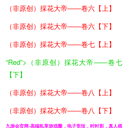
（非原创）採花大帝——卷六【上】
（非原创）採花大帝——卷六【下】
（非原创）採花大帝——卷七【上】
“Red”>（非原创）採花大帝——卷七
【下】
（非原创）採花大帝——卷八【上】
（非原创）採花大帝——卷八【下】
九游会官网-高端私享游戏圈
，电子竞技，时时彩，真人棋