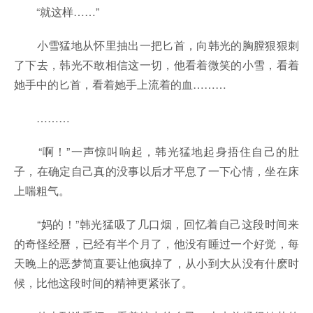
“就这样……”
小雪猛地从怀里抽出一把匕首，向韩光的胸膛狠狠刺
了下去，韩光不敢相信这一切，他看着微笑的小雪，看着
她手中的匕首，看着她手上流着的血………
………
“啊！”一声惊叫响起，韩光猛地起身捂住自己的肚
子，在确定自己真的没事以后才平息了一下心情，坐在床
上喘粗气。
“妈的！”韩光猛吸了几口烟，回忆着自己这段时间来
的奇怪经曆，已经有半个月了，他没有睡过一个好觉，每
天晚上的恶梦简直要让他疯掉了，从小到大从没有什麽时
候，比他这段时间的精神更紧张了。