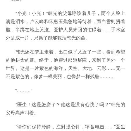
“小光！小光！”韩光的父母呼唤着儿子，两个人脸上
满是泪水，卢云峰和宋惠玉焦急地等待着，而白雪则捂着
脸，半蹲在地上哭泣。医护人员来回的忙碌着……手术室
外乱成一片，只爲了能够救活韩光的命。
韩光还在梦里走着，出口似乎又近了一些，看到希望
的他拼命的跑。终于，他穿过那道屏障，来到了另外一个
世界。这是一片紫色的海洋，天空、大地、云彩……无一
不是紫色的，像梦一样美丽，也像梦一样残酷………
“………”
“医生！这是怎麽了？他这是没有心跳了吗？”韩光的
父母高声叫着。
“请你们保持冷静，注射强心针，準备电击……”医生