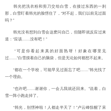
韩光把洗衣粉和剪刀交给白雪，在接过东西的一刹
那，白雪盯着韩光的脸愣住了，“对不起，我们以前见过面
吗？”
韩光没有想到白雪会这麽问自己，但随即就反应过来
道：“应该……没有吧！”
“可是你看起来真的好面熟呀！好象在哪里见
过……”白雪摸着自己的脑袋，但是无论如何都想不起来。
“都在一个学校，可能早见过面忘了吧……”韩光找了
一个理由。
“也许吧……谢谢你，一会儿我就还回来。”说着，白
雪一阵小跑走掉了。
“韩光，别愣神啦！人都走半天了！”卢云峰惊醒了呆