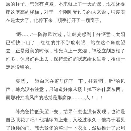
层的样子。韩光有点累，本来就上了一天的课，现在还要
爬这麽高的楼梯，对于一个刚刚受过伤的人来说，强度实
在是太大了。他停下来，顺手打开了一扇窗子。
“呼……”一阵微风吹过，让韩光感到十分惬意，太阳
已经快下山了，红红的并不那麽刺眼，站在这个角度望
去，正是最美的时候，韩光点上一支烟，神经立刻放松了
许多，休息好再上去，保持最好的状态给女生看，相信一
定是没错的。
突然，一道白光在窗前闪了一下，挂着“呼、呼”的风
声，韩光没有注意，只知道好像从楼上掉下来什麽东西，
而那种挂着风声的感觉是那麽像………人！！！
韩光急忙低头望下去，结果什麽也没有发现，也许是
自己眼花了吧！他继续向上走，又经过很久，他终于看见
了顶楼的门。韩光紧张的整理一下衣服，然后推开了那扇