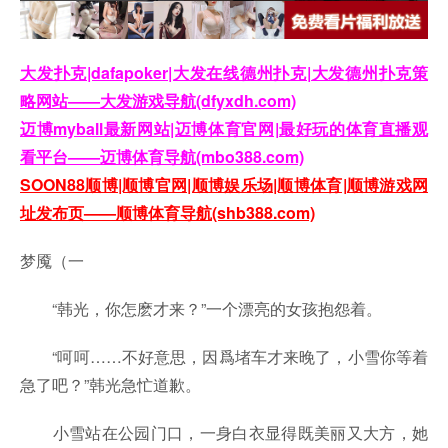
大发扑克|dafapoker|大发在线德州扑克|大发德州扑克策
略网站——大发游戏导航(dfyxdh.com)
迈博myball最新网站|迈博体育官网|最好玩的体育直播观
看平台——迈博体育导航(mbo388.com)
SOON88顺博|顺博官网|顺博娱乐场|顺博体育|顺博游戏网
址发布页——顺博体育导航(shb388.com)
梦魇（一
“韩光，你怎麽才来？”一个漂亮的女孩抱怨着。
“呵呵……不好意思，因爲堵车才来晚了，小雪你等着
急了吧？”韩光急忙道歉。
小雪站在公园门口，一身白衣显得既美丽又大方，她