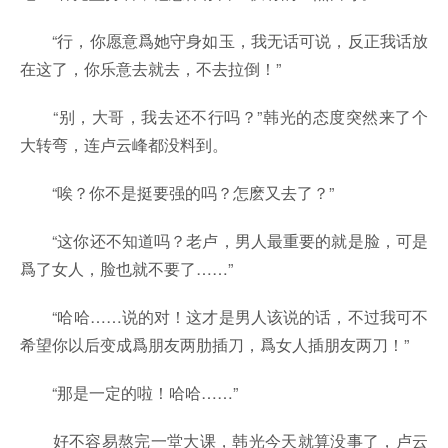
“行，你愿意爲她守身如玉，我无话可说，反正我话放
在这了，你乐意去就去，不去拉倒！”
“别，大哥，我去还不行吗？”韩光的态度突然来了个
大转弯，连卢云峰都没料到。
“唉？你不是挺要强的吗？怎麽又去了？”
“这你还不知道吗？老卢，男人最重要的就是脸，可是
爲了女人，脸也就不要了……”
“哈哈……说的对！这才是男人该说的话，不过我可不
希望你以后变成爲朋友两肋插刀，爲女人插朋友两刀！”
“那是一定的啦！哈哈……”
好不容易熬完一堂大课，韩光今天就算没事了，卢云