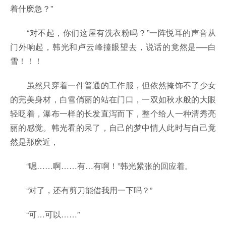
着什麽急？”
“对不起，你们这屋有洗衣粉吗？”一阵悦耳的声音从
门外响起，韩光和卢云峰擡眼望去，说话的竟然是──白
雪！！！
虽然只穿着一件普通的工作服，但依然掩饰不了少女
的完美身材，白雪俏丽的站在门口，一双如秋水般的大眼
轻眨着，瀑布一样的长发直泻而下，整个给人一种清秀亮
丽的感觉。韩光看的呆了，自己的梦中情人此时与自己竟
然是那麽近，
“嗯……啊……有…有啊！”韩光紧张的回应着。
“对了，还有剪刀能借我用一下吗？”
“可…可以……”