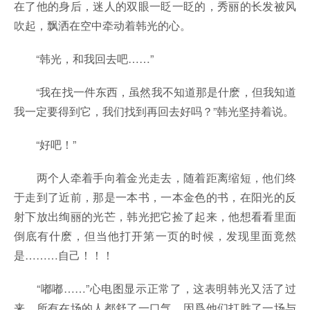
在了他的身后，迷人的双眼一眨一眨的，秀丽的长发被风
吹起，飘洒在空中牵动着韩光的心。
“韩光，和我回去吧……”
“我在找一件东西，虽然我不知道那是什麽，但我知道
我一定要得到它，我们找到再回去好吗？”韩光坚持着说。
“好吧！”
两个人牵着手向着金光走去，随着距离缩短，他们终
于走到了近前，那是一本书，一本金色的书，在阳光的反
射下放出绚丽的光芒，韩光把它捡了起来，他想看看里面
倒底有什麽，但当他打开第一页的时候，发现里面竟然
是………自己！！！
“嘟嘟……”心电图显示正常了，这表明韩光又活了过
来，所有在场的人都舒了一口气，因爲他们打胜了一场与