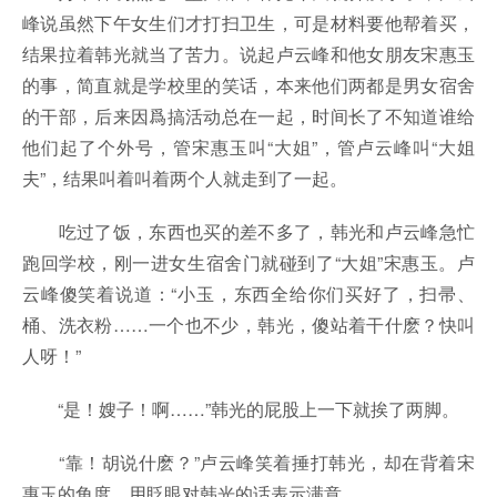
峰说虽然下午女生们才打扫卫生，可是材料要他帮着买，
结果拉着韩光就当了苦力。说起卢云峰和他女朋友宋惠玉
的事，简直就是学校里的笑话，本来他们两都是男女宿舍
的干部，后来因爲搞活动总在一起，时间长了不知道谁给
他们起了个外号，管宋惠玉叫“大姐”，管卢云峰叫“大姐
夫”，结果叫着叫着两个人就走到了一起。
吃过了饭，东西也买的差不多了，韩光和卢云峰急忙
跑回学校，刚一进女生宿舍门就碰到了“大姐”宋惠玉。卢
云峰傻笑着说道：“小玉，东西全给你们买好了，扫帚、
桶、洗衣粉……一个也不少，韩光，傻站着干什麽？快叫
人呀！”
“是！嫂子！啊……”韩光的屁股上一下就挨了两脚。
“靠！胡说什麽？”卢云峰笑着捶打韩光，却在背着宋
惠玉的角度，用眨眼对韩光的话表示满意。