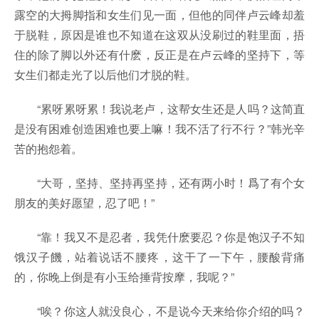
露空的大拇脚指和女生们见一面，但他的同伴卢云峰却羞
于脱鞋，原因是谁也不知道在这双从没刷过的鞋里面，捂
住的除了脚以外还有什麽，反正是在卢云峰的坚持下，等
女生们都走光了以后他们才脱的鞋。
“累呀累呀累！我说老卢，这帮女生还是人吗？这简直
是没有困难创造困难也要上嘛！我不活了行不行？”韩光辛
苦的抱怨着。
“大哥，坚持、坚持再坚持，还有两小时！爲了有个女
朋友的美好愿望，忍了吧！”
“靠！我又不是忍者，我凭什麽要忍？你是饱汉子不知
饿汉子饑，站着说话不腰疼，这干了一下午，腰酸背痛
的，你晚上倒是有小玉给捶背按摩，我呢？”
“唉？你这人就没良心，不是说今天来给你介绍的吗？