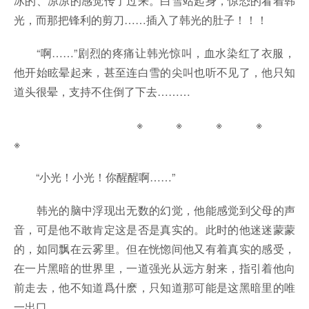
冰的、凉凉的感觉传了过来。白雪站起身，惊恐的看着韩
光，而那把锋利的剪刀……插入了韩光的肚子！！！
“啊……”剧烈的疼痛让韩光惊叫，血水染红了衣服，
他开始眩晕起来，甚至连白雪的尖叫也听不见了，他只知
道头很晕，支持不住倒了下去………
※ ※ ※ ※
※
“小光！小光！你醒醒啊……”
韩光的脑中浮现出无数的幻觉，他能感觉到父母的声
音，可是他不敢肯定这是否是真实的。此时的他迷迷蒙蒙
的，如同飘在云雾里。但在恍惚间他又有着真实的感受，
在一片黑暗的世界里，一道强光从远方射来，指引着他向
前走去，他不知道爲什麽，只知道那可能是这黑暗里的唯
一出口。