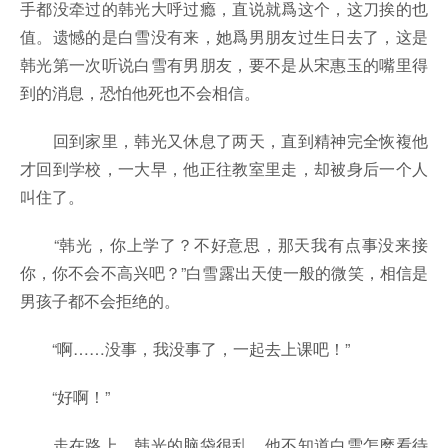
手都没牵过的韩光大呼过瘾，直说就爲这个，这刀挨的也
值。遗憾的是白雪没有来，她爲男朋友过生日去了，这是
韩光第一次听说白雪有男朋友，要不是从宋惠玉的嘴里得
到的消息，恐怕他死也不会相信。
回到家里，韩光又休息了两天，直到精神完全恢複他
才回到学校，一大早，他正往教室里走，却被身后一个人
叫住了。
“韩光，你上学了？不好意思，那天我有点事没来接
你，你不会不高兴吧？”白雪露出天使一般的微笑，相信是
男孩子都不会拒绝的。
“啊……没事，我没事了，一起去上课吧！”
“好啊！”
走在路上，韩光的脑袋很乱，他不知道白雪怎麽看待