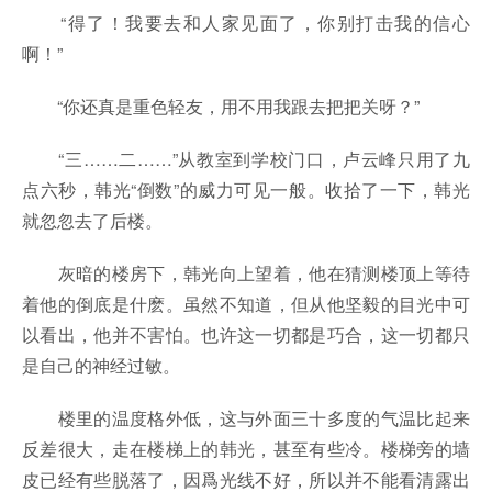
“得了！我要去和人家见面了，你别打击我的信心
啊！”
“你还真是重色轻友，用不用我跟去把把关呀？”
“三……二……”从教室到学校门口，卢云峰只用了九
点六秒，韩光“倒数”的威力可见一般。收拾了一下，韩光
就忽忽去了后楼。
灰暗的楼房下，韩光向上望着，他在猜测楼顶上等待
着他的倒底是什麽。虽然不知道，但从他坚毅的目光中可
以看出，他并不害怕。也许这一切都是巧合，这一切都只
是自己的神经过敏。
楼里的温度格外低，这与外面三十多度的气温比起来
反差很大，走在楼梯上的韩光，甚至有些冷。楼梯旁的墙
皮已经有些脱落了，因爲光线不好，所以并不能看清露出