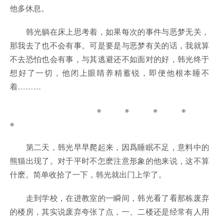
他多休息。
韩光躺在床上思考着，如果每次的事件与恶梦无关，
那我去了也不会有事。可是要是与恶梦有关的话，我就算
不去恐怕也会有事，与其逃避还不如面对的好，韩光终于
想好了一切，他闭上眼睛养精蓄锐，即便他根本睡不
着………
※ ※ ※ ※
※
第二天，韩光早早爬起来，因爲睡眠不足，意料中的
熊猫出现了。对于平时不怎麽注意形象的他来说，这不算
什麽。简单收拾了一下，韩光就出门上学了。
走到学校，在进教室的一瞬间，韩光看了看那栋废弃
的楼房，其实说废弃夸张了点，一、二楼还是经常有人用