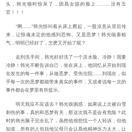
头，韩光顿时惊呆了，因爲女孩的脸上………没有五
官！！！
“啊……”韩光惊叫着从床上爬起，一股凉意从背后传
来，让惊魂未定的他感到恐怖。又是恶梦！韩光喘着粗
气，明明已经好了，怎麽又开始了呢？
走到洗手间，韩光好好洗了一个凉水脸。冷静！我要
冷静！韩光不断告诉自己，坐在床上，他回忆从开始到现
在发生的每一件事，从做恶梦、受伤住院……到现在，似
乎每一次的恶梦都能带来真实的事件，又或者说每一次的
事件都会在梦里有所提示。
明天我应不应该去？韩光很困惑，如果说上次被白雪
刺伤的事，真的和恶梦有关，那这次我不是会有危险？此
时的韩光脑子完全乱了，虽然他很想找一个人轻诉，但他
知道，所有的人包括他父母只会认爲他精神压力太大，让