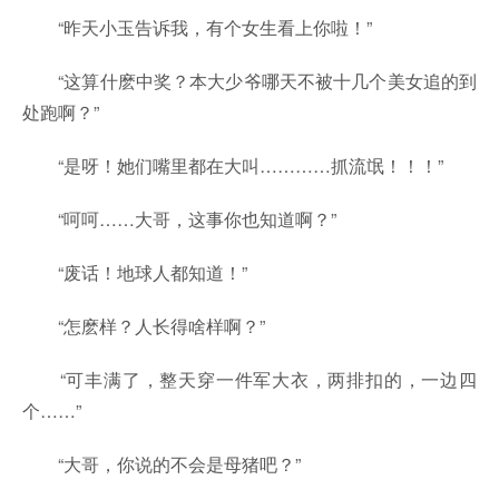
“昨天小玉告诉我，有个女生看上你啦！”
“这算什麽中奖？本大少爷哪天不被十几个美女追的到
处跑啊？”
“是呀！她们嘴里都在大叫…………抓流氓！！！”
“呵呵……大哥，这事你也知道啊？”
“废话！地球人都知道！”
“怎麽样？人长得啥样啊？”
“可丰满了，整天穿一件军大衣，两排扣的，一边四
个……”
“大哥，你说的不会是母猪吧？”