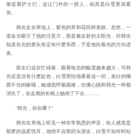
催促着护士们，这让门外的一群人，由其是白雪更加紧
张。
韩光走在草地上，紫色的草和花同样美丽。忽然，一
道金光吸引了他的注意力，那是被反射的太阳光，但韩光
知道在光的那头肯定有什麽东西，于是他向着光的方向进
发。
医生们还在忙碌着，眼看电击的幅度越来越大，可韩
光还是没有什麽起色，白雪害怕地看着这一切，发白的嘴
唇不住的哆嗦，她感觉呼吸困难，仿佛心跳和韩光一样都
消失了，在走廊的长椅上她倒了下去………
“韩光，你在哪？”
韩光在草地上听见一种非常熟悉的声音，给人感觉是
那麽的温柔悦耳，他情不自禁回头望去，白雪不知何时站