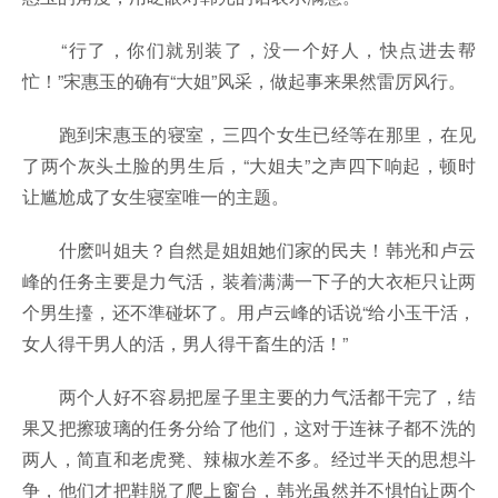
“行了，你们就别装了，没一个好人，快点进去帮
忙！”宋惠玉的确有“大姐”风采，做起事来果然雷厉风行。
跑到宋惠玉的寝室，三四个女生已经等在那里，在见
了两个灰头土脸的男生后，“大姐夫”之声四下响起，顿时
让尴尬成了女生寝室唯一的主题。
什麽叫姐夫？自然是姐姐她们家的民夫！韩光和卢云
峰的任务主要是力气活，装着满满一下子的大衣柜只让两
个男生擡，还不準碰坏了。用卢云峰的话说“给小玉干活，
女人得干男人的活，男人得干畜生的活！”
两个人好不容易把屋子里主要的力气活都干完了，结
果又把擦玻璃的任务分给了他们，这对于连袜子都不洗的
两人，简直和老虎凳、辣椒水差不多。经过半天的思想斗
争，他们才把鞋脱了爬上窗台，韩光虽然并不惧怕让两个