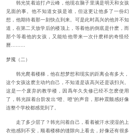
韩光笑着追打卢云峰，他现在脑子里满是明天和女孩
见面的事。他不知道女孩是谁，但这更让他多了一份幻
想，他期待着那一刻快点到来。可是此时高兴的他并不知
道，在第二天放学后的楼顶上，等着他的倒底是什麽，而
那个等着他的女孩，又能给他带来一次什麽样的奇怪经
曆………
梦魇（二）
韩光爬着楼梯，他在想梦想和现实的距离会有多大，
这个女孩这麽主动约自己，不知道是该高兴还是该扫兴。
这是一个废弃的教学楼，因爲年久失修已经不怎麽使用
了，韩光踩着台阶发出“噔、噔”的声音，那种震颤感好像
连整个学校都感觉到了。
走了多少层了？韩光问着自己，看着被汗水浸湿的上
衣他感到不安，顺着楼梯的缝隙向上看去，好像还有很多