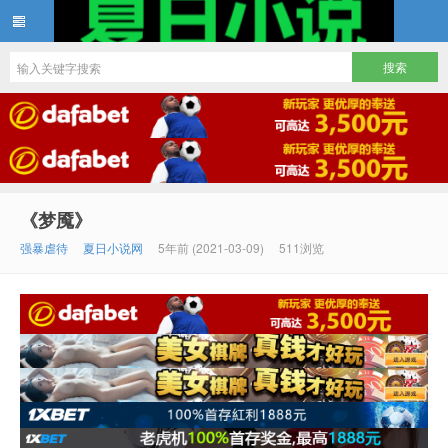
夏日小说
《梦魇》
强暴虐待
夏日小说网
5年前 (2021-03-09)
511浏览