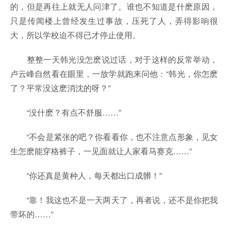
的，但是再往上就无人问津了。谁也不知道是什麽原因，
只是传闻楼上曾经发生过事故，压死了人，弄得影响很
大，所以学校迫不得已才停止使用。
整整一天韩光没怎麽说过话，对于这样的反常举动，
卢云峰自然看在眼里，一放学就跑来问他：“韩光，你怎麽
了？平常没这麽消沈的呀？”
“没什麽？有点不舒服……”
“不会是紧张的吧？你看看你，也不注意点形象，见女
生怎麽能穿格裤子，一见面就让人家看马赛克……”
“你还真是黄种人，每天都出口成髒！”
“靠！我这也不是一天两天了，再者说，还不是你把我
带坏的……”