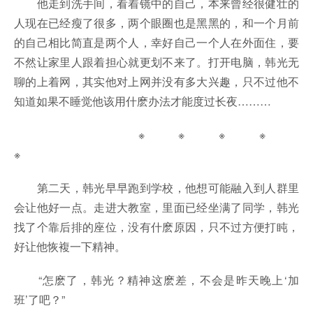
他走到洗手间，看着镜中的自己，本来曾经很健壮的
人现在已经瘦了很多，两个眼圈也是黑黑的，和一个月前
的自己相比简直是两个人，幸好自己一个人在外面住，要
不然让家里人跟着担心就更划不来了。打开电脑，韩光无
聊的上着网，其实他对上网并没有多大兴趣，只不过他不
知道如果不睡觉他该用什麽办法才能度过长夜………
※ ※ ※ ※
※
第二天，韩光早早跑到学校，他想可能融入到人群里
会让他好一点。走进大教室，里面已经坐满了同学，韩光
找了个靠后排的座位，没有什麽原因，只不过方便打盹，
好让他恢複一下精神。
“怎麽了，韩光？精神这麽差，不会是昨天晚上‘加
班’了吧？”