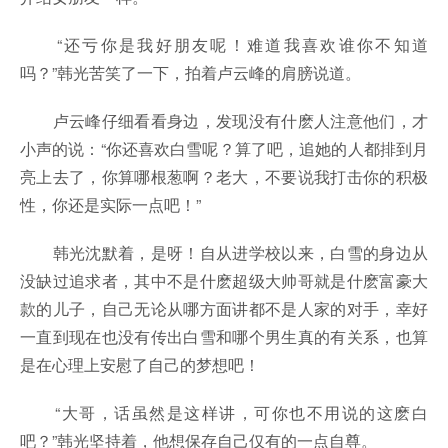
“还亏你是我好朋友呢！难道我喜欢谁你不知道
吗？”韩光苦笑了一下，拍着卢云峰的肩膀说道。
卢云峰仔细看看身边，发现没有什麽人注意他们，才
小声的说：“你还喜欢白雪呢？算了吧，追她的人都排到月
亮上去了，你算哪根葱啊？老大，不要说我打击你的积极
性，你还是实际一点吧！”
韩光沈默着，是呀！自从进学校以来，白雪的身边从
没缺过追求者，其中不是什麽超级大帅哥就是什麽富豪大
款的儿子，自己无论从哪方面讲都不是人家的对手，幸好
一直到现在也没有传出白雪和哪个男生真的有关系，也算
是在心理上安慰了自己的梦想吧！
“大哥，话虽然是这样讲，可你也不用说的这麽白
吧？”韩光坚持着，他想保存自己仅有的一点自尊。