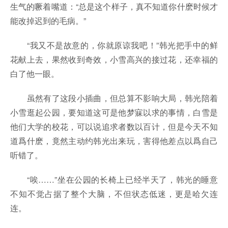
生气的噘着嘴道：“总是这个样子，真不知道你什麽时候才
能改掉迟到的毛病。”
“我又不是故意的，你就原谅我吧！”韩光把手中的鲜
花献上去，果然收到奇效，小雪高兴的接过花，还幸福的
白了他一眼。
虽然有了这段小插曲，但总算不影响大局，韩光陪着
小雪逛起公园，要知道这可是他梦寐以求的事情，白雪是
他们大学的校花，可以说追求者数以百计，但是今天不知
道爲什麽，竟然主动约韩光出来玩，害得他差点以爲自己
听错了。
“唉……”坐在公园的长椅上已经半天了，韩光的睡意
不知不觉占据了整个大脑，不但状态低迷，更是哈欠连
连。