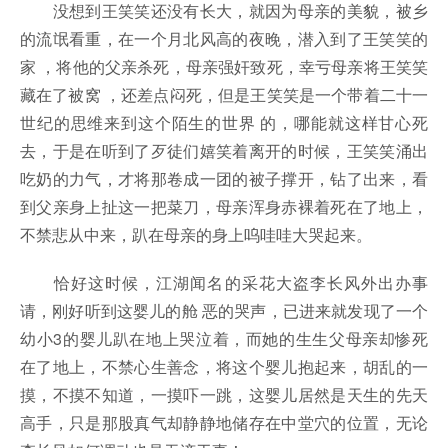
没想到王笑笑还没有长大，就因为母亲的美貌，被乡
的流氓看重，在一个月北风高的夜晚，潜入到了王笑笑的
家 ，将他的父亲杀死，母亲强奸致死，幸亏母亲将王笑笑
藏在了被窝 ，还差点闷死，但是王笑笑是一个带着二十一
世纪的思维来到这个陌生的世界 的，哪能就这样甘心死
去，于是在听到了歹徒们嬉笑着离开的时候，王笑笑涌出
吃奶的力气，才将那卷成一团的被子撑开，钻了出来，看
到父亲身上扯这一把菜刀，母亲浑身赤裸着死在了地上，
不禁悲从中来，趴在母亲的身上呜哇哇大哭起来。
恰好这时候，江湖闻名的采花大盗李长风外出办事
请，刚好听到这婴儿的舱 恶的哭声，已进来就发现了一个
幼小3的婴儿趴在地上哭泣着，而她的生生父母亲却惨死
在了地上，不禁心生善念，将这个婴儿抱起来，胡乱的一
摸，不摸不知道，一摸吓一跳，这婴儿居然是天生的先天
高手，只是那股真气却静静地储存在中堂穴的位置，无论