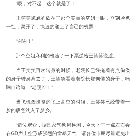
“哦，对不起，这个就是了！”
王笑笑尴尬的砍在了那个美丽的空姐一眼，立刻脸色
一红，离开了，快速的递上了自己的机票！
“谢谢！”
那个空姐麻利的检验了一下票递给王笑笑说道。
当王笑笑再次转身的时候，老院长已经拖着有点佝偻
的身子转身离去了，王笑笑看着老院长那佝偻的身子，喃
喃自语道：“老院长！”
当飞机轰隆隆的飞上高空的时候，王笑笑已经带着一
脸的疲惫沈入了梦乡。
“诸位观众，据国家气象局检测，今天下午一点左右会
在GD声上空形成强烈的雷暴天气，请各位市民尽量避免出