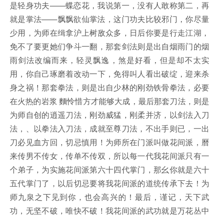
是轻身功夫——蝶恋花，我说第一，没有人敢称第二，再
就是掌法——飘飘欲仙掌法，这门功夫比较邪门，你尽量
少用，为师在缉拿沪上树敌众多，日后你要是行走江湖，
免不了要更她们争斗一翻，那套剑法则是出自烟雨门的烟
雨剑法改编而来，轻灵飘逸，煞是好看，但是却不太实
用，你自己琢磨着改动一下，免得叫人看出破绽，迎来杀
身之祸！那套拳法，则是出自少林的刚劲铁骨拳法，必要
在火热的岩浆 麵怜惜方才能够大成，最后那套刀法，则是
为师自创的逍遥刀法，刚劲威猛，刚柔并济，以剑法入刀
法，、以拳法入刀法，成就至尊刀法，不出手则已，一出
刀必见血方回，切忌慎用！为师所在门派叫做花间派，曆
来传男不传女，传单不传双，所以每一代我花间派只有一
个弟子，为实施花间派第六十四代掌门，那幺你就是六十
五代掌门了，以后切忌要将我花间派的道统传承下去！为
师九泉之下见到你，也会高兴的！最后，谨记，天下武
功，无坚不破，唯快不破！我花间派的武功就是万花丛中