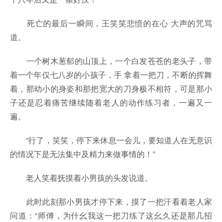
死亡的最后一瞬间，王笑笑悲愤的在心 大声的咒骂
道。
一个树木葱郁的山顶上，一个白发苍苍的老头子，带
着一个年仅七八岁的小孩子，手 拿着一把刀，不断的挥舞
着，那幼小的身姿和那把宽大的刀身极不相符，可是那小
子还是忍着痛苦继续随着老人的动作练习者，一遍又一
遍。
“行了，笑笑，停下来休息一会儿，要知道人在无意识
的情况下是无法集中及精力来做事情的！”
老人笑着抚摸着小男孩的头发说道。
此时此刻那小男孩才停下来，摸了一把汗看着老人家
问道：“师傅，为什幺我这一把刀练了这幺久还是那几招