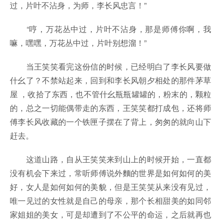
过，片叶不沾身，为师，李长风忠言！”
“哼，万花丛中过，片叶不沾身，那是师傅你啊，我
嘛，嘿嘿，万花丛中过，片叶别想溜！”
当王笑笑看完这份信的时候，已经明白了李长风要做
什幺了？不禁站起来，回到和李长风朝夕相处的那件茅草
屋 ，收拾了东西，也不管什幺瓶瓶罐罐的，粉末的，颗粒
的，总之一切能偶带走的东西，王笑笑都打成包，还将师
傅李长风收藏的一个铁匣子摆在了背上，匆匆的就向山下
赶去。
这道山路，自从王笑笑来到山上的时候开始，一直都
没有机会下来过，常听师傅说外麵的世界是如何如何的美
好，女人是如何如何的美貌，但是王笑笑从来没有见过，
唯一见过的女性就是自己的母亲，那个长相甜美的如同邻
家姐姐的美女，可是却遭到了不公平的命运，之后就再也