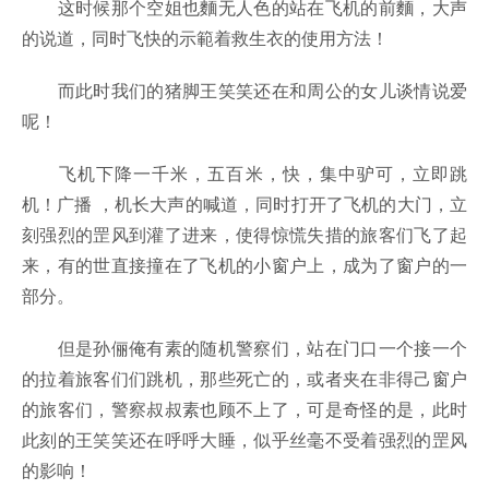
这时候那个空姐也麵无人色的站在飞机的前麵，大声
的说道，同时飞快的示範着救生衣的使用方法！
而此时我们的猪脚王笑笑还在和周公的女儿谈情说爱
呢！
飞机下降一千米，五百米，快，集中驴可，立即跳
机！广播 ，机长大声的喊道，同时打开了飞机的大门，立
刻强烈的罡风到灌了进来，使得惊慌失措的旅客们飞了起
来，有的世直接撞在了飞机的小窗户上，成为了窗户的一
部分。
但是孙俪俺有素的随机警察们，站在门口一个接一个
的拉着旅客们们跳机，那些死亡的，或者夹在非得己窗户
的旅客们，警察叔叔素也顾不上了，可是奇怪的是，此时
此刻的王笑笑还在呼呼大睡，似乎丝毫不受着强烈的罡风
的影响！