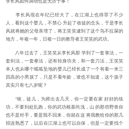
李长风如何调动也是无济于事！
李长风现在年纪已经大了，在江湖上也得罪了不少
人，看到这个婴儿，不禁心 升起了收徒的念头，于是李长
风就将她的父母亲埋了，将王笑笑逮到了这个鸟不拉屎的
地方，年複一年，日複一日的教导者王笑笑的武功。
八年过去了，王笑笑从李长风那 学到了一套掌法，一
套剑法，一套拳法，还有轻身功夫，和一套刀法，王笑笑
本人也从哪个呱呱坠地的婴儿已经长成了一个有着一米三
四高的小男孩了，只是不看年龄，谁也不知道，这个孩子
其实只有七八岁呢？
“唉，徒儿，为师出去几天，你一定要在家 好好的练
功，不要到处乱跑，你的武功根基尚浅，山 的那些野兽你
也不是对手，要是我不回来，你就在这 将我教给你的那几
招连熟悉了，以后在江湖上也可以自保，但是一定要找个