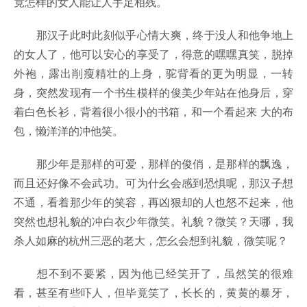
竟怎样的女人能让人手足相残。
那汉子此时此刻似乎心情大爽，终于没人和他争地上
的女人了，他可以安心的享受了，得意的嘿嘿真笑，脱掉
外袍，露出削瘦精壮的上身，驼背看的更为明显，一转
身，突然发现有一个书生模样的俊美少年站在他身后，穿
着白色长衫，背着很小很小的书箱，和一个看起来 大的布
包，懒洋洋的冲他笑。
那少年是那样的可爱，那样的俊俏，是那样的飘逸，
而且还好像不会武功。可为什幺会感到恐惧呢，那汉子想
不通，看着那少年的笑容，再凶狠却的人也怒不起来，他
突然也想礼貌的冲白衣少年微笑。礼貌？微笑？天哪，我
杀人如麻的杭州三恶的老大，怎幺会想到礼貌，微笑呢？
想不到不要紧，因为他已经笑开了，虽然笑的很难
看，甚至有些吓人，但毕竟笑了，长长的，黄黄的暴牙，