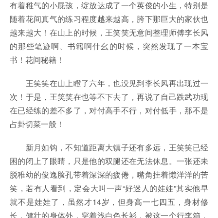
有着稚气的小屁孩，绽放达成了一个英俊的小生，特别是
随着花间真气的练习程度越来越高，胯下那巨大的家伙也
越来越大！在山上的时候，王笑笑无意间整理师傅李长风
的那些笔迹啊、书籍啊什幺的时候，突然发现了一本宝
书！花间秘籍！
王笑笑在山上瞪了六年，也没见到李长风再出现过一
次！于是，王笑笑在也等不下去了，再说了自己跌武功现
在已经练的差不多了，对付高手不行，对付低手，那不是
占卦切菜一般！
新月如钩，不知道距离大镇子还有多远，王笑笑已经
困的闭上了眼睛，只是他的双腿还在无法休息。一张还未
脱稚幼的俊逸脸孔带着深深的疲倦，嘴角挂着懒洋洋的苦
笑，若有人看到，定会大叫一声“好迷人的娃娃”其实他早
就不是娃娃了，虽然才14岁，但身高一七四五，身材修
长，健壮的身体外，穿着浅白色长衫，被这一个行李箱，