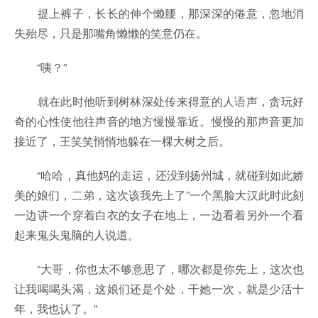
提上裤子，长长的伸个懒腰，那深深的倦意，忽地消
失殆尽，只是那嘴角懒懒的笑意仍在。
“咦？”
就在此时他听到树林深处传来得意的人语声，贪玩好
奇的心性使他往声音的地方慢慢靠近。慢慢的那声音更加
接近了，王笑笑悄悄地躲在一棵大树之后。
“哈哈，真他妈的走运，还没到扬州城，就碰到如此娇
美的娘们，二弟，这次该我先上了”一个黑脸大汉此时此刻
一边讲一个穿着白衣的女子在地上，一边看着另外一个看
起来鬼头鬼脑的人说道。
“大哥，你也太不够意思了，哪次都是你先上，这次也
让我喝喝头渴，这娘们还是个处，干她一次，就是少活十
年，我也认了。”