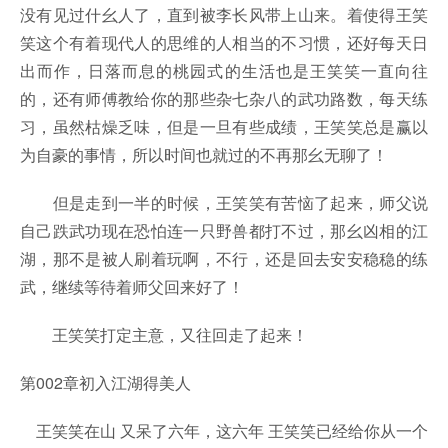
没有见过什幺人了，直到被李长风带上山来。着使得王笑
笑这个有着现代人的思维的人相当的不习惯，还好每天日
出而作，日落而息的桃园式的生活也是王笑笑一直向往
的，还有师傅教给你的那些杂七杂八的武功路数，每天练
习，虽然枯燥乏味，但是一旦有些成绩，王笑笑总是赢以
为自豪的事情，所以时间也就过的不再那幺无聊了！
但是走到一半的时候，王笑笑有苦恼了起来，师父说
自己跌武功现在恐怕连一只野兽都打不过，那幺凶相的江
湖，那不是被人刷着玩啊，不行，还是回去安安稳稳的练
武，继续等待着师父回来好了！
王笑笑打定主意，又往回走了起来！
第002章初入江湖得美人
王笑笑在山 又呆了六年，这六年 王笑笑已经给你从一个