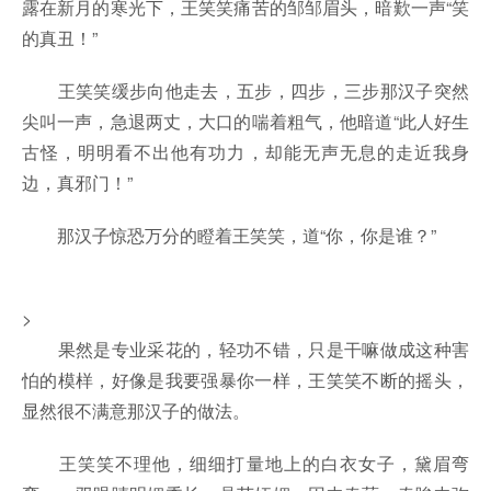
露在新月的寒光下，王笑笑痛苦的邹邹眉头，暗歎一声“笑
的真丑！”
王笑笑缓步向他走去，五步，四步，三步那汉子突然
尖叫一声，急退两丈，大口的喘着粗气，他暗道“此人好生
古怪，明明看不出他有功力，却能无声无息的走近我身
边，真邪门！”
那汉子惊恐万分的瞪着王笑笑，道“你，你是谁？”
>
果然是专业采花的，轻功不错，只是干嘛做成这种害
怕的模样，好像是我要强暴你一样，王笑笑不断的摇头，
显然很不满意那汉子的做法。
王笑笑不理他，细细打量地上的白衣女子，黛眉弯