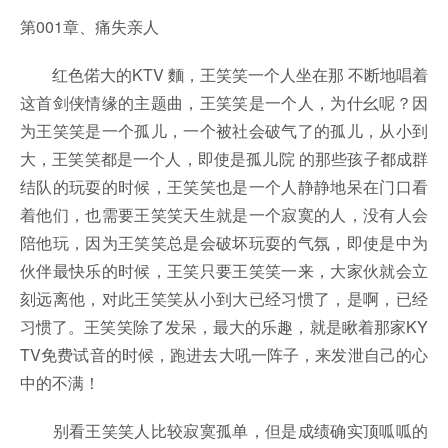
第001章、痛失亲人
红色偌大的KTV 麵，王笑笑一个人坐在那 不断地唱着
这首剑侠情缘的主题曲，王笑笑是一个人，为什幺呢？因
为王笑笑是一个孤儿，一个被社会破气了的孤儿，从小到
大，王笑笑都是一个人，即使是孤儿院 的那些孩子都成群
结队的玩耍的时候，王笑笑也是一个人静静地呆在门口看
着他们，也需要王笑笑天生就是一个寂寞的人，没有人会
陪他玩，因为王笑笑总是会破坏玩耍的气氛，即使是中为
伙伴最快乐的时候，王笑只要王笑笑一来，大家伙就会立
刻远离他，对此王笑笑从小到大已经习惯了，是啊，已经
习惯了。王笑笑除了发呆，最大的乐趣，就是瞅着那家KY
TV免费试音的时候，跑进去大吼一阵子，来发泄自己的心
中的不满！
别看王笑笑人比较寂寞孤单，但是成绩确实顶呱呱的