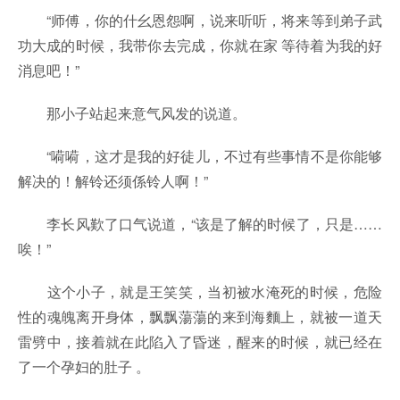
“师傅，你的什幺恩怨啊，说来听听，将来等到弟子武
功大成的时候，我带你去完成，你就在家 等待着为我的好
消息吧！”
那小子站起来意气风发的说道。
“嗬嗬，这才是我的好徒儿，不过有些事情不是你能够
解决的！解铃还须係铃人啊！”
李长风歎了口气说道，“该是了解的时候了，只是……
唉！”
这个小子，就是王笑笑，当初被水淹死的时候，危险
性的魂魄离开身体，飘飘蕩蕩的来到海麵上，就被一道天
雷劈中，接着就在此陷入了昏迷，醒来的时候，就已经在
了一个孕妇的肚子 。