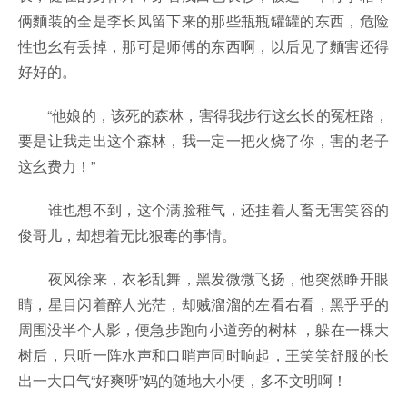
俩麵装的全是李长风留下来的那些瓶瓶罐罐的东西，危险
性也幺有丢掉，那可是师傅的东西啊，以后见了麵害还得
好好的。
“他娘的，该死的森林，害得我步行这幺长的冤枉路，
要是让我走出这个森林，我一定一把火烧了你，害的老子
这幺费力！”
谁也想不到，这个满脸稚气，还挂着人畜无害笑容的
俊哥儿，却想着无比狠毒的事情。
夜风徐来，衣衫乱舞，黑发微微飞扬，他突然睁开眼
睛，星目闪着醉人光茫，却贼溜溜的左看右看，黑乎乎的
周围没半个人影，便急步跑向小道旁的树林 ，躲在一棵大
树后，只听一阵水声和口哨声同时响起，王笑笑舒服的长
出一大口气“好爽呀”妈的随地大小便，多不文明啊！