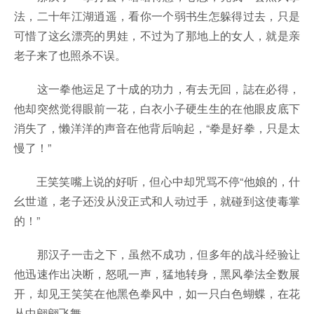
法，二十年江湖逍遥，看你一个弱书生怎躲得过去，只是
可惜了这幺漂亮的男娃，不过为了那地上的女人，就是亲
老子来了也照杀不误。
这一拳他运足了十成的功力，有去无回，誌在必得，
他却突然觉得眼前一花，白衣小子硬生生的在他眼皮底下
消失了，懒洋洋的声音在他背后响起，“拳是好拳，只是太
慢了！”
王笑笑嘴上说的好听，但心中却咒骂不停“他娘的，什
幺世道，老子还没从没正式和人动过手，就碰到这使毒掌
的！”
那汉子一击之下，虽然不成功，但多年的战斗经验让
他迅速作出决断，怒吼一声，猛地转身，黑风拳法全数展
开，却见王笑笑在他黑色拳风中，如一只白色蝴蝶，在花
丛中翩翩飞舞。