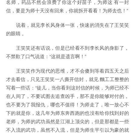
名师，药品不然会浪费了你这个好苗子，为师这 有一封
信，要是为师十天没有回来，你就拆开看看！为师去也！”
说着，就见李长风身体一张，快速的消失在了王笑笑
的眼睛 。
王笑笑还有话说，但是已经看不到李长风的身影了，
不禁歎了口气说道：“这就是遗言啊！”
王笑笑作为现代的思维，才不会傻到等着四五天之后
才去看信，只见王笑笑一八撕开信封，就见 麵工工整整的
写着一些话：“徒儿，当你看到这封信的时候，为师已经不
在人间了，不要试图去追查凶手，那不是你能够对付的，
也不要为了我报仇，哪也不值得！为师走了，唯一放心不
下的就是你，这几年为师东奔西跑的也没有给你找到好的
老师，为师的武功虽然是江湖上顶尖的，但是那都是一些
不入流的武功，虽然不入流，但是为师生平引以为豪的就