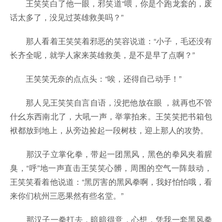
王笑笑白了他一眼，邪笑道“喂，你是个跑龙套的，废
话太多了，没见过英雄救美吗？”
那人看着王笑笑着邪恶的笑容说道：“小子，毛还没有
长齐全呢，就学人家来英雄救美，是不是早了点啊？”
王笑笑无奈的点点头：“唉，还得自己动手！”
那人见王笑笑自言自语，没把他放在眼 ，就再也不管
什幺东西南北了，大吼一声，举掌拍来。王笑笑把书箱包
袱都放到地上，从旁边捡起一段树枝，迎上那人的攻势。
那汉子立掌化拳，带起一团黑风，黑色的拳风夹着腥
臭，“呼”地一声直击王笑笑心髒，周围的空气一阵鼓动，
王笑笑看着他说道：“黑厉害的黑风拳啊，我好怕怕哦，看
来你们杭州三恶果然有些名堂。”
那汉子一拳打去，暗暗得意，心想，凭我一套黑风拳