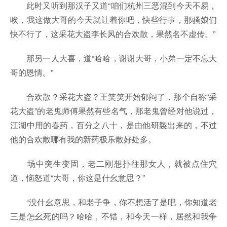
此时又听到那汉子又道“咱们杭州三恶混到今天不易，
唉，我这做大哥的今天就让着你吧，快些行事，那骚娘们
快不行了，这采花大盗李长风的合欢散，果然名不虚传。”
那另一人大喜，道“哈哈，谢谢大哥，小弟一定不忘大
哥的恩情。”
合欢散？采花大盗？王笑笑开始郁闷了，那个自称“采
花大盗”的老鬼师傅果然有些名气，那老鬼曾经对他说过，
江湖中用的春药，百分之八十，是由他研製出来的，不过
他的合欢散哪有我的新药极乐散好处多。
场中突生变固，老二刚想扑往那女人，就被点住穴
道，恼怒道“大哥，你这是什幺意思？”
“没什幺意思，和老子争，你不想活了是吧，你知道老
三是怎幺死的吗？哈哈，不错，和今天一样，居然和我争