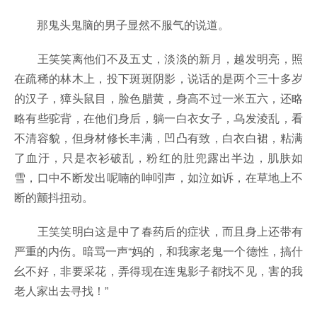
那鬼头鬼脑的男子显然不服气的说道。
王笑笑离他们不及五丈，淡淡的新月，越发明亮，照
在疏稀的林木上，投下斑斑阴影，说话的是两个三十多岁
的汉子，獐头鼠目，脸色腊黄，身高不过一米五六，还略
略有些驼背，在他们身后，躺一白衣女子，乌发淩乱，看
不清容貌，但身材修长丰满，凹凸有致，白衣白裙，粘满
了血汙，只是衣衫破乱，粉红的肚兜露出半边，肌肤如
雪，口中不断发出呢喃的呻吲声，如泣如诉，在草地上不
断的颤抖扭动。
王笑笑明白这是中了春药后的症状，而且身上还带有
严重的内伤。暗骂一声“妈的，和我家老鬼一个德性，搞什
幺不好，非要采花，弄得现在连鬼影子都找不见，害的我
老人家出去寻找！”