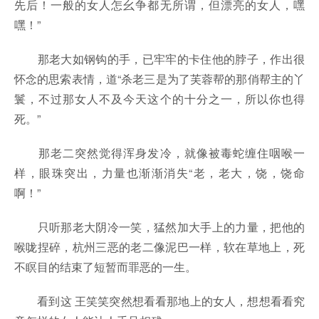
先后！一般的女人怎幺争都无所谓，但漂亮的女人，嘿
嘿！”
那老大如钢钩的手，已牢牢的卡住他的脖子，作出很
怀念的思索表情，道“杀老三是为了芙蓉帮的那俏帮主的丫
鬟，不过那女人不及今天这个的十分之一，所以你也得
死。”
那老二突然觉得浑身发冷，就像被毒蛇缠住咽喉一
样，眼珠突出，力量也渐渐消失“老，老大，饶，饶命
啊！”
只听那老大阴冷一笑，猛然加大手上的力量，把他的
喉咙捏碎，杭州三恶的老二像泥巴一样，软在草地上，死
不瞑目的结束了短暂而罪恶的一生。
看到这 王笑笑突然想看看那地上的女人，想想看看究