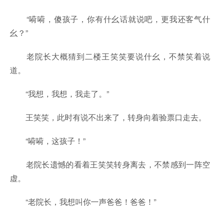
“嗬嗬，傻孩子，你有什幺话就说吧，更我还客气什
幺？”
老院长大概猜到二楼王笑笑要说什幺，不禁笑着说
道。
“我想，我想，我走了。”
王笑笑，此时有说不出来了，转身向着验票口走去。
“嗬嗬，这孩子！”
老院长遗憾的看着王笑笑转身离去，不禁感到一阵空
虚。
“老院长，我想叫你一声爸爸！爸爸！”