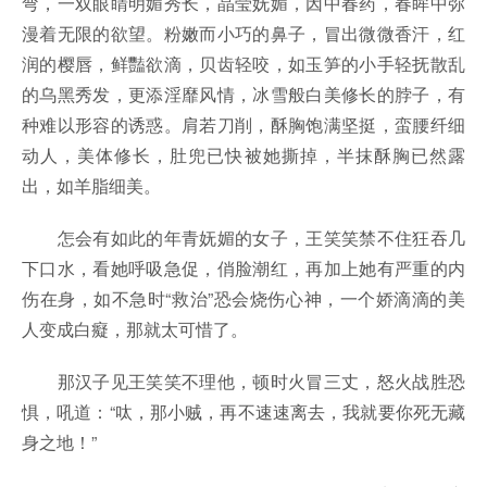
弯，一双眼睛明媚秀长，晶莹妩媚，因中春药，春眸中弥
漫着无限的欲望。粉嫩而小巧的鼻子，冒出微微香汗，红
润的樱唇，鲜豔欲滴，贝齿轻咬，如玉笋的小手轻抚散乱
的乌黑秀发，更添淫靡风情，冰雪般白美修长的脖子，有
种难以形容的诱惑。肩若刀削，酥胸饱满坚挺，蛮腰纤细
动人，美体修长，肚兜已快被她撕掉，半抹酥胸已然露
出，如羊脂细美。
怎会有如此的年青妩媚的女子，王笑笑禁不住狂吞几
下口水，看她呼吸急促，俏脸潮红，再加上她有严重的内
伤在身，如不急时“救治”恐会烧伤心神，一个娇滴滴的美
人变成白癡，那就太可惜了。
那汉子见王笑笑不理他，顿时火冒三丈，怒火战胜恐
惧，吼道：“呔，那小贼，再不速速离去，我就要你死无藏
身之地！”