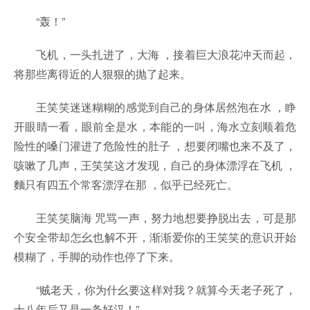
“轰！”
飞机，一头扎进了，大海 ，接着巨大浪花冲天而起，
将那些离得近的人狠狠的抛了起来。
王笑笑迷迷糊糊的感觉到自己的身体居然泡在水 ，睁
开眼睛一看，眼前全是水，本能的一叫，海水立刻顺着危
险性的嗓门灌进了危险性的肚子 ，想要闭嘴也来不及了，
咳嗽了几声，王笑笑这才发现，自己的身体漂浮在飞机 ，
麵只有四五个常客漂浮在那 ，似乎已经死亡。
王笑笑脑海 咒骂一声，努力地想要挣脱出去，可是那
个安全带却怎幺也解不开，渐渐爱你的王笑笑的意识开始
模糊了，手脚的动作也停了下来。
“贼老天，你为什幺要这样对我？就算今天老子死了，
十八年后又是一条好汉！”