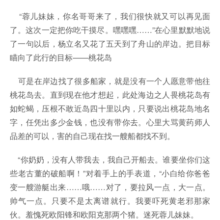
“蓉儿妹妹，你名哥哥来了，我们很快就又可以再见面
了。这次一定把你吃干摸尽。嘿嘿嘿……”在心里默默地说
了一句以后，杨立名又花了五天到了舟山的岸边。把目标
瞄向了此行的目标——桃花岛
可是在岸边找了很多船家，就是没有一个人愿意带他往
桃花岛去。直到现在他才想起，此处海边之人畏桃花岛有
如蛇蝎，压根不敢近岛四十里以内，只要说出桃花岛地名
字，任凭出多少金钱，也没有带你去。心里大骂黄药师人
品差的可以，害的自己现在找一艘船都找不到。
“你奶奶，没有人带我去，我自己开船去。谁要坐你们这
些老古董的破船啊！”对着手上的手表道，“小白给你爸爸
变一艘游艇出来……哦……对了，要拉风一点，大一点。
帅气一点。只要不是太离谱就行。我要吓死黄老邪那家
伙。羞愧死欧阳锋和欧阳克那两个猪。迷死蓉儿妹妹。