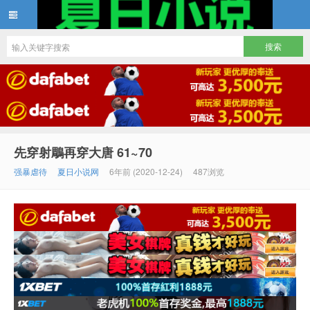
夏日小说
先穿射鵰再穿大唐 61~70
强暴虐待
夏日小说网
6年前 (2020-12-24)
487浏览