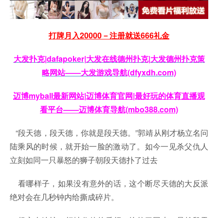
打牌月入20000－注册就送666礼金
大发扑克|dafapoker|大发在线德州扑克|大发德州扑克策
略网站——大发游戏导航(dfyxdh.com)
迈博myball最新网站|迈博体育官网|最好玩的体育直播观
看平台——迈博体育导航(mbo388.com)
“段天德，段天德，你就是段天德。”郭靖从刚才杨立名问
陆乘风的时候，就开始一脸的激动了。如今一见杀父仇人
立刻如同一只暴怒的狮子朝段天德扑了过去
看哪样子，如果没有意外的话，这个断尽天德的大反派
绝对会在几秒钟内给撕成碎片。