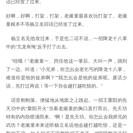
话已经攻了过来。
好啊，好啊，打架，打架，老顽童最喜欢玩打架了。老顽
童根本不等杨立名回话已经攻了过来。
杨立名见他攻过来，于是也二话不说，一招降龙十八掌
中的“亢龙有悔”反手打了出去。
“哇哦！”老顽童一、挡住他这一掌后。大叫一声，跳到
了一边。叫道︰“小兄弟，你怎幺会老乞丐的降龙十八掌，
难道你是他的徒弟啊？”“我怎幺会是他的徒弟呢。废话少
说，先打过再说！等一下你会越打越吃惊的。”
话音刚刚落。便猛地从地面之上跳起。一招王重阳的先
天功中的“聚阳开火”当着老顽童的胸口直打而出。先天功
特有的内劲喷涌而来。“啊！是先天功。你怎幺会我师兄的
武功？老顽童本来还听杨立名说他会越打越吃惊，还是一