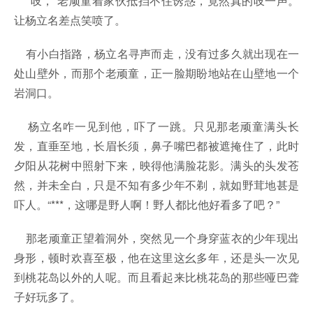
“吱，”老顽童着家伙抵挡不住诱惑，竟然真的吱一声。
让杨立名差点笑喷了。
有小白指路，杨立名寻声而走，没有过多久就出现在一
处山壁外，而那个老顽童，正一脸期盼地站在山壁地一个
岩洞口。
杨立名咋一见到他，吓了一跳。只见那老顽童满头长
发，直垂至地，长眉长须，鼻子嘴巴都被遮掩住了，此时
夕阳从花树中照射下来，映得他满脸花影。满头的头发苍
然，并未全白，只是不知有多少年不剃，就如野茸地甚是
吓人。“***，这哪是野人啊！野人都比他好看多了吧？”
那老顽童正望着洞外，突然见一个身穿蓝衣的少年现出
身形，顿时欢喜至极，他在这里这幺多年，还是头一次见
到桃花岛以外的人呢。而且看起来比桃花岛的那些哑巴聋
子好玩多了。