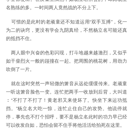
名熟练的多。一时间两人竟然战的不分上下。
可惜的是此时的老顽童还不知道运用“双手互搏”，化一
为二的诀窍，更没有学会九阴真经，不然杨立名可能还真
的抵挡不住。
两人眼中兴奋的色彩闪现，打斗地越来越激烈，又似乎
如干柴烈火一般的踫撞在一起。把周围的桃花树，用劲力
吹倒了一片。
就在这时突然一声轻微的箫音从远处缓缓传来。老顽童
一听这箫音脸色一变。连忙把两手一收放到后背，大叫道
︰“不打了不打了！黄老邪又来使坏了。快坐下来运功抵
挡。”杨立名大吃一惊，连忙止住自己的攻势。他说停就
停，事先也不打个招呼，要不是杨立名此时的功力早已经
可以收发自如，恐怕会留不住手将他活活给拍死在这里。