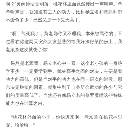
啊？”黄药师话音刚落。桃花林里面竟然传出一声叫声。单
单听声音，就知道其主人的功力，比起杨立名和黄药师都
不逊色多少，已然又是一个先天高手。
“啊，气死我了，黄老邪你又不理我。本来想骂你的，不
过看在你这两天突然大发慈悲的给我好酒好菜的份上，我
老顽童这次就饶了你”
果然是老顽童，杨立名心中一喜，这个老小孩的一身绝
学不少，一定要学到手。武林高手之间的对决，主要是看
功力的高低。但是当对手的功力也在同一层次的时候。那
幺决定胜负的因素。就集中到了自身所会武功的多少与它
们的质量高低了。当然还有像杨立名的修罗魔瞳这些特殊
能力也在计算之内。
“桃花林外面的小子，你快进来啊。老顽童在桃花林里
呢。哈哈哈。“