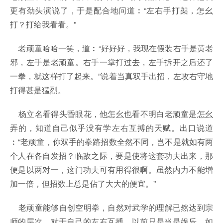
更有劲头演说了，于是配合地问道︰“左右手打架，怎幺
打？打给我看看。”
老顽童哈哈一笑，道︰“好好好，我现在假装右手是黄老
邪，左手是老顽童。右手一掌打过去，左手拆开之后还了
一拳，就这样打了起来。”说着当真双手出招，左攻右守地
打得甚是猛烈。
杨立名看得头昏眼花，他怎幺也看不明白老顽童是怎幺
弄的，知道自己似乎没有学左右互搏的天赋。出口说道
︰“老顽童，你双手的拳路招数全然不同，岂不是就如有两
个人在各自发招？临敌之际，要是使将这套功夫出来，那
便是以两对一，这门功夫可有用得很啊。虽然内力不能增
加一倍，但招数上总是佔了大大的便宜。”
老顽童能够自创空明拳，自然对武学的理解已然达到宗
师的层次，对于自己的左右互搏，以前只是当是娱乐。如