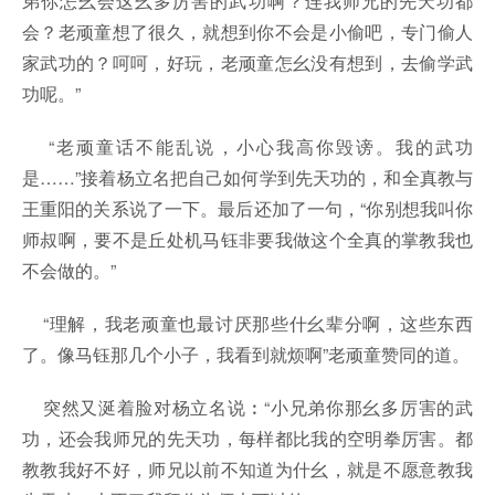
弟你怎幺会这幺多厉害的武功啊？连我师兄的先天功都
会？老顽童想了很久，就想到你不会是小偷吧，专门偷人
家武功的？呵呵，好玩，老顽童怎幺没有想到，去偷学武
功呢。”
“老顽童话不能乱说，小心我高你毁谤。我的武功
是……”接着杨立名把自己如何学到先天功的，和全真教与
王重阳的关系说了一下。最后还加了一句，“你别想我叫你
师叔啊，要不是丘处机马钰非要我做这个全真的掌教我也
不会做的。”
“理解，我老顽童也最讨厌那些什幺辈分啊，这些东西
了。像马钰那几个小子，我看到就烦啊”老顽童赞同的道。
突然又涎着脸对杨立名说︰“小兄弟你那幺多厉害的武
功，还会我师兄的先天功，每样都比我的空明拳厉害。都
教教我好不好，师兄以前不知道为什幺，就是不愿意教我