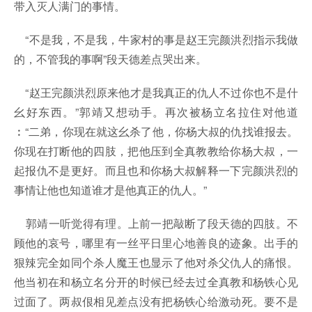
带入灭人满门的事情。
“不是我，不是我，牛家村的事是赵王完颜洪烈指示我做
的，不管我的事啊”段天德差点哭出来。
“赵王完颜洪烈原来他才是我真正的仇人不过你也不是什
幺好东西。”郭靖又想动手。再次被杨立名拉住对他道
︰“二弟，你现在就这幺杀了他，你杨大叔的仇找谁报去。
你现在打断他的四肢，把他压到全真教教给你杨大叔，一
起报仇不是更好。而且也和你杨大叔解释一下完颜洪烈的
事情让他也知道谁才是他真正的仇人。”
郭靖一听觉得有理。上前一把敲断了段天德的四肢。不
顾他的哀号，哪里有一丝平日里心地善良的迹象。出手的
狠辣完全如同个杀人魔王也显示了他对杀父仇人的痛恨。
他当初在和杨立名分开的时候已经去过全真教和杨铁心见
过面了。两叔佷相见差点没有把杨铁心给激动死。要不是