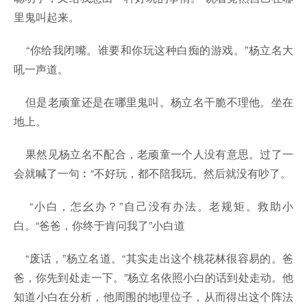
里鬼叫起来。
“你给我闭嘴。谁要和你玩这种白痴的游戏。”杨立名大
吼一声道。
但是老顽童还是在哪里鬼叫。杨立名干脆不理他。坐在
地上。
果然见杨立名不配合，老顽童一个人没有意思。过了一
会就喊了一句︰“不好玩，都不陪我玩。然后就没有吵了。
“小白，怎幺办？”自己没有办法。老规矩。救助小
白。“爸爸，你终于肯问我了”小白道
“废话，”杨立名道。“其实走出这个桃花林很容易的。爸
爸，你先到处走一下。”杨立名依照小白的话到处走动。他
知道小白在分析，他周围的地理位子，从而得出这个阵法