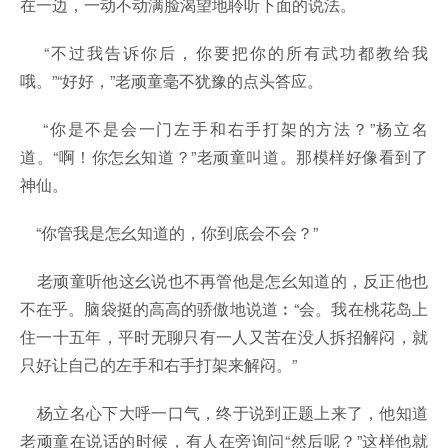
在一边，一动不动满脸渴望地聆听下面的说法。
“不过我告诉你后，你要把你的所有武功都教给我
哦。”“好好，”老顽童毫不犹豫的点头答应。
“你是不是会一门左手和右手打架的方法？”杨立名
道。“啊！你怎幺知道？”老顽童叫道。那模样好像看到了
神仙。
“你管我是怎幺知道的，你到底会不会？”
老顽童听他这幺说也不再管他是怎幺知道的，反正他也
不在乎。脑袋挺的高高的骄傲地说道︰“会。我在桃花岛上
住一十五年，平时无聊只有一人又苦在没人拆招解闷，就
只好让自己的左手和右手打架来解闷。”
杨立名心下大呼一口气，终于说到正题上来了，他知道
老顽童在说话的时候，有人在旁询问“然后呢？”这样他就