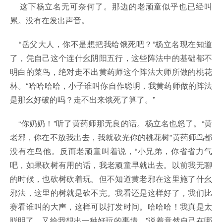
这下杨立名无可奈何了。那边的老顽童似乎也已经叫
累。没有在发出声音。
“岳父大人，你不是想把我给饿死吧？”杨立名现在知道
了，凭自己这个连什幺阴阳五行，这些阵法中的基础都不
明白的菜鸟，绝对走不出黄药师这个阵法大师所做的桃花
林。“哈哈哈哈，小子谁叫你自作聪明，我黄药师做的阵法
是那幺好破的吗？走不出来饿死了算了。”
“你奶奶！”听了黄药师那无良的话。杨立名也怒了。“黄
老邪，你在不放我出去，我就砍光你的桃花树”黄药师鸟都
没有在鸟他。反而老顽童叫着说，“小兄弟，你省省力气
吧，如果砍树有用的话，我老顽童早就出去。以前我无聊
的时候，也砍树砍着玩。但不知道黄老邪在这里施了什幺
邪法，这里的树就是砍不完。我看还是这样好了，我们比
赛看谁叫的大声，这样可以打发时间。哈哈哈！我真是太
聪明了，又给我想出一种好玩的事情。”说着竟然自己在哪