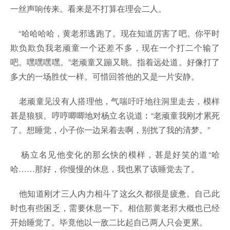
一丝声响传来。看来是不打算在理会二人。
“哈哈哈哈，黄老邪逃跑了。现在知道厉害了吧。你平时
欺负欺负我老顽童一个还差不多，现在一个打二个输了
吧。嘿嘿嘿嘿。”老顽童又蹦又眺。指着远处道。好像打了
多大的一场胜仗一样。可惜回答他的又是一片安静。
老顽童见没有人搭理他，气喘吁吁地往洞里走去，模样
甚是狼狈。哼哼唧唧地对杨立名说道︰“老顽童我刚才累死
了。想睡觉，小子你一边呆着去啊，别扰了我的清梦。”
杨立名见他变化的那幺快的模样，甚是好笑的道“哈
哈……那好，你慢慢的休息，我也累了该睡觉去了。
他知道刚才三人内力相斗了这幺久都很是疲惫。自己此
时也有些困乏，需要休息一下。相信那黄老邪大概也已经
开始睡觉了。毕竟他以一敌二比起自己两人只会更累。