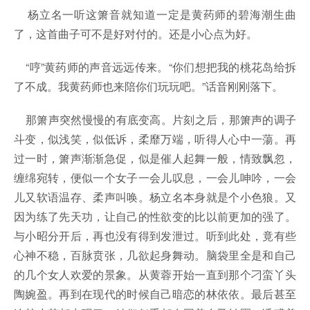
杨立名一听这箫音就知道一定是黄药师的碧海潮生曲
了，这首曲子可不是好对付的。还是小心点为好。
“哼”黄药师的声音远远传来。“你们想把我的桃花岛给拆
了不成。我黄药师也来陪你们玩玩吧。”话音刚刚落下。
那箫声突然慢慢的有底变高。片刻之后，那箫声的调子
斗变，似浅笑，似低诉，柔靡万端，听得人心中一蕩。再
过一时，箫声渐渐急促，似是催人起舞一般，情致飘忽，
缠绵宛转，便似一个女子一会儿叹息，一会儿呻吟，一会
儿又软语温存、柔声叫唤。杨立名本身就是个小色狼。又
因为练了先天功，让自己的性欲变的比以前更加的强了。
与小昭分开后，再也没有得到发泄过。听到此处，竟有些
心神不稳，百脉贲张，几欲起身舞动。脑袋里全是和自己
的几个女人欢爱的景象。从黄蓉开始一直到那个刁蛮丫头
陶婉盈。再到在现代的时候自己暗恋的林依依。最后甚至