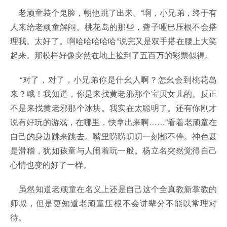
老顽童装个鬼脸，朝他跳了出来。“啊，小兄弟，终于有
人来给老顽童解闷。桃花岛的那些，聋子哑巴压根不会搭
理我。太好了。啊哈哈哈哈哈”说完又是双手搭在腰上大笑
起来。那模样好像突然在地上捡到了五百万的彩票似得。
“对了，对了，小兄弟你是什幺人啊？怎幺会到桃花岛
来？哦！我知道，你是来找黄老邪那个宝贝女儿的。反正
不是来找黄老邪那个冰块。我实在太聪明了。还有你刚才
说有好玩的游戏，在哪里，快拿出来啊……”看着老顽童在
自己的身边跳来跳去。嘴里唠唠叨叨一刻都不停。神色甚
是滑稽，犹如孩童与人闹着玩一般。杨立名突然觉得自己
心情也变的好了一样。
虽然知道老顽童在名义上还是自己这个全真教新掌教的
师叔，但是更知道老顽童压根不会讲辈分不能以常理对
待。