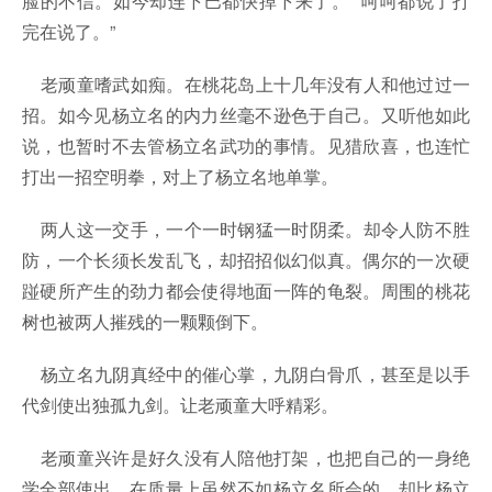
脸的不信。如今却连下巴都快掉下来了。”“呵呵都说了打
完在说了。”
老顽童嗜武如痴。在桃花岛上十几年没有人和他过过一
招。如今见杨立名的内力丝毫不逊色于自己。又听他如此
说，也暂时不去管杨立名武功的事情。见猎欣喜，也连忙
打出一招空明拳，对上了杨立名地单掌。
两人这一交手，一个一时钢猛一时阴柔。却令人防不胜
防，一个长须长发乱飞，却招招似幻似真。偶尔的一次硬
踫硬所产生的劲力都会使得地面一阵的龟裂。周围的桃花
树也被两人摧残的一颗颗倒下。
杨立名九阴真经中的催心掌，九阴白骨爪，甚至是以手
代剑使出独孤九剑。让老顽童大呼精彩。
老顽童兴许是好久没有人陪他打架，也把自己的一身绝
学全部使出。在质量上虽然不如杨立名所会的，却比杨立