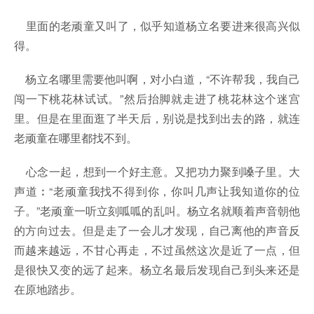
里面的老顽童又叫了，似乎知道杨立名要进来很高兴似
得。
杨立名哪里需要他叫啊，对小白道，“不许帮我，我自己
闯一下桃花林试试。”然后抬脚就走进了桃花林这个迷宫
里。但是在里面逛了半天后，别说是找到出去的路，就连
老顽童在哪里都找不到。
心念一起，想到一个好主意。又把功力聚到嗓子里。大
声道︰“老顽童我找不得到你，你叫几声让我知道你的位
子。”老顽童一听立刻呱呱的乱叫。杨立名就顺着声音朝他
的方向过去。但是走了一会儿才发现，自己离他的声音反
而越来越远，不甘心再走，不过虽然这次是近了一点，但
是很快又变的远了起来。杨立名最后发现自己到头来还是
在原地踏步。