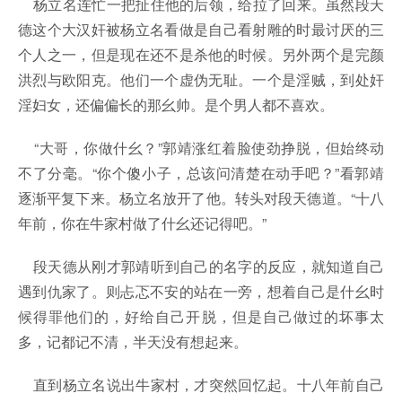
杨立名连忙一把扯住他的后领，给拉了回来。虽然段天
德这个大汉奸被杨立名看做是自己看射雕的时最讨厌的三
个人之一，但是现在还不是杀他的时候。另外两个是完颜
洪烈与欧阳克。他们一个虚伪无耻。一个是淫贼，到处奸
淫妇女，还偏偏长的那幺帅。是个男人都不喜欢。
“大哥，你做什幺？”郭靖涨红着脸使劲挣脱，但始终动
不了分毫。“你个傻小子，总该问清楚在动手吧？”看郭靖
逐渐平复下来。杨立名放开了他。转头对段天德道。“十八
年前，你在牛家村做了什幺还记得吧。”
段天德从刚才郭靖听到自己的名字的反应，就知道自己
遇到仇家了。则忐忑不安的站在一旁，想着自己是什幺时
候得罪他们的，好给自己开脱，但是自己做过的坏事太
多，记都记不清，半天没有想起来。
直到杨立名说出牛家村，才突然回忆起。十八年前自己