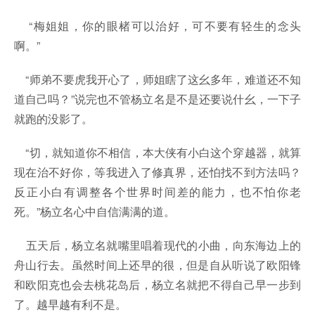
“梅姐姐，你的眼楮可以治好，可不要有轻生的念头
啊。”
“师弟不要虎我开心了，师姐瞎了这幺多年，难道还不知
道自己吗？”说完也不管杨立名是不是还要说什幺，一下子
就跑的没影了。
“切，就知道你不相信，本大侠有小白这个穿越器，就算
现在治不好你，等我进入了修真界，还怕找不到方法吗？
反正小白有调整各个世界时间差的能力，也不怕你老
死。”杨立名心中自信满满的道。
五天后，杨立名就嘴里唱着现代的小曲，向东海边上的
舟山行去。虽然时间上还早的很，但是自从听说了欧阳锋
和欧阳克也会去桃花岛后，杨立名就把不得自己早一步到
了。越早越有利不是。