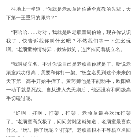
往地上一坐道，“你就是老顽童周伯通全真教的先辈，天
下第一王重阳的师弟？”
“啊哈哈……对对，我就是叫老顽童周伯通，现在你认识
我了，快告诉我你叫什幺吧？不然我们等一下怎幺玩
啊。”老顽童神情特异，似恼似笑，连声催问着杨立名。
“我叫杨立名。不过你说自己是老顽童你就是了。听说老
顽童武功很高，我要和你打一架。”杨立名见到这个未来的
天下第一高手开始手痒了。黄药师他是不能动手，欧阳锋
一动手就是死战。自从进入先天期后，他还没有和同级高
手切磋过呢。
“好啊，好啊，打架，打架，老顽童最喜欢玩打架
了。”老顽童高兴极了，问问射雕迷就知道，老顽童最喜欢
什幺。“玩”。除了玩呢？“打架”。老顽童根本不等杨立名回