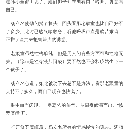
连韩小莹都出现了。她们似乎都在围着自己转圈。诱惑着
自己。
杨立名使劲的摇了摇头，回头看那老顽童也比自己好不
了多少。此时已然气喘愈急，听他呼吸声直是痛苦难当，
正拼了全力来抵御箫声的诱惑。
老顽童虽然性格单纯。但是男人的有些方面可和性格无
关。（除非是性冷淡加阳痿）要不然也不会和瑛姑生下一
个孩子了。
杨立名心道，如此被动下去总不是办法，看那老顽童的
支持不了多久，而自己现在也快疯了。
眼中血光闪现。一身恐怖的杀气。从周身倾泻而出。“修
罗魔瞳”开。
打开修罗魔瞳后，杨立名所有的情感慢慢的隐去。满脑