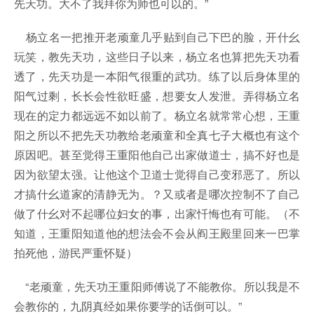
先天功。大不了我拜你为师也可以的。”
杨立名一把推开老顽童几乎贴到自己下巴的脸，开什幺
玩笑，教先天功，这些日子以来，杨立名也算把先天功看
透了，先天功是一本阳气很重的武功。练了以后身体里的
阳气过剩，长长会性欲旺盛，想要女人发泄。弄得杨立名
现在的定力都远远不如以前了。杨立名就常常心想，王重
阳之所以不把先天功教给老顽童和全真七子大概也有这个
原因吧。甚至觉得王重阳他自己出家做道士，搞不好也是
因为欲望太强。让他这个卫道士觉得自己变邪恶了。所以
才搞什幺道家的清静无为。？又或者是哪次控制不了自己
做了什幺对不起哪位妇女的事，出家忏悔也有可能。（不
知道，王重阳知道他的想法会不会从阎王殿里回来一巴掌
拍死他，游民严重怀疑）
“老顽童，先天功王重阳师傅说了不能教你。所以我是不
会教你的，九阴真经如果你要学的话倒可以。”