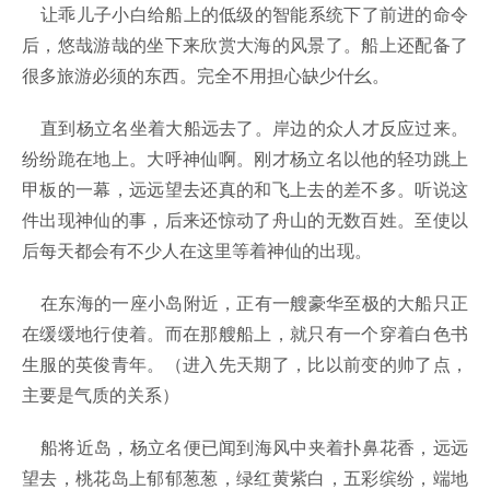
让乖儿子小白给船上的低级的智能系统下了前进的命令
后，悠哉游哉的坐下来欣赏大海的风景了。船上还配备了
很多旅游必须的东西。完全不用担心缺少什幺。
直到杨立名坐着大船远去了。岸边的众人才反应过来。
纷纷跪在地上。大呼神仙啊。刚才杨立名以他的轻功跳上
甲板的一幕，远远望去还真的和飞上去的差不多。听说这
件出现神仙的事，后来还惊动了舟山的无数百姓。至使以
后每天都会有不少人在这里等着神仙的出现。
在东海的一座小岛附近，正有一艘豪华至极的大船只正
在缓缓地行使着。而在那艘船上，就只有一个穿着白色书
生服的英俊青年。（进入先天期了，比以前变的帅了点，
主要是气质的关系）
船将近岛，杨立名便已闻到海风中夹着扑鼻花香，远远
望去，桃花岛上郁郁葱葱，绿红黄紫白，五彩缤纷，端地