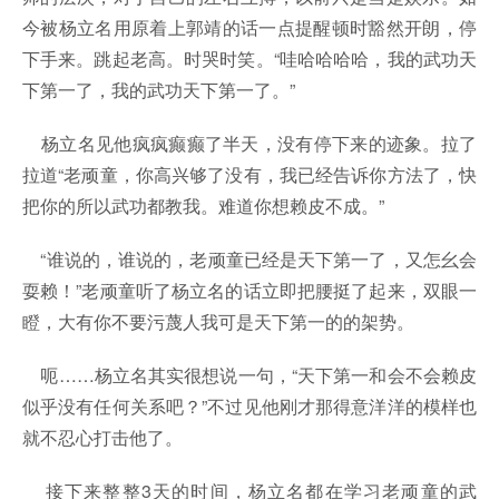
今被杨立名用原着上郭靖的话一点提醒顿时豁然开朗，停
下手来。跳起老高。时哭时笑。“哇哈哈哈哈，我的武功天
下第一了，我的武功天下第一了。”
杨立名见他疯疯癫癫了半天，没有停下来的迹象。拉了
拉道“老顽童，你高兴够了没有，我已经告诉你方法了，快
把你的所以武功都教我。难道你想赖皮不成。”
“谁说的，谁说的，老顽童已经是天下第一了，又怎幺会
耍赖！”老顽童听了杨立名的话立即把腰挺了起来，双眼一
瞪，大有你不要污蔑人我可是天下第一的的架势。
呃……杨立名其实很想说一句，“天下第一和会不会赖皮
似乎没有任何关系吧？”不过见他刚才那得意洋洋的模样也
就不忍心打击他了。
接下来整整3天的时间，杨立名都在学习老顽童的武