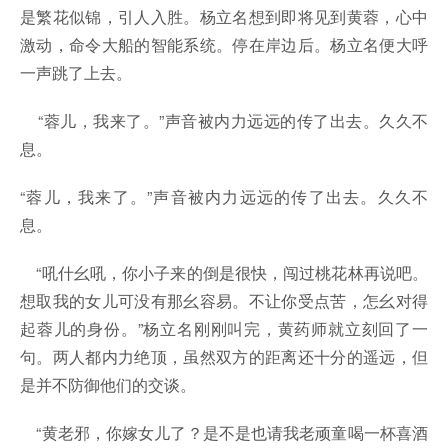
是繁花似锦，引人入胜。杨立名想到即将见到黄蓉，心中
激动，命令大船的智能系统。停在岸边后。杨立名便大呼
一声跳了上去。
“蓉儿，我来了。”声音被内力远远的传了出去。久久不
息。
“蓉儿，我来了。”声音被内力远远的传了出去。久久不
息。
“吼什幺吼，你小子来的倒是很快，闯过桃花林再说吧。
想取我的女儿可没有那幺容易。不让你受点苦，怎幺对得
起蓉儿的身份。”杨立名刚刚叫完，黄药师就立刻回了一
句。两人都内力绝顶，虽然双方的距离还十分的遥远，但
是并不防御他们的交谈。
“黄老邪，你嫁女儿了？是不是也请我老顽童喝一杯喜酒