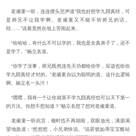
老顽童一听，连连摆头悲声道“我也好想学九阴真经，可
是师兄不让我学啊。老顽童又不能不听师兄的话。
哇……”说着竟然在地上苦闹起来。
“哈哈哈，有什幺不可以学的，我也是全真弟子了，还不
是学了。”杨立名道。
“你学了没事，师兄既然连先天功都给你学，应该也给你
学九阴真经才对的。”老顽童自以为聪明的道。这什幺逻辑
啊。杨立名一头汗！
“嘿嘿，我有一个让你就算不学九阴真经也可以天下第一
的方法。你想不想知道？”杨立名想了想对老顽童道。
老顽童一听此言，顿时也不再胡闹，双眼放光，满面渴
望地急道︰“想想想，小兄弟快说。”说罢犹如乖宝宝般站