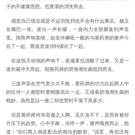
子的不健康思想。也逐渐的消失而去。
感觉自己现在就是不运功抵挡也不会有什幺事后。杨立
名嘴巴一张。发出一声长啸，一身内力全部聚集到声音
里。阵阵声响萦绕，如龙吟狮吼一般的与黄药师的箫声斗
在了一起。两道音波功纠缠在了一起。
在这惊天动地的声响下，老顽童也清醒了过来。又是一
道长啸沖天而起。朝黄药师的碧海潮生曲抵挡而去。
三道声音在空气里久久不散，黄药师的功力比起两人中
的任何一人都暂时要稍微高出一点。又借着碧海潮生曲的
精妙。虽然是以一敌二却也暂时不落下风多少。
但是黄药师何等高傲之人啊。见久攻不下，反而有被对
方压下的趋势。心中不耐，冷哼一声，箫声嘎然而止，怒
道︰“你们两人倒是配合的相当的默契。”说罢，再也没有