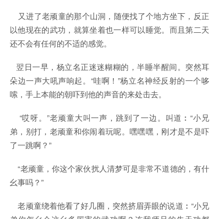
又进了老顽童的那个山洞，随便找了个地方坐下，反正
以他现在的武功，就算坐着也一样可以睡觉。而且第二天
还不会有任何的不适的感觉。
翌日一早，杨立名正迷迷糊糊的，半睡半醒间。突然耳
朵边一声大吼声响起。“哇啊！”杨立名神经反射的一个哆
嗦，手上本能的朝吓到他的声音的来处击去。
“哎呀。”老顽童大叫一声，跳到了一边。叫道︰“小兄
弟，别打，老顽童和你闹着玩呢。嘿嘿嘿，刚才是不是吓
了一跳啊？”
“老顽童，你这个家伙扰人清梦可是非常不道德的，有什
幺事吗？”
老顽童绕着他看了好几圈，突然挤眉弄眼的说道︰“小兄