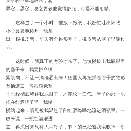
我不轻不重地吸它，套
弄它，舔它，总之要教他觉得舒服，可是不能射精。
这样过了一个小时，他放下报纸，我赶忙吐出阳物，
小心翼翼地爬开。他拿
出一根橡皮管，前边有个锥形塞子，橡皮管从塞子里穿过
去。
这时候，我真正的考验才来了。他慢慢拔出我屁眼里
的塞子来，我要拼命绷
紧肌肉，不让一滴酒洒出来！德国人再把插着管子的锥形
塞插进去，等我感觉塞
子已经彻底堵住我屁眼了，才能松一口气。管子的那一头
插在红酒瓶子里，我慢
慢站起来，听见被我温热了的红酒哗哗地流进酒瓶里。一
般来说，一瓶红酒灌进
去，再流出来只有大半瓶了，剩下的已经被我吸收掉！所