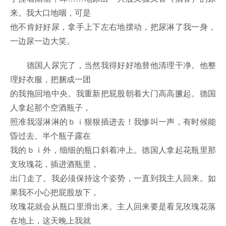
来。我大口地咽，可是
他不肯好好尿，拿手上下左右地摆动，把尿淋了我一身，
一边尿一边大笑。
德国人尿完了，当然我得好好地替他清理干净。他整
理好衣服，把捆成一团
的我拖回地中央。我重新把屁股朝着大门高高撅起。德国
人拿起那个空酒瓶子，
照准我湿淋淋的ｂｉ狠狠插进去！我惨叫一声，有时候能
昏过去。半个瓶子露在
我的ｂｉ外，细细的瓶口斜着冲上。德国人拿起花瓶里那
支玫瑰花，插进酒瓶里，
出门走了。我必须保持这个姿势，一直到我主人回来。如
果我不小心把屁股放下，
玫瑰花就会从瓶口里滑出来。主人回来要是看见玫瑰花落
在地上，这天晚上我就