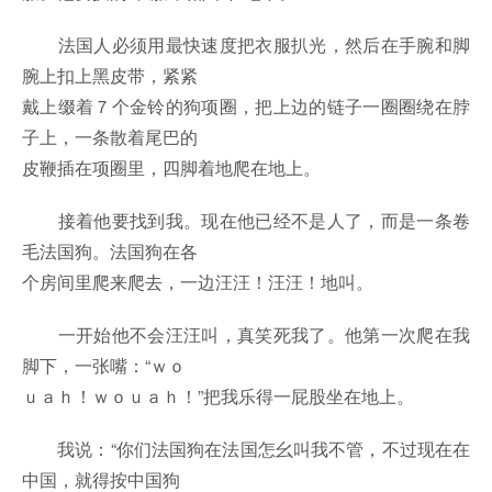
法国人必须用最快速度把衣服扒光，然后在手腕和脚
腕上扣上黑皮带，紧紧
戴上缀着７个金铃的狗项圈，把上边的链子一圈圈绕在脖
子上，一条散着尾巴的
皮鞭插在项圈里，四脚着地爬在地上。
接着他要找到我。现在他已经不是人了，而是一条卷
毛法国狗。法国狗在各
个房间里爬来爬去，一边汪汪！汪汪！地叫。
一开始他不会汪汪叫，真笑死我了。他第一次爬在我
脚下，一张嘴：“ｗｏ
ｕａｈ！ｗｏｕａｈ！”把我乐得一屁股坐在地上。
我说：“你们法国狗在法国怎幺叫我不管，不过现在在
中国，就得按中国狗