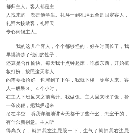
都归主人。客人都是主
人找来的，都是他学生。礼拜一到礼拜五全是固定客人，
礼拜六接散客，礼拜天
专心伺候主人。
我的这几个客人，个个都够怪的，好在时间长了，我
早摸清楚了他们的性子，
还算是合作愉快。每天我十点钟起床，吃点东西，开始梳
妆打扮，按照这天客人
的需要收拾好，也就到了下午，我就下楼，等客人来。客
人一般呆３、４个小时，
在主人下班回来之前离开。我做饭。主人回来吃了饭，拎
一条皮鞭，把我捆起来
吊在半空，听我详细地讲今天都干了些什幺，怎幺干的，
有什幺新创意。主人听
得高兴了，就抽我左边屁股一下，生气了就抽我右边屁