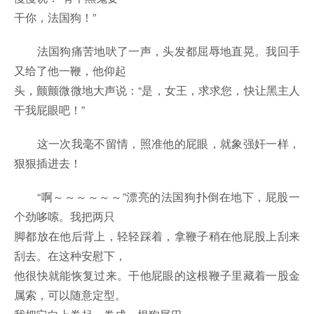
干你，法国狗！”
法国狗痛苦地吠了一声，头发都屈辱地直晃。我回手
又给了他一鞭，他仰起
头，颤颤微微地大声说：“是，女王，求求您，快让黑主人
干我屁眼吧！”
这一次我毫不留情，照准他的屁眼，就象强奸一样，
狠狠插进去！
“啊～～～～～～”漂亮的法国狗扑倒在地下，屁股一
个劲哆嗦。我把两只
脚都放在他后背上，轻轻踩着，拿鞭子稍在他屁股上刮来
刮去。在这种安慰下，
他很快就能恢复过来。干他屁眼的这根鞭子里藏着一股金
属索，可以随意定型。