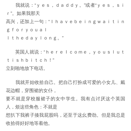
我就说：“ｙｅｓ，ｄａｄｄｙ。”或者“ｙｅｓ，ｓｉ
ｒ”。如果我那天
高兴，还加上一句：“Ｉｈａｖｅｂｅｉｎｇｗａｉｔｉｎ
ｇｆｏｒｙｏｕａｌ
ｌｔｈｅｄａｙｌｏｎｇ。”
英国人就说：“ｈｅｒｅＩｃｏｍｅ，ｙｏｕｓｌｕｔ
ｔｉｓｈｂｉｔｃｈ！”
立刻啪地放下电话。
我就开始收拾自己。把自己打扮成可爱的小女儿、戴
花边帽，穿围裙的女仆，
要不就是穿校服裙子的女中学生。我有点讨厌这个英国
人，烦这些角色：不就是
想扒下我裤子揍我屁股吗，还至于这幺费劲。但是我总是
收拾得好好地等着他。