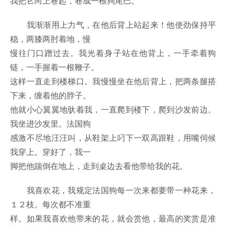
我把它向上卷起，卷成一根狗尾巴。
我渐渐用上力气，在他后背上站起来！他使劲保持平
稳，两膝两肘着地，慢
慢往门口蹭过去。我光着身子站在他背上，一手牵着狗
链，一手握着一根鞭子。
这样一直走到楼梯口。我慢慢坐在他后背上，把两条腿搭
下来，缠着他的脖子。
他就小心翼翼地驮着我，一直爬到楼下，爬到沙发前边。
我坐进沙发里。法国狗
感激不尽地汪汪叫，从鞋架上叼下一双高跟鞋，用嘴伺候
我穿上。穿好了，我一
脚把他踹倒在地上，走到桌边去看他带给我的花。
我喜欢花，我规定法国狗每一次来都要带一种花来，
１２枝。每次都不准重
样。如果我喜欢他带来的花，就会赏他，最高的奖赏是准