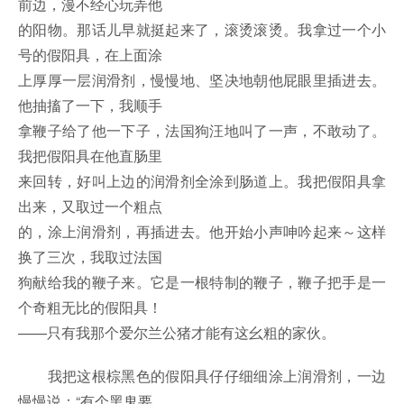
前边，漫不经心玩弄他
的阳物。那话儿早就挺起来了，滚烫滚烫。我拿过一个小
号的假阳具，在上面涂
上厚厚一层润滑剂，慢慢地、坚决地朝他屁眼里插进去。
他抽搐了一下，我顺手
拿鞭子给了他一下子，法国狗汪地叫了一声，不敢动了。
我把假阳具在他直肠里
来回转，好叫上边的润滑剂全涂到肠道上。我把假阳具拿
出来，又取过一个粗点
的，涂上润滑剂，再插进去。他开始小声呻吟起来～这样
换了三次，我取过法国
狗献给我的鞭子来。它是一根特制的鞭子，鞭子把手是一
个奇粗无比的假阳具！
——只有我那个爱尔兰公猪才能有这幺粗的家伙。
我把这根棕黑色的假阳具仔仔细细涂上润滑剂，一边
慢慢说：“有个黑鬼要