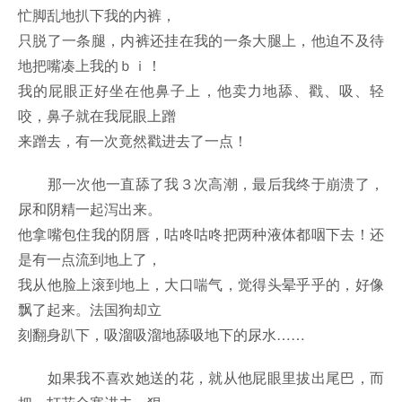
忙脚乱地扒下我的内裤，
只脱了一条腿，内裤还挂在我的一条大腿上，他迫不及待
地把嘴凑上我的ｂｉ！
我的屁眼正好坐在他鼻子上，他卖力地舔、戳、吸、轻
咬，鼻子就在我屁眼上蹭
来蹭去，有一次竟然戳进去了一点！
那一次他一直舔了我３次高潮，最后我终于崩溃了，
尿和阴精一起泻出来。
他拿嘴包住我的阴唇，咕咚咕咚把两种液体都咽下去！还
是有一点流到地上了，
我从他脸上滚到地上，大口喘气，觉得头晕乎乎的，好像
飘了起来。法国狗却立
刻翻身趴下，吸溜吸溜地舔吸地下的尿水……
如果我不喜欢她送的花，就从他屁眼里拔出尾巴，而