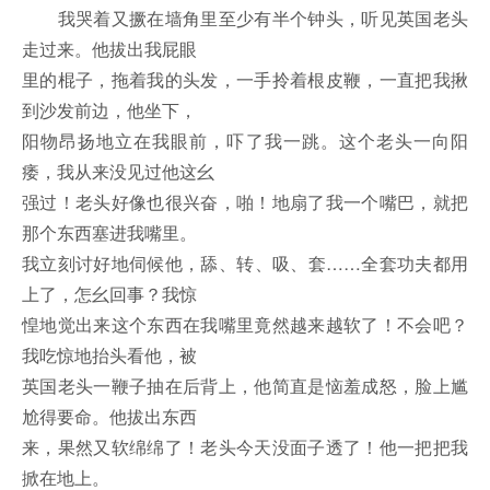
我哭着又撅在墙角里至少有半个钟头，听见英国老头
走过来。他拔出我屁眼
里的棍子，拖着我的头发，一手拎着根皮鞭，一直把我揪
到沙发前边，他坐下，
阳物昂扬地立在我眼前，吓了我一跳。这个老头一向阳
痿，我从来没见过他这幺
强过！老头好像也很兴奋，啪！地扇了我一个嘴巴，就把
那个东西塞进我嘴里。
我立刻讨好地伺候他，舔、转、吸、套……全套功夫都用
上了，怎幺回事？我惊
惶地觉出来这个东西在我嘴里竟然越来越软了！不会吧？
我吃惊地抬头看他，被
英国老头一鞭子抽在后背上，他简直是恼羞成怒，脸上尴
尬得要命。他拔出东西
来，果然又软绵绵了！老头今天没面子透了！他一把把我
掀在地上。