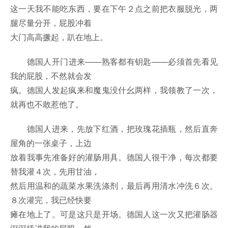
这一天我不能吃东西，要在下午２点之前把衣服脱光，两
腿尽量分开，屁股冲着
大门高高撅起，趴在地上。
德国人开门进来——熟客都有钥匙——必须首先看见
我的屁股，不然就会发
疯。德国人发起疯来和魔鬼没什幺两样，我领教了一次，
就再也不敢惹他了。
德国人进来，先放下红酒，把玫瑰花插瓶，然后直奔
屋角的一张桌子，上边
放着我事先准备好的灌肠用具。德国人很干净，每次都要
替我灌４次，先用甘油，
然后用温和的蔬菜水果洗涤剂，最后再用清水冲洗６次。
８次灌完，我已经快要
瘫在地上了。可是这只是开场。德国人这一次又把灌肠器