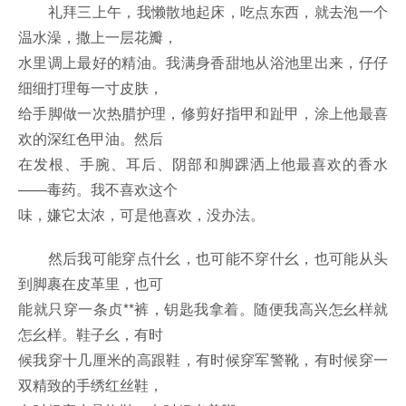
礼拜三上午，我懒散地起床，吃点东西，就去泡一个
温水澡，撒上一层花瓣，
水里调上最好的精油。我满身香甜地从浴池里出来，仔仔
细细打理每一寸皮肤，
给手脚做一次热腊护理，修剪好指甲和趾甲，涂上他最喜
欢的深红色甲油。然后
在发根、手腕、耳后、阴部和脚踝洒上他最喜欢的香水
——毒药。我不喜欢这个
味，嫌它太浓，可是他喜欢，没办法。
然后我可能穿点什幺，也可能不穿什幺，也可能从头
到脚裹在皮革里，也可
能就只穿一条贞**裤，钥匙我拿着。随便我高兴怎幺样就
怎幺样。鞋子幺，有时
候我穿十几厘米的高跟鞋，有时候穿军警靴，有时候穿一
双精致的手绣红丝鞋，