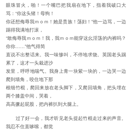
眼珠冒火，啪！一个嘴巴把我扇在地下，指着我破口大
骂：“你这头猪！母狗！
你还想侮辱我ｍｏｍ！她是贵族！荡妇！”他一边骂，一边
踢得我满地打滚，
“敢侮辱我ｍｏｍ！我，我ｍｏｍ能穿这幺淫荡的内裤吗？
你你……”他气得简
直说不出整话来。我一味惨叫，不停地求饶。英国老头踢
累了，这才一头栽进沙
发里，呼呼地喘气。我身上青一块紫一块的，一边哭一边
爬到墙角，咬住地下那
根细竹棍，爬回来放在老头脚下，又爬回墙角，把头埋在
两个膝盖中间，哭着，
高高撅起屁股，把内裤扒到大腿上。
过了好一会，我才听见老头提起竹棍走过来的声音。
我忍不住直哆嗦，都觉