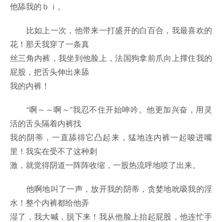
他舔我的ｂｉ。
比如上一次，他带来一打盛开的白百合，我最喜欢的
花！那天我穿了一条真
丝三角内裤，我坐到他脸上，法国狗拿前爪向上撑住我的
屁股，把舌头伸出来舔
我的内裤！
“啊～～啊～”我忍不住开始呻吟。他更加兴奋，用灵
活的舌头隔着内裤找
我的阴蒂，一直舔得它凸起来，猛地连内裤一起唆进嘴
里！我实在受不了这种刺
激，就觉得阴道一阵阵收缩，一股热流呼地喷了出来。
他啊地叫了一声，放开我的阴蒂，贪婪地吮吸我的淫
水！整个内裤都给他弄
湿了，我大喊，脱下来！我从他脸上抬起屁股，他连忙手