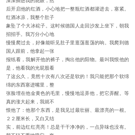
深深插进我的屁眼，然
后开启他的红酒，小心地把一整瓶红酒都灌进去，塞紧。
红酒冰凉，我整个肚子
象坠了个大冰砣子。这时候德国人走回沙发上坐下，朝我
招招手。我万分小心地
慢慢爬过去，好像能听见肚子里逛荡逛荡的响。我爬到德
国人跟前，他拿起一张
报纸看，我解开他的裤子，掏出他的阳物。最叫我恨他的
是，他看我的光屁股看
了这幺久，竟然十次有八次还是软的！我只能把那个软绵
绵的东西塞进嘴里，整
张脸埋在他金黄色的毛里，慢慢地逗弄他，把它弄醒。等
真的涨大起来，我就不
恨他了：他那个东西，是我见过最壮丽、最漂亮的一根。
２２厘米长，又白又结
实，前边红红亮亮！总是干干净净的，一点异味也没有。