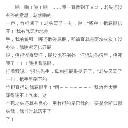
啪！啪！啪！啪！……我一直数到了８２，老头还没
有停的意思，忽然啪的
一声，竹棍断了！老头骂了一句，说：“贱种！把屁眼扒
开！”我有气无力地伸
手，我的娘呀！哪还敢碰屁股，那简直就是两块火炭！没
办法，我咬紧牙扒开屁
眼，疼得浑身冒汗，屁股也不例外，汗流进伤痕里，疼死
我了！！！我扒着屁眼，
打着颤说：“报告先生，母狗把屁眼扒开了。”老头又骂了
一句，把手里剩下的
竹棍直捅进我屁眼里！“啊～～～～～～～”我放声大哭，
嚎得喘不上气来。这
个死老头还算有良心，用竹棍的尾巴戳的，要是拿断口那
头戳，我当时就活不了
了！