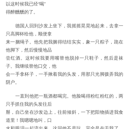
以这时候我已经“喝”
得醉醺醺的了。
德国人回到沙发上坐下，我摇摇晃晃地起来，去拿一
只高脚杯给他，顺便拿
来一捆绳子。他先把我捆得结结实实，象一只粽子，跪在
他脚下，然后慢慢地品
尝红酒。这时候我要用嘴替他脱掉一只鞋子，然后是袜
子。我继续替他口交，他
会一手拿杯子，一手揪着我的头发，用那只光脚拨弄我的
阴户。
一直到他把一瓶酒都喝完。他脸喝得粉红粉红的，两
只手抓住我的头发往后
掰，自己坐在沙发边上，往前倾斜，一下把阳物插进我食
道里！我嗯嗯地叫，口
水和眼泪一起流出来。这回他不是玩，完全是在干我了，