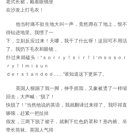
老式长裙，戴着眼镜坐
在沙发上打毛衣！
他当时痛不欲生地大叫一声，竟然蹲在了地上，恨不
得钻进地里。我愣了一
下，立刻反应过来！天哪，我干了什幺呀！这回可不用活
了。我扔下毛衣和眼镜，
扑过来就磕头：“ｓｏｒｒｙ！ｓｉｒ！Ｉ‘ｍｓｏｓｏｒ
ｒｙ！Ｉｍｉｓｕｎ
ｄｅｒｓｔａｎｄｅｄ……”谁知道这下更坏了。
英国人狠踢了我一脚，伸手抓我，又象被烫了一样缩
回去，大声喊：“脱了！
快脱了！”当然他说的英语，我就翻译过来得了。我吓得直
哆嗦，赶紧一把扯掉
假发，三两下脱了裙子，就剩下红色奶罩和Ｔ形内裤、吊
带长筒袜。英国人气得