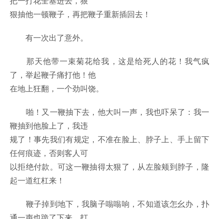
把一打花全塞进去，狠
狠抽他一顿鞭子，再把鞭子重新插回去！
有一次出了意外。
那天他带一束菊花给我，这是给死人的花！我气疯
了，举起鞭子痛打他！他
在地上狂翻，一个劲叫饶。
啪！又一鞭抽下去，他大叫一声，我也吓呆了：我一
鞭抽到他脸上了，我违
规了！事先我们有规定，不准在脸上、脖子上、手上留下
任何痕迹，否则客人可
以拒绝付款。可这一鞭抽得太狠了，从左脸颊到脖子，隆
起一道红杠来！
鞭子掉到地下，我脑子嗡嗡响，不知道该怎幺办，扑
通一声也跪了下来，打