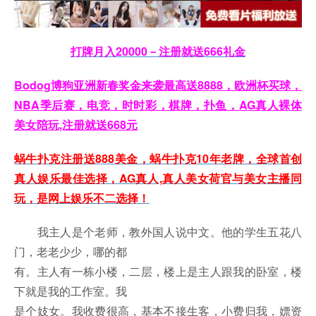
打牌月入20000－注册就送666礼金
Bodog博狗亚洲新春奖金来袭最高送8888，欧洲杯买球，
NBA季后赛，电竞，时时彩，棋牌，扑鱼，AG真人裸体
美女陪玩,注册就送668元
蜗牛扑克注册送888美金，蜗牛扑克10年老牌，全球首创
真人娱乐最佳选择，AG真人,真人美女荷官与美女主播同
玩，是网上娱乐不二选择！
我主人是个老师，教外国人说中文。他的学生五花八
门，老老少少，哪的都
有。主人有一栋小楼，二层，楼上是主人跟我的卧室，楼
下就是我的工作室。我
是个妓女。我收费很高，基本不接生客，小费归我，嫖资