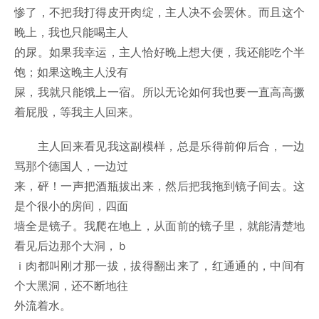
惨了，不把我打得皮开肉绽，主人决不会罢休。而且这个
晚上，我也只能喝主人
的尿。如果我幸运，主人恰好晚上想大便，我还能吃个半
饱；如果这晚主人没有
屎，我就只能饿上一宿。所以无论如何我也要一直高高撅
着屁股，等我主人回来。
主人回来看见我这副模样，总是乐得前仰后合，一边
骂那个德国人，一边过
来，砰！一声把酒瓶拔出来，然后把我拖到镜子间去。这
是个很小的房间，四面
墙全是镜子。我爬在地上，从面前的镜子里，就能清楚地
看见后边那个大洞，ｂ
ｉ肉都叫刚才那一拔，拔得翻出来了，红通通的，中间有
个大黑洞，还不断地往
外流着水。