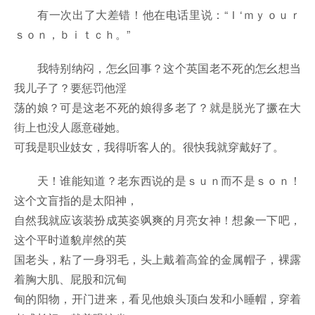
有一次出了大差错！他在电话里说：“Ｉ‘ｍｙｏｕｒ
ｓｏｎ，ｂｉｔｃｈ。”
我特别纳闷，怎幺回事？这个英国老不死的怎幺想当
我儿子了？要惩罚他淫
荡的娘？可是这老不死的娘得多老了？就是脱光了撅在大
街上也没人愿意碰她。
可我是职业妓女，我得听客人的。很快我就穿戴好了。
天！谁能知道？老东西说的是ｓｕｎ而不是ｓｏｎ！
这个文盲指的是太阳神，
自然我就应该装扮成英姿飒爽的月亮女神！想象一下吧，
这个平时道貌岸然的英
国老头，粘了一身羽毛，头上戴着高耸的金属帽子，裸露
着胸大肌、屁股和沉甸
甸的阳物，开门进来，看见他娘头顶白发和小睡帽，穿着