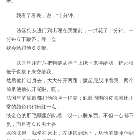
来。
我看了看表，说：“十分钟。”
法国狗从进门到出现在我面前，一共花了十分钟。一
分钟６下鞭笞，等一会
我会惩罚他６０鞭。
法国狗用前爪把狗链从脖子上绕下来捧给我，把那根
鞭子也拔下来交给我。
然后他拧过身去，大大分开两腿，撅起屁股冲着我，两个
前爪使劲扒开屁眼。哎，
法国狗的屁眼都和他的脸一样美：屁眼周围的皮肤就比正
常的颜色稍稍粉红一点，
淡金色的肛毛顺服的趴着，没一点脏东西。不但一点都不
臭，而且有ＣＫ男士香
水的味道！我坐在床上，左腿搭到床下，从他的侧腰伸到