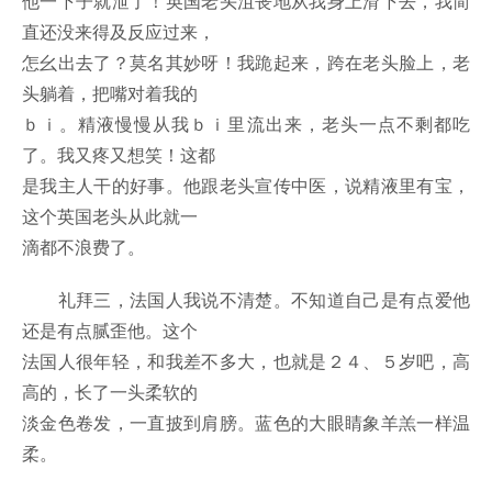
他一下子就泄了！英国老头沮丧地从我身上滑下去，我简
直还没来得及反应过来，
怎幺出去了？莫名其妙呀！我跪起来，跨在老头脸上，老
头躺着，把嘴对着我的
ｂｉ。精液慢慢从我ｂｉ里流出来，老头一点不剩都吃
了。我又疼又想笑！这都
是我主人干的好事。他跟老头宣传中医，说精液里有宝，
这个英国老头从此就一
滴都不浪费了。
礼拜三，法国人我说不清楚。不知道自己是有点爱他
还是有点腻歪他。这个
法国人很年轻，和我差不多大，也就是２４、５岁吧，高
高的，长了一头柔软的
淡金色卷发，一直披到肩膀。蓝色的大眼睛象羊羔一样温
柔。