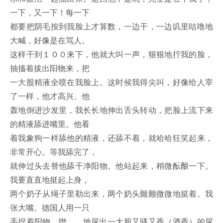
一下，又一下！每一下
都要把阴毛按到我脸上才算数，一边干，一边叽里咕噜地
大喊，好像是在骂人。
这样干到１００来下，他就大叫一声，狠狠地拧我的脸，
抽搐着拔出阳物来，把
一大股精液全喷在我脸上。这时候我得尖叫，好像给人宰
了一样，他才高兴。他
轰地倒进沙发里，我长长地伸出舌头转动，把脸上流下来
的精液舔进嘴里。他看
着我象狗一样舔他的精液，还舔不着，就哈哈狂笑起来，
非常开心。等我舔完了，
就伸过头去替他舔干净阳物。他站起来，稍微酝酿一下。
我要直直地挺起上身，
两个奶子从绳子里勒出来，两个奶头颤颤微微地挺着。我
张大嘴。德国人用一只
手捏着阳物，哗……地尿出一大股又骚又香（酒香）的尿