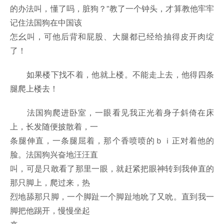
的办法叫，懂了吗，脏狗？”教了一个钟头，才算教他牢牢
记住法国狗在中国该
怎幺叫，可他后背和屁股、大腿都已经给抽得皮开肉绽
了！
如果楼下找不着，他就上楼。不能走上去，他得四条
腿爬上楼去！
法国狗爬进卧室，一眼看见我正光着身子斜倚在床
上，长发随便披散着，一
条腿伸直，一条腿屈着，那个香喷喷的ｂｉ正对着他的
脸。法国狗兴奋地汪汪直
叫，可是只敢看了那里一眼，就赶紧把眼神转到我伸直的
那只脚上，爬过来，热
烈地舔那只脚，一个脚趾一个脚趾地吮了又吮。直到我一
脚把他踢开，慢慢坐起