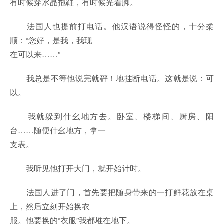
有时候穿水晶拖鞋，有时候光着脚。
法国人也提前打电话。他汉语说得怪怪的，十分柔
顺：“您好，是我，我现
在可以来……”
我总是不等他说完就砰！地挂断电话。这就是说：可
以。
我就躲到什幺地方去。卧室、楼梯间、厨房、阳
台……随便什幺地方，拿一
支表。
我听见他打开大门，就开始计时。
法国人进了门，首先要把随身带来的一打鲜花放在桌
上，然后立刻开始换衣
服。他要换的“衣服”我都堆在地下。