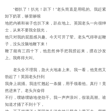
“都扒了！扒光！趴下！”老头简直是用吼的。我赶紧
卸下奶罩，哆里哆嗦
地把内裤和袜子也扒下来，趴在地上。英国老头一向很绅
士，从来不要我全脱光，
他只对我的屁股感兴趣。今天可开了荤。老头气得举起鞭
子，没头没脑地鞭下来！
鞭了能有三四十下，他忽然伸手把我捞起来，掼在沙发
上。我疼得大叫。
老头全不理我，急火火地凑上来。我一看，他竟然又
勃起了！英国老头扑到
我身上就捅。我连忙翘起一条腿，用手领着他。真行！竟
然进来了。老头兴奋得
不行，噗哧噗哧地使劲干。我一声声浪叫，假装高潮。谁
知道才捅了不到十下，