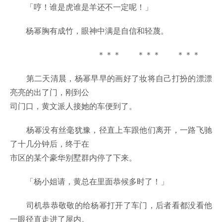
「哼！谁是虎谁是羊还不一定呢！」
杨幂胸有成竹，眼神中满是自信和轻蔑。
＊＊＊ ＊＊＊ ＊＊＊
第二天清晨，杨幂早早的画好了妆将自己打扮的漂漂
亮亮的出了门，刚到公
司门口，黄文派人接她的车便到了。
杨幂没有丝毫犹豫，径直上车跟他们离开，一路飞驰
了十几分钟后，终于在
市区的某个豪华别墅群内停了下来。
「杨小姐请，黄总在里面恭候多时了！」
司机恭恭敬敬的给杨幂打开了车门，后者看都没看他
一眼径直走进了屋内。