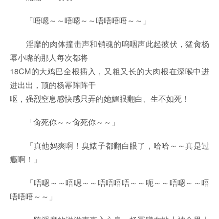
「唔嗯～～唔嗯～～唔唔唔唔～～」
淫靡的肉体撞击声和销魂的呜咽声此起彼伏，猛肏杨
幂小嘴的那人每次都将
18CM的大鸡巴全根插入，又粗又长的大肉根在深喉中进
进出出，顶的杨幂阵阵干
呕，强烈窒息感快感只弄的她媚眼翻白、生不如死！
「肏死你～～肏死你～～」
「真他妈爽啊！臭婊子都翻白眼了，哈哈～～真是过
瘾啊！」
「唔嗯～～唔嗯～～唔唔唔唔～～呃～～唔嗯～～唔
唔唔唔～～」