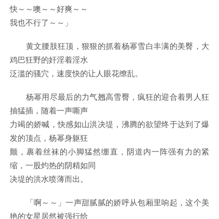
快～～噢～～好爽～～
我也不行了～～」
黄文腰肢狂顶，狠狠的抓着杨幂雪白丰满的美臀，大
鸡巴狂野的奸淫着淫水
泛滥的骚穴，速度快的让人眼花缭乱。
杨幂用尽最后的力气翘高雪臀，疯狂的迎合着男人狂
抽猛插，随着一声嘶声
力竭的娇喊，快感如山洪决堤，沸腾的欲望终于达到了爆
发的顶点，杨幂身躯狂
颤，裹着丝袜的小脚猛然绷直，阴道内一阵强有力的紧
缩，一股灼热的阴精如同
决堤的洪水喷薄而出。
「啊～～」一声甜腻腻的娇呼从包厢里响起，这个美
艳的女星居然被强行给