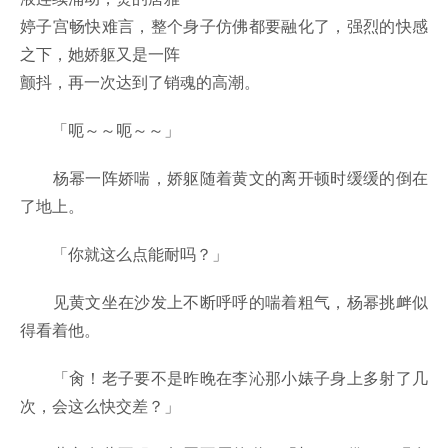
婷子宫畅快难言，整个身子仿佛都要融化了，强烈的快感
之下，她娇躯又是一阵
颤抖，再一次达到了销魂的高潮。
「呃～～呃～～」
杨幂一阵娇喘，娇躯随着黄文的离开顿时缓缓的倒在
了地上。
「你就这么点能耐吗？」
见黄文坐在沙发上不断呼呼的喘着粗气，杨幂挑衅似
得看着他。
「肏！老子要不是昨晚在李沁那小婊子身上多射了几
次，会这么快交差？」