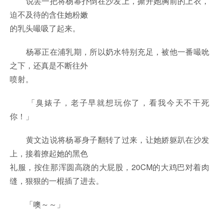
说罢一把将杨幂扑倒在沙发上，撕开她胸前的上衣，
迫不及待的含住她粉嫩
的乳头嘬吸了起来。
杨幂正在浦乳期，所以奶水特别充足，被他一番嘬吮
之下，还真是不断往外
喷射。
「臭婊子，老子早就想玩你了，看我今天不干死
你！」
黄文边说将杨幂身子翻转了过来，让她娇躯趴在沙发
上，接着撩起她的黑色
礼服，按住那浑圆高跷的大屁股，20CM的大鸡巴对着肉
缝，狠狠的一棍插了进去。
「噢～～」