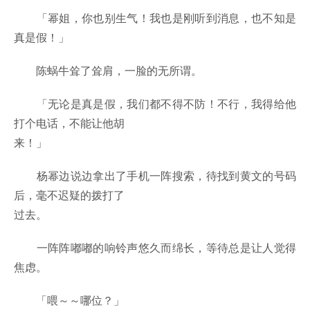
「幂姐，你也别生气！我也是刚听到消息，也不知是
真是假！」
陈蜗牛耸了耸肩，一脸的无所谓。
「无论是真是假，我们都不得不防！不行，我得给他
打个电话，不能让他胡
来！」
杨幂边说边拿出了手机一阵搜索，待找到黄文的号码
后，毫不迟疑的拨打了
过去。
一阵阵嘟嘟的响铃声悠久而绵长，等待总是让人觉得
焦虑。
「喂～～哪位？」