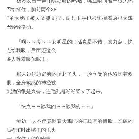
杨幂发出一声销魂动听的呜咽，嘴里瞬间被一根大鸡
巴给堵住，胸前两个38
F的大奶子被人又抓又捏，两只玉手也被迫握着两根大鸡
巴轻轻撸动。
「啊～～嘶～～女明星的口活真是不错！卖力点，快
点给我吸，后面还这么
多人等着喂你呢！」
那人边说边舒爽的抬起了头，一脸享受的他紧闭着双
眼，全身敏感的神经被
刺激的很是兴奋，连毛孔都渐渐竖立了起来。
「快点～～舔我的～～舔我的～～」
旁边一人不停晃动着大鸡巴拍打杨幂的俏脸，吃痛的
后者忙吐出嘴里的龟头
一口含住了他的肉棒。