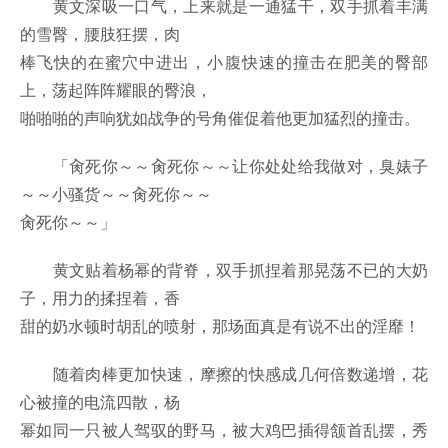
黄文深吸一口气，上来就是一通猛干，双手抓着丰满
的雪臀，腰肢狂摆，肉
棒飞快的在蜜穴中进出，小腹快速的撞击在肥美的臀部
上，荡起阵阵耀眼的臀浪，
啪啪啪的声响犹如战争的号角催促着他更加猛烈的撞击。
「肏死你～～肏死你～～让你处处给我做对，臭婊子
～～小骚货～～肏死你～～
肏死你～～」
黄文贴着杨幂的背脊，双手抓捏着那晃荡不已的大奶
子，用力的揉捏着，香
甜的奶水顿时胡乱的喷射，那场面真是有说不出的淫靡！
随着肉棒更加快速，摩擦的快感成几何倍数递增，花
心被撞的电流四散，杨
幂如同一只被人驾驭的野马，被大鸡巴插得颔首乱摆，秀