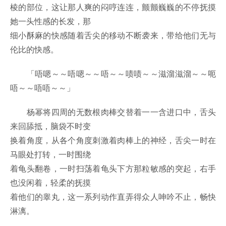
棱的部位，这让那人爽的闷哼连连，颤颤巍巍的不停抚摸
她一头性感的长发，那
细小酥麻的快感随着舌尖的移动不断袭来，带给他们无与
伦比的快感。
「唔嗯～～唔嗯～～唔～～啧啧～～滋溜滋溜～～呃
唔～～唔唔～～」
杨幂将四周的无数根肉棒交替着一一含进口中，舌头
来回舔抵，脑袋不时变
换着角度，从各个角度刺激着肉棒上的神经，舌尖一时在
马眼处打转，一时围绕
着龟头翻卷，一时扫荡着龟头下方那粒敏感的突起，右手
也没闲着，轻柔的抚摸
着他们的睾丸，这一系列动作直弄得众人呻吟不止，畅快
淋漓。