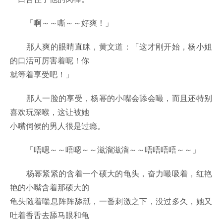
「啊～～嘶～～好爽！」
那人爽的眼睛直眯，黄文道：「这才刚开始，杨小姐
的口活可厉害着呢！你
就等着享受吧！」
那人一脸的享受，杨幂的小嘴会舔会嘬，而且还特别
喜欢玩深喉，这让被她
小嘴伺候的男人很是过瘾。
「唔嗯～～唔嗯～～滋溜滋溜～～唔唔唔唔～～」
杨幂紧紧的含着一个硕大的龟头，奋力嘬吸着，红艳
艳的小嘴含着那硕大的
龟头随着喘息阵阵舔舐，一番刺激之下，没过多久，她又
吐着香舌去舔马眼和龟