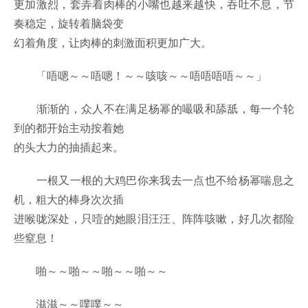
更加激烈，套弄着肉棒的小嘴也越来越快，吞吐不息，节
奏稳定，旋转着脑袋变
幻着角度，让肉棒的刺激面积更加广大。
「唔嗯～～唔嗯！～～咳咳～～唔唔唔唔～～」
渐渐的，众人不在满足杨幂的嘬吸和舔舐，每一个轮
到的都开始主动按着她
的头大力的抽插起来。
一根又一根的大鸡巴你来我去一点也不给杨幂喘息之
机，粗大的棒身次次插
进喉咙深处，只噎的她眼泪汪汪、阵阵咳嗽，好几次都险
些窒息！
啪～～啪～～啪～～啪～～
滋滋～～噗噗～～