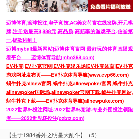
迈博体育,滚球投注,电子竞技,AG美女荷官在线发牌,开元棋
牌,注册送最高8,888元,高品质,高赔率的游戏平台,信誉第
一,提款秒到！
迈博myball最新网站|迈博体育官网|最好玩的体育直播观
看平台——迈博体育导航(mbo388.com)
EV扑克|EV扑克官网|EV扑克娱乐场|EV扑克体育|EV扑克
游戏网址发布页——EV扑克体育导航(www.evp66.com)
蜗牛扑克allnew官网,蜗牛扑克allnewpoker官网,蜗牛扑克
allnewpoker国际场,allnewpoker官网下载,蜗牛扑克网站,
蜗牛扑克下载——EV扑克体育导航(allnewpuke.com)
2022世界杯投注网址-2022世界杯竞猜-专业外围投注领跑
者——2022世界杯投注(ozbtz.com)
【生于1984番外之明星大乱斗】（5）