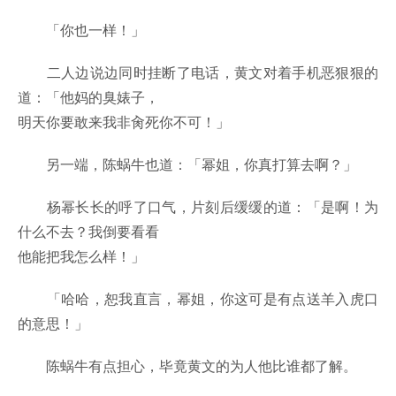
「你也一样！」
二人边说边同时挂断了电话，黄文对着手机恶狠狠的
道：「他妈的臭婊子，
明天你要敢来我非肏死你不可！」
另一端，陈蜗牛也道：「幂姐，你真打算去啊？」
杨幂长长的呼了口气，片刻后缓缓的道：「是啊！为
什么不去？我倒要看看
他能把我怎么样！」
「哈哈，恕我直言，幂姐，你这可是有点送羊入虎口
的意思！」
陈蜗牛有点担心，毕竟黄文的为人他比谁都了解。