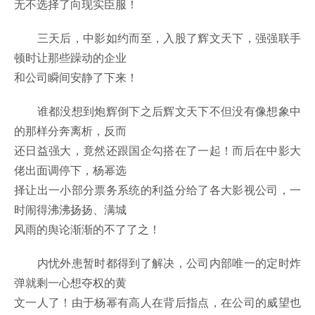
无不选择了向现实臣服！
三天后，中影如约而至，入股了辉文天下，强强联手
顿时让那些躁动的企业
和公司瞬间安静了下来！
谁都没想到炮辉倒下之后辉文天下不但没有像想象中
的那样分奔离析，反而
还日益强大，竟然还跟国企勾搭在了一起！而后在中影大
佬出面调停下，杨幂选
择让出一小部分票务系统的利益分给了各大影视公司，一
时闹得沸沸扬扬、满城
风雨的舆论渐渐的不了了之！
内忧外患暂时都得到了解决，公司内部唯一的定时炸
弹就剩一心想夺权的黄
文一人了！由于杨幂有高人在背后指点，在公司的威望也