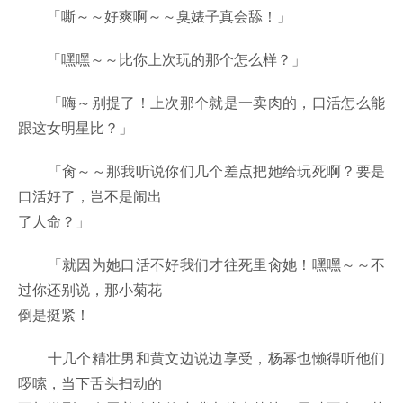
「嘶～～好爽啊～～臭婊子真会舔！」
「嘿嘿～～比你上次玩的那个怎么样？」
「嗨～别提了！上次那个就是一卖肉的，口活怎么能
跟这女明星比？」
「肏～～那我听说你们几个差点把她给玩死啊？要是
口活好了，岂不是闹出
了人命？」
「就因为她口活不好我们才往死里肏她！嘿嘿～～不
过你还别说，那小菊花
倒是挺紧！
十几个精壮男和黄文边说边享受，杨幂也懒得听他们
啰嗦，当下舌头扫动的