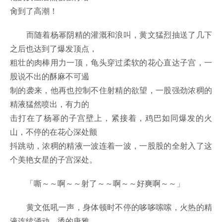
肏到了高潮！
而随着杨幂阴精的灌溉和浪叫，黄文猛烈抽送了几下
之后也达到了爆发顶点，
粗壮的肉棒用力一顶，龟头穿过柔软的花心直达子宫，一
股说不出的酥麻不可遏
制的袭来，他再也控制不住射精的欲望，一股强劲浓稠的
精液猛然喷出，有力的
击打在了杨幂的子宫壁上，紧接着，鸡巴如同爆发的火
山，不停的在花心深处颤
抖跳动，浓稠的精液一波连着一波，一股股的全射入了这
个美艳女星的子宫深处。
「嘶～～啊～～射了～～啊～～好爽啊～～」
黄文低吼一声，身体顿时不停的哆哆嗦嗦，火热的精
液连续涌动，烫的唐雅