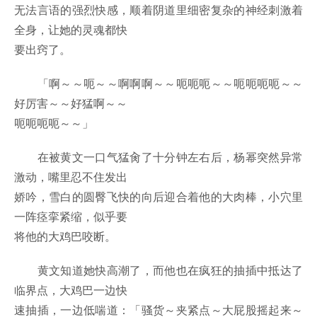
无法言语的强烈快感，顺着阴道里细密复杂的神经刺激着
全身，让她的灵魂都快
要出窍了。
「啊～～呃～～啊啊啊～～呃呃呃～～呃呃呃呃～～
好厉害～～好猛啊～～
呃呃呃呃～～」
在被黄文一口气猛肏了十分钟左右后，杨幂突然异常
激动，嘴里忍不住发出
娇吟，雪白的圆臀飞快的向后迎合着他的大肉棒，小穴里
一阵痉挛紧缩，似乎要
将他的大鸡巴咬断。
黄文知道她快高潮了，而他也在疯狂的抽插中抵达了
临界点，大鸡巴一边快
速抽插，一边低喘道：「骚货～夹紧点～大屁股摇起来～