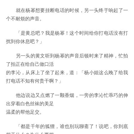
就在杨幂想要挂断电话的时候，另一头终于响起了一
个不耐烦的声音。
「是黄总吧？我是杨幂！这个时间给你打电话没有打
扰到你休息吧？」
另一头的黄文听到杨幂的声音后顿时来了精神，忙拍
了拍正在给自己做口活
的李沁，从床上了坐了起来，道：「杨小姐这么晚了给我
打电话不知有何贵干啊？」
他边说边又点燃了一颗香烟，一旁的李沁忙乖巧的伸
出穿着白色丝袜的美足
温柔的帮他足交。
「都是千年的狐狸，谁也别玩聊斋了！说吧，你到底