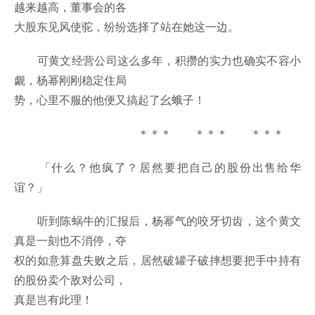
越来越高，董事会的各
大股东见风使驼，纷纷选择了站在她这一边。
可黄文经营公司这么多年，积攒的实力也确实不容小
觑，杨幂刚刚稳定住局
势，心里不服的他便又搞起了幺蛾子！
＊＊＊ ＊＊＊ ＊＊＊
「什么？他疯了？居然要把自己的股份出售给华
谊？」
听到陈蜗牛的汇报后，杨幂气的咬牙切齿，这个黄文
真是一刻也不消停，夺
权的如意算盘失败之后，居然破罐子破摔想要把手中持有
的股份卖个敌对公司，
真是岂有此理！