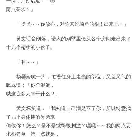
一愣，片刻后道：「哪
两点要求？」
「嘿嘿～～你放心，对你来说简单的很！出来吧！」
黄文话音刚落，诺大的别墅里便从各个房间走出来了
十几个精壮的小伙子。
「啊～～」
杨幂娇喊一声，忙捂住身上走光的部位，又羞又气的
嗔骂道：「你个混蛋，
喊这么多人来干什么？」
黄文坏笑道：「我知道自己满足不了你，所以特意找
了几个身体棒的兄弟来
伺候你！怎么？是不是觉得很刺激？嘿嘿～～我的两点要
求很简单，第一点就是，