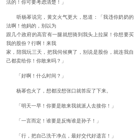
法的！你可要考虑清楚！」
听杨幂说完，黄文火气更大，怒道：「我违你奶奶的
法啊！他妈的，别以为
跟几个政府的高官有一腿就想骑到我头上拉屎！你想要买
我的股份？行啊！来我
家，陪我玩三天，把我伺候爽了，别说是股份，就连我自
己都卖给你！你敢来吗？」
「好啊！什么时间？」
杨幂也火了，想都没想张口就答应了下来。
「明天一早！你要是敢来我就派人去接你！」
「一言而定！谁要是反悔谁是孙子！」
「行，把自己洗干净点，最好交代好遗言！」