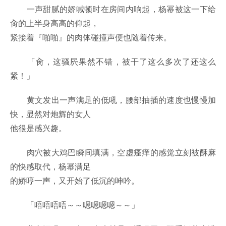
一声甜腻的娇喊顿时在房间内响起，杨幂被这一下给
肏的上半身高高的仰起，
紧接着『啪啪』的肉体碰撞声便也随着传来。
「肏，这骚屄果然不错，被干了这么多次了还这么
紧！」
黄文发出一声满足的低吼，腰部抽插的速度也慢慢加
快，显然对炮辉的女人
他很是感兴趣。
肉穴被大鸡巴瞬间填满，空虚瘙痒的感觉立刻被酥麻
的快感取代，杨幂满足
的娇哼一声，又开始了低沉的呻吟。
「唔唔唔唔～～嗯嗯嗯嗯～～」