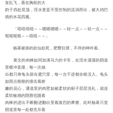
发乱飞，垂在胸前的大
奶子四处晃荡，淫水更是不受控制的流淌而出，被大鸡巴
插的水花四溅。
「唔唔唔唔～～嗯嗯嗯嗯～～轻一点～～轻一点～～
呃呃呃呃～～唔唔～～」
杨幂被插的欲仙欲死，肥臀狂摆，不停的呻吟着。
黄文的肉棒如同加满马力的卡车，在淫水潺潺的阴道
里横冲直撞，每一次抽
出都只将龟头留在蜜穴里，每一次干进都全根没入。龟头
如雨点狠狠的撞击着娇
嫩的花心，通道里的肉壁如被柔软的刷子层层洗礼，就连
柔软敏感的阴唇也随着
肉棒的进出不断翻进翻出受着激烈的摩擦。此时杨幂只觉
阴道里每一处都充斥着