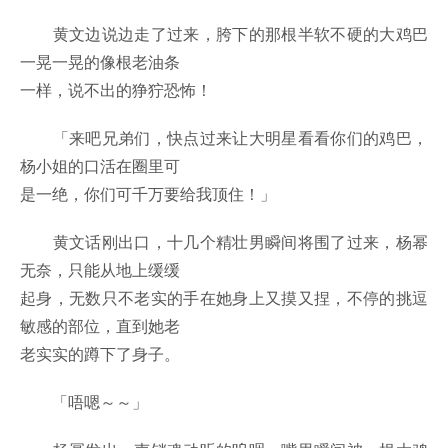
黄文边说边走了过来，胯下的那根半软不硬的大鸡巴
一晃一晃的像根老油条
一样，说不出的狰狞恐怖！
「来吧兄弟们，快点过来让大明星看看你们的鸡巴，
杨小姐的口活在圈里可
是一绝，你们可千万要给我顶住！」
黄文话刚出口，十几个精壮男瞬间将围了过来，杨幂
无奈，只能从地上缓缓
起身，无数只不老实的手在她身上又摸又捏，不停的挑逗
敏感的部位，直到她老
老实实的蹲下了身子。
「唔嗯～～」