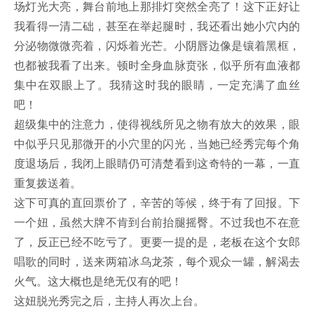
场灯光大亮，舞台前地上那排灯突然全亮了！这下正好让
我看得一清二础，甚至在举起腿时，我还看出她小穴内的
分泌物微微亮着，闪烁着光芒。小阴唇边像是镶着黑框，
也都被我看了出来。顿时全身血脉贲张，似乎所有血液都
集中在双眼上了。我猜这时我的眼睛，一定充满了血丝
吧！
超级集中的注意力，使得视线所见之物有放大的效果，眼
中似乎只见那微开的小穴里的闪光，当她已经秀完每个角
度退场后，我闭上眼睛仍可清楚看到这奇特的一幕，一直
重复拨送着。
这下可真的直回票价了，辛苦的等候，终于有了回报。下
一个妞，虽然大牌不肯到台前抬腿摇臀。不过我也不在意
了，反正已经不吃亏了。更要一提的是，老板在这个女郎
唱歌的同时，送来两箱冰乌龙茶，每个观众一罐，解渴去
火气。这大概也是绝无仅有的吧！
这妞脱光秀完之后，主持人再次上台。