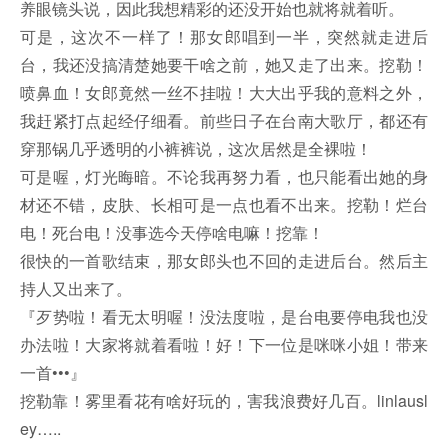
养眼镜头说，因此我想精彩的还没开始也就将就着听。
可是，这次不一样了！那女郎唱到一半，突然就走进后
台，我还没搞清楚她要干啥之前，她又走了出来。挖勒！
喷鼻血！女郎竟然一丝不挂啦！大大出乎我的意料之外，
我赶紧打点起经仔细看。前些日子在台南大歌厅，都还有
穿那锅几乎透明的小裤裤说，这次居然是全裸啦！
可是喔，灯光晦暗。不论我再努力看，也只能看出她的身
材还不错，皮肤、长相可是一点也看不出来。挖勒！烂台
电！死台电！没事选今天停啥电嘛！挖靠！
很快的一首歌结束，那女郎头也不回的走进后台。然后主
持人又出来了。
『歹势啦！看无太明喔！没法度啦，是台电要停电我也没
办法啦！大家将就着看啦！好！下一位是咪咪小姐！带来
一首•••』
挖勒靠！雾里看花有啥好玩的，害我浪费好几百。linlausl
ey…..