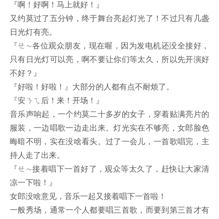
『啊！好啊！马上就好！』
又约莫过了五分钟，终于舞台亮起灯光了！不过只有几盏
日光灯有亮。
『ㄝ∼各位观众朋友，现在喔，因为发电机还没全接好，
只有日光灯可以亮，啊不要让你们等太久，所以先开演好
不好？』
『好啦！好啦！』大部分的人都有点不耐烦了。
『安ㄋㄟ后！来！开场！』
音乐声响起，一个约莫二十多岁的女子，穿着贴满亮片的
服装，一边唱歌一边走出来。灯光实在不够亮，女郎脸色
晦暗不明，实在没啥看头。过了一会儿，一首歌唱完，主
持人走了出来。
『ㄝ∼接着唱下一首好了，观众等太久了，赶快让大家清
凉一下啦！』
女郎没啥意见，音乐一起又接着唱下一首啦！
一般秀场，通常一个人都要唱三首歌，而要到第三首才有