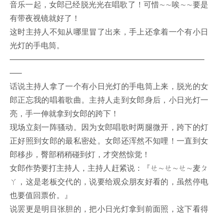
音乐一起，女郎已经脱光光在唱歌了！可惜∼∼唉∼∼要是
有带夜视镜就好了！
这时主持人不知从哪里冒了出来，手上还拿着一个有小日
光灯的手电筒。
—————————————————————————
—–
话说主持人拿了一个有小日光灯的手电筒上来，脱光的女
郎正忘我的唱着歌曲。主持人走到女郎身后，小日光灯一
亮，手一伸就拿到女郎的跨下！
现场立刻一阵骚动。因为女郎唱歌时两腿微开，跨下的灯
正好照到女郎的最私密处。女郎还浑然不知哩！一直到女
郎移步，臀部稍稍碰到灯，才突然惊觉！
女郎作势要打主持人，主持人赶紧说：『ㄝ∼ㄝ∼ㄝ∼麦ㄆ
ㄚ，这是老板交代的，说要给观众朋友好看的，虽然停电
也要值回票价。』
说罢更是明目张胆的，把小日光灯拿到前面照，这下看得