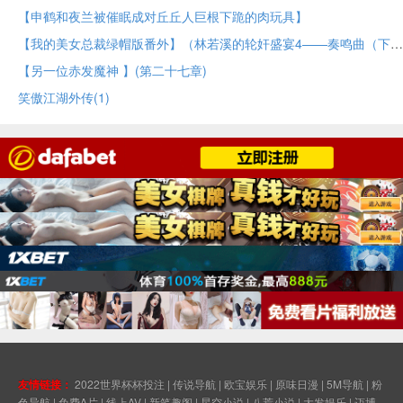
【申鹤和夜兰被催眠成对丘丘人巨根下跪的肉玩具】
【我的美女总裁绿帽版番外】（林若溪的轮奸盛宴4——奏鸣曲（下））
【另一位赤发魔神 】(第二十七章)
笑傲江湖外传(1)
友情链接：
2022世界杯杯投注
|
传说导航
|
欧宝娱乐
|
原味日漫
|
5M导航
|
粉
色导航
|
免费A片
|
线上AV
|
新笔趣阁
|
星空小说
|
八荒小说
|
大发娱乐
|
迈博