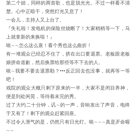
第二个妞，同样的两首歌，也是脱光光。不过一样看不清
楚。心中正暗干，突然灯光又息了！
一会儿，主持人又上台了。
『失礼啦！发电机的保险丝烧断了！大家稍稍等一下，马
上就拿新的来换啦！』
唉∼∼怎么这么衰！看个秀也这么曲折！
有一堆观众已经忍不住了，挤在出口要退票。老板跟老板
娘拼命道歉，然后换票给那些等不下去的人。
唉∼我要不要去退票勒？•••反正回去也没事，就再等一等
吧！
戏院的观众大概只剩下原来的一半，大家不是闭目养神，
便是到处闲晃，等待着未完的秀。
过了大约二十分钟，讥∼的一声，音响发出了声音，电终
于又有了！剩下的观众赶紧回座。
不过令人泄气的是，仍然只有日光灯。唉∼∼∼真是歹命喔
∼∼