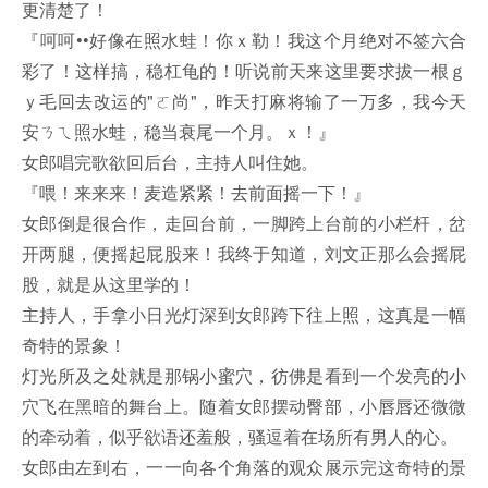
更清楚了！
『呵呵••好像在照水蛙！你ｘ勒！我这个月绝对不签六合
彩了！这样搞，稳杠龟的！听说前天来这里要求拔一根ｇ
ｙ毛回去改运的"ㄛ尚"，昨天打麻将输了一万多，我今天
安ㄋㄟ照水蛙，稳当衰尾一个月。ｘ！』
女郎唱完歌欲回后台，主持人叫住她。
『喂！来来来！麦造紧紧！去前面摇一下！』
女郎倒是很合作，走回台前，一脚跨上台前的小栏杆，岔
开两腿，便摇起屁股来！我终于知道，刘文正那么会摇屁
股，就是从这里学的！
主持人，手拿小日光灯深到女郎跨下往上照，这真是一幅
奇特的景象！
灯光所及之处就是那锅小蜜穴，彷佛是看到一个发亮的小
穴飞在黑暗的舞台上。随着女郎摆动臀部，小唇唇还微微
的牵动着，似乎欲语还羞般，骚逗着在场所有男人的心。
女郎由左到右，一一向各个角落的观众展示完这奇特的景