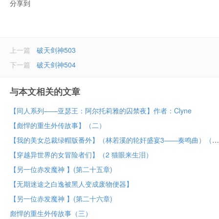
分享到
上一篇
破天剑神503
下一篇
破天剑神504
与本文相关的文章
【同人系列——亚瑟王：阿尔托莉雅的囚禁夜】作者：Clyne
【彪悍的重生外传故事】（二）
【我的美女总裁绿帽版番外】（林若溪的轮奸盛宴3——奏鸣曲）（中）
【穿越异世界的女冒险者们】（2 猫眼来生泪）
【另一位赤发魔神 】(第二十五章)
【无期迷途之白逸被黑人变成废物便器】
【另一位赤发魔神 】(第二十六章)
彪悍的重生外传故事（三）