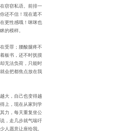
在窃窃私语。前排一
你还不信！现在遮不
在更性感哦！咪咪也
眯的模样。
在受罪；腰酸腿疼不
着板书，还不时抚摸
却无法负荷，只能时
就会把都焦点放在我
越大，自己也变得越
得上，现在从家到学
其力，每天重复坐公
说，走几步就气喘吁
少人愿意让座给我。