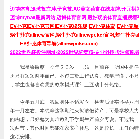
迈博体育,滚球投注,电子竞技,AG美女荷官在线发牌,开元棋牌
迈博myball最新网站|迈博体育官网|最好玩的体育直播观看平
EV扑克|EV扑克官网|EV扑克娱乐场|EV扑克体育|EV扑克游戏
蜗牛扑克allnew官网,蜗牛扑克allnewpoker官网,蜗牛扑克a
——EV扑克体育导航(allnewpuke.com)
2022世界杯投注网址-2022世界杯竞猜-专业外围投注领跑者——
我是鲁敏慈，今年２６岁，已婚，目前在一所国中担任
历只有短短两年而已。不过由於工作认真、教学严谨，不只
，学生也都喜欢我的教学模式课堂上互动十分热络。
今年五月底，我因身体不适就医，检查后证实怀孕八周
年一月左右。本想等这学期结束就请假待产，可是学校人力
的构想，只好勉为其难教到下学期生产前夕再说。不过我一
次两节，其他时间都能在家安心休息。这是校长、主任的特
这项安排。