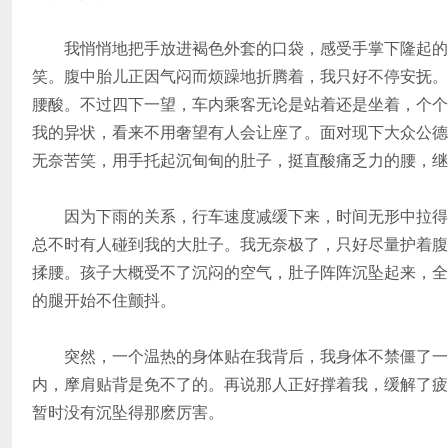
我悄悄地把手放进褐色外套的口袋，感受手掌下隆起的
笑。腹中胎儿正因气闷而烦躁地折腾着，我只好不停安抚。
腰酸。不过四下一望，车内乘客无论是站着还是坐着，个个
我的异状，看来不用奢望有人会让座了。面对现下大众公德
无奈苦笑，用手托起沉甸甸的肚子，挺直酸痛乏力的腰，继
因为下雨的关系，行车速度减缓下来，时间无形中拉得
总不时有人碰到我的大肚子。我无奈极了，只好尽量护着腹
揉腰。孩子大概受不了沉闷的空气，肚子阵阵沉坠起来，全
的腿开始不住颤抖。
突然，一个温热的身体贴在我背后，我身体不禁僵了一
内，摩肩贴背是免不了的。再说那人正好撑着我，缓解了疲
暂时没有沉坠得那麽厉害。