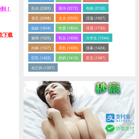
秒到！
乱伦 (2383)
股沟 (2272)
色狼 (2132)
变态 (2098)
太太 (2033)
淫蕩 (1937)
姐妹 (1834)
性爱 (1824)
淫荡 (1730)
扑克下载
偷情 (1625)
乳头 (1608)
大学生 (1544)
内裤 (1537)
美乳 (1495)
强暴 (1424)
巨乳 (1422)
奶奶 (1419)
肛交 (1387)
自己的 (1357)