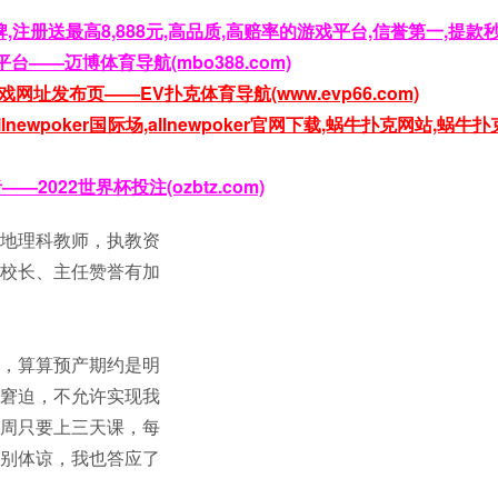
,注册送最高8,888元,高品质,高赔率的游戏平台,信誉第一,提款
台——迈博体育导航(mbo388.com)
网址发布页——EV扑克体育导航(www.evp66.com)
llnewpoker国际场,allnewpoker官网下载,蜗牛扑克网站,蜗牛
2022世界杯投注(ozbtz.com)
地理科教师，执教资
校长、主任赞誉有加
，算算预产期约是明
窘迫，不允许实现我
周只要上三天课，每
别体谅，我也答应了