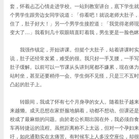
套，怀着忐忑心情走进学校。一站到教室讲台，底下学生就
个男学生跟旁边女同学说道：「你看吧！就说老师大肚子，
住了，肚子好大！」另一个男学生接腔道：「我觉得老师现
变大了…」我看到几十双眼睛直盯着我，男生更是一脸色眯
我强作镇定，开始讲课。但挺个大肚子，站着讲课时实
说，肚子还经常发紧，难受的很。我只好一手叉腰，一手写
肚子缓解。以前可以一节课从头讲到尾都不嫌累，现在体力
站时坐，甚至还要稍停一会。学生倒不见怪，只是三不五时
凸起的肚子上。
转眼间，我成了怀有七个月身孕的女人。随着肚子越来
来越懒。成天总想在家舒服地躺着，动都不想动。但课还是
校成了最麻烦的问题。由於老公长期出国在外，我必须自食
车再转捷运的流程。虽然距离称不上太远，但对一个孕妇来
吁，如此通勤实在太痛苦。有时候车上人多没空座位，却很