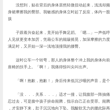
没想到，贴在背后的身体居然轻微扭动起来，浅浅却频
身裙摩擦我的臀部。我敏感的身体立时起了反应，体内一股
孩
子跟着兴奋起来，竟开始手舞足蹈。「嗯…」一声低哼
人见状更变本加厉，凭藉公车的颠簸摇晃，加深摩擦的力度
满足时，又开始一深一浅地顶撞我的腰臀。
这时公车一个转弯，那人的身体整个冲上我的身体向前
座椅的扶手上。「啊！」我痛得惊叫尖叫出声。
「啊！抱歉，抱歉！」身后传来低沉沙哑的声音，是个
「没．．．关系．．．」适才一撞，让我腹部一阵抽痛
忍过去，可是腹中孩子拚命闹腾，指示自己正在受罪。闹腾
，才安静下来，肚子沉沉地向下坠。我酸软无力的腰此际再