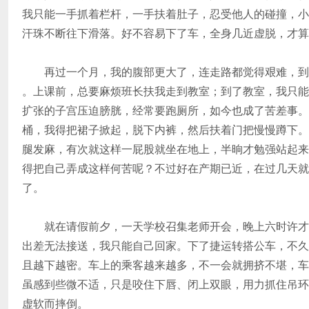
我只能一手抓着栏杆，一手扶着肚子，忍受他人的碰撞，小
汗珠不断往下滑落。好不容易下了车，全身几近虚脱，才算
再过一个月，我的腹部更大了，连走路都觉得艰难，到
。上课前，总要麻烦班长扶我走到教室；到了教室，我只能
扩张的子宫压迫膀胱，经常要跑厕所，如今也成了苦差事。
桶，我得把裙子掀起，脱下内裤，然后扶着门把慢慢蹲下。
腿发麻，有次就这样一屁股就坐在地上，半晌才勉强站起来
得把自己弄成这样何苦呢？不过好在产期已近，在过几天就
了。
就在请假前夕，一天学校召集老师开会，晚上六时许才
出差无法接送，我只能自己回家。下了捷运转搭公车，不久
且越下越密。车上的乘客越来越多，不一会就拥挤不堪，车
虽感到些微不适，只是咬住下唇、闭上双眼，用力抓住吊环
虚软而摔倒。