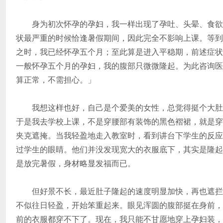
身为初次怀孕的孕妇，我一样出现了孕吐、头晕、食欲
状最严重的时候恰逢暑假期间，因此完全不影响上课。等到
之时，我已经怀孕五个月；至此算是进入平稳期，前述症状
一般怀孕五个月的孕妇，我的腹部只微微隆起。为此咨询医
算正常，不需担心。」
我想这样也好，自己是个爱美的女性，总觉得挺个大肚
于是我去学校上课，不是穿腰部有装饰的黑色褶裙，就是穿
夹克遮掩。当我轻盈地走入教室时，看到讲台下学生的反应
过学生的眼睛。他们并没发现宽大的衣服底下，其实是隆起
是放完暑假，身材略显发福而已。
但好景不长，最近肚子隆起的速度明显加快，再也遮拦
不似往日轻盈，开始笨重起来。眼见浑圆的腹部挺在身前，
前的衣服都穿不下了。现在，我只能不甘愿地穿上孕妇装，