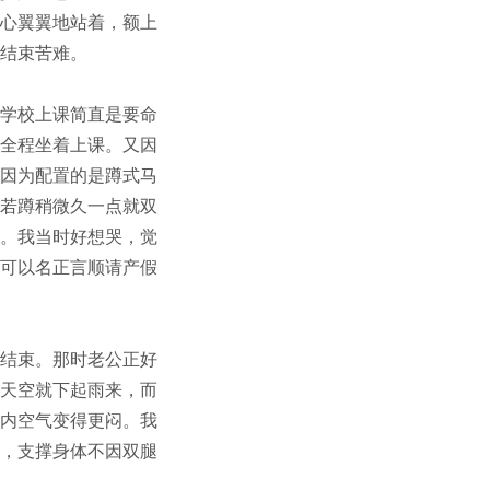
心翼翼地站着，额上
结束苦难。
学校上课简直是要命
全程坐着上课。又因
因为配置的是蹲式马
若蹲稍微久一点就双
。我当时好想哭，觉
可以名正言顺请产假
结束。那时老公正好
天空就下起雨来，而
内空气变得更闷。我
，支撑身体不因双腿