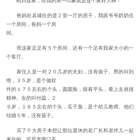
刚到这家，给我的第一印象就是这个家好大啊！
爸妈在县城住的是２室一厅的房子，我跟爷爷奶奶住
一个房间，爸妈一个房
间。
而这家足足有５个房间，还有一个足有我家大小的一
个客厅。
家住人是一对２０几岁的夫妇，没有孩子。男的叫刘
维，３５岁，是个做软
件的１７５左右的个头，圆圆脸，留着平头，看上去就很
精神。女的叫付蕊，２
９岁，１６５左右的个头，瓜子脸，是个幼儿教师。他们
结婚５年，没有孩子。
买了个大房子本想让那位退休的老厂长和老伴儿一起
来住的，可是老两口不