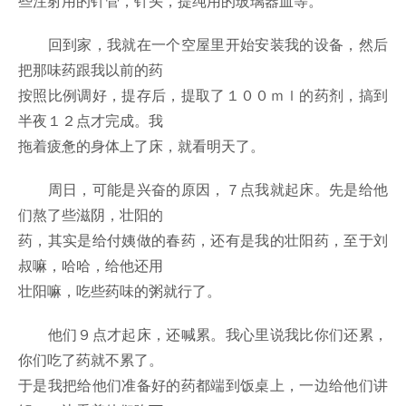
些注射用的针管，针头，提纯用的玻璃器皿等。
回到家，我就在一个空屋里开始安装我的设备，然后
把那味药跟我以前的药
按照比例调好，提存后，提取了１００ｍｌ的药剂，搞到
半夜１２点才完成。我
拖着疲惫的身体上了床，就看明天了。
周日，可能是兴奋的原因，７点我就起床。先是给他
们熬了些滋阴，壮阳的
药，其实是给付姨做的春药，还有是我的壮阳药，至于刘
叔嘛，哈哈，给他还用
壮阳嘛，吃些药味的粥就行了。
他们９点才起床，还喊累。我心里说我比你们还累，
你们吃了药就不累了。
于是我把给他们准备好的药都端到饭桌上，一边给他们讲