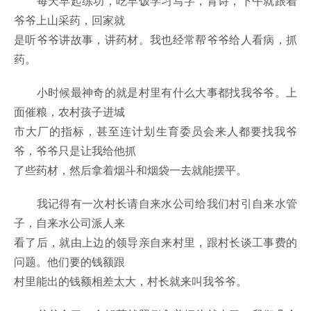
每天早起练功，吃早饭学习写字，背诗，下午就跟着
爷爷上山采药，回家就
是听爷爷讲故事，讲药材。我也经常帮爷爷给人看病，抓
药。
小时候最神奇的就是村里有什么大事都找我爷爷。上
面催粮，农村孩子进城
市大厂的指标，甚至连计划生育委员会来人都要找我爷
爷，爷爷只是让我给他抓
了些药材，然后拿着烟斗和烟袋一去就能摆平。
我记得有一次村长请自来水公司给我们村引自来水管
子，自来水公司派人来
看了后，就由上边的领导亲自来村里，跟村长谈工事费的
问题。他们要的钱额跟
村里能出的钱额相差太大，村长就来叫我爷爷。