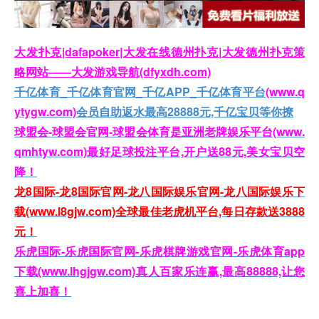
大发扑克|dafapoker|大发在线德州扑克|大发德州扑克策
略网站——大发游戏导航(dfyxdh.com)
千亿体育_千亿体育官网_千亿APP_千亿体育平台
(www.q
ytygw.com)
会员自助返水最高28888元,千亿宝贝等你撩
球盟会-球盟会官网-球盟会体育是亚洲老牌娱乐平台(www.
qmhtyw.com)最好足球投注平台,开户送88元,美女宝贝空
降！
龙8国际-龙8国际官网-龙八国际娱乐官网-龙八国际娱乐下
载(www.l8gjw.com)全球最佳老虎机平台,每日存款送3888
元！
乐虎国际-乐虎国际官网-乐虎棋牌游戏官网-乐虎体育app
下载(www.lhgjgw.com)真人百家乐连赢,最高88888,让您
喜上加喜！