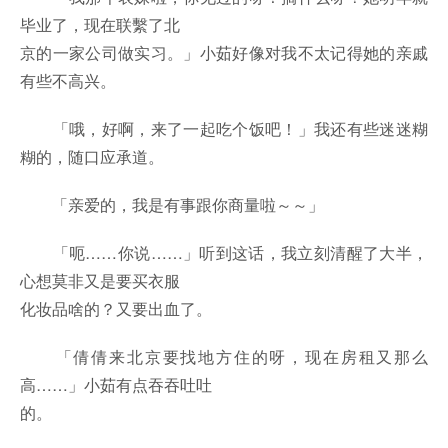
毕业了，现在联繫了北
京的一家公司做实习。」小茹好像对我不太记得她的亲戚
有些不高兴。
「哦，好啊，来了一起吃个饭吧！」我还有些迷迷糊
糊的，随口应承道。
「亲爱的，我是有事跟你商量啦～～」
「呃……你说……」听到这话，我立刻清醒了大半，
心想莫非又是要买衣服
化妆品啥的？又要出血了。
「倩倩来北京要找地方住的呀，现在房租又那么
高……」小茹有点吞吞吐吐
的。