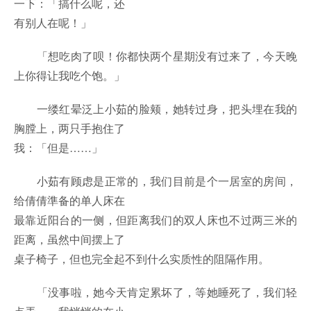
一下：「搞什么呢，还
有别人在呢！」
「想吃肉了呗！你都快两个星期没有过来了，今天晚
上你得让我吃个饱。」
一缕红晕泛上小茹的脸颊，她转过身，把头埋在我的
胸膛上，两只手抱住了
我：「但是……」
小茹有顾虑是正常的，我们目前是个一居室的房间，
给倩倩準备的单人床在
最靠近阳台的一侧，但距离我们的双人床也不过两三米的
距离，虽然中间摆上了
桌子椅子，但也完全起不到什么实质性的阻隔作用。
「没事啦，她今天肯定累坏了，等她睡死了，我们轻