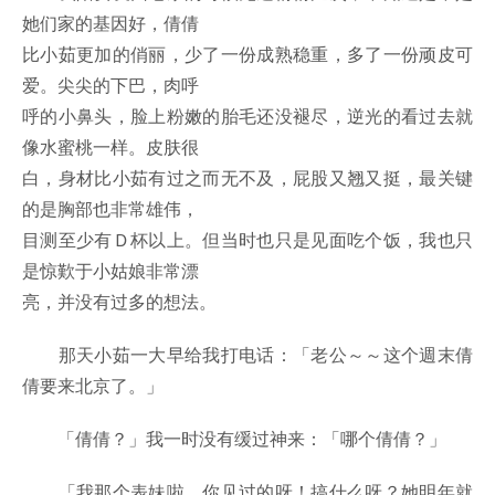
她们家的基因好，倩倩
比小茹更加的俏丽，少了一份成熟稳重，多了一份顽皮可
爱。尖尖的下巴，肉呼
呼的小鼻头，脸上粉嫩的胎毛还没褪尽，逆光的看过去就
像水蜜桃一样。皮肤很
白，身材比小茹有过之而无不及，屁股又翘又挺，最关键
的是胸部也非常雄伟，
目测至少有Ｄ杯以上。但当时也只是见面吃个饭，我也只
是惊歎于小姑娘非常漂
亮，并没有过多的想法。
那天小茹一大早给我打电话：「老公～～这个週末倩
倩要来北京了。」
「倩倩？」我一时没有缓过神来：「哪个倩倩？」
「我那个表妹啦，你见过的呀！搞什么呀？她明年就