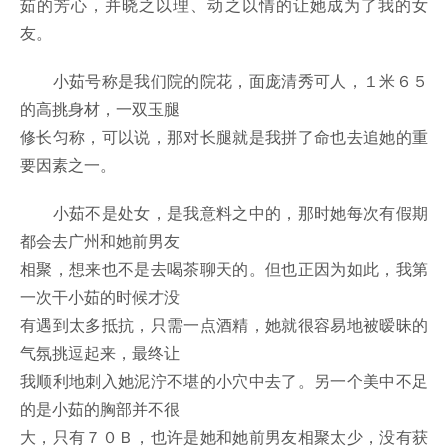
茹的芳心，并晓之以理、动之以情的让她成为了我的女
友。
小茹号称是我们院的院花，面庞清秀可人，１米６５
的高挑身材，一双玉腿
修长匀称，可以说，那对长腿就是我拼了命也去追她的重
要因素之一。
小茹不是处女，是我意料之中的，那时她每次有假期
都会去广州和她前男友
相聚，想来也不是去喝茶聊天的。但也正因为如此，我第
一次干小茹的时候才没
有遇到太多抵抗，只需一点酒精，她就很容易地被暧昧的
气氛挑逗起来，最终让
我顺利地刺入她泥泞不堪的小穴中去了。另一个美中不足
的是小茹的胸部并不很
大，只有７０Ｂ，也许是她和她前男友相聚太少，没有获