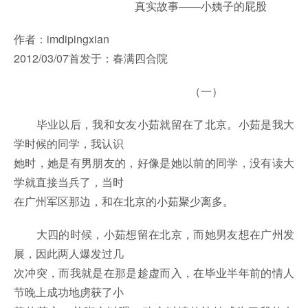
真实故事——小姨子的屁股
作者：imdipingxian
2012/03/07首发于：春满四合院
（一）
毕业以后，我和女友小茹就留在了北京。小茹是我大
学时候的同学，我认识
她时，她是有男朋友的，好像是她以前的同学，没有读大
学就直接当兵了，当时
在广州军区那边，和在北京的小茹聚少离多。
大四的时候，小茹想留在北京，而她男友想在广州发
展，因此两人爆发过几
次冲突，而我就是在那是趁虚而入，在毕业半年前的情人
节晚上成功地虏获了小