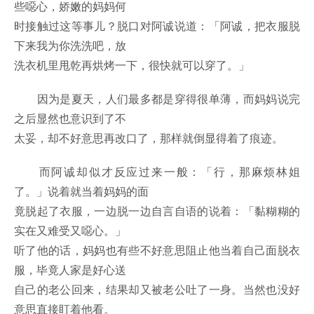
些噁心，娇嫩的妈妈何
时接触过这等事儿？脱口对阿诚说道：「阿诚，把衣服脱
下来我为你洗洗吧，放
洗衣机里甩乾再烘烤一下，很快就可以穿了。」
因为是夏天，人们最多都是穿得很单薄，而妈妈说完
之后显然也意识到了不
太妥，却不好意思再改口了，那样就倒显得着了痕迹。
而阿诚却似才反应过来一般：「行，那麻烦林姐
了。」说着就当着妈妈的面
竟脱起了衣服，一边脱一边自言自语的说着：「黏糊糊的
实在又难受又噁心。」
听了他的话，妈妈也有些不好意思阻止他当着自己面脱衣
服，毕竟人家是好心送
自己的老公回来，结果却又被老公吐了一身。当然也没好
意思直接盯着他看。