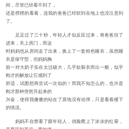
间，尽管已经看不到了，
还是楞楞的看着，连我的爸爸已经软到在地上也没注意到
了。
足足过了三十秒，年轻人才似反应过来，将爸爸扶了
进来，关上房门，而这
时妈妈也从房间走了出来，换上了一套粉色睡衣，虽然睡
衣是保守型，但妈妈胸
前一对大奶子实在太过硕大，几乎欲裂衣而出一般，似乎
刚才的解放让它感到了
舒适，试图想再尝试一次似的！而我不知怎么的，也许是
刚才那种突然升起来的
兴奋，使得我傻傻的站在了原地没有动弹，只是看着楼下
的情况。
妈妈不自禁看了眼年轻人，俏脸爬上了浓浓的红晕，