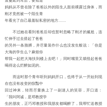
直蔓延到耳后，要知道
妈妈从不曾在除了爸爸以外的陌生人面前裸露过身体，而
刚才竟然被一个陌生青
年看光了自己最羞耻私密的地方……
不过她在看到爸爸后却也暂时忽略了刚才的尴尬，连
忙伸手过去搭起了爸爸
的另外一条胳膊，并尽量装作什么也没发生般说：「你是
大海的学生么？麻烦你
帮我一起把大海扶到楼上去吧！」同时嘴里又嗔怪起爸爸
喝得这么烂醉如泥的。
而这时那个青年听到妈妈开口，也终于从一开始到现
在也没有改变的惊豔中
回过神来，转而尽量换上了一副迷人的笑容，开口道：
「我叫阿诚，是邓教授学
生的朋友，正巧邓教授和我朋友都喝醉了，我帮忙送教授