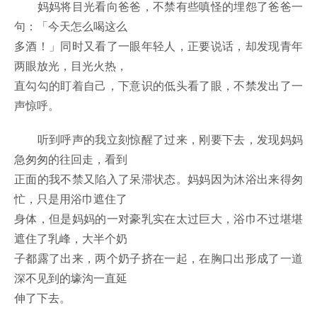
妈妈将目光看向爸爸，不禁有些嗔怪的埋怨了爸爸一
句：「今天怎么喝这么
多酒！」同时又看了一眼年轻人，正要说话，却发现青年
两眼放光，目光火热，
直勾勾的盯着自己，下意识的低头看了眼，不禁发出了一
声惊呼。
听到呼声的我立刻惊醒了过来，刚要下去，发现妈妈
急匆匆的往回走，看到
正面的我不禁又陷入了呆滞状态。妈妈因为沐浴出来得匆
忙，只是用浴巾遮住了
身体，但是妈妈的一对豪乳实在太过巨大，浴巾不过堪堪
遮住了乳峰，大半个奶
子都露了出来，两个奶子挤在一起，在胸口出形成了一道
深不见到的壕沟一直延
伸了下去。