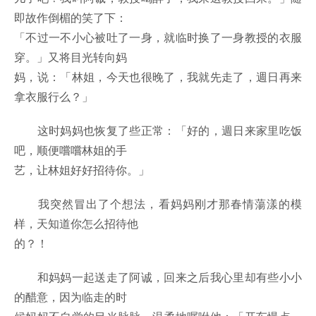
即故作倒楣的笑了下：
「不过一不小心被吐了一身，就临时换了一身教授的衣服
穿。」又将目光转向妈
妈，说：「林姐，今天也很晚了，我就先走了，週日再来
拿衣服行么？」
这时妈妈也恢复了些正常：「好的，週日来家里吃饭
吧，顺便嚐嚐林姐的手
艺，让林姐好好招待你。」
我突然冒出了个想法，看妈妈刚才那春情蕩漾的模
样，天知道你怎么招待他
的？！
和妈妈一起送走了阿诚，回来之后我心里却有些小小
的醋意，因为临走的时