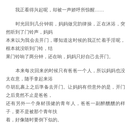
我正看得兴起呢，却被一声娇呼所惊醒……
时光回到几分钟前，妈妈做完韵律操，正在沐浴，突
然听到了门铃声，妈妈
本来以为我会去开门，哪知道这时候的我正忙着手淫呢，
根本就没听到门铃，结
果门铃响了两分钟，还在响，妈妈只好自己去开门。
本来每次回来的时候只有爸爸一个人，所以妈妈也没
太在意，随手拿起来浴
巾胡乱裹上之后準备去开门。让妈妈有些意外的是，开门
之后竟然不止是爸爸，
还有另外一个身材强健的青年人，爸爸一副醉醺醺的样
子，要不是被那个青年扶
着，好像随时要倒下似的。