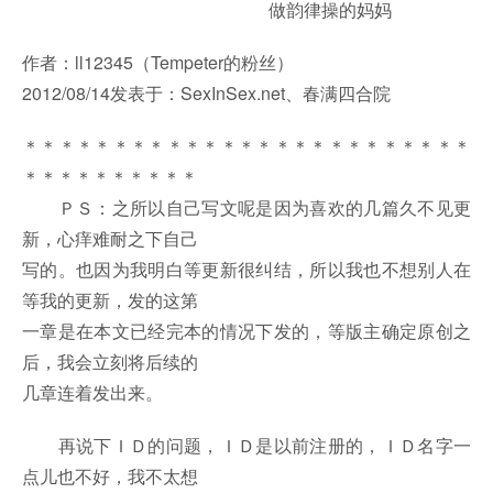
做韵律操的妈妈
作者：ll12345（Tempeter的粉丝）
2012/08/14发表于：SexInSex.net、春满四合院
＊＊＊＊＊＊＊＊＊＊＊＊＊＊＊＊＊＊＊＊＊＊＊＊＊
＊＊＊＊＊＊＊＊＊＊
ＰＳ：之所以自己写文呢是因为喜欢的几篇久不见更
新，心痒难耐之下自己
写的。也因为我明白等更新很纠结，所以我也不想别人在
等我的更新，发的这第
一章是在本文已经完本的情况下发的，等版主确定原创之
后，我会立刻将后续的
几章连着发出来。
再说下ＩＤ的问题，ＩＤ是以前注册的，ＩＤ名字一
点儿也不好，我不太想