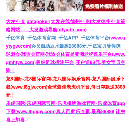
大发扑克|dafapoker|大发在线德州扑克|大发德州扑克策
略网站——大发游戏导航(dfyxdh.com)
千亿体育_千亿体育官网_千亿APP_千亿体育平台
(www.q
ytygw.com)
会员自助返水最高28888元,千亿宝贝等你撩
球盟会-球盟会官网-球盟会体育是亚洲老牌娱乐平台(www.
qmhtyw.com)最好足球投注平台,开户送88元,美女宝贝空
降！
龙8国际-龙8国际官网-龙八国际娱乐官网-龙八国际娱乐下
载(www.l8gjw.com)全球最佳老虎机平台,每日存款送3888
元！
乐虎国际-乐虎国际官网-乐虎棋牌游戏官网-乐虎体育app
下载(www.lhgjgw.com)真人百家乐连赢,最高88888,让您
喜上加喜！