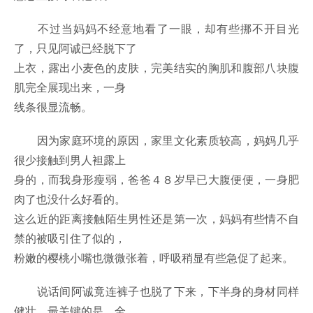
不过当妈妈不经意地看了一眼，却有些挪不开目光
了，只见阿诚已经脱下了
上衣，露出小麦色的皮肤，完美结实的胸肌和腹部八块腹
肌完全展现出来，一身
线条很显流畅。
因为家庭环境的原因，家里文化素质较高，妈妈几乎
很少接触到男人袒露上
身的，而我身形瘦弱，爸爸４８岁早已大腹便便，一身肥
肉了也没什么好看的。
这么近的距离接触陌生男性还是第一次，妈妈有些情不自
禁的被吸引住了似的，
粉嫩的樱桃小嘴也微微张着，呼吸稍显有些急促了起来。
说话间阿诚竟连裤子也脱了下来，下半身的身材同样
健壮，最关键的是，全