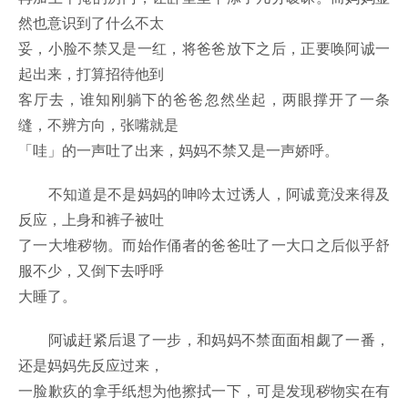
然也意识到了什么不太
妥，小脸不禁又是一红，将爸爸放下之后，正要唤阿诚一
起出来，打算招待他到
客厅去，谁知刚躺下的爸爸忽然坐起，两眼撑开了一条
缝，不辨方向，张嘴就是
「哇」的一声吐了出来，妈妈不禁又是一声娇呼。
不知道是不是妈妈的呻吟太过诱人，阿诚竟没来得及
反应，上身和裤子被吐
了一大堆秽物。而始作俑者的爸爸吐了一大口之后似乎舒
服不少，又倒下去呼呼
大睡了。
阿诚赶紧后退了一步，和妈妈不禁面面相觑了一番，
还是妈妈先反应过来，
一脸歉疚的拿手纸想为他擦拭一下，可是发现秽物实在有