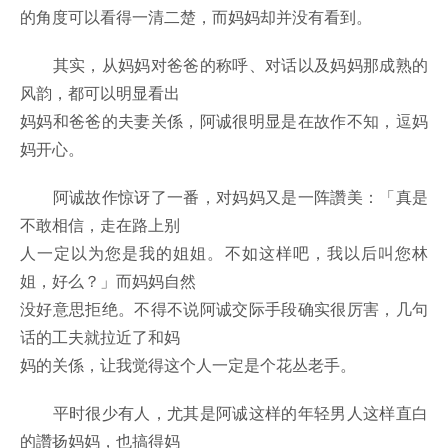
的角度可以看得一清二楚，而妈妈却并没有看到。
其实，从妈妈对爸爸的称呼、对话以及妈妈那成熟的
风韵，都可以明显看出
妈妈和爸爸的夫妻关係，阿诚很明显是在故作不知，逗妈
妈开心。
阿诚故作惊讶了一番，对妈妈又是一阵讚美：「真是
不敢相信，走在路上别
人一定以为您是我的姐姐。不如这样吧，我以后叫您林
姐，好么？」而妈妈自然
没好意思拒绝。不得不说阿诚交际手段确实很厉害，几句
话的工夫就拉近了和妈
妈的关係，让我觉得这个人一定是个花丛老手。
平时很少有人，尤其是阿诚这样的年轻男人这样直白
的讚扬妈妈，也搞得妈