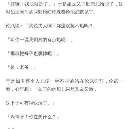
「好嘛！我脱就是了。」于是如玉又把肚兜儿给脱了，这
时如玉胸前的两颗粉红珍珠都给伦武瞧见了。
伦武说︰「我说夫人啊！妳这双腿不热吗？」
「听你一说我倒真的有点热呢！」
「那就把裤子也脱掉吧！」
「是，老爷！」
于是如玉整个人儿便一丝不挂的站在伦武面前，伦武一
看，心里想︰「如玉的肉贝儿果然又白又嫩，
这下子可有得快活了。」
「表哥呀！你在想什么？」