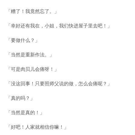
「糟了！我竟然忘了。」
「幸好还有我在，小姐，我们快进屋子里去吧！」
「要做什么？」
「当然是重新作法。」
「可是肉贝儿会痛呀！」
「没这回事！只要照师父说的做，怎么会痛呢？」
「真的吗？」
「当然是真的！」
「好吧！人家就相信你嘛！」