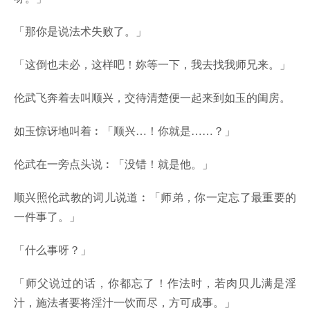
「那你是说法术失败了。」
「这倒也未必，这样吧！妳等一下，我去找我师兄来。」
伦武飞奔着去叫顺兴，交待清楚便一起来到如玉的闺房。
如玉惊讶地叫着︰「顺兴…！你就是……？」
伦武在一旁点头说︰「没错！就是他。」
顺兴照伦武教的词儿说道︰「师弟，你一定忘了最重要的
一件事了。」
「什么事呀？」
「师父说过的话，你都忘了！作法时，若肉贝儿满是淫
汁，施法者要将淫汁一饮而尽，方可成事。」