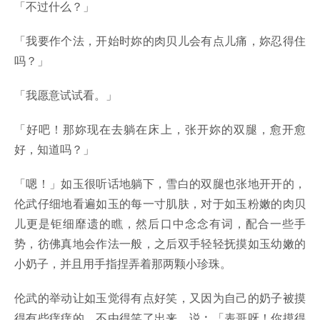
「不过什么？」
「我要作个法，开始时妳的肉贝儿会有点儿痛，妳忍得住
吗？」
「我愿意试试看。」
「好吧！那妳现在去躺在床上，张开妳的双腿，愈开愈
好，知道吗？」
「嗯！」如玉很听话地躺下，雪白的双腿也张地开开的，
伦武仔细地看遍如玉的每一寸肌肤，对于如玉粉嫩的肉贝
儿更是钜细靡遗的瞧，然后口中念念有词，配合一些手
势，彷佛真地会作法一般，之后双手轻轻抚摸如玉幼嫩的
小奶子，并且用手指捏弄着那两颗小珍珠。
伦武的举动让如玉觉得有点好笑，又因为自己的奶子被摸
得有些痒痒的，不由得笑了出来，说︰「表哥呀！你摸得