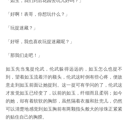
「如玉，我们到后花园去玩儿好吗？」
「好啊！表哥，你想玩什么？」
「玩捉迷藏？」
「好呀，我也喜欢玩捉迷藏呢？」
「那我们走吧！」
如玉先当鬼捉伦武，伦武躲得远远的，如玉怎么也捉不
到，望着如玉流着汗的额头，伦武这时倒有些心疼，便故
意走到如玉前面让她捉到。这一捉可有学问的了，伦武这
才发觉如玉已经变了，以前的如玉，纤细而且柔弱；如今
的她，却有着软软的胸部，虽然隔着衣服和肚兜儿，仍然
可以清楚地感觉到如玉胸前有两颗指头般大的珍珠正紧紧
的贴住自己的胸膛。