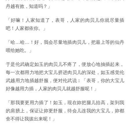
丹越有效，知道吗？」
「好嘛！人家知道了，表哥，人家的肉贝儿你就尽量插
吧！人家都依你。」
「哈…哈…！好，我会尽量地插肉贝儿，把最上等的仙丹
喂给她吃。」
于是伦武确定如玉的肉贝儿不疼了，便放心地抽插起来，
每一次都用力地把大宝儿挤进肉贝儿的深处，如玉感觉伦
武越用力地插越舒服，便对伦武说︰「表哥，你的大宝儿
好像越用力插，人家的肉贝儿就越舒服呢！」
「那我要更用力插了！如玉，现在妳把腿儿抬高，架到我
的肩膀上，保证让妳更舒服，待会儿连我的大宝儿，妳都
舍不得让我拔出来呢！」