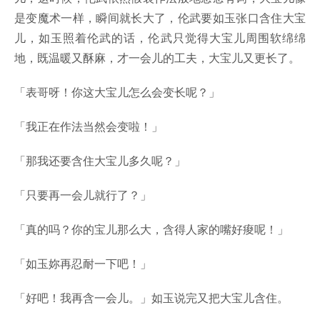
是变魔术一样，瞬间就长大了，伦武要如玉张口含住大宝
儿，如玉照着伦武的话，伦武只觉得大宝儿周围软绵绵
地，既温暖又酥麻，才一会儿的工夫，大宝儿又更长了。
「表哥呀！你这大宝儿怎么会变长呢？」
「我正在作法当然会变啦！」
「那我还要含住大宝儿多久呢？」
「只要再一会儿就行了？」
「真的吗？你的宝儿那么大，含得人家的嘴好痠呢！」
「如玉妳再忍耐一下吧！」
「好吧！我再含一会儿。」如玉说完又把大宝儿含住。