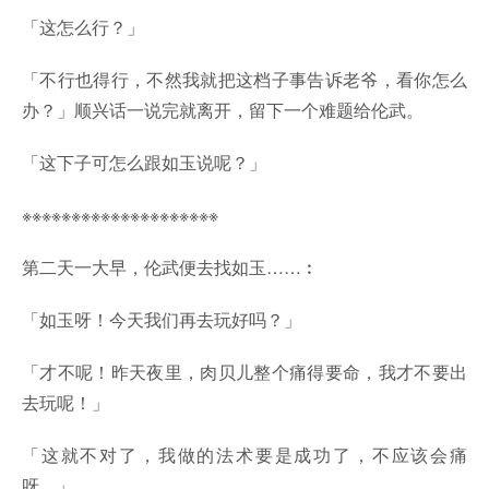
「这怎么行？」
「不行也得行，不然我就把这档子事告诉老爷，看你怎么
办？」顺兴话一说完就离开，留下一个难题给伦武。
「这下子可怎么跟如玉说呢？」
※※※※※※※※※※※※※※※※※※※※
第二天一大早，伦武便去找如玉……︰
「如玉呀！今天我们再去玩好吗？」
「才不呢！昨天夜里，肉贝儿整个痛得要命，我才不要出
去玩呢！」
「这就不对了，我做的法术要是成功了，不应该会痛
呀。」