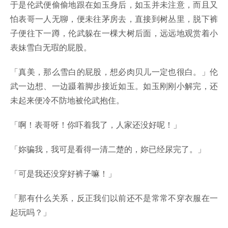
于是伦武便偷偷地跟在如玉身后，如玉并未注意，而且又
怕表哥一人无聊，便未往茅房去，直接到树丛里，脱下裤
子便往下一蹲，伦武躲在一棵大树后面，远远地观赏着小
表妹雪白无瑕的屁股。
「真美，那么雪白的屁股，想必肉贝儿一定也很白。」伦
武一边想、一边蹑着脚步接近如玉。如玉刚刚小解完，还
未起来便冷不防地被伦武抱住。
「啊！表哥呀！你吓着我了，人家还没好呢！」
「妳骗我，我可是看得一清二楚的，妳已经尿完了。」
「可是我还没穿好裤子嘛！」
「那有什么关系，反正我们以前还不是常常不穿衣服在一
起玩吗？」