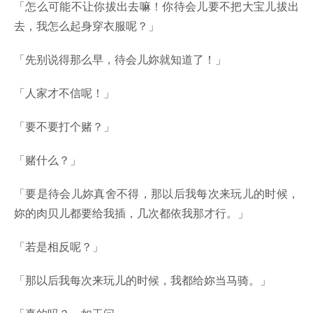
「怎么可能不让你拔出去嘛！你待会儿要不把大宝儿拔出
去，我怎么起身穿衣服呢？」
「先别说得那么早，待会儿妳就知道了！」
「人家才不信呢！」
「要不要打个赌？」
「赌什么？」
「要是待会儿妳真舍不得，那以后我每次来玩儿的时候，
妳的肉贝儿都要给我插，几次都依我那才行。」
「若是相反呢？」
「那以后我每次来玩儿的时候，我都给妳当马骑。」