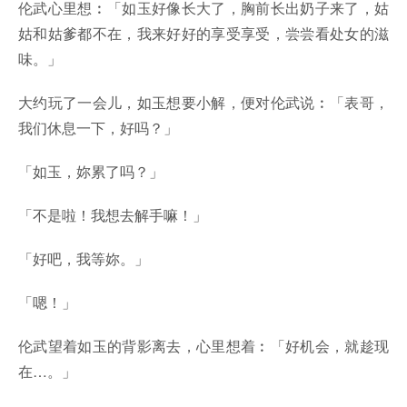
伦武心里想︰「如玉好像长大了，胸前长出奶子来了，姑
姑和姑爹都不在，我来好好的享受享受，尝尝看处女的滋
味。」
大约玩了一会儿，如玉想要小解，便对伦武说︰「表哥，
我们休息一下，好吗？」
「如玉，妳累了吗？」
「不是啦！我想去解手嘛！」
「好吧，我等妳。」
「嗯！」
伦武望着如玉的背影离去，心里想着︰「好机会，就趁现
在…。」