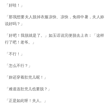
「好哇！」
「那我想要夫人脱掉衣服凉快、凉快，免得中暑，夫人妳
说好吗？」
「好吧！我脱就是了。」如玉话说完便脱去上衣︰「这样
行了吧！老爷。」
「不行！」
「怎么不行？」
「妳还穿着肚兜儿呢！」
「难道连肚兜儿也要脱？」
「正是如此呀！夫人。」