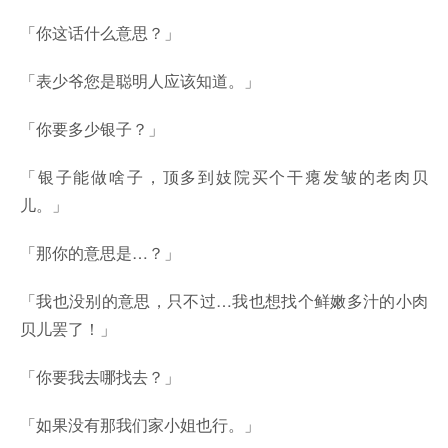
「你这话什么意思？」
「表少爷您是聪明人应该知道。」
「你要多少银子？」
「银子能做啥子，顶多到妓院买个干瘪发皱的老肉贝
儿。」
「那你的意思是…？」
「我也没别的意思，只不过…我也想找个鲜嫩多汁的小肉
贝儿罢了！」
「你要我去哪找去？」
「如果没有那我们家小姐也行。」