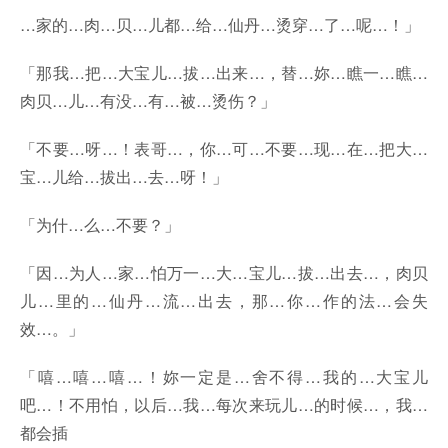
…家的…肉…贝…儿都…给…仙丹…烫穿…了…呢…！」
「那我…把…大宝儿…拔…出来…，替…妳…瞧一…瞧…
肉贝…儿…有没…有…被…烫伤？」
「不要…呀…！表哥…，你…可…不要…现…在…把大…
宝…儿给…拔出…去…呀！」
「为什…么…不要？」
「因…为人…家…怕万一…大…宝儿…拔…出去…，肉贝
儿…里的…仙丹…流…出去，那…你…作的法…会失
效…。」
「嘻…嘻…嘻…！妳一定是…舍不得…我的…大宝儿
吧…！不用怕，以后…我…每次来玩儿…的时候…，我…
都会插