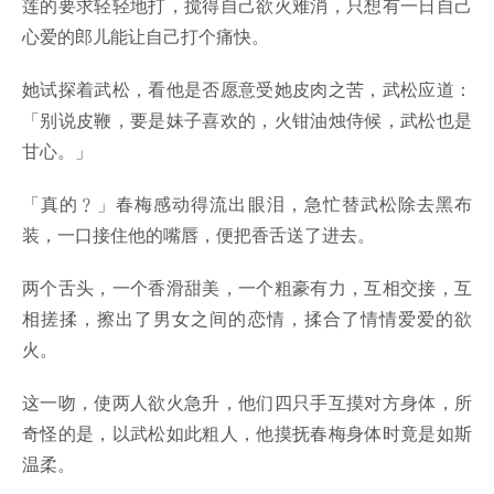
莲的要求轻轻地打，搅得自己欲火难消，只想有一日自己
心爱的郎儿能让自己打个痛快。
她试探着武松，看他是否愿意受她皮肉之苦，武松应道：
「别说皮鞭，要是妹子喜欢的，火钳油烛侍候，武松也是
甘心。」
「真的﹖」春梅感动得流出眼泪，急忙替武松除去黑布
装，一口接住他的嘴唇，便把香舌送了进去。
两个舌头，一个香滑甜美，一个粗豪有力，互相交接，互
相搓揉，擦出了男女之间的恋情，揉合了情情爱爱的欲
火。
这一吻，使两人欲火急升，他们四只手互摸对方身体，所
奇怪的是，以武松如此粗人，他摸抚春梅身体时竟是如斯
温柔。