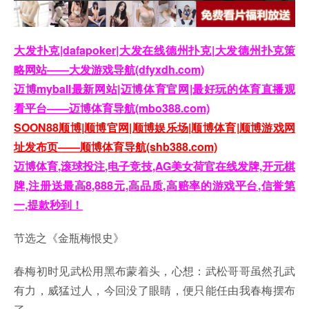
大发扑克|dafapoker|大发在线德州扑克|大发德州扑克策
略网站——大发游戏导航(dfyxdh.com)
迈博myball最新网站|迈博体育官网|最好玩的体育直播观
看平台——迈博体育导航(mbo388.com)
SOON88顺博|顺博官网|顺博娱乐场|顺博体育|顺博游戏网
址发布页——顺博体育导航(shb388.com)
迈博体育,滚球投注,电子竞技,AG美女荷官在线发牌,开元棋
牌,注册送最高8,888元,高品质,高赔率的游戏平台,信誉第
一,提款秒到！
节选之《金瓶梅恨史》
春梅初时见武松用黑布蒙着头，心想：武松哥哥虽然孔武
有力，威猛过人，今回没了眼睛，便只能任由我春梅摆布