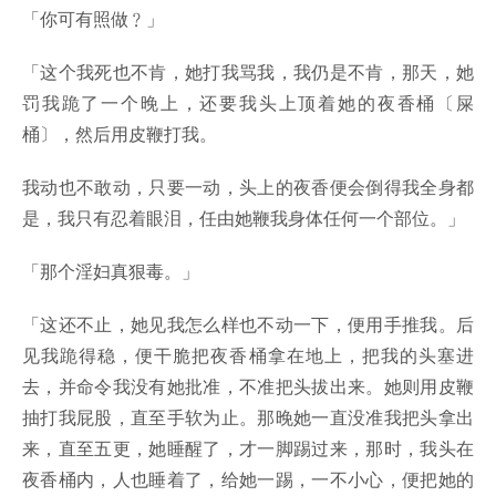
「你可有照做﹖」
「这个我死也不肯，她打我骂我，我仍是不肯，那天，她
罚我跪了一个晚上，还要我头上顶着她的夜香桶〔屎
桶〕，然后用皮鞭打我。
我动也不敢动，只要一动，头上的夜香便会倒得我全身都
是，我只有忍着眼泪，任由她鞭我身体任何一个部位。」
「那个淫妇真狠毒。」
「这还不止，她见我怎么样也不动一下，便用手推我。后
见我跪得稳，便干脆把夜香桶拿在地上，把我的头塞进
去，并命令我没有她批准，不准把头拔出来。她则用皮鞭
抽打我屁股，直至手软为止。那晚她一直没准我把头拿出
来，直至五更，她睡醒了，才一脚踢过来，那时，我头在
夜香桶内，人也睡着了，给她一踢，一不小心，便把她的