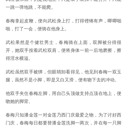
一跳一弹地跳，不能爬。
春梅拿起皮鞭，便向武松身上打，打得铿锵有声，唧唧啪
啪，打了一会，便骑在他身上。
武松果然是个健壮男士，春梅骑在上面，双脚被分得很
开，她双手按着武松双肩，便将身体一前一后地磨擦，擦
得淫水横溢。
武松虽然双手被绑，但眼睛卸看得见，他见到春梅一双玉
腿，虽然不是小脚，即是又白又滑，便有吻下去的冲动。
他双手夹住春梅左脚，用自己头顶做支持点顶在地上，便
吻她的脚背。
春梅只知潘金莲一对金莲乃西门庆最爱之物，为了讨好西
门庆，春梅每日都要替潘金莲洗脚一两次，并在每一只脚