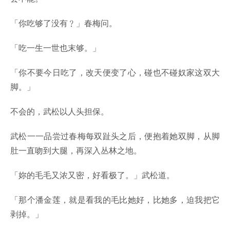
「你吃够了没有﹖」春梅问。
「吃一生一世也末够。」
「你不要今日吃了，改天便变了心，碰也不碰奴家这双大
脚。」
不会的，武松以人头担保。
武松一一品尝过春梅每双趾头之后，便抱着她双脚，从脚
肚一直吻到大腿，再深入丛林之地。
「妳的毛毛又浓又密，好看极了。」武松道。
「那个潘金莲，就是看我的毛比她好，比她多，迫我把它
剥掉。」