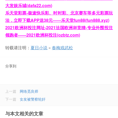
大发娱乐城(dafa22.com)
乐天堂彩票-极速快乐彩、时时彩、北京赛车等多元彩票玩
法，立即下载APP送38元——乐天堂fun88(fun888.xyz)
2021欧洲杯投注网址-2021法国欧洲杯竞猜-专业外围投注
领跑者——2021欧洲杯投注(ozbtz.com)
转载请注明：
夏日小说
»
春梅戏武松
分享到
上一篇
网络觅良师
下一篇
女友被警察轮奸
与本文相关的文章