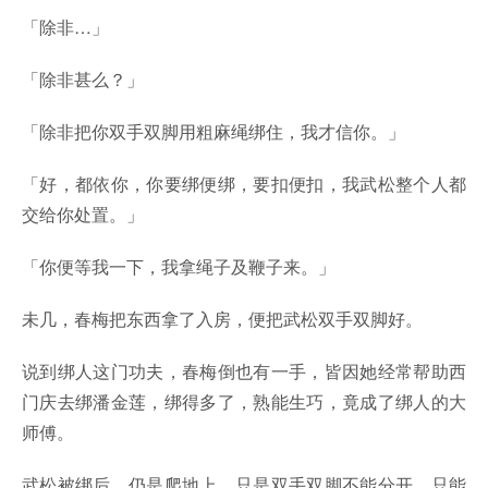
「除非…」
「除非甚么？」
「除非把你双手双脚用粗麻绳绑住，我才信你。」
「好，都依你，你要绑便绑，要扣便扣，我武松整个人都
交给你处置。」
「你便等我一下，我拿绳子及鞭子来。」
未几，春梅把东西拿了入房，便把武松双手双脚好。
说到绑人这门功夫，春梅倒也有一手，皆因她经常帮助西
门庆去绑潘金莲，绑得多了，熟能生巧，竟成了绑人的大
师傅。
武松被绑后，仍是爬地上，只是双手双脚不能分开，只能