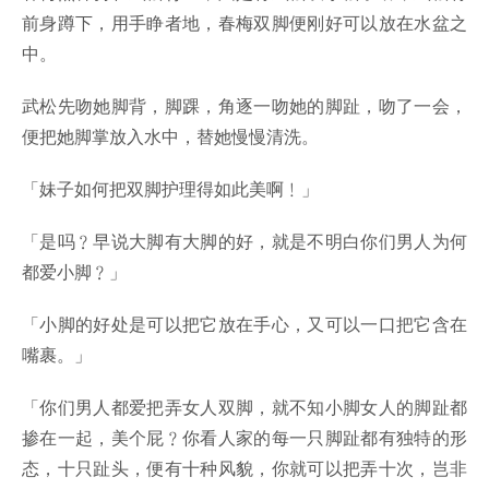
前身蹲下，用手睁者地，春梅双脚便刚好可以放在水盆之
中。
武松先吻她脚背，脚踝，角逐一吻她的脚趾，吻了一会，
便把她脚掌放入水中，替她慢慢清洗。
「妹子如何把双脚护理得如此美啊﹗」
「是吗﹖早说大脚有大脚的好，就是不明白你们男人为何
都爱小脚﹖」
「小脚的好处是可以把它放在手心，又可以一口把它含在
嘴裹。」
「你们男人都爱把弄女人双脚，就不知小脚女人的脚趾都
掺在一起，美个屁﹖你看人家的每一只脚趾都有独特的形
态，十只趾头，便有十种风貌，你就可以把弄十次，岂非