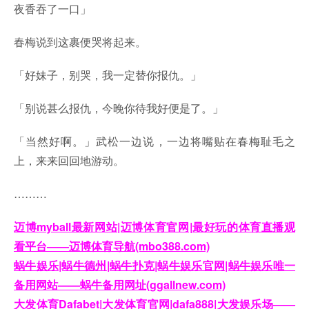
夜香吞了一口」
春梅说到这裹便哭将起来。
「好妹子，别哭，我一定替你报仇。」
「别说甚么报仇，今晚你待我好便是了。」
「当然好啊。」武松一边说，一边将嘴贴在春梅耻毛之
上，来来回回地游动。
………
迈博myball最新网站|迈博体育官网|最好玩的体育直播观
看平台——迈博体育导航(mbo388.com)
蜗牛娱乐|蜗牛德州|蜗牛扑克|蜗牛娱乐官网|蜗牛娱乐唯一
备用网站——蜗牛备用网址(ggallnew.com)
大发体育Dafabet|大发体育官网|dafa888|大发娱乐场——