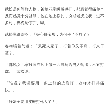
武松是何等样人物，被她花拳绣腿锤打，那裹觉得痛楚﹖
反而感觉十分舒服，他在地上挣扎，扮成老虎之状，过不
多时，春梅竟停了手脚。
武松觉得奇怪：「好心肝宝贝，为何停了不打了﹖」
春梅喘着气道：「累死人家了，打着你又不痛，打来干
甚﹖」
「都说女儿家只宜在床上做一匹野马给男人驾御，不宜打
虎。」武松说。
「谁说﹖我说要用一条上好的皮鞭打，这样才打得痛
快。」
「好妹子要用皮鞭打死人了﹗」