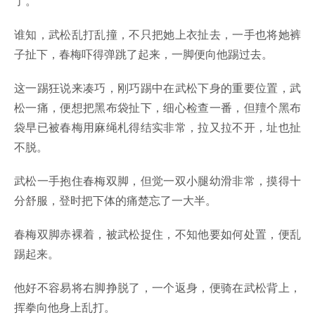
了。
谁知，武松乱打乱撞，不只把她上衣扯去，一手也将她裤
子扯下，春梅吓得弹跳了起来，一脚便向他踢过去。
这一踢狂说来凑巧，刚巧踢中在武松下身的重要位置，武
松一痛，便想把黑布袋扯下，细心检查一番，但羶个黑布
袋早已被春梅用麻绳札得结实非常，拉又拉不开，址也扯
不脱。
武松一手抱住春梅双脚，但觉一双小腿幼滑非常，摸得十
分舒服，登时把下体的痛楚忘了一大半。
春梅双脚赤裸着，被武松捉住，不知他要如何处置，便乱
踢起来。
他好不容易将右脚挣脱了，一个返身，便骑在武松背上，
挥拳向他身上乱打。