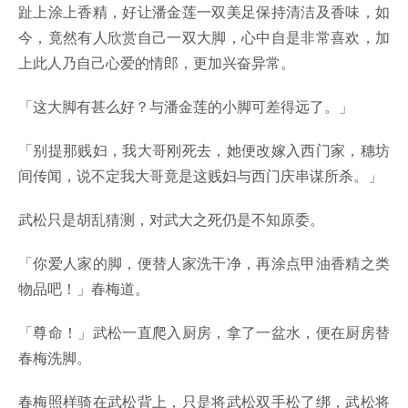
趾上涂上香精，好让潘金莲一双美足保持清洁及香味，如
今，竟然有人欣赏自己一双大脚，心中自是非常喜欢，加
上此人乃自己心爱的情郎，更加兴奋异常。
「这大脚有甚么好？与潘金莲的小脚可差得远了。」
「别提那贱妇，我大哥刚死去，她便改嫁入西门家，穗坊
间传闻，说不定我大哥竟是这贱妇与西门庆串谋所杀。」
武松只是胡乱猜测，对武大之死仍是不知原委。
「你爱人家的脚，便替人家洗干净，再涂点甲油香精之类
物品吧！」春梅道。
「尊命！」武松一直爬入厨房，拿了一盆水，便在厨房替
春梅洗脚。
春梅照样骑在武松背上，只是将武松双手松了绑，武松将