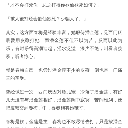
「才不会打死你，总之打得你欲仙欲死如何﹖」
「被人鞭打还会欲仙欲死？少骗人了。」
其实，这方面春梅是经验丰富，她服侍潘金莲，见西门庆
最爱用皮鞭打她，而潘金莲不但不以为苦，反而以此为
乐，有时乐得高潮迭起，淫水泛溢，浪声不绝，叫看者羡
慕，听者惊心。
就是春梅自己，也尝过潘金莲不少的皮鞭，倒也是一门痛
苦的享受。
曾经试过一次，西门庆因对瓶儿宠，冷落了潘金莲，有好
几天没有与潘金莲相好，潘金莲闺中寂寞，苦闷难刹，便
把皮鞭交到春梅手中，要春梅将她鞭打。
春梅是奴，金莲是主，春梅也不敢尽情去打，只是按潘金