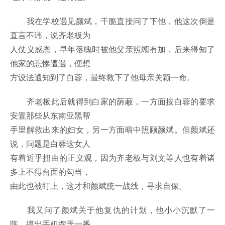
我在学校遇见颜斌，干脆直接问了下他，他这次倒是
直言不讳，说齐老板为
人仗义感恩，早年落魄时被他父亲照顾有加，后来得知了
他家的悲惨遭遇，便想
方设法通知到了白蓉，最终救下了他母亲关颖一命。
齐老板此后就得到白家的荫蔽，一方面按白蓉的要求
安置那些从东南亚黑帮
手里解救出来的妇女，另一方面暗中照顾颜斌。但颜斌还
说，问题是白蓉这女人
有着近乎扭曲的正义观，因为齐老板与刘文等人也有着诸
多上不得台面的勾当，
由此也被盯上，这才和颜斌统一战线，寻求自保。
我又问了颜斌关于他复仇的计划，他小小沉默了一
阵，摸出手机摆弄一番，