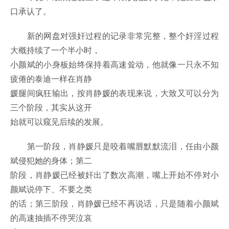
口承认了。
新的网盘对强奸过程的记录非常完整，整个奸淫过程
大概持续了一个半小时，
小颜斌的小身板始终保持着高速耸动，他就像一只永不知
疲倦的泰迪一样在肖静
媛腿间疯狂输出，按肖静媛的表现来说，大致又可以分为
三个阶段，其实从这开
始就可以窥见后续的发展。
第一阶段，肖静媛只是咬着嘴唇默默流泪，任由小颜
斌侵犯她的身体；第二
阶段，肖静媛已经被奸出了数次高潮，嘴上开始不停对小
颜斌说停下、不要之类
的话；第三阶段，肖静媛已经不再说话，只是随着小颜斌
的高速抽插不停哭泣哀