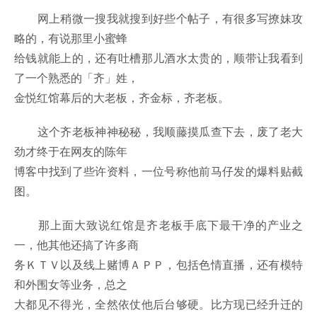
网上稍微一搜我就搜到好些个帖子，有很多写撩妹攻
略的，有说那里小蜜蜂
给钱就能上的，还有吐槽那儿酒水太贵的，顺带让我看到
了一个熟悉的「齐」姓，
金悦红馆幕后的大老板，齐金标，齐老板。
这个齐老板神神秘秘，我顺藤摸瓜查下去，废了老大
劲才终于在网友的陈年
博客中找到了些许资料，一位号称他前马仔发的爆料贴截
图。
那上面大致说红馆是齐老板手底下最干净的产业之
一，他其他还搞了许多商
务ＫＴＶ以及线上赌博ＡＰＰ，包括色情直播，还有模特
和外围女等业务，总之
大都见不得光，全然依仗他后台够硬。比方现已经升迁的