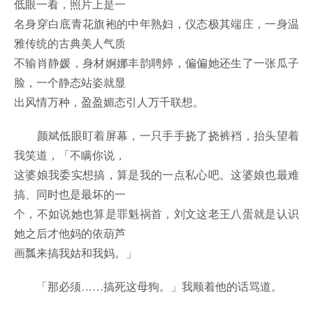
低眼一看，照片上是一
名身穿白底青花旗袍的中年熟妇，仪态极其端庄，一身温
雅传统的古典美人气质
不输肖静媛，身材婀娜丰韵聘婷，偏偏她还生了一张瓜子
脸，一个静态站姿就显
出风情万种，盈盈媚态引人万千联想。
颜斌低眼盯着屏幕，一只手手挠了挠裤裆，抬头望着
我笑道，「不瞒你说，
这婆娘我委实想搞，算是我的一点私心吧。这婆娘也最难
搞、同时也是最坏的一
个，不如说她也算是罪魁祸首，刘文这老王八蛋就是认识
她之后才他妈的依葫芦
画瓢来搞我姑和我妈。」
「那必须……搞死这母狗。」我顺着他的话骂道。