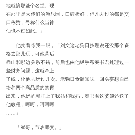
地就搞那些个名堂。现
在那里是大佬们的游乐园，口碑极好，但凡去过的都是交
口称赞，号称什么当神
仙也不过如此。」
他笑着瞟我一眼，「刘文这老狗日按理说还没那个资
格去那儿玩，可他背后
靠山和那边关系不错，前后也由他经手帮秦书君处理过一
些财务问题，这就牵上
了线，让他去玩过几次。老狗日食髓知味，回头妄想自己
培养两个高品质的禁脔
出来，他妈的就盯上了我姑和我妈，秦书君这婆娘还送了
他教程，呵呵，呵呵呵
……」
「斌哥，节哀顺变。」