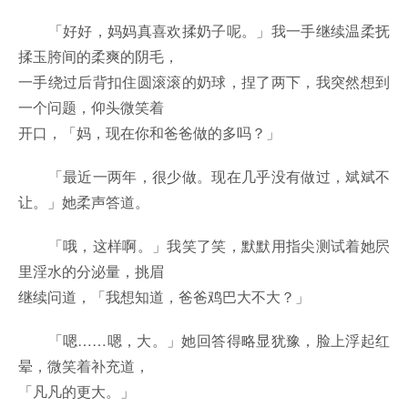
「好好，妈妈真喜欢揉奶子呢。」我一手继续温柔抚
揉玉胯间的柔爽的阴毛，
一手绕过后背扣住圆滚滚的奶球，捏了两下，我突然想到
一个问题，仰头微笑着
开口，「妈，现在你和爸爸做的多吗？」
「最近一两年，很少做。现在几乎没有做过，斌斌不
让。」她柔声答道。
「哦，这样啊。」我笑了笑，默默用指尖测试着她屄
里淫水的分泌量，挑眉
继续问道，「我想知道，爸爸鸡巴大不大？」
「嗯……嗯，大。」她回答得略显犹豫，脸上浮起红
晕，微笑着补充道，
「凡凡的更大。」