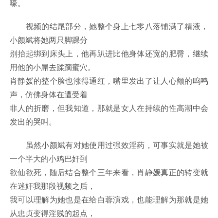
嚎。
视频的结尾部分，她整个身上七零八落铺满了精液，
小颜斌将她两只脚踝分
别抬起绑到床头上，他再趴进比他身体还宽的肥臀，继续
用他的小屌去蹂躏蜜穴。
肖静媛的整个脸也涨得通红，嘴里发出了让人心颤的呜鸣
声，仿佛身体在遭受着
非人的折磨，但我知道，那就是女人在持续的性高潮中会
发出的哭叫。
虽然小颜斌有对她使用过强效淫药，可事实就是她被
一个半大的小鸡巴奸到
欲仙欲死，随后结合整个三年来看，肖静媛真正的转变就
在迷奸我那段视频之后，
我可以理解为她也是在给白蓉演戏，也能理解为那就是她
从忠贞变得淫贱的起点，