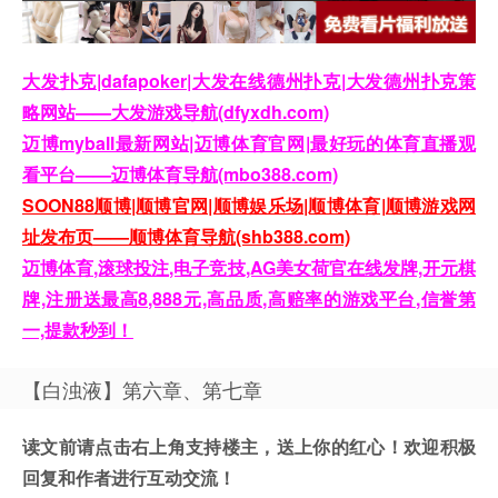
大发扑克|dafapoker|大发在线德州扑克|大发德州扑克策
略网站——大发游戏导航(dfyxdh.com)
迈博myball最新网站|迈博体育官网|最好玩的体育直播观
看平台——迈博体育导航(mbo388.com)
SOON88顺博|顺博官网|顺博娱乐场|顺博体育|顺博游戏网
址发布页——顺博体育导航(shb388.com)
迈博体育,滚球投注,电子竞技,AG美女荷官在线发牌,开元棋
牌,注册送最高8,888元,高品质,高赔率的游戏平台,信誉第
一,提款秒到！
【白浊液】第六章、第七章
读文前请点击右上角支持楼主，送上你的红心！欢迎积极
回复和作者进行互动交流！