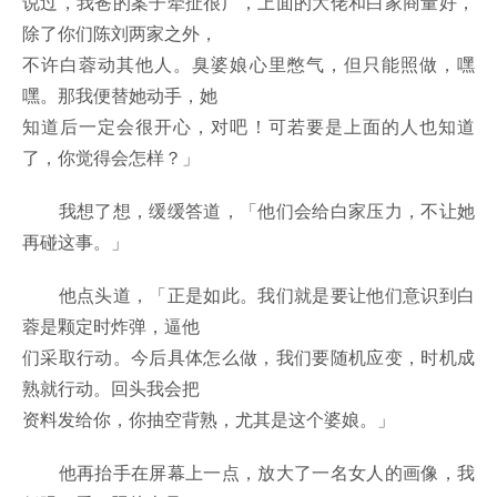
说过，我爸的案子牵扯很广，上面的大佬和白家商量好，
除了你们陈刘两家之外，
不许白蓉动其他人。臭婆娘心里憋气，但只能照做，嘿
嘿。那我便替她动手，她
知道后一定会很开心，对吧！可若要是上面的人也知道
了，你觉得会怎样？」
我想了想，缓缓答道，「他们会给白家压力，不让她
再碰这事。」
他点头道，「正是如此。我们就是要让他们意识到白
蓉是颗定时炸弹，逼他
们采取行动。今后具体怎么做，我们要随机应变，时机成
熟就行动。回头我会把
资料发给你，你抽空背熟，尤其是这个婆娘。」
他再抬手在屏幕上一点，放大了一名女人的画像，我