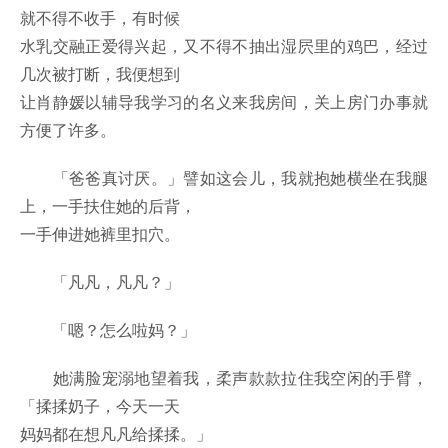
就不得不收手，有时候
水乳交融正爱得兴起，又不得不抽出湿屄里的鸡巴，经过
几次被打断，我便想到
让肖静媛以辅导我学习的名义来我房间，关上房门办事就
方便了许多。
「爸爸真讨厌。」譬如这会儿，我就抱她横坐在我腿
上，一手扶住她的后背，
一手伸进她裤里扣穴。
「凡凡，凡凡？」
「嗯？怎么啦妈？」
她满脸宠溺地望着我，柔声款款拉住我空闲的手臂，
「揉揉奶子，今天一天
妈妈都在想凡凡给揉揉。」