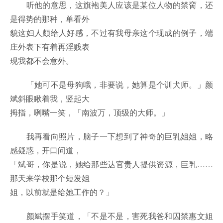
听他的意思，这旗袍美人应该是某位人物的禁脔，还
是得势的那种，单看外
貌这妇人颇给人好感，不过有我母亲这个现成的例子，端
庄外表下有着再淫贱表
现我都不会意外。
「她可不是母狗哦，非要说，她算是个训犬师。」颜
斌斜眼瞅着我，竖起大
拇指，咧嘴一笑，「南波万，顶级的大师。」
我再看向照片，脑子一下想到了神奇的巨乳姐姐，略
感疑惑，开口问道，
「斌哥，你是说，她给那些达官贵人提供资源，巨乳……
那天来学校那个短发姐
姐，以前就是给她工作的？」
颜斌摆手笑道，「不是不是，害死我爸和囚禁惠文姐