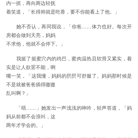
内一抓，再向两边轻抚
着笑道，「长得帅就是吃香，要不你能看上了他。」
她不否认，再同我说，「你爸……体力也好。每次开
房都会做到天亮，妈妈
不求他，他就不会停下。」
我挺了挺蜜穴内的鸡巴，蜜肉温热且软滑又紧实，着
实是让人欲罢不能，咧
嘴一笑，「这我懂，妈妈的屄屄可舒服了。妈妈那时候是
不是就被爸爸插得嗷嗷
乱叫啊？」
「唔……」她发出一声浅浅的呻吟，轻声答道，「妈
妈从前都不会浪叫，这
两年才学会的。」