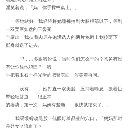
淫笑着说，「妈，你手撑书桌上。」
等她站好，我轻轻将她睡裤挎到大腿根部以下，等到
一双宽厚如盆的玉臀完
全露出，我扶着肉屌在饱满诱人的两片鲍唇上划拉两下，
挺身就送了进去。
「呜……多跟我说说，当时你们怎么干的？爸爸有没
有让你舔他鸡巴？」我
手把着玉石一样光滑的肥臀表面，淫笑着再问。
「没有……」她打直一双美腿，压抑着喘息，撅着巨
臀轻轻答道，「很正常
的姿势，第一次，妈妈有些痛……很快就结束了。」
我缓缓蠕动屁股，低眼盯着晶莹的穴口，「妈妈那时
是处女？流血了？」