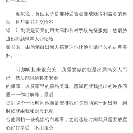
颜斌说，黄姓女子是那种受害者变成既得利益者的典
型，且与秦书君交情不
错，计划便是要我们用大屌和各种手段先征服她，然后胁
迫她将颜斌本人介绍给
秦书君，由他亲自出屌去搞定这位让他垂涎已久的古典美
妇。
计划听起来很完美，我需要做的就是出屌搞女人而
已，然后能得到将来安全
的保障，以及家里的极品美母。颜斌再就我提出的许多问
题一一作出解释，最后
提到隔个一段时间他准备安排我们陈刘两家一起出游，到
时候就由我和刘晨北配
合他再拍一些视频给白蓉看，之前这段时间我只需要放宽
心好好享受，不用担心