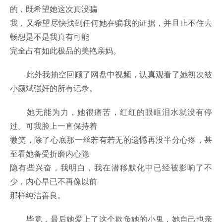
的，既希望她这次真没骗
我，又希望尽快找到任何她在骗我的证据，并且止不住去
畅想是不是我真有可能
完全占有如此极品的美艳亲妈。
此外我抽空回顾了网盘中视频，认真观看了她初次被
小颜斌强奸的所有记录。
她无能为力，她很痛苦，红红的眼眶泪水就没有停
过。可我脸上一直保持着
微笑，除了心底那一丝若有若无的遗憾再没半分心疼，甚
至看她备受折磨内心隐
隐有些兴奋，我明白，我在潜移默化中已经被影响了不
少，内心早已不再像以前
那样纯洁善良。
毕竟，最后她爱上了这个欺负她的小鬼，她自己也亲