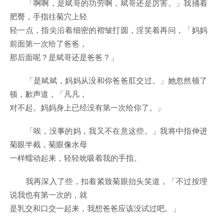
「啊啊，是斌哥的功劳啊，斌哥还是厉害。」我捅着
肥臀，手指往菊穴上轻
轻一点，指尖沿着细密的褶皱打圆，淫笑着再问，「妈妈
前面第一次给了爸爸，
那后面呢？是斌哥还是爸爸？」
「是斌斌，妈妈从没和你爸爸肛交过。」她忽然顿了
顿，歉声道，「凡凡，
对不起。妈妈身上已经没有第一次给你了。」
「唉，没事的妈，我又不在意这些。」我将中指伸进
菊眼半截，菊眼像水母
一样蠕动起来，轻轻吮吸着我的手指。
我再深入了些，扣着紧致菊眼抬头笑道，「不过按理
说我也有第一次的，就
是乳交和口交一起来，我想爸爸应该没试过吧。」