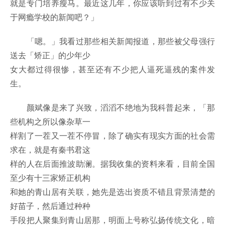
就是专门培养瘦马。最近这几年，你应该听到过有不少关
于网瘾学校的新闻吧？」
「嗯。」我看过那些相关新闻报道，那些被父母强行
送去「矫正」的少年少
女大都过得很惨，甚至还有不少把人逼死逼残的案件发
生。
颜斌像是来了兴致，滔滔不绝地为我科普起来，「那
些机构之所以像杂草一
样割了一茬又一茬不停冒，除了确实有现实方面的社会需
求在，就是有秦书君这
样的人在后面推波助澜。据我收集的资料来看，目前全国
至少有十三家矫正机构
和她的青山居有关联，她先是选出资质不错且背景清楚的
好苗子，然后通过种种
手段把人聚集到青山居那，明面上号称弘扬传统文化，暗