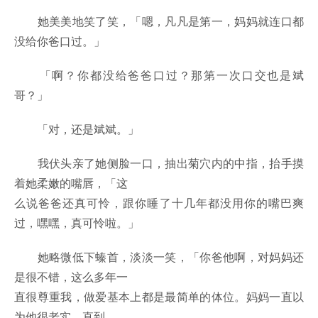
她美美地笑了笑，「嗯，凡凡是第一，妈妈就连口都
没给你爸口过。」
「啊？你都没给爸爸口过？那第一次口交也是斌
哥？」
「对，还是斌斌。」
我伏头亲了她侧脸一口，抽出菊穴内的中指，抬手摸
着她柔嫩的嘴唇，「这
么说爸爸还真可怜，跟你睡了十几年都没用你的嘴巴爽
过，嘿嘿，真可怜啦。」
她略微低下螓首，淡淡一笑，「你爸他啊，对妈妈还
是很不错，这么多年一
直很尊重我，做爱基本上都是最简单的体位。妈妈一直以
为他很老实，直到……