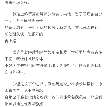
将来会怎么样。
我脸上终于露出释然的微笑，与他一番寒暄后各自分
开，回头再琢磨琢磨他
的话，总有一种不太好的预感，就类似于古代死囚在行刑
前吃断头饭，吃顿好的
再上路。
我这里就继续和肖静媛相亲相爱，学校里毕竟有诸多
不便，我让她以我身体
不好为由去找到班主任鼻毛张，为我打了可以长期翘掉晚
自习的报告。
我也是换了个思路，刻意与她减少在学校里接触，原
因很简单，我不信颜斌
会那么干脆就把她交给我。他们可能背着我私会，那么我
便可以通过检查肖静媛