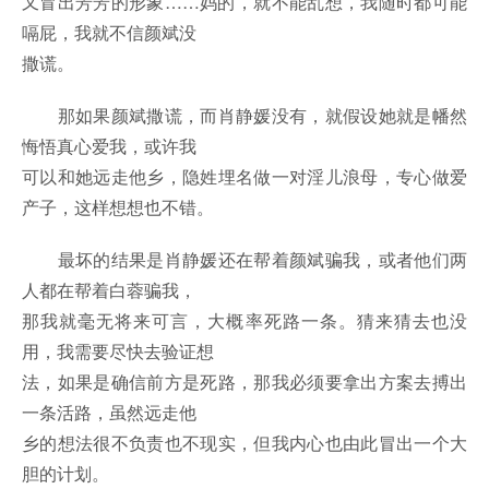
又冒出芳芳的形象……妈的，就不能乱想，我随时都可能
嗝屁，我就不信颜斌没
撒谎。
那如果颜斌撒谎，而肖静媛没有，就假设她就是幡然
悔悟真心爱我，或许我
可以和她远走他乡，隐姓埋名做一对淫儿浪母，专心做爱
产子，这样想想也不错。
最坏的结果是肖静媛还在帮着颜斌骗我，或者他们两
人都在帮着白蓉骗我，
那我就毫无将来可言，大概率死路一条。猜来猜去也没
用，我需要尽快去验证想
法，如果是确信前方是死路，那我必须要拿出方案去搏出
一条活路，虽然远走他
乡的想法很不负责也不现实，但我内心也由此冒出一个大
胆的计划。