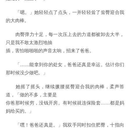
「嗯。」她轻轻点了点头，一并轻轻耸了耸臀迎合我
的大肉棒。
肉臀弹力十足，每一次压上去的力道都被卸去大半，
只是我不敢太激烈地抽
插，害怕啪啪啪的声音太响，招来了爸爸。
「……能拿到你的处女，爸爸还真是幸运。估计你们
那时候没少做吧。」
她摇了摇头，继续撅腰挺臀迎合我的肉棒，柔声答
道，「做的不多，主要是
你爸那时候穷，没钱开房。有时候就连保险套……都是妈
妈给买的。」
「嘿！爸爸还真是。」我双手同时扣住肥臀，十指向