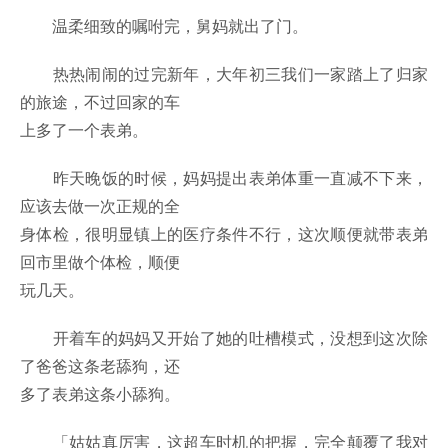
温柔细致的嘱咐完，舅妈就出了门。
热热闹闹的过完新年，大年初三我们一家踏上了归家
的旅途，不过回家的车
上多了一个表弟。
昨天晚饭的时候，妈妈提出表弟体重一直减不下来，
应该去做一次正规的全
身体检，很明显镇上的医疗条件不行，这次顺便就带表弟
回市里做个体检，顺便
玩几天。
开着车的妈妈又开始了她的吐槽模式，没想到这次除
了爸爸这条老舔狗，还
多了表弟这条小舔狗。
「姑姑真厉害，这超车时机的把握，完全颠覆了我对