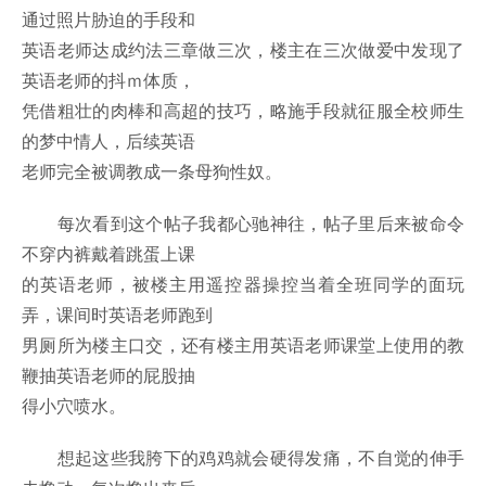
通过照片胁迫的手段和
英语老师达成约法三章做三次，楼主在三次做爱中发现了
英语老师的抖ｍ体质，
凭借粗壮的肉棒和高超的技巧，略施手段就征服全校师生
的梦中情人，后续英语
老师完全被调教成一条母狗性奴。
每次看到这个帖子我都心驰神往，帖子里后来被命令
不穿内裤戴着跳蛋上课
的英语老师，被楼主用遥控器操控当着全班同学的面玩
弄，课间时英语老师跑到
男厕所为楼主口交，还有楼主用英语老师课堂上使用的教
鞭抽英语老师的屁股抽
得小穴喷水。
想起这些我胯下的鸡鸡就会硬得发痛，不自觉的伸手