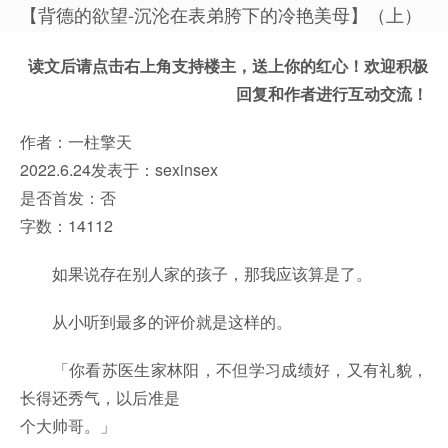
【背德的欲望-沉沦在表弟胯下的冷艳美母】（上）
读文后请点击右上角支持楼主，送上你的红心！欢迎积极
回复和作者进行互动交流！
作者：一柱擎天
2022.6.24发表于：sexinsex
是否首发：否
字数：14112
如果说存在别人家的孩子，那我应该算是了。
从小听到最多的评价就是这样的。
「你看苏医生家林阳，不但学习成绩好，又有礼貌，
长得还秀气，以后准是
个大帅哥。」