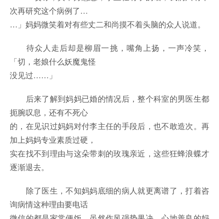
次再研究这个病例了…
…」妈妈微笑着对有些丈二和尚摸不着头脑的众人说道。
待众人走后却是柳眉一挑，嘴角上扬，一声冷笑，
「切，老娘什么妖魔鬼怪
没见过……」
后来了解到妈妈已婚的情况后，整个科室的男医生都
扼腕叹息，还有不死心
的，在见识过妈妈对付李主任的手段后，也不敢造次。再
加上妈妈专业素质过硬，
实在找不到理由与这朵带刺的玫瑰亲近，这些狂蜂浪蝶才
逐渐退去。
除了医生，不知妈妈底细的病人就更离谱了，打着咨
询病情这种理由要电话
微信的都是家常便饭，虽然作风强势果决，心地善良的妈