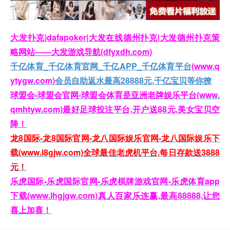
大发扑克|dafapoker|大发在线德州扑克|大发德州扑克策
略网站——大发游戏导航(dfyxdh.com)
千亿体育_千亿体育官网_千亿APP_千亿体育平台
(www.q
ytygw.com)
会员自助返水最高28888元,千亿宝贝等你撩
球盟会-球盟会官网-球盟会体育是亚洲老牌娱乐平台(www.
qmhtyw.com)最好足球投注平台,开户送88元,美女宝贝空
降！
龙8国际-龙8国际官网-龙八国际娱乐官网-龙八国际娱乐下
载(www.l8gjw.com)全球最佳老虎机平台,每日存款送3888
元！
乐虎国际-乐虎国际官网-乐虎棋牌游戏官网-乐虎体育app
下载(www.lhgjgw.com)真人百家乐连赢,最高88888,让您
喜上加喜！