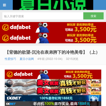
夏日小说
【背德的欲望-沉沦在表弟胯下的冷艳美母】（上）
性爱技巧
夏日小说网
4年前 (2022-10-04)
3215浏览