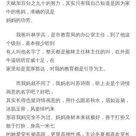
天赋加百分之九十的努力，其实只有我自己知道是因为家
中的爸妈，准确的说是
妈妈的功劳。
我爸叫林学兵，是市教育局的办公室主任，到了他这
个级别，基本很少听到
有人叫他名字了，整天都是被林主任林主任的叫，在外面
牛逼哄哄官威十足，在
家里却是宽厚豁达，对我的教育都是引导为主。
而我妈就不同了，我妈名叫苏诗雨，听上去是个诗情
画意的名字吧？好吧，
其实长得也挺诗情画意的，用什么眼若秋水，眉如远黛，
冰肌玉骨，风姿绰约来
形容我妈完全不为过。妈妈身材本来就极好，善于打扮又
敢于打扮，身高一米七
的她爱穿长裙高跟，更显高挑性感，无论冬夏都喜欢穿长