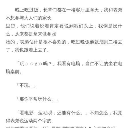
晚上吃过饭，长辈们都在一楼客厅里聊天，我和表弟
不想参与大人们的家长
里短，他们说着说着肯定要说到我们头上，我倒是没什
么，从来都是拿来做参照
物的，表弟估计是很不喜欢的，吃过晚饭他就溜到二楼去
了，我也跟着上去了。
「玩ｃｓｇｏ吗？」我看有电脑，当仁不让的坐在电
脑桌前。
「不玩。」
「那你平常玩什么。」
「看电影，运动呗，还能有什么。」不知怎么，我觉
得表弟说运动两个字的