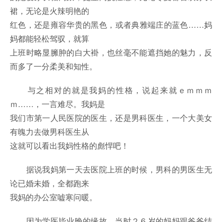
裙，无论是火辣明艳的
红色，还是雍容华贵的黑色，或者典雅端庄的蓝色……妈
妈都能轻松驾驭，就算
上班时略显臃肿的白大褂，也丝毫不能遮挡她的魅力，反
而多了一分柔美和知性。
与之相对的就是我妈的性格，说起来就ｅｍｍｍ
ｍ……，一言难尽。我妈是
我们市第一人民医院的医生，还是男科医生，一个大美女
有魄力去做男科医生从
这就可以看出我妈性格的彪悍吧！
据说我妈第一天去医院上班的时候，男科的男医生无
论已婚未婚，全都跑来
我妈的办公室嘘寒问暖。
因为学医毕业晚的缘故，当时２６岁的妈妈跟爸爸结