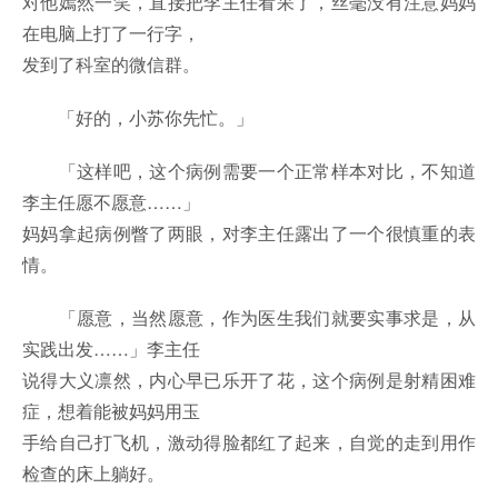
对他嫣然一笑，直接把李主任看呆了，丝毫没有注意妈妈
在电脑上打了一行字，
发到了科室的微信群。
「好的，小苏你先忙。」
「这样吧，这个病例需要一个正常样本对比，不知道
李主任愿不愿意……」
妈妈拿起病例瞥了两眼，对李主任露出了一个很慎重的表
情。
「愿意，当然愿意，作为医生我们就要实事求是，从
实践出发……」李主任
说得大义凛然，内心早已乐开了花，这个病例是射精困难
症，想着能被妈妈用玉
手给自己打飞机，激动得脸都红了起来，自觉的走到用作
检查的床上躺好。