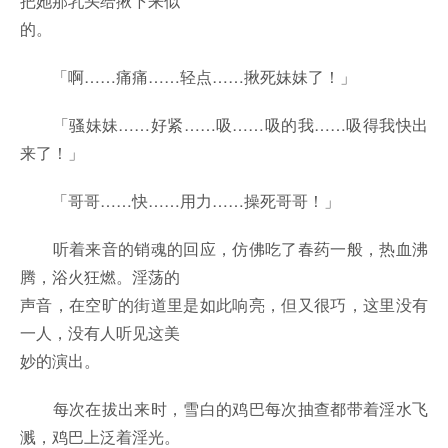
把她那乳头给揪下来似
的。
「啊……痛痛……轻点……揪死妹妹了！」
「骚妹妹……好紧……吸……吸的我……吸得我快出
来了！」
「哥哥……快……用力……操死哥哥！」
听着来音的销魂的回应，仿佛吃了春药一般，热血沸
腾，浴火狂燃。淫荡的
声音，在空旷的街道里是如此响亮，但又很巧，这里没有
一人，没有人听见这美
妙的演出。
每次在拔出来时，雪白的鸡巴每次抽查都带着淫水飞
溅，鸡巴上泛着淫光。