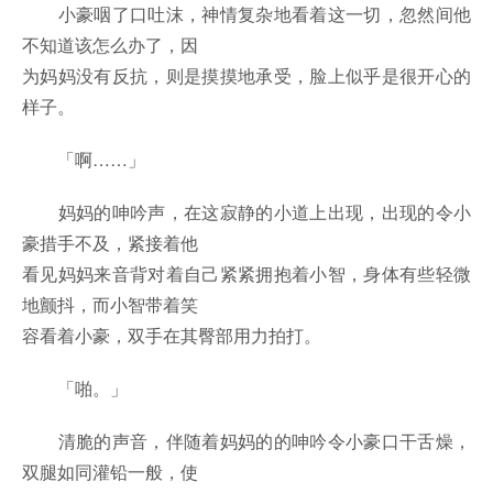
小豪咽了口吐沫，神情复杂地看着这一切，忽然间他
不知道该怎么办了，因
为妈妈没有反抗，则是摸摸地承受，脸上似乎是很开心的
样子。
「啊……」
妈妈的呻吟声，在这寂静的小道上出现，出现的令小
豪措手不及，紧接着他
看见妈妈来音背对着自己紧紧拥抱着小智，身体有些轻微
地颤抖，而小智带着笑
容看着小豪，双手在其臀部用力拍打。
「啪。」
清脆的声音，伴随着妈妈的的呻吟令小豪口干舌燥，
双腿如同灌铅一般，使