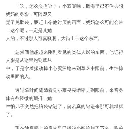
「这，怎么会有这？」小豪呢喃，脑海里忍不住去想
妈妈的身影，可随即又
晃了晃脑袋，驱赶出令他讨厌的画面，妈妈怎么可能会带
上这个呢，一定是其她
人的，不过那人可真骚啊，大街上带这个东西。
忽然间他想起来刚刚看见的类似人影的东西，他记得
人影是从这里跑到草丛
中，于是拿着振动棒小心翼翼地来到草丛中跟前，生怕惊
动里面的人。
透过绿叶间缝隙看见小豪畏畏缩缩走到跟前，来音身
体有些轻微的颤抖，她
生怕儿子突然把脑袋钻进了，倘若真的钻进来那可就糟糕
了。
现在她肩膀上的肩带早已经被小智给脱了下来，胸前