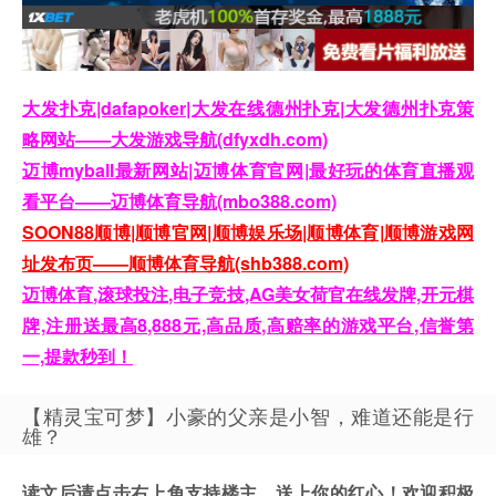
大发扑克|dafapoker|大发在线德州扑克|大发德州扑克策
略网站——大发游戏导航(dfyxdh.com)
迈博myball最新网站|迈博体育官网|最好玩的体育直播观
看平台——迈博体育导航(mbo388.com)
SOON88顺博|顺博官网|顺博娱乐场|顺博体育|顺博游戏网
址发布页——顺博体育导航(shb388.com)
迈博体育,滚球投注,电子竞技,AG美女荷官在线发牌,开元棋
牌,注册送最高8,888元,高品质,高赔率的游戏平台,信誉第
一,提款秒到！
【精灵宝可梦】小豪的父亲是小智，难道还能是行
雄？
读文后请点击右上角支持楼主，送上你的红心！欢迎积极