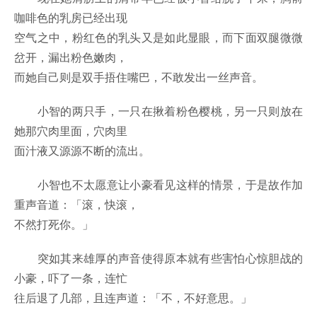
咖啡色的乳房已经出现
空气之中，粉红色的乳头又是如此显眼，而下面双腿微微
岔开，漏出粉色嫩肉，
而她自己则是双手捂住嘴巴，不敢发出一丝声音。
小智的两只手，一只在揪着粉色樱桃，另一只则放在
她那穴肉里面，穴肉里
面汁液又源源不断的流出。
小智也不太愿意让小豪看见这样的情景，于是故作加
重声音道：「滚，快滚，
不然打死你。」
突如其来雄厚的声音使得原本就有些害怕心惊胆战的
小豪，吓了一条，连忙
往后退了几部，且连声道：「不，不好意思。」