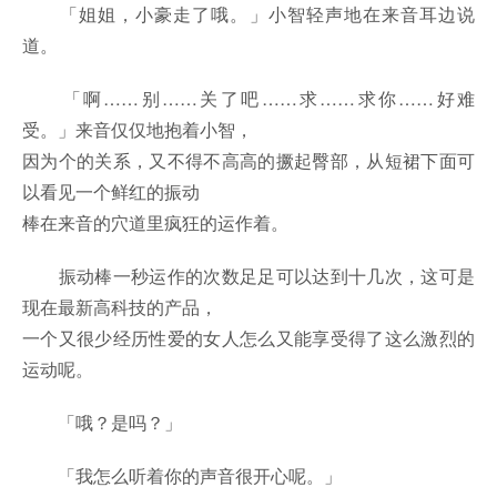
「姐姐，小豪走了哦。」小智轻声地在来音耳边说
道。
「啊……别……关了吧……求……求你……好难
受。」来音仅仅地抱着小智，
因为个的关系，又不得不高高的撅起臀部，从短裙下面可
以看见一个鲜红的振动
棒在来音的穴道里疯狂的运作着。
振动棒一秒运作的次数足足可以达到十几次，这可是
现在最新高科技的产品，
一个又很少经历性爱的女人怎么又能享受得了这么激烈的
运动呢。
「哦？是吗？」
「我怎么听着你的声音很开心呢。」