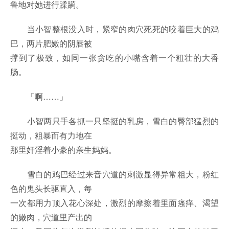
鲁地对她进行蹂躏。
当小智整根没入时，紧窄的肉穴死死的咬着巨大的鸡
巴，两片肥嫩的阴唇被
撑到了极致，如同一张贪吃的小嘴含着一个粗壮的大香
肠。
「啊……」
小智两只手各抓一只坚挺的乳房，雪白的臀部猛烈的
挺动，粗暴而有力地在
那里奸淫着小豪的亲生妈妈。
雪白的鸡巴经过来音穴道的刺激显得异常粗大，粉红
色的鬼头长驱直入，每
一次都用力顶入花心深处，激烈的摩擦着里面瘙痒、渴望
的嫩肉，穴道里产出的