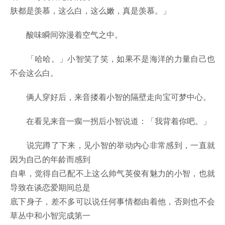
肤都是羡慕，这么白，这么嫩，真是羡慕。」
酸味瞬间弥漫着空气之中。
「哈哈。」小智笑了笑，如果不是海洋的力量自己也
不会这么白。
俩人穿好后，来音搂着小智的隔壁走向宝可梦中心。
在看见来音一瘸一拐后小智说道：「我背着你吧。」
说完蹲了下来，见小智的举动内心非常感到，一直就
因为自己的年龄而感到
自卑，觉得自己配不上这么帅气英俊有魅力的小智，也就
导致在谈恋爱期间总是
底下身子，差不多可以说任何事情都由着他，否则也不会
草丛中和小智完成第一