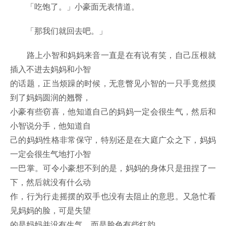
「吃饱了。」小豪面无表情道。
「那我们就回去吧。」
路上小智和妈妈来音一直是在有说有笑，自己压根就
插入不进去妈妈和小智
的话题，正当烦躁的时候，无意瞥见小智的一只手竟然摸
到了妈妈圆润的翘臀，
小豪有些窃喜，他知道自己的妈妈一定会很生气，然后和
小智说分手，他知道自
己的妈妈性格非常保守，特别还是在大庭广众之下，妈妈
一定会很生气地打小智
一巴掌。可令小豪想不到的是，妈妈的身体只是扭捏了一
下，然后就没有什么动
作，行为行走摇摆的双手也没有去阻止的意思。又急忙看
见妈妈的脸，可是失望
的是妈妈并没有生气，而是脸色有些红韵。