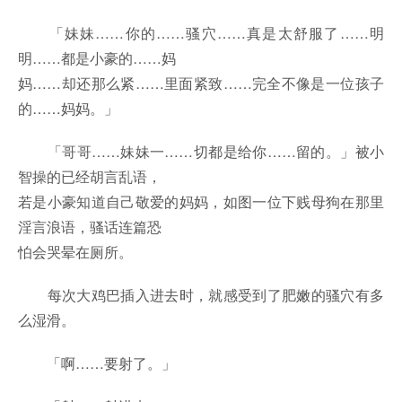
「妹妹……你的……骚穴……真是太舒服了……明
明……都是小豪的……妈
妈……却还那么紧……里面紧致……完全不像是一位孩子
的……妈妈。」
「哥哥……妹妹一……切都是给你……留的。」被小
智操的已经胡言乱语，
若是小豪知道自己敬爱的妈妈，如图一位下贱母狗在那里
淫言浪语，骚话连篇恐
怕会哭晕在厕所。
每次大鸡巴插入进去时，就感受到了肥嫩的骚穴有多
么湿滑。
「啊……要射了。」