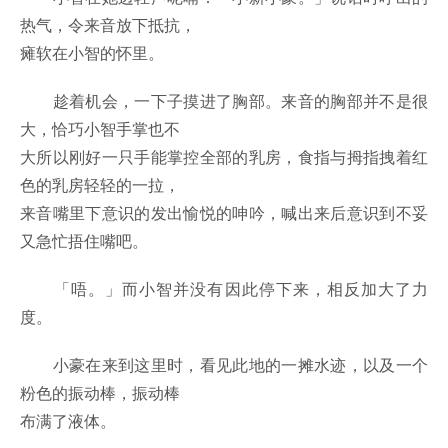
热气，令来音放下抵抗，
瘫软在小智的怀里。
趁着机会，一下子摸进了胸部。来音的胸部并不是很
大，恰巧小智手掌也不
大所以刚好一只手能掌控全部的乳房，食指与拇指拽着红
色的乳房轻轻的一拉，
来音嘴里下意识的发出愉悦的呻吟，喊出来后意识到不妥
又急忙捂住嘴吧。
「唔。」而小智并没有因此停下来，相反加大了力
度。
小豪在来到这里时，看见此地的一摊水迹，以及一个
粉色的振动棒，振动棒
布满了液体。