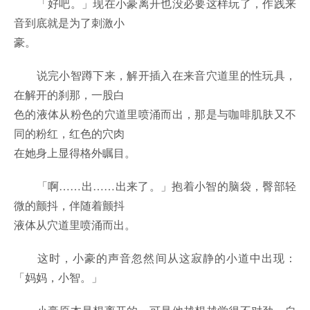
「好吧。」现在小豪离开也没必要这样玩了，作践来
音到底就是为了刺激小
豪。
说完小智蹲下来，解开插入在来音穴道里的性玩具，
在解开的刹那，一股白
色的液体从粉色的穴道里喷涌而出，那是与咖啡肌肤又不
同的粉红，红色的穴肉
在她身上显得格外瞩目。
「啊……出……出来了。」抱着小智的脑袋，臀部轻
微的颤抖，伴随着颤抖
液体从穴道里喷涌而出。
这时，小豪的声音忽然间从这寂静的小道中出现：
「妈妈，小智。」