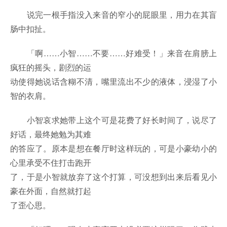
说完一根手指没入来音的窄小的屁眼里，用力在其盲
肠中扣扯。
「啊……小智……不要……好难受！」来音在肩膀上
疯狂的摇头，剧烈的运
动使得她说话含糊不清，嘴里流出不少的液体，浸湿了小
智的衣肩。
小智哀求她带上这个可是花费了好长时间了，说尽了
好话，最终她勉为其难
的答应了。原本是想在餐厅时这样玩的，可是小豪幼小的
心里承受不住打击跑开
了，于是小智就放弃了这个打算，可没想到出来后看见小
豪在外面，自然就打起
了歪心思。