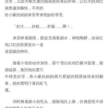
淫水，又因为每次激烈抽插使得来回作响，让巨大的鸡巴
抽查越加畅快，不停的
给小豪的妈妈来音带来绝妙的享受。
「好大……好粗……舒服……啊！」
来音睁着眼睛，眼波充满着媚水，神情陶醉，涂抹红
色口红的双唇发出一道
道甜腻的呻吟。
随着小智的动作加快，那个雪白的鸡巴横冲直撞，狠
抽猛插，激烈地在蜜穴
中肆意奸淫，将小豪的妈妈两片肥硕的阴唇操得来回翻
卷，操的透明汁液四处飞
溅。
同时揪着娇小的乳头，狠狠地往上揪，仿佛是恨不得