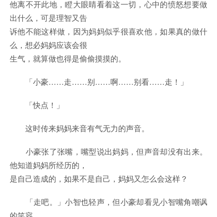
他离不开此地，瞪大眼睛看着这一切，心中的愤怒想要做
出什么，可是理智又告
诉他不能这样做，因为妈妈似乎很喜欢他，如果真的做什
么，想必妈妈应该会很
生气，就算做也得是偷偷摸摸的。
「小豪……走……别……啊……别看……走！」
「快点！」
这时传来妈妈来音有气无力的声音。
小豪张了张嘴，嘴型说出妈妈，但声音却没有出来。
他知道妈妈所经历的，
是自己造成的，如果不是自己，妈妈又怎么会这样？
「走吧。」小智也轻声，但小豪却看见小智嘴角嘲讽
的笑容。