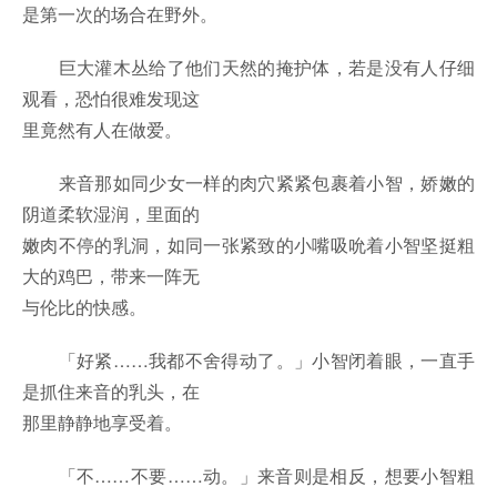
是第一次的场合在野外。
巨大灌木丛给了他们天然的掩护体，若是没有人仔细
观看，恐怕很难发现这
里竟然有人在做爱。
来音那如同少女一样的肉穴紧紧包裹着小智，娇嫩的
阴道柔软湿润，里面的
嫩肉不停的乳洞，如同一张紧致的小嘴吸吮着小智坚挺粗
大的鸡巴，带来一阵无
与伦比的快感。
「好紧……我都不舍得动了。」小智闭着眼，一直手
是抓住来音的乳头，在
那里静静地享受着。
「不……不要……动。」来音则是相反，想要小智粗