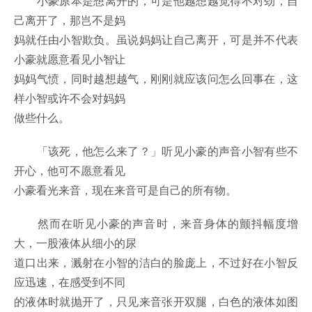
小豪原本是想离开的，可是他越想越觉得不对劲，自
己离开了，那岂不是妈
妈就任由小智欺负。虽说妈妈让自己离开，可是并不代表
小豪就愿意看见小智让
妈妈气愤，同时越想越气，刚刚就应该问怎么回事在，这
样小智或许不会对妈妈
做些什么。
「该死，他怎么来了？」听见小豪的声音小智有些不
开心，他可不愿意看见
小豪看光来音，现在来音可是自己的所有物。
然而在听见小豪的声音时，来音身体的颤抖幅度增
大，一股液体从细小的尿
道口出来，溅射在小智的洁白的脸庞上，不过好在小智反
应迅速，在感受到不同
的液体时就抛开了，只见来音张开双腿，白色的液体如图