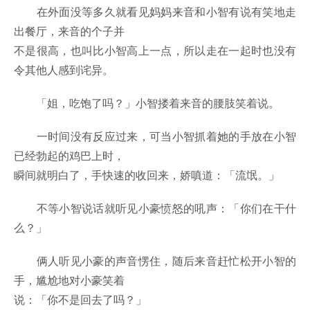
在外面没等多久就看见妈妈来音和小智有说有笑地走
出餐厅，来音的个子并
不是很高，也叫比小智高上一点，所以走在一起时也没有
令其他人感到诧异。
「姐，吃饱了吗？」小智搂着来音的腰肢笑着说。
一时间没有反应过来，可当小智抓着她的手放在小智
已经勃起的鸡巴上时，
瞬间就明白了，手快速的收回来，娇嗔道：「流氓。」
不等小智说话就听见小豪愤怒的吼声：「你们在干什
么？」
俩人听见小豪的声音愣住，随后来音赶忙松开小智的
手，尴尬地对小豪笑着
说：「你不是回去了吗？」