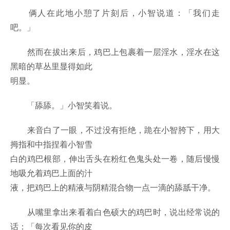
俩人在此地小憩了片刻后，小智说道：「我们走
吧。」
然而在拔出来后，鸡巴上包裹着一层淫水，淫水在这
黑暗的草丛里显得如此
明显。
「舔舔。」小智笑着说。
来音白了一眼，不过没有拒绝，跪在小智胯下，用大
拇指和中指捏着小智雪
白的鸡巴根部，伸出舌头在粉红色鬼头处一卷，随后慢慢
地吸允着鸡巴上面的汁
液，把鸡巴上的精液与阴精混合物一点一滴的舔舐干净。
从嘴里拿出来看着白色硕大的鸡巴时，说出经常说的
话：「每次看见你的皮