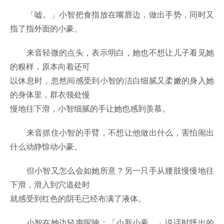
「嘘。」小智把食指放在嘴唇边，做出手势，同时又
指了指外面的小豪。
来音轻微的点头，表示明白，她也不想让儿子看见她
的糗样，原本向着还可
以休息时，忽然间感受到小智的洁白细腻又柔嫩的身入她
的身体里，群衣领处慢
慢地往下滑，小智细腻的手让她也感到羡慕。
来音抓住小智的手臂，不想让他做出什么，害怕闹出
什么动静惊动小豪。
但小智又怎么会如她所意？另一只手从腰肢慢慢地往
下滑，滑入到穴道处时
就感受到红色的阴毛已经布满了液体。
小智在她边轻声呢喃：「小新小豪。」说话时呼出的