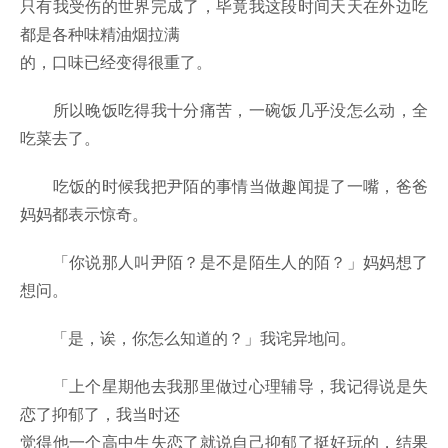
只有我受伤的世界完成了，毕竟我这段时间天天在外边吃
都是各种味精油烟拉满
的，口味已经变得很重了。
所以晚饭吃得我十分痛苦，一碗饭几乎没怎么动，全
吃菜去了。
吃饭的时候我把尹陌的事情当做趣闻提了一嘴，爸爸
妈妈都表示惊奇。
「你说那人叫尹陌？是不是陌生人的陌？」妈妈想了
想问。
「是，诶，你怎么知道的？」我诧异地问。
「上个星期他去我那里做过心理辅导，我记得说是失
恋了抑郁了，我当时还
觉得他一个高中生失恋了就说自己抑郁了挺好玩的，结果