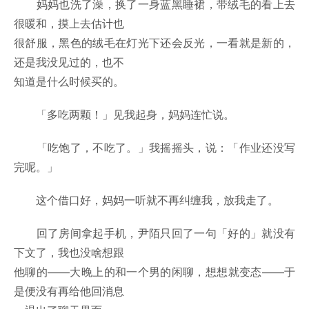
妈妈也洗了澡，换了一身蓝黑睡裙，带绒毛的看上去
很暖和，摸上去估计也
很舒服，黑色的绒毛在灯光下还会反光，一看就是新的，
还是我没见过的，也不
知道是什么时候买的。
「多吃两颗！」见我起身，妈妈连忙说。
「吃饱了，不吃了。」我摇摇头，说：「作业还没写
完呢。」
这个借口好，妈妈一听就不再纠缠我，放我走了。
回了房间拿起手机，尹陌只回了一句「好的」就没有
下文了，我也没啥想跟
他聊的——大晚上的和一个男的闲聊，想想就变态——于
是便没有再给他回消息