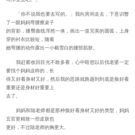
「你不说我也要去写的。」我向房间走去，下意识瞥
了一眼妈妈弯腰擦桌子
的背影，腰臀曲线浑然一体，画出一道完美的圆弧，上身
穿的衬衣比较短，随着
她弯腰的动作露出一小截雪白的腰部肌肤。
我赶紧收回目光不敢多看，心中暗想以后找老婆一定
要找个妈妈这样的，长
得又好看身材又好，然后我的思路就跑题到到底是脸好看
重要还是身材好重要上
去了。
妈妈和陆老师都是那种脸好看身材又好的类型，妈妈
五官更精致一些皮肤也
更好，不过陆老师的胸更大。