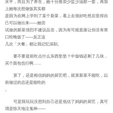
水平，而且为了养生，她十分推崇少盐少油那一套，再加
上她每次想做饭其实都
是因为在网上学到了某个新菜，看上去很好吃然后觉得自
己可以做出来——她尝
试做的新菜强烈不建议品尝，因为有可能直接让你没有胃
口吃晚饭了——反正这
几次「大餐」都让我记忆深刻。
要不要提前吃点什么东西垫垫？中饭钱还剩了几块，
买个面包也行啊……
算了，还是相信妈妈的厨艺吧，就算新菜不能吃，以
前做过的总还是能吃的
。
可是我玩玩没想到自己还是低估了妈妈的厨艺，真可
谓是惊天地泣鬼神——