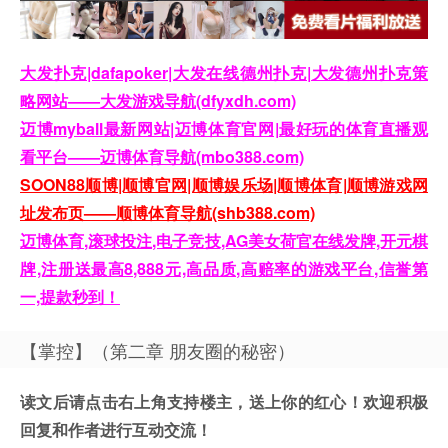
大发扑克|dafapoker|大发在线德州扑克|大发德州扑克策
略网站——大发游戏导航(dfyxdh.com)
迈博myball最新网站|迈博体育官网|最好玩的体育直播观
看平台——迈博体育导航(mbo388.com)
SOON88顺博|顺博官网|顺博娱乐场|顺博体育|顺博游戏网
址发布页——顺博体育导航(shb388.com)
迈博体育,滚球投注,电子竞技,AG美女荷官在线发牌,开元棋
牌,注册送最高8,888元,高品质,高赔率的游戏平台,信誉第
一,提款秒到！
【掌控】（第二章 朋友圈的秘密）
读文后请点击右上角支持楼主，送上你的红心！欢迎积极
回复和作者进行互动交流！