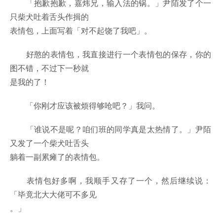
「抱歉抱歉，嘉炜兄，输入法的锅。」尹陌发了个一
只柴犬吐着舌头作揖的
表情包，上面写着「对不起饶了我吧」。
好憨的表情包，我直接进行一个表情包的保存，你的
图不错，不过下一秒就
是我的了！
「你刚才应该被烦得够呛吧？」我问。
「谁说不是呢？咱们班的同学真是太热情了。」尹陌
又发了一个柴犬吐舌头
躺着一副累瘫了的表情包。
表情包好多啊，我顺手又存了一个，然后继续说：
「毕竟北大大佬可不多见
。」