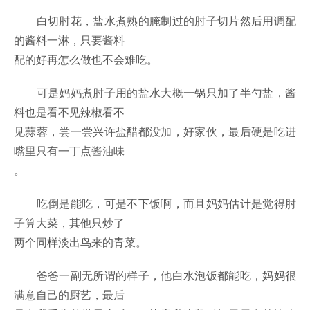
白切肘花，盐水煮熟的腌制过的肘子切片然后用调配
的酱料一淋，只要酱料
配的好再怎么做也不会难吃。
可是妈妈煮肘子用的盐水大概一锅只加了半勺盐，酱
料也是看不见辣椒看不
见蒜蓉，尝一尝兴许盐醋都没加，好家伙，最后硬是吃进
嘴里只有一丁点酱油味
。
吃倒是能吃，可是不下饭啊，而且妈妈估计是觉得肘
子算大菜，其他只炒了
两个同样淡出鸟来的青菜。
爸爸一副无所谓的样子，他白水泡饭都能吃，妈妈很
满意自己的厨艺，最后