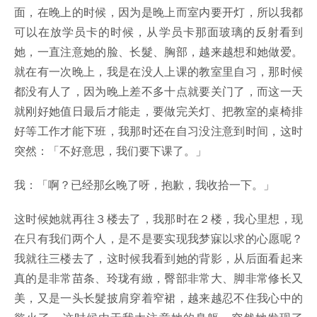
面，在晚上的时候，因为是晚上而室内要开灯，所以我都
可以在放学员卡的时候，从学员卡那面玻璃的反射看到
她，一直注意她的脸、长髮、胸部，越来越想和她做爱。
就在有一次晚上，我是在没人上课的教室里自习，那时候
都没有人了，因为晚上差不多十点就要关门了，而这一天
就刚好她值日最后才能走，要做完关灯、把教室的桌椅排
好等工作才能下班，我那时还在自习没注意到时间，这时
突然：「不好意思，我们要下课了。」
我：「啊？已经那幺晚了呀，抱歉，我收拾一下。」
这时候她就再往３楼去了，我那时在２楼，我心里想，现
在只有我们两个人，是不是要实现我梦寐以求的心愿呢？
我就往三楼去了，这时候我看到她的背影，从后面看起来
真的是非常苗条、玲珑有緻，臀部非常大、脚非常修长又
美，又是一头长髮披肩穿着窄裙，越来越忍不住我心中的