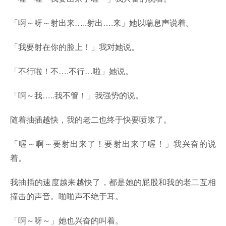
「啊～呀～射出来…..射出….来」她以喘息声说着。
「我要射在你的脸上！」我对她说。
「不行啦！不….不行…啦」她说。
「啊～我…..我不管！」我强势的说。
随着抽插越快，我的老二也终于快要喷浆了。
「喔～啊～要射出来了！要射出来了喔！」我兴奋的说
着。
我抽插的速度越来越快了，都是她的屁股和我的老二互相
撞击的声音。啪啪声不绝于耳。
「啊～呀～」她也兴奋的叫着。