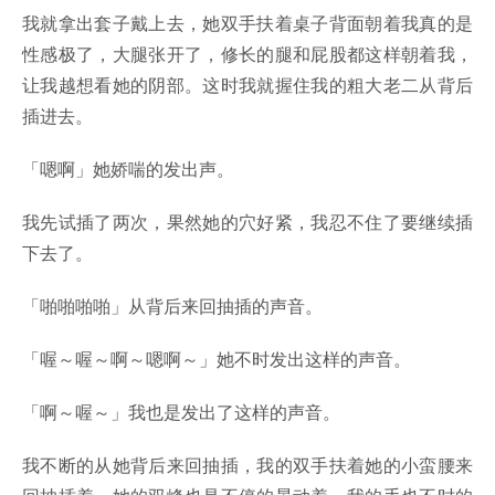
我就拿出套子戴上去，她双手扶着桌子背面朝着我真的是
性感极了，大腿张开了，修长的腿和屁股都这样朝着我，
让我越想看她的阴部。这时我就握住我的粗大老二从背后
插进去。
「嗯啊」她娇喘的发出声。
我先试插了两次，果然她的穴好紧，我忍不住了要继续插
下去了。
「啪啪啪啪」从背后来回抽插的声音。
「喔～喔～啊～嗯啊～」她不时发出这样的声音。
「啊～喔～」我也是发出了这样的声音。
我不断的从她背后来回抽插，我的双手扶着她的小蛮腰来