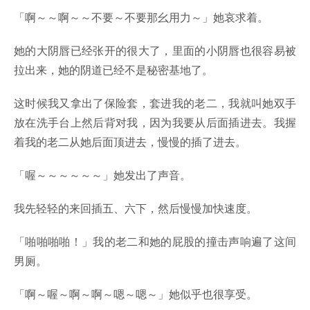
「啊～～啊～～不要～不要那幺用力～」她哀求着。
她的大阴唇已经张开的很大了，里面的小阴唇也很容易被
拉出来，她的阴道已经不是秘密基地了。
这时候我又拿出了保险套，套进我的老二，我就叫她双手
放在洗手台上然后背对我，因为我要从后面插进去。我握
着我的老二从她后面顶进去，慢慢的插了进去。
「喔～～～～～～」她发出了声音。
我先轻轻的来回插五、六下，然后慢慢加快速度。
「啪啪啪啪！」我的老二和她的屁股的撞击声响遍了这间
男厕。
「啊～喔～啊～啊～嗯～嗯～」她似乎也很享受。