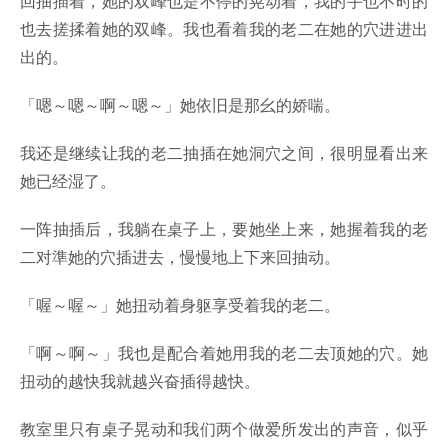
回抽插着，她的双峰也是不停的晃动着，我的手也不时的
也去搓揉着她的双峰。我也看着我的老二在她的穴进进出
出的。
「嗯～嗯～啊～嗯～」她依旧是那幺的娇喘。
我还是继续让我的老二抽插在她洞穴之间，很明显看出来
她已经湿了。
一阵抽插后，我躺在桌子上，要她坐上来，她握着我的老
二对準她的穴插进去，慢慢地上下来回抽动。
「喔～喔～」她扭动着身躯享受着我的老二。
「啊～啊～」我也是配合着她用我的老二去顶她的穴。她
扭动的越快我就越兴奋插得越快。
教室里只有桌子晃动和我们两个做爱所发出的声音，似乎