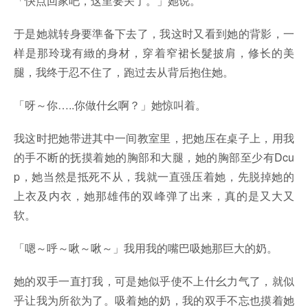
「快点回家吧，这里要关了。」她说。
于是她就转身要準备下去了，我这时又看到她的背影，一
样是那玲珑有緻的身材，穿着窄裙长髮披肩，修长的美
腿，我终于忍不住了，跑过去从背后抱住她。
「呀～你…..你做什幺啊？」她惊叫着。
我这时把她带进其中一间教室里，把她压在桌子上，用我
的手不断的抚摸着她的胸部和大腿，她的胸部至少有Dcu
p，她当然是抵死不从，我就一直强压着她，先脱掉她的
上衣及内衣，她那雄伟的双峰弹了出来，真的是又大又
软。
「嗯～呼～啾～啾～」我用我的嘴巴吸她那巨大的奶。
她的双手一直打我，可是她似乎使不上什幺力气了，就似
乎让我为所欲为了。吸着她的奶，我的双手不忘也摸着她