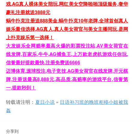
戏,AG真人裸体美女陪玩,网红美女空降啪啪顶级服务,奢华
豪礼注册就送3888元
蜗牛扑克注册送888美金,蜗牛扑克10年老牌,全球首创真人
娱乐最佳选择,AG真人,真人美女荷官与美女主播同玩,是网
上扑克娱乐第一选择！
大发娱乐全网赔率最高火爆的彩票投注站,AV美女荷官在
线发牌,百家乐,牛牛,AG捕鱼王,上万款老虎机游戏任你玩,
信誉最好提款最快,注册免费送6666
迈博体育,滚球投注,电子竞技,AG美女荷官在线发牌,开元棋
牌,注册送最高8,888元,高品质,高赔率的游戏平台,信誉第
一,提款秒到！
转载请注明：
夏日小说
»
日语补习班的晚班柜檯小姐被我
姦
分享到