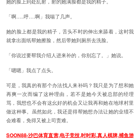
她的脸上到处乱射，射的她满脸都是我的精子。
「啊…..呼….啊」我喘了几声。
她的脸上都是我的精子，舌头不时的伸出来舔着，这时我
就拿出面纸帮她擦脸，然后带她到厕所去洗脸。
「你说过要帮我介绍人进来补的，你别忘了。」她说。
「嗯嗯」我点了点头。
可是，我真的有那个办法找人来补吗？我只是为了想和她
再爽一次而编了这种理由，若不是她今天被总部的经理
骂，我想也不会有这幺好的机会又让我再和她在地球村里
做这种事。虽然如此，我还是得帮她想办法让她的业绩不
会难看，免得又被上司责难。
SOON88-沙巴体育直营,电子竞技,时时彩,真人棋牌,捕鱼游