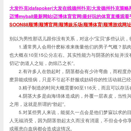
大发扑克|dafapoker|大发在线德州扑克|大发德州扑克策略网
迈博myball最新网站|迈博体育官网|最好玩的体育直播观看平
SOON88顺博|顺博官网|顺博娱乐场|顺博体育|顺博游戏网址发
别以为男性那话儿跟你没有关系，对这小“宝贝”多些认识
1.通常男人会用什麽标准来衡量他们的男子气概？肌肉
也大概在10至15公分左右。其实性能力与阴茎的长短并没
切记“勿道人之短，勿炫己之长”。
2.有许多人在勃起时，阴茎都会有少许弯曲，而程度亦
麽异能或怪病，只是不引起不舒服或妨碍你的性活动就已经
3.精子制造的时间大概需要90至116天，而且可以存活
4.阴茎大多是由海绵体造成的，外覆一层表皮，当性兴
之用，这就是所谓的“勃起”。
5.对某些男人来说，能挺久一点会是他们梦寐以求的目
人无福消受，因为阴茎勃起太久而没有消退，不但会令你
或罹患白血病都会造成这情况。