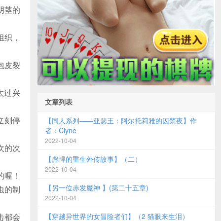
阴茎的
组织，
包皮裂
太过兴
文章列表
立刻停
【同人系列——亚瑟王：阿尔托莉雅的囚禁夜】作
者：Clyne
2022-10-04
次的次
【彪悍的重生外传故事】（二）
2022-10-04
的喔！
【另一位赤发魔神 】(第二十五章)
虫的制
2022-10-04
击都会
【穿越异世界的女冒险者们】（2 猫眼来生泪）