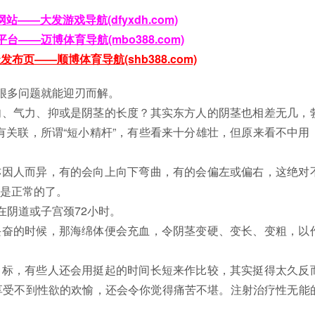
站——大发游戏导航(dfyxdh.com)
台——迈博体育导航(mbo388.com)
布页——顺博体育导航(shb388.com)
，很多问题就能迎刃而解。
、气力、抑或是阴茎的长度？其实东方人的阴茎也相差无几，
有关联，所谓“短小精杆”，有些看来十分雄壮，但原来看不中用
因人而异，有的会向上向下弯曲，有的会偏左或偏右，这绝对
是正常的了。
在阴道或子宫颈72小时。
奋的时候，那海绵体便会充血，令阴茎变硬、变长、变粗，以
标，有些人还会用挺起的时间长短来作比较，其实挺得太久反
享受不到性欲的欢愉，还会令你觉得痛苦不堪。注射治疗性无能