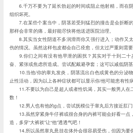
6.千万不要为了延长勃起的时间或阻止他射精，而在阴
组织坏死。
7.在某些个案当中，阴茎若受到猛烈的撞击是会折断的
那样会非常的痛，最好能尽快将他送进医院治理。
8.其实当女性阴道不多润滑而你又强行进入；动作又太
伤的情况。虽然这样包皮都会自己痊愈，但太过严重则需要
9.你们之间有没有他早泄的困扰？其实对于十到二十
奋、紧张或焦虑所造成。尝试配戴避孕套；这可以减低阴茎
10.当他/你的睾丸发炎，阴茎流出白色或黄色的分泌
止性活动，因为以上各种症状都可以显示你/他可能患有性
11.不要以为自己是超人或者性饥渴，其实一般男人在
数！
12.男人也有他的g点，尝试抚模位于睾丸后方接近肛门
13.虽然穿紧身牛仔裤或很合身的内裤可能会好看一点
造，多穿“大裤衩”让“他”透透气吧！
14.所以虽然睾丸悬挂在体外会很容易受伤，但因为要