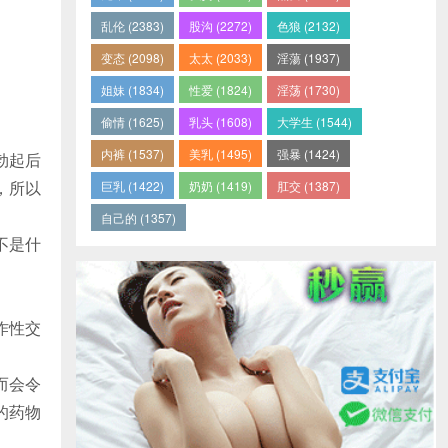
乱伦 (2383)
股沟 (2272)
色狼 (2132)
变态 (2098)
太太 (2033)
淫蕩 (1937)
姐妹 (1834)
性爱 (1824)
淫荡 (1730)
偷情 (1625)
乳头 (1608)
大学生 (1544)
内裤 (1537)
美乳 (1495)
强暴 (1424)
勃起后
，所以
巨乳 (1422)
奶奶 (1419)
肛交 (1387)
自己的 (1357)
不是什
作性交
而会令
的药物