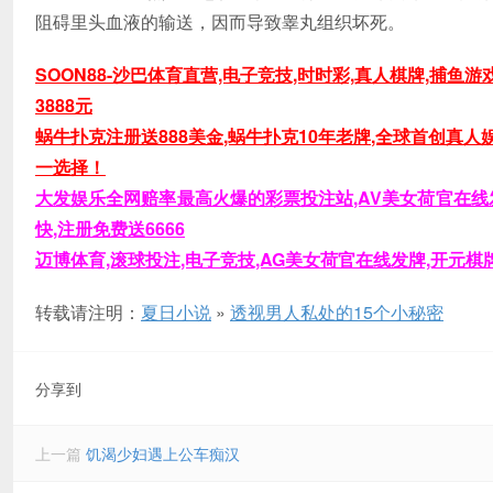
阻碍里头血液的输送，因而导致睾丸组织坏死。
SOON88-沙巴体育直营,电子竞技,时时彩,真人棋牌,捕
3888元
蜗牛扑克注册送888美金,蜗牛扑克10年老牌,全球首创真
一选择！
大发娱乐全网赔率最高火爆的彩票投注站,AV美女荷官在线发
快,注册免费送6666
迈博体育,滚球投注,电子竞技,AG美女荷官在线发牌,开元棋牌
转载请注明：
夏日小说
»
透视男人私处的15个小秘密
分享到
上一篇
饥渴少妇遇上公车痴汉