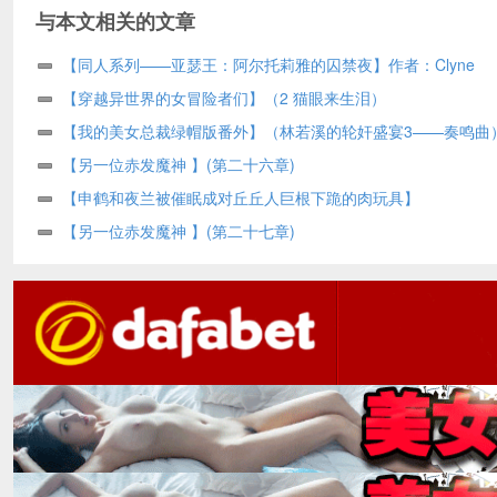
与本文相关的文章
【同人系列——亚瑟王：阿尔托莉雅的囚禁夜】作者：Clyne
【穿越异世界的女冒险者们】（2 猫眼来生泪）
【我的美女总裁绿帽版番外】（林若溪的轮奸盛宴3——奏鸣曲
（中）
【另一位赤发魔神 】(第二十六章)
【申鹤和夜兰被催眠成对丘丘人巨根下跪的肉玩具】
【另一位赤发魔神 】(第二十七章)