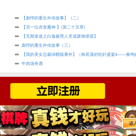
【彪悍的重生外传故事】（二）
【另一位赤发魔神 】(第二十五章)
）
【无期迷途之白逸被黑人变成废物便器】
彪悍的重生外传故事（三）
【我的美女总裁绿帽版番外】（林若溪的轮奸盛宴4——奏鸣
（下））
牛肉场奇遇