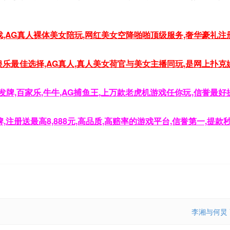
鱼游戏,AG真人裸体美女陪玩,网红美女空降啪啪顶级服务,奢华豪礼注
人娱乐最佳选择,AG真人,真人美女荷官与美女主播同玩,是网上扑克
牌,百家乐,牛牛,AG捕鱼王,上万款老虎机游戏任你玩,信誉最好
,注册送最高8,888元,高品质,高赔率的游戏平台,信誉第一,提款
李湘与何炅