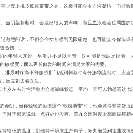
茎上套上橡皮筋或束带之类，这极可能会令血液凝结，而导致
。当阴茎折断时，会发出很大的声响，而且血液会流往周围的
过激烈的话，不但会令女方感到无限痛楚，也可能会令你造成
缝合伤口。
岁的年轻人来说，早泄并不足以为奇，这可能是他缺乏经验，
的敏感度，而以延长做爱的时间来满足大家的需要。
物，排尿时疼痛不舒服或肛门感到刺激时有分泌物流出时，应当
病，应立刻去看医生。
二十岁左右时性活动力会是巅峰状态，平均一天可以勃起高达七
的会阴，当你轻轻的触摸这个“敏感地带”时，他会觉得非常舒服
，但对于那来说就一点好处也没有。睾丸会因温度太高而破坏精
保持较低的温度，以维持环境来生产精子，睾丸若受到扭曲或撞