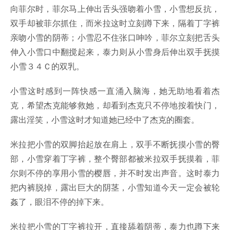
向菲尔时，菲尔马上伸出舌头强吻着小雪，小雪想反抗，
双手却被菲尔抓住，而米拉这时立刻蹲下来，隔着丁字裤
亲吻小雪的阴蒂；小雪忍不住张口呻吟，菲尔立刻把舌头
伸入小雪口中翻搅起来，泰力则从小雪身后伸出双手抚摸
小雪３４Ｃ的双乳。
小雪这时感到一阵快感一直涌入脑海，她无助地看着杰
克，希望杰克能够救她，却看到杰克只不停地按着快门，
露出淫笑，小雪这时才知道她已经中了杰克的圈套。
米拉把小雪的双脚抬起放在肩上，双手不断抚摸小雪的臀
部，小雪穿着丁字裤，整个臀部都被米拉双手抚摸着，菲
尔则不停的享用小雪的樱唇，并不时发出声音。这时泰力
把内裤脱掉，露出巨大的阴茎，小雪知道今天一定会被轮
姦了，眼泪不停的掉下来。
米拉把小雪的丁字裤拉开，直接舔着阴蒂，泰力也蹲下来