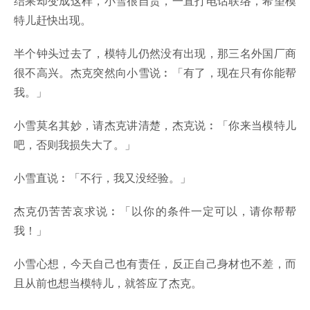
结果却变成这样，小雪很自责，一直打电话联络，希望模
特儿赶快出现。
半个钟头过去了，模特儿仍然没有出现，那三名外国厂商
很不高兴。杰克突然向小雪说︰「有了，现在只有你能帮
我。」
小雪莫名其妙，请杰克讲清楚，杰克说︰「你来当模特儿
吧，否则我损失大了。」
小雪直说︰「不行，我又没经验。」
杰克仍苦苦哀求说︰「以你的条件一定可以，请你帮帮
我！」
小雪心想，今天自己也有责任，反正自己身材也不差，而
且从前也想当模特儿，就答应了杰克。