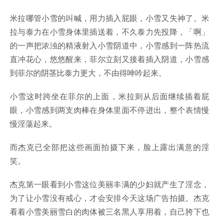
米拉哪管小雪的叫喊，用力插入屁眼，小雪又失神了。米
拉与泰力在小雪身体里插送着，不久泰力先投降，「啊」
的一声把浓浊的精液射入小雪阴道中，小雪感到一阵热流
直冲花心，悠悠醒来，菲尔立刻又接着插入阴道，小雪感
到菲尔的阴茎比泰力更大，不由得呻吟起来。
小雪这时跨坐在菲尔的上面，米拉则从后面继续插着屁
眼，小雪感到两支肉棒在身体里面不停进出，整个表情慢
慢淫蕩起来。
而杰克已全部把这些画面拍摄下来，脸上露出满意的淫
笑。
杰克第一眼看到小雪这位美丽丰满的少妇就产生了淫念，
为了让小雪没有戒心，才会安排今天这场广告拍摄。杰克
看着小雪美丽雪白的肉体被三名黑人享用着，自己胯下也