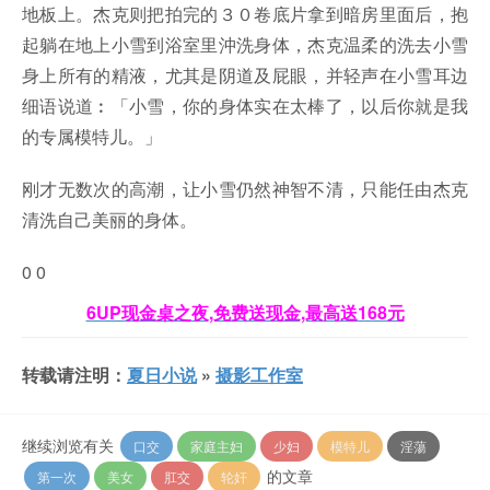
地板上。杰克则把拍完的３０卷底片拿到暗房里面后，抱
起躺在地上小雪到浴室里沖洗身体，杰克温柔的洗去小雪
身上所有的精液，尤其是阴道及屁眼，并轻声在小雪耳边
细语说道︰「小雪，你的身体实在太棒了，以后你就是我
的专属模特儿。」
刚才无数次的高潮，让小雪仍然神智不清，只能任由杰克
清洗自己美丽的身体。
0
0
6UP现金桌之夜,免费送现金,最高送168元
转载请注明：
夏日小说
»
摄影工作室
继续浏览有关
口交
家庭主妇
少妇
模特儿
淫蕩
的文章
第一次
美女
肛交
轮奸