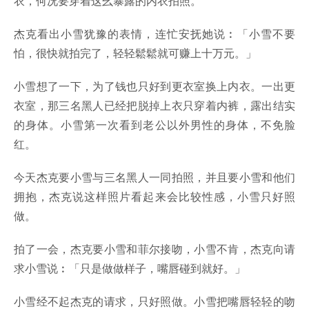
衣，何况要穿着这幺暴露的内衣拍照。
杰克看出小雪犹豫的表情，连忙安抚她说︰「小雪不要
怕，很快就拍完了，轻轻鬆鬆就可赚上十万元。」
小雪想了一下，为了钱也只好到更衣室换上内衣。一出更
衣室，那三名黑人已经把脱掉上衣只穿着内裤，露出结实
的身体。小雪第一次看到老公以外男性的身体，不免脸
红。
今天杰克要小雪与三名黑人一同拍照，并且要小雪和他们
拥抱，杰克说这样照片看起来会比较性感，小雪只好照
做。
拍了一会，杰克要小雪和菲尔接吻，小雪不肯，杰克向请
求小雪说︰「只是做做样子，嘴唇碰到就好。」
小雪经不起杰克的请求，只好照做。小雪把嘴唇轻轻的吻