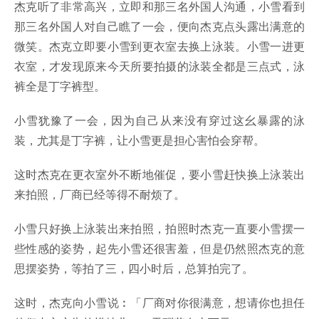
杰克听了非常高兴，立即和那三名外国人沟通，小雪看到
那三名外国人对自己瞧了一会，便向杰克点头露出满意的
微笑。杰克立即要小雪到更衣室去换上泳装。小雪一进更
衣室，才发现原来今天所要拍摄的泳装全都是三点式，泳
裤全是丁字裤型。
小雪犹豫了一会，因为自己从来没有穿过这幺暴露的泳
装，尤其是丁字裤，让小雪更是担心害怕会穿帮。
这时杰克在更衣室外不断地催促，要小雪赶快换上泳装出
来拍照，厂商已经等得不耐烦了。
小雪只好换上泳装出来拍照，拍照时杰克一直要小雪摆一
些性感的姿势，起先小雪还很害羞，但是仍然照杰克的意
思摆姿势，等拍了三，四小时后，总算拍完了。
这时，杰克向小雪说︰「厂商对你很满意，想请你也担任