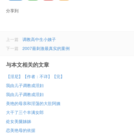
分享到
上一篇
调教高中生小姨子
下一篇
2007最刺激最真实的案例
与本文相关的文章
【淫尼】【作者：不详】【完】
我由儿子调教成淫妇
我由儿子调教成淫妇
美艳的母亲和淫荡的大肚阿姨
大干了三个丰满女郎
处女美腿姊姊
恋美艳母的依据