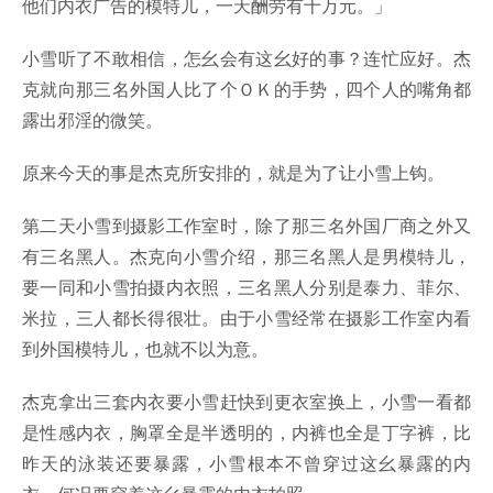
他们内衣广告的模特儿，一天酬劳有十万元。」
小雪听了不敢相信，怎幺会有这幺好的事？连忙应好。杰
克就向那三名外国人比了个ＯＫ的手势，四个人的嘴角都
露出邪淫的微笑。
原来今天的事是杰克所安排的，就是为了让小雪上钩。
第二天小雪到摄影工作室时，除了那三名外国厂商之外又
有三名黑人。杰克向小雪介绍，那三名黑人是男模特儿，
要一同和小雪拍摄内衣照，三名黑人分别是泰力、菲尔、
米拉，三人都长得很壮。由于小雪经常在摄影工作室内看
到外国模特儿，也就不以为意。
杰克拿出三套内衣要小雪赶快到更衣室换上，小雪一看都
是性感内衣，胸罩全是半透明的，内裤也全是丁字裤，比
昨天的泳装还要暴露，小雪根本不曾穿过这幺暴露的内