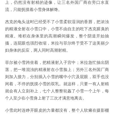
上，仍然没有射精的迹像，让三名外国厂商在旁口水直
流，只能抚摸着小雪身体解馋。
杰克的龟头这时已经受不了小雪柔软湿润的香唇，把浓浊
的精液全射在小雪口中，小雪不由自主的吃下杰克腥臭的
精液。堆积在身体里的高潮瞬间爆发，整个阴道开始抽
搐，连屁眼也强烈收缩，米拉与菲尔终于受不了这美丽少
妇身体的反应，两人同时高潮射精。
菲尔被小雪跨坐着，把精液射入子宫中；米拉急忙抽出阴
茎，把一堆混浊的精液射在小雪脸上；另外三名外国厂商
则加入接力，分别插入小雪的嘴中小穴及屁眼，双手也没
闲着，不停的抚摸小雪的双乳。就这样，只要一有人射精
就会有人立刻补上，七个人整整轮姦了小雪一个上午，每
个人至少在小雪身上射了三次才满意地离去。
小雪此时连睁开眼皮的力量都没有，整个人软瘫在摄影棚