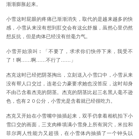
渐渐膨胀起来。
小雪这时屁眼的疼痛已渐渐消失，取代的是越来越多的快
感，小雪从来没有想到肛交会有这幺舒服，虽然心里仍然
想反抗，但是肉体已经没有丝毫力气。
小雪开始浪叫︰「不要了，求求你们快停下来，我受不
了！啊……啊……不行了……」
杰克这时已经把阴茎掏出，立刻送入小雪口中，小雪从来
没有帮人口交过，连老公力豪要求她也没答应，这时却身
不由己含着杰克的阴茎。杰克的阴茎比起三名黑人毫不逊
色，也有２０公分，小雪光是含着就已经很吃力。
杰克又开始在小雪嘴中抽插起来，双手仍拿着相机拍下小
雪口交的画面，三支肉棒填满小雪身上所有洞穴，米拉和
菲尔两人性能力又超强，在小雪体内抽插了一个钟头以