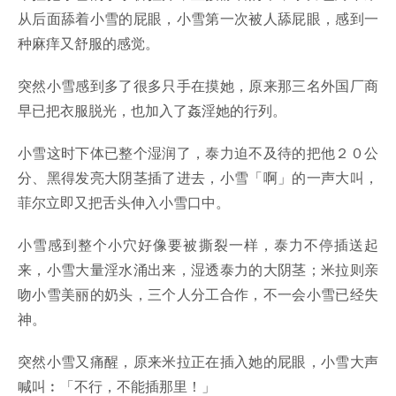
从后面舔着小雪的屁眼，小雪第一次被人舔屁眼，感到一
种麻痒又舒服的感觉。
突然小雪感到多了很多只手在摸她，原来那三名外国厂商
早已把衣服脱光，也加入了姦淫她的行列。
小雪这时下体已整个湿润了，泰力迫不及待的把他２０公
分、黑得发亮大阴茎插了进去，小雪「啊」的一声大叫，
菲尔立即又把舌头伸入小雪口中。
小雪感到整个小穴好像要被撕裂一样，泰力不停插送起
来，小雪大量淫水涌出来，湿透泰力的大阴茎；米拉则亲
吻小雪美丽的奶头，三个人分工合作，不一会小雪已经失
神。
突然小雪又痛醒，原来米拉正在插入她的屁眼，小雪大声
喊叫︰「不行，不能插那里！」