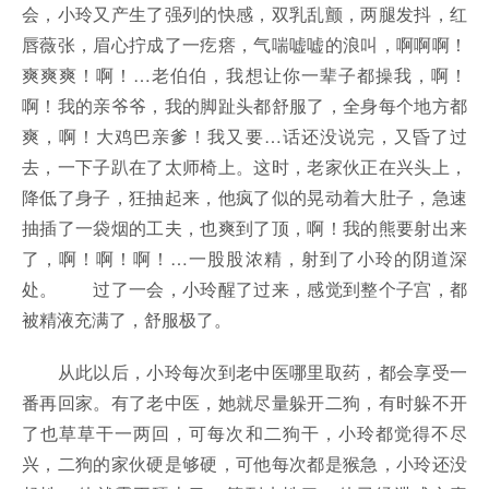
会，小玲又产生了强列的快感，双乳乱颤，两腿发抖，红
唇薇张，眉心拧成了一疙瘩，气喘嘘嘘的浪叫，啊啊啊！
爽爽爽！啊！…老伯伯，我想让你一辈子都操我，啊！
啊！我的亲爷爷，我的脚趾头都舒服了，全身每个地方都
爽，啊！大鸡巴亲爹！我又要…话还没说完，又昏了过
去，一下子趴在了太师椅上。这时，老家伙正在兴头上，
降低了身子，狂抽起来，他疯了似的晃动着大肚子，急速
抽插了一袋烟的工夫，也爽到了顶，啊！我的熊要射出来
了，啊！啊！啊！…一股股浓精，射到了小玲的阴道深
处。 过了一会，小玲醒了过来，感觉到整个子宫，都
被精液充满了，舒服极了。
从此以后，小玲每次到老中医哪里取药，都会享受一
番再回家。有了老中医，她就尽量躲开二狗，有时躲不开
了也草草干一两回，可每次和二狗干，小玲都觉得不尽
兴，二狗的家伙硬是够硬，可他每次都是猴急，小玲还没