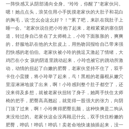
一阵快感又从阴部涌向全身。“玲玲，你醒了”老家伙问。
嗯！她点点头，浪笑住用小手抚摸老家伙的大肚子和花白
的胸毛，说“怎幺会这幺好？！”“累了吧，来趴在我肚子上
睡一会。”老家伙说住把小玲抱了起来，老根紧紧的塞住阴
道，转过身自己坐在了太师椅上，小玲下面胀胀的，爽爽
的，舒服地趴在他的大肚皮上，用热吻回报给自己带来强
烈快感的老伯伯。老家伙被小玲的挑逗又激起了情绪，大
鸡巴在小女 孩的阴道里跳动起来，小玲也被它的跳动所激
动，动情的扭起了白嫩的肥臀，老家伙坚持不住了，双手
卡住小蛮腰，将小玲举了起来，乓！黑粗的老藤棍从嫩穴
里湿淋淋地拔了出来，啊！小玲感到整个肚子都空了，还
没来得及多想，就被老家伙扭转了身子，她两手扶住太师
椅的把手，肥臀高高翘起，就觉得一股强大的张力，向阴
门顶了过来，啊！小玲爽得肥臀乱颤，这种快爽是二狗从
来没给过的。老家伙这会没再顾忌什幺，双手扶住粉嫩的
肥臀，哗叽！哗叽！哗叽！卖老命地快速抽插起来，没一