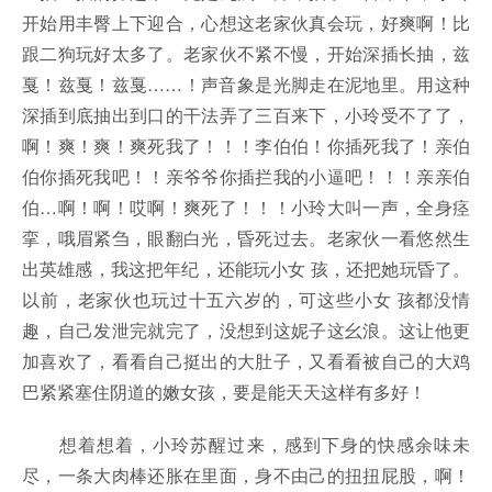
开始用丰臀上下迎合，心想这老家伙真会玩，好爽啊！比
跟二狗玩好太多了。老家伙不紧不慢，开始深插长抽，兹
戛！兹戛！兹戛……！声音象是光脚走在泥地里。用这种
深插到底抽出到口的干法弄了三百来下，小玲受不了了，
啊！爽！爽！爽死我了！！！李伯伯！你插死我了！亲伯
伯你插死我吧！！亲爷爷你插拦我的小逼吧！！！亲亲伯
伯…啊！啊！哎啊！爽死了！！！小玲大叫一声，全身痉
挛，哦眉紧刍，眼翻白光，昏死过去。老家伙一看悠然生
出英雄感，我这把年纪，还能玩小女 孩，还把她玩昏了。
以前，老家伙也玩过十五六岁的，可这些小女 孩都没情
趣，自己发泄完就完了，没想到这妮子这幺浪。这让他更
加喜欢了，看看自己挺出的大肚子，又看看被自己的大鸡
巴紧紧塞住阴道的嫩女孩，要是能天天这样有多好！
想着想着，小玲苏醒过来，感到下身的快感余味未
尽，一条大肉棒还胀在里面，身不由己的扭扭屁股，啊！