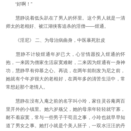
“好啊！”
慧静说着低头趴在了男人的怀里。这个男人就是一清
师太的老相好、被江湖侠客追杀的淫僧——煜通。
《淫尼》 二、为母治病曲身，中医暴死肚皮
慧静不计较煜通年岁已大，心甘情愿投入煜通的怀
抱，一来因为僧家生活寂寞难耐，二来因为煜通有一身神
功，慧静早有仰慕之心。再说，在两年前削发为尼之前，
她就有个年岁很大的老相好，在两年多的清苦生活中，常
常想起那个老情人。
慧静在没有入庵之前的名字叫小玲，家住灵谷庵两百
里开外的小镇里。她六岁殇父，她的母亲年轻轻就守寡，
耐不着寂寞，常与一些男子干苟且之事，小玲也就早早知
道了男女之事。她打小就是个美人胚子，一双水汪汪的丹