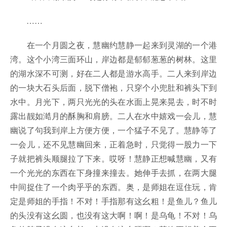
……
在一个月圆之夜，慧幽约慧静一起来到灵湖的一个港
湾。这个小湾三面环山，岸边都是郁郁葱葱的树林。这里
的湖水深不可测，好在二人都是游水高手。二人来到岸边
的一块大石头后面，脱下僧袍，只穿个小兜肚和裤头下到
水中。月光下，两只光光的头在水面上晃来晃去，时不时
露出靓如澔月的酥胸和肩膀。二人在水中嬉戏一会儿，慧
幽说了句我到岸上方便方便，一个猛子不见了。慧静等了
一会儿，还不见慧幽回来，正着急时，只觉得一股力一下
子就把裤头顺腿拉了下来。哎呀！慧静正想喊慧幽，又有
一个光光的东西在下身撞来撞去。她伸手去抓，在两大腿
中间捉住了一个肉乎乎的东西。奥，是师姐在逗住玩，肯
定是师姐的手指！不对！手指那有这幺粗！是鱼儿？鱼儿
的头没有这幺圆，也没有这大啊！啊！是乌龟！不对！乌