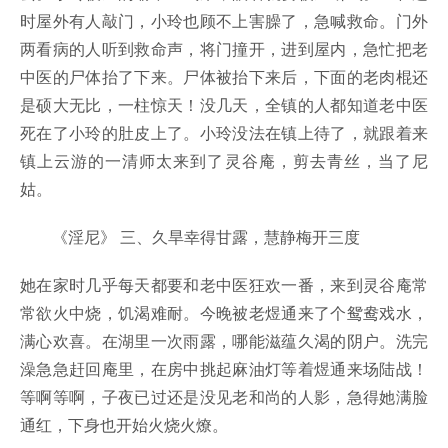
时屋外有人敲门，小玲也顾不上害臊了，急喊救命。门外
两看病的人听到救命声，将门撞开，进到屋内，急忙把老
中医的尸体抬了下来。尸体被抬下来后，下面的老肉棍还
是硕大无比，一柱惊天！没几天，全镇的人都知道老中医
死在了小玲的肚皮上了。小玲没法在镇上待了，就跟着来
镇上云游的一清师太来到了灵谷庵，剪去青丝，当了尼
姑。
《淫尼》 三、久旱幸得甘露，慧静梅开三度
她在家时几乎每天都要和老中医狂欢一番，来到灵谷庵常
常欲火中烧，饥渴难耐。今晚被老煜通来了个鸳鸯戏水，
满心欢喜。在湖里一次雨露，哪能滋蕴久渴的阴户。洗完
澡急急赶回庵里，在房中挑起麻油灯等着煜通来场陆战！
等啊等啊，子夜已过还是没见老和尚的人影，急得她满脸
通红，下身也开始火烧火燎。