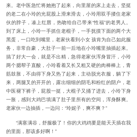
来。老中医急忙将她抱了起来，向里屋的床上走去，坚挺
的老二在小玲的光屁股上滑来滑去，小玲用双手搂住老家
伙的脖子，凑上红唇，热吻给自己带来“性福”的老男人。
到了床上，小玲一手抓住老棍子，一手抚摸下面的两个大
黑蛋，一口吃到嘴里，老家伙看到小女 孩肯为自己如此服
务，非常自豪，大肚子一前一后地在小玲嘴里抽插起来。
搞了好大一会，就是不出精，急得老家伙浑身冒汗，小玲
两个腮帮子直酸，小玲看着又长又粗又硬的肉棒棒上，青
筋鼓胀，不由得下身又热了起来，主动脱光衣服，躺了下
来，两腿叉的开开的，露出细细的阴毛和粉红的阴户，老
中医褪下裤子，屁股一挺，大棍子又捅了进去，小玲下身
一胀，感到大鸡巴填满了肚子里所有的空间，浑身酥爽。
老家伙一边抽插，一边问：“玲妮子，爽不爽？”
“满塞满谷，舒服极了！你的大鸡鸡要是能天天插在我
的里面，那该多好啊！”