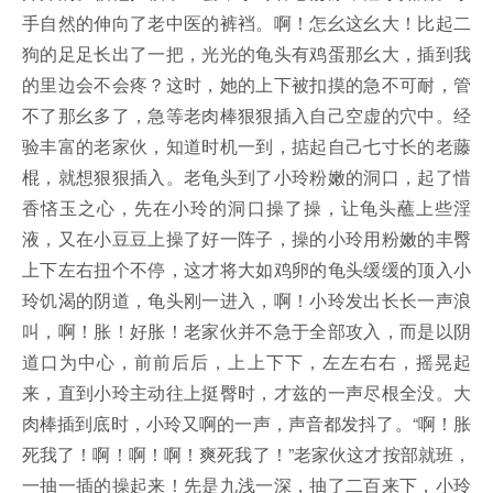
手自然的伸向了老中医的裤裆。啊！怎幺这幺大！比起二
狗的足足长出了一把，光光的龟头有鸡蛋那幺大，插到我
的里边会不会疼？这时，她的上下被扣摸的急不可耐，管
不了那幺多了，急等老肉棒狠狠插入自己空虚的穴中。经
验丰富的老家伙，知道时机一到，掂起自己七寸长的老藤
棍，就想狠狠插入。老龟头到了小玲粉嫩的洞口，起了惜
香悋玉之心，先在小玲的洞口操了操，让龟头蘸上些淫
液，又在小豆豆上操了好一阵子，操的小玲用粉嫩的丰臀
上下左右扭个不停，这才将大如鸡卵的龟头缓缓的顶入小
玲饥渴的阴道，龟头刚一进入，啊！小玲发出长长一声浪
叫，啊！胀！好胀！老家伙并不急于全部攻入，而是以阴
道口为中心，前前后后，上上下下，左左右右，摇晃起
来，直到小玲主动往上挺臀时，才兹的一声尽根全没。大
肉棒插到底时，小玲又啊的一声，声音都发抖了。“啊！胀
死我了！啊！啊！啊！爽死我了！”老家伙这才按部就班，
一抽一插的操起来！先是九浅一深，抽了二百来下，小玲