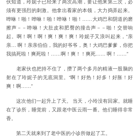
伙知道，玲妮子已经来了两次高潮，要让他来第三次，必
须有更强烈的刺激。他拿出看家的本领，大力捣弄起来。
哗咻！啪！哗咻！啪！哗咻！啪！……大鸡巴和阴道的磨
擦声－－哗咻！大肚皮和肥臀的撞击声－－啪！交替响
起。啊！啊！啊！爽！爽！爽！玲妮子又浪叫起来，“亲
亲… 啊！亲亲伯伯，我的好爷爷，奥！大鸡巴爹爹，你把
我搞死啦！爽死啦！……啊！爽！！爽死…… 啊！……”
老家伙也把持不住了，攒了两个多月的精液一股脑的
射在了玲妮子的无底洞里。“啊！好热！好多！好胀！好
爽！啊……”
这次他们一起升上了天。 当天，小玲没有回家。就睡
在了诊所，睡觉前，又跟老中医云雨一番。他们睡得非常
香。
第二天就来到了老中医的小诊所做起了工。