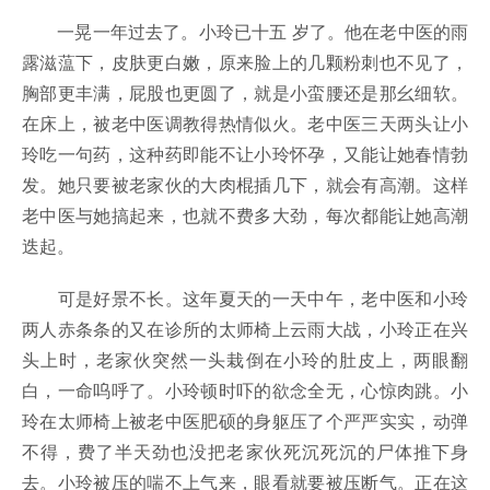
一晃一年过去了。小玲已十五 岁了。他在老中医的雨
露滋蕰下，皮肤更白嫩，原来脸上的几颗粉刺也不见了，
胸部更丰满，屁股也更圆了，就是小蛮腰还是那幺细软。
在床上，被老中医调教得热情似火。老中医三天两头让小
玲吃一句药，这种药即能不让小玲怀孕，又能让她春情勃
发。她只要被老家伙的大肉棍插几下，就会有高潮。这样
老中医与她搞起来，也就不费多大劲，每次都能让她高潮
迭起。
可是好景不长。这年夏天的一天中午，老中医和小玲
两人赤条条的又在诊所的太师椅上云雨大战，小玲正在兴
头上时，老家伙突然一头栽倒在小玲的肚皮上，两眼翻
白，一命呜呼了。小玲顿时吓的欲念全无，心惊肉跳。小
玲在太师椅上被老中医肥硕的身躯压了个严严实实，动弹
不得，费了半天劲也没把老家伙死沉死沉的尸体推下身
去。小玲被压的喘不上气来，眼看就要被压断气。正在这