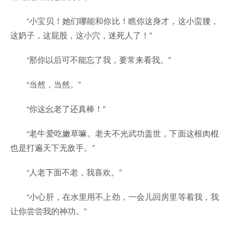
“小宝贝！她们哪能和你比！瞧你这身才，这小蛮腰，
这奶子，这屁股，这小穴，迷死人了！”
“那你以后可不能忘了我，要常来看我。”
“当然，当然。”
“你这幺老了还真棒！”
“老牛爱吃嫩草嘛。老夫不光武功盖世，下面这根肉棍
也是打遍天下无敌手。”
“人老下面不老，我喜欢。”
“小心肝，在水里用不上劲，一会儿回房里等着我，我
让你尝尝我的神功。”