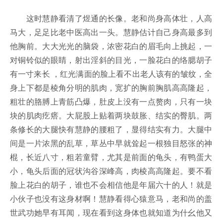
这时慧静看清了煜通的长像。老和尚身高体壮，人高
马大，足足比老中医高出一头。慧静估计自己身高最多到
他胸前。大大光光的脑袋，浓密花白的眉毛向上挑起，一
对铜铃似的眼睛，射出淫斜的目光，一脸花白的络腮胡子
有一寸来长 ，红光满面的脸上看不出老人该有的皱纹，全
身上下都是棱角分明的肌肉，宽扩的胸前胸肌高高隆起，
粗壮的胳膊上青筋凸爆，肚皮上没有一点赘肉，只有一块
块的肌肉疙瘩。大屁股上贴着两块鼓胀、结实的臀肌。两
条修长的大腿快有慧静的腰粗了，显得结实有力。大腿中
间是一片浓黑的乱草，草丛中早就耸起一根独目怒张的神
棍，长近八寸，粗若童臂，尤其是前面的龟头，有鸭蛋大
小，龟头后面的冠状沟谷深峰高，肉棱高高隆起。要不看
脸上花白的胡子，谁也不会相信他是年届六十的人！就是
小伙子也没有这身材啊！慧静看得心猿意马，老和尚的盖
世武功她早有耳闻，现在看到这身体也就知道为什幺他又