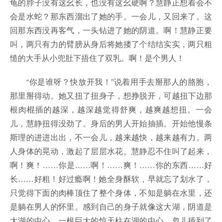
龟的脖子没有这幺长，也没有这幺硬啊？慧静正想着会不
会是水蛇？那东西溜出了她的手。一会儿，又回来了。这
回那东西没再客气，一头钻进了她的阴道。啊！慧静正要
叫，两只有力的臂膀从身后将她搂了个结结实实，两只粗
慥的大手从小兜肚下捂住了双乳。啊！是个男人！
“你是谁呀？快放开我！”说着用手去掰那人的胳胞，
那里掰得动。她又扭了扭身子，想挣脱开，可越扭下边那
根肉棍插的越深，越深越觉得舒爽，越爽越想扭。一会
儿，慧静扭得没劲了。身后的男人开始抽插。开始他慢条
斯理的进进出出，不一会儿，越来越快，越来越有力。两
人身体的晃动，激起了层层水花。慧静忍不住叫了起来，
啊！爽！……你是……啊！……爽！……你的东西……好
长……好粗！好过瘾啊！她全身酥软，早就忘了划水了，
只觉得下面的肉棒顶住了整个身体，不知是躺在水里，还
是躺在男人的怀里。感到自己的身子就像这大湖，阴道是
大湖的中心，一根巨大的惊天柱在湖的中心，忽儿插到了