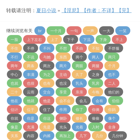
转载请注明：
夏日小说
»
【淫尼】【作者：不详】【完】
继续浏览有关
br
一个月
一句
一声
一大
一笑
一脸
上下左右
上了
下子
下流
下身
不上
不住
不停
不叫
不想
不由
不知
不舒服
不行
不说
与她
东西
两个
两人
两只
两年
两条
两次
两片
两眼
两腿
个月
中心
丰满
为之
主动
久了
之身
也不
也就
也很
也有
也没
乳头
乳房
二人
二十
云雨
交合
享受
亲亲
今晚
他们的
他在
他就
他是
会不会
会儿
会有
伯伯
估计
位于
住了
作用
你了
你俩
你妈
你就
你是
你这
侧卧
修长
偷偷
像个
像是
充满
先是
光头
光着
入时
全身
关系
内容
内裤
再加上
几下
几分
几分钟