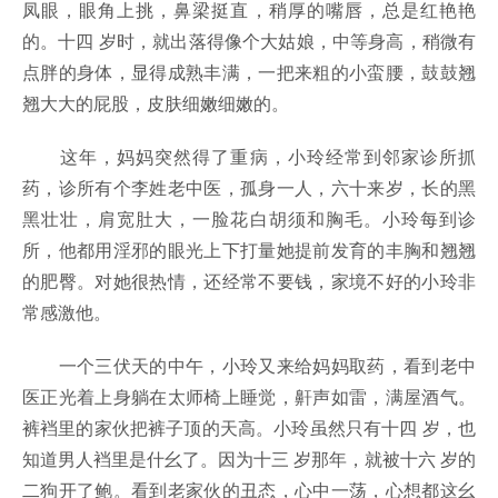
凤眼，眼角上挑，鼻梁挺直，稍厚的嘴唇，总是红艳艳
的。十四 岁时，就出落得像个大姑娘，中等身高，稍微有
点胖的身体，显得成熟丰满，一把来粗的小蛮腰，鼓鼓翘
翘大大的屁股，皮肤细嫩细嫩的。
这年，妈妈突然得了重病，小玲经常到邻家诊所抓
药，诊所有个李姓老中医，孤身一人，六十来岁，长的黑
黑壮壮，肩宽肚大，一脸花白胡须和胸毛。小玲每到诊
所，他都用淫邪的眼光上下打量她提前发育的丰胸和翘翘
的肥臀。对她很热情，还经常不要钱，家境不好的小玲非
常感激他。
一个三伏天的中午，小玲又来给妈妈取药，看到老中
医正光着上身躺在太师椅上睡觉，鼾声如雷，满屋酒气。
裤裆里的家伙把裤子顶的天高。小玲虽然只有十四 岁，也
知道男人裆里是什幺了。因为十三 岁那年，就被十六 岁的
二狗开了鲍。看到老家伙的丑态，心中一荡，心想都这幺