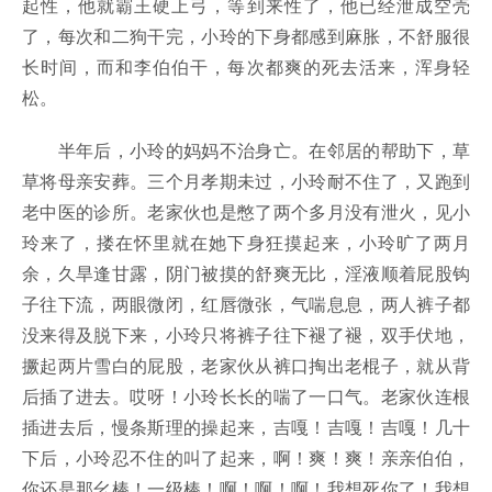
起性，他就霸王硬上弓，等到来性了，他已经泄成空壳
了，每次和二狗干完，小玲的下身都感到麻胀，不舒服很
长时间，而和李伯伯干，每次都爽的死去活来，浑身轻
松。
半年后，小玲的妈妈不治身亡。在邻居的帮助下，草
草将母亲安葬。三个月孝期未过，小玲耐不住了，又跑到
老中医的诊所。老家伙也是憋了两个多月没有泄火，见小
玲来了，搂在怀里就在她下身狂摸起来，小玲旷了两月
余，久旱逢甘露，阴门被摸的舒爽无比，淫液顺着屁股钩
子往下流，两眼微闭，红唇微张，气喘息息，两人裤子都
没来得及脱下来，小玲只将裤子往下褪了褪，双手伏地，
撅起两片雪白的屁股，老家伙从裤口掏出老棍子，就从背
后插了进去。哎呀！小玲长长的喘了一口气。老家伙连根
插进去后，慢条斯理的操起来，吉嘎！吉嘎！吉嘎！几十
下后，小玲忍不住的叫了起来，啊！爽！爽！亲亲伯伯，
你还是那幺棒！一级棒！啊！啊！啊！我想死你了！我想