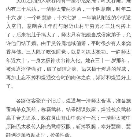
灵山之阴的大峡谷内有一座小尼姑庵，叫灵谷庵。庵
内有三个尼姑，一清师太带两徒弟，一个叫慧幽，时年二
十六 岁；一个叫慧静，十六七岁，一年前从附近的小镇遁
入空门。慧幽在几年前与附近山村里穷秀才三娃勾搭上
了，后来把肚子搞大了，师太只有把她当成俗家弟子，允
许他们结了婚。由于灵谷庵地域偏僻，平时很少有人来烧
香拜佛。三人除了吃饭睡觉，就是习练太极功。一静师太
年近六十，一身太极神功出神入化。她在三十一 岁那年，
被煜通淫僧强 奸，破了媜洁之身。后来摄于煜通的淫威，
再加上忘不掉和煜通交合时的肉体之欢，渐渐和煜通好上
了。
各路侠客聚齐个旧后，煜通与一清师太合谋，准备施
毒鸠杀众英雄，称霸武林。结果阴谋败露，煜通被众武林
高手合力追杀，躲在灵山群山中免掉一死；一清师太被中
原陈氏太极传人陈光戳瞎双眼，斩掉双腿，幸好慧幽、慧
静俩徒弟救助及时，捡条性命。