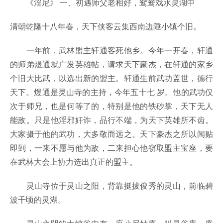
《淫尼》 一、初遇师父老相好，鸳鸯戏水灵湖中
清朝乾隆十八年春，天下侠客云集西南边陲小镇个旧。
一年前，武林盟主轩通客死他乡。今年一开春，轩通
的师弟煜通就广发英雄帖，请求天下豪杰，在轩通的家乡
个旧大比武，以选出新的盟主。轩通生前武功盖世，德行
天下。煜通是灵山寺的主持，今年五十七 岁。他的武功仅
次于师兄，也是何等了的，特别是他的铁砂掌，天下无人
能敌。只是他淫邪奸诈，品行不端，为天下英雄所不齿。
大家摄于他的武功，大多敬而远之。天下豪杰之所以闻贴
即到，一来不愿与他为敌，二来担心他窃取盟主宝座，要
在武林大会上协力选出真正的盟主。
灵山寺位于灵山之阳，背靠挺拔俊秀的灵山，前临碧
波千顷的灵湖。