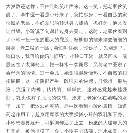
大岁数还这样，不由吃吃笑出声来。这一笑，把老家伙笑
醒了。李中医一看是小玲来了，急忙起身，一看自己的家
伙翘的老高，不好意思的转过身去抓药。抓好药，他又没
让付钱。小玲说了句谢转过身去要走，这时，老家伙看到
了小玲一扭一扭的肥大的屁股，杨柳似的摆来摆去细细的
腰身，老二猛的一跳，急忙叫住她，“玲妮子，先别走吗，
喝口水，我再给你妈加据药”。小玲口正渴，就又回来一屁
股坐在了太师椅上，把一杯水一饮而尽，又与老中医说了
会母亲的病情。过一会儿，她觉得混身懆热，不自然的扭
扭屁股，这一扭阴部产生一阵强烈的快感，只觉得一股热
液，流湿了内裤，粘粘的，腻腻的。这种感觉越来越强
烈，乳头也有了胀胀的快感。原来，老家伙在她喝的水
里，加了一把浓烈的春药。老中医看到小玲的表情，知道
药起作用了，起身用厚厚的大手揉搓小玲的双乳和下身。
小玲想着要躲开，可酥胸却迎了上去，粉嫩的大腿却叉的
开开的。被他抠模了一会，小玲春心荡漾，淫水如潮。小