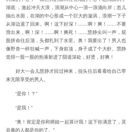
湖底 ，激起冲天大浪，浪潮从中心一浪一浪涌向岸；忽儿
抽出水面，在湖的中心形成一个巨大的漩涡，浪潮一下子
从湖边退了回来。啊！这下好深！……啊！爽！……不要
滑出来，啊！深！……啊！爽死！……慧静尖叫一声，屁
股拼命往后顶，头都扎到了水里。奥！我要出了！男人也
像野兽一样狂喊一声，下身前顶，身子成了个大虾。慧静
觉得一股一股的热液射进了阴道深处，好烫，好爽！
好大一会儿慧静才回过神来，扭头往后看看给自己带
来无限享受的男人。
“是你！？”
“是我！”
“奥！肯定是你和师姐一起算计我！这下你满意了，灵
谷庵的人都是你的了。”