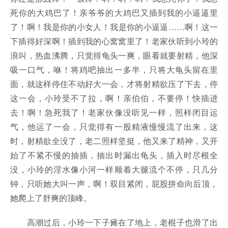
死你的大鸡巴了！亲爷爷的大鸡巴又插到我的小逼逼里
了！啊！我是你的小女人！我是你的小逼逼……啊！这一
下插得好深啊！插到我的心窝窝里了！老家伙听到小玲的
浪叫，热血沸腾，只觉得龟头一爽，眼看就要射精，他深
吸一口气，咻！将鸡吧抽出一多半，只将大龟头留在里
面，就这样停住不动好大一会，才将射精欲压了下去，停
这一会，小玲受不了拉，啊！亲伯伯，不要停！快插进
去！啊！急死我了！老家伙像没听见一样，照样闭目运
气，他运了一会，只觉得有一股精液慢慢流了出来，这
时，射精欲全没了，老二照样坚挺，他又来了精神，又开
始了不紧不慢的抽插，抽出时漏出龟头，插入时尽根全
没，小玲的淫水像小河一样顺着大腿流个不停，只几分
钟，只听她大叫一声，啊！双目紧闭，屁股拼命向后顶，
她爬上了舒爽的顶峰。
高潮过后，小玲一下子瘫在了地上，老棍子也滑了出