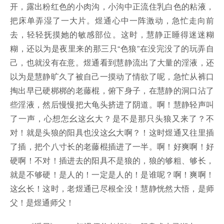
开，露出粉红色的小肉沟，小沟中正流住乳白色的粘液，
把床单弄湿了一大片。煜通心中一阵激动，急忙走向前
去，轻轻抚摸她的敏感部位。这时，慧静正睡得迷迷糊
糊，还以为是夜里来的那三只“色狼”在没完没了的玩弄自
己，也就没有在意。煜通看到慧静流出了大量的淫液，还
以为是慧静旷久了被自己一摸动了情欲了呢，急忙从裤口
掏出早已硬梆梆的老藤棍，俯下身子，在慧静的洞口沾了
些淫液，然后慢慢把大龟头挤进了阴道。啊！慧静轻声叫
了一声，心想怎幺这幺大？是不是那只头狼又来了？不
对！就是头狼的阳具也没这幺大啊？！这时煜通又往里插
了插，把个八寸长的老藤棍插进了一半。啊！好爽啊！好
硬啊！不对！插进去的阳具不是狼的，狼的够粗、够长，
就是不够硬！是人的！一定是人的！是谁呢？啊！爽啊！
这幺长！这时，老煜通已尽根全没！慧静恍然大悟，是师
父！是煜通师父！