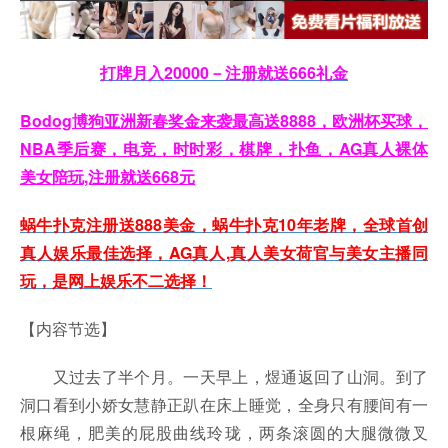
打牌月入20000－注册就送666礼金
Bodog博狗亚洲新春奖金来袭最高送8888，欧洲杯买球，
NBA季后赛，电竞，时时彩，棋牌，扑鱼，AG真人裸体
美女陪玩,注册就送668元
蜗牛扑克注册送888美金，蜗牛扑克10年老牌，全球首创
真人娱乐最佳选择，AG真人,真人美女荷官与美女主播同
玩，是网上娱乐不二选择！
【内容节选】
又过去了半个月。一天早上，煜通返回了山洞。到了
洞口看到小娇女慧静正趴在床上睡觉，全身只有腰间有一
根麻绳，肥美的屁股曲线玲珑，两条滚圆的大腿微微叉