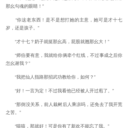
那幺勾魂的眼睛！”
“你这老东西！是不是想打她的主意，她可是才十七
岁，还是孩子。”
“才十七？奶子就挺那幺高，屁股就翘那幺大！”
“师伯要有意，我就给你俩牵个红线，不过事成之后你
怎幺谢我？”
“我把仙人指路那招武功教给你，如何？”
“好！一言为定！不过我看他已经被人开过庖了。”
“那倒没关系，前人栽树后人乘凉吗，还免去了我开荒
之苦。”
“嘻嘻，那就好！可是你有了新欢不能忘了我。”