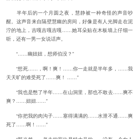
半年后的一个月圆之夜，慧静被一种奇怪的声音吵
醒。这声音来自隔壁慧幽的房间，好像是有人光脚走在泥
泞的地上，吉嘎吉嘎吉嘎……她耳朵贴在木板墙上仔细一
听，还有一男一女说话声。
“……幽妞妞，想师伯没？”
“想死……，啊！爽！……你一走就是半年多，……我
天天旷的难受死了……爽！ ……”
“我也是憋了半年……在山洞里，那也不敢去……爽不
爽？……妞妞……”
“你把我的肉沟子……塞得满满的……水泄不通……爽
死了……啊！……”