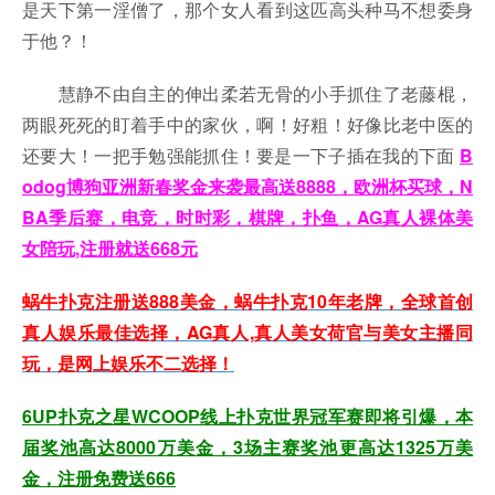
是天下第一淫僧了，那个女人看到这匹高头种马不想委身
于他？！
慧静不由自主的伸出柔若无骨的小手抓住了老藤棍，
两眼死死的盯着手中的家伙，啊！好粗！好像比老中医的
还要大！一把手勉强能抓住！要是一下子插在我的下面
B
odog博狗亚洲新春奖金来袭最高送8888，欧洲杯买球，N
BA季后赛，电竞，时时彩，棋牌，扑鱼，AG真人裸体美
女陪玩,注册就送668元
蜗牛扑克注册送888美金，蜗牛扑克10年老牌，全球首创
真人娱乐最佳选择，AG真人,真人美女荷官与美女主播同
玩，是网上娱乐不二选择！
6UP扑克之星WCOOP线上扑克世界冠军赛即将引爆，本
届奖池高达8000万美金，3场主赛奖池更高达1325万美
金，注册免费送666