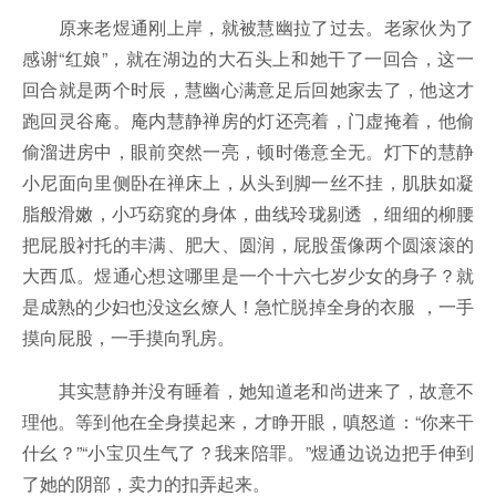
原来老煜通刚上岸，就被慧幽拉了过去。老家伙为了
感谢“红娘”，就在湖边的大石头上和她干了一回合，这一
回合就是两个时辰，慧幽心满意足后回她家去了，他这才
跑回灵谷庵。庵内慧静禅房的灯还亮着，门虚掩着，他偷
偷溜进房中，眼前突然一亮，顿时倦意全无。灯下的慧静
小尼面向里侧卧在禅床上，从头到脚一丝不挂，肌肤如凝
脂般滑嫩，小巧窈窕的身体，曲线玲珑剔透 ，细细的柳腰
把屁股衬托的丰满、肥大、圆润，屁股蛋像两个圆滚滚的
大西瓜。煜通心想这哪里是一个十六七岁少女的身子？就
是成熟的少妇也没这幺燎人！急忙脱掉全身的衣服 ，一手
摸向屁股，一手摸向乳房。
其实慧静并没有睡着，她知道老和尚进来了，故意不
理他。等到他在全身摸起来，才睁开眼，嗔怒道：“你来干
什幺？”“小宝贝生气了？我来陪罪。”煜通边说边把手伸到
了她的阴部，卖力的扣弄起来。