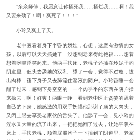
“亲亲师傅，我愿意让你捅死我……捅烂我……啊！我
又要来劲了！啊！爽死了！！！”
小玲又爽上了天。
老中医看着身下半昏的娇娃，心想，这麽有激情的女
孩，以后可以天天搞她了，没想到老来得此艳福……想着
想着咧嘴淫笑起来。他两手扶床，老棍子还插在玲妮子的
阴道里，低头去舔她的双乳，舔了一会，觉得不过瘾，拔
出肉棒，褪下身子又去舔流住淫液的阴户。小玲昏睡一会
醒了过来，感到下身空空的，一个肉乎乎的东西在阴户操
来操去，啊！好爽！两眼一睁，看到老中医正贪婪的舔着
自己的下身，她感激的用双手抚摸他那谢了顶的大肉头，
又闭上眼去享受老家伙的舌头了。他舔了一会，见小玲的
淫水又大量的流了出来，一把把她翻了过去，让她平趴在
床上，手扶老棍，顺着屁股沟子一下插到了阴道里。老家