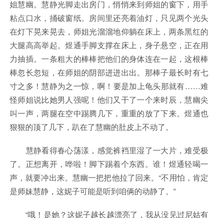
姐慧幽。慧静光脚走出房门，悄悄来到师姐的窗下，用手
粘点口水，捅破窗纸。房间里还亮着油灯，只见两个光头
在灯下晃来晃去，师姐光溜溜地仰躺在床上，两条黑红的
大腿高高举起。煜通手脚支撑在床上，身子悬空，正在用
力抽插。一条粗大的棒棒把他们的身体连在一起，这根棒
棒忽长忽短，在师姐的阴部进进出出。那棒子最长时有七
寸之多！慧静为之一惊，啊！要是加上龟头那就有……难
怪师姐说比她男人强呢！他们又干了一个来时辰，慧幽尖
叫一声，两腿在空中踢腾几下，重重的放了下来。煜通也
狠狠的顶了几下，趴在了慧幽的肚皮上不动了。
慧静看得春心荡漾，感觉裤裆里湿了一大片，难受极
了。正想离开，哗啦！脚下踢着个东西。谁！煜通轻喝一
声，就要冲出来。慧幽一把把他拉了回来。“不用怕，肯定
是师妹慧静，这妮子可能是听到咱俩的动静了。”
“哦！是她？这妮子越长越漂亮了，我从没见过尼姑有