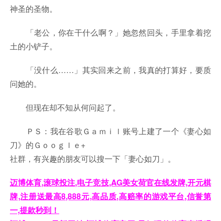
神圣的圣物。
「老公，你在干什么啊？」她忽然回头，手里拿着挖
土的小铲子。
「没什么……」其实回来之前，我真的打算好，要质
问她的。
但现在却不知从何问起了。
ＰＳ：我在谷歌Ｇａｍｉｌ账号上建了一个《妻心如
刀》的Ｇｏｏｇｌｅ+
社群，有兴趣的朋友可以搜一下「妻心如刀」。
迈博体育,滚球投注,电子竞技,AG美女荷官在线发牌,开元棋
牌,注册送最高8,888元,高品质,高赔率的游戏平台,信誉第
一,提款秒到！