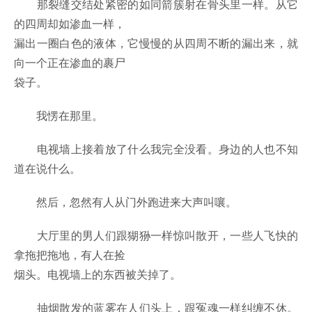
那裂缝交结处紧密的如同箭簇射在骨头里一样。从它
的四周却如渗血一样，
漏出一圈白色的液体，它慢慢的从四周不断的漏出来，就
向一个正在渗血的裹尸
袋子。
我愣在那里。
电视墙上接着放了什么我完全没看。身边的人也不知
道在说什么。
然后，忽然有人从门外跑进来大声叫嚷。
大厅里的男人们跟猢狲一样惊叫散开，一些人飞快的
拿拖把拖地，有人在捡
烟头。电视墙上的东西被关掉了。
抽烟散发的蓝雾在人们头上，跟冤魂一样纠缠不休。