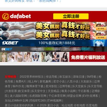
兽父奸两稚女 冷说：「那把我阉掉！」
友情链接：
2022世界杯杯投注
|
传说导航
|
欧宝娱乐
|
原味日漫
|
5M导航
|
粉
色导航
|
免费A片
|
线上AV
|
新笔趣阁
|
星空小说
|
八荒小说
|
大发娱乐
|
迈博
体育
|
蜗牛扑克
|
顺博体育下载
|
星河影院
|
迈博导航
|
乐天堂娱乐
|
乐天堂导航
|
大发彩票
|
欧宝体育
|
乐天堂中文
|
天堂精品
|
唯美小说网
|
千亿影视
|
迈博影
院
|
龙八国际官网
|
乐虎国际官网
|
千亿体育官网
|
球盟会官网
|
EV扑克博客
|
乐玩LEWIN中文网
|
币投BTC365
|
芒种视频网
|
夏日小说欢迎你的到来！ © 2026
夏日小说
站点地图
谷歌地图
百度地图