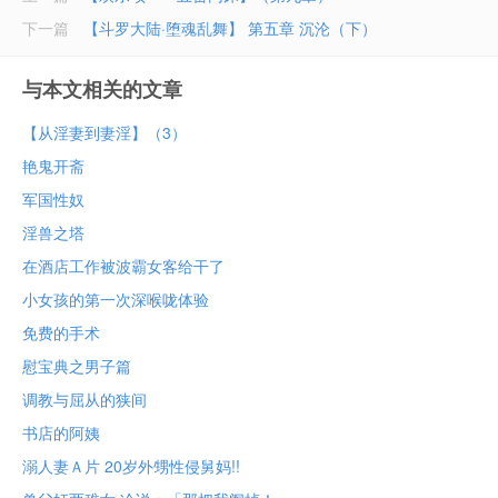
下一篇
【斗罗大陆·堕魂乱舞】 第五章 沉沦（下）
与本文相关的文章
【从淫妻到妻淫】（3）
艳鬼开斋
军国性奴
淫兽之塔
在酒店工作被波霸女客给干了
小女孩的第一次深喉咙体验
免费的手术
慰宝典之男子篇
调教与屈从的狭间
书店的阿姨
溺人妻Ａ片 20岁外甥性侵舅妈!!