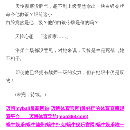
天怜彻底没脾气，想不到上级竟然拿出一块白银令牌
命令他做饭？眼前这小
白脸竟然是他上级？他的白银令牌是偷的吗？
天怜心想：「这萧家……」
洛柔全场都没意见，对她来说，天怜是生是死都与她
不相干。
即使他已经拥有战师一级的实力，但在她眼中仍是废
物！
(未完，待续。)
迈博myball最新网站|迈博体育官网|最好玩的体育直播观
看平台——迈博体育导航(mbo388.com)
蜗牛娱乐|蜗牛德州|蜗牛扑克|蜗牛娱乐官网|蜗牛娱乐唯一