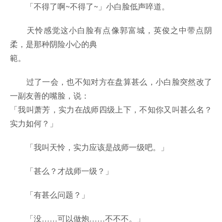
「不得了啊~不得了~」小白脸低声啐道。
天怜感觉这小白脸有点像郭富城，英俊之中带点阴
柔，是那种阴险小心的典
範。
过了一会，也不知对方在盘算甚么，小白脸突然改了
一副友善的嘴脸，说：
「我叫萧芳，实力在战师四级上下，不知你又叫甚么名？
实力如何？」
「我叫天怜，实力应该是战师一级吧。」
「甚么？才战师一级？」
「有甚么问题？」
「没……可以做炮……不不不。」