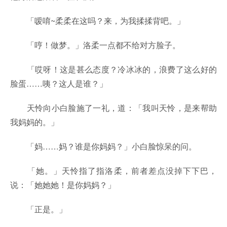
「嗳唷~柔柔在这吗？来，为我揉揉背吧。」
「哼！做梦。」洛柔一点都不给对方脸子。
「哎呀！这是甚么态度？冷冰冰的，浪费了这么好的
脸蛋……咦？这人是谁？」
天怜向小白脸施了一礼，道：「我叫天怜，是来帮助
我妈妈的。」
「妈……妈？谁是你妈妈？」小白脸惊呆的问。
「她。」天怜指了指洛柔，前者差点没掉下下巴，
说：「她她她！是你妈妈？」
「正是。」