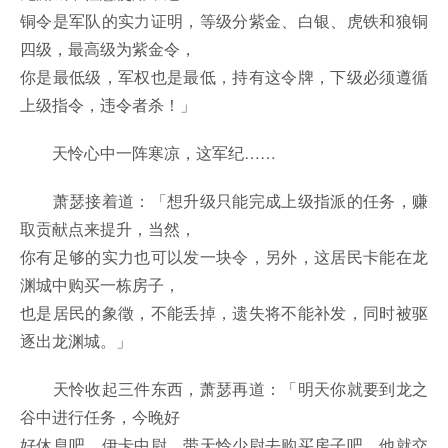
铜令是军队的实力证明，等级分紫金、白银、虎铁和狼铜
四级，最高级为紫金令，
你是最低级，军权也是最低，持有这令牌，下级必须遵循
上级指令，违令者杀！」
天怜心中一阵寒凉，这军纪……
萧瑟接着道：「想升级只能完成上级指派的任务，赚
取贡献点来提升，当然，
你有足够的实力也可以发一块令，另外，这居民卡能在龙
渊城中购买一栋房子，
也是居民的象徵，不能丢掉，遗失将不能补发，同时被驱
逐出龙渊城。」
天怜收起三件东西，萧瑟再道：「明天你就要到龙之
谷中进行任务，今晚好
好休息吧，伊卡中尉，带天怜少尉去购买房子吧，他就交