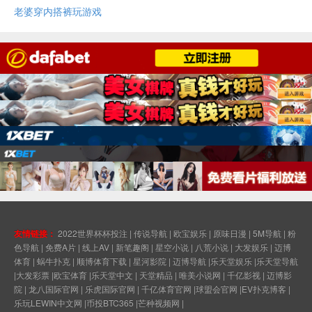
老婆穿内搭裤玩游戏
友情链接：
2022世界杯杯投注
|
传说导航
|
欧宝娱乐
|
原味日漫
|
5M导航
|
粉
色导航
|
免费A片
|
线上AV
|
新笔趣阁
|
星空小说
|
八荒小说
|
大发娱乐
|
迈博
体育
|
蜗牛扑克
|
顺博体育下载
|
星河影院
|
迈博导航
|
乐天堂娱乐
|
乐天堂导航
|
大发彩票
|
欧宝体育
|
乐天堂中文
|
天堂精品
|
唯美小说网
|
千亿影视
|
迈博影
院
|
龙八国际官网
|
乐虎国际官网
|
千亿体育官网
|
球盟会官网
|
EV扑克博客
|
乐玩LEWIN中文网
|
币投BTC365
|
芒种视频网
|