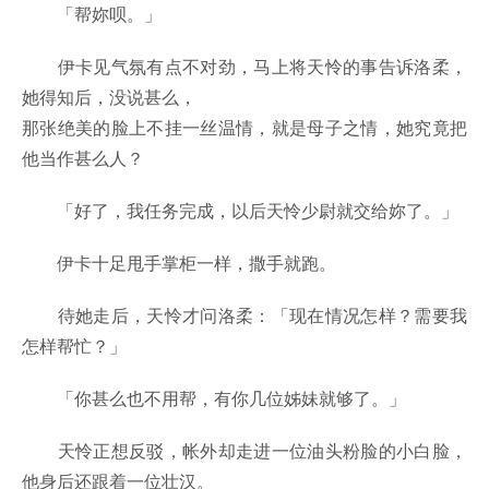
「帮妳呗。」
伊卡见气氛有点不对劲，马上将天怜的事告诉洛柔，
她得知后，没说甚么，
那张绝美的脸上不挂一丝温情，就是母子之情，她究竟把
他当作甚么人？
「好了，我任务完成，以后天怜少尉就交给妳了。」
伊卡十足甩手掌柜一样，撒手就跑。
待她走后，天怜才问洛柔：「现在情况怎样？需要我
怎样帮忙？」
「你甚么也不用帮，有你几位姊妹就够了。」
天怜正想反驳，帐外却走进一位油头粉脸的小白脸，
他身后还跟着一位壮汉。