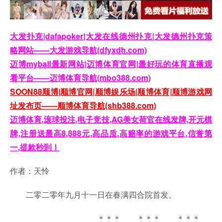
大发扑克|dafapoker|大发在线德州扑克|大发德州扑克策
略网站——大发游戏导航(dfyxdh.com)
迈博myball最新网站|迈博体育官网|最好玩的体育直播观
看平台——迈博体育导航(mbo388.com)
SOON88顺博|顺博官网|顺博娱乐场|顺博体育|顺博游戏网
址发布页——顺博体育导航(shb388.com)
迈博体育,滚球投注,电子竞技,AG美女荷官在线发牌,开元棋
牌,注册送最高8,888元,高品质,高赔率的游戏平台,信誉第
一,提款秒到！
作者：天怜
二零二零年九月十一日在春满四合院首发。
＊＊＊ ＊＊＊ ＊＊＊