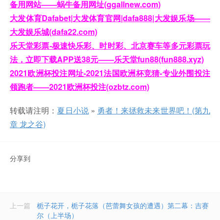
备用网站——蜗牛备用网址(ggallnew.com)
大发体育Dafabet|大发体育官网|dafa888|大发娱乐场——
大发娱乐城(dafa22.com)
乐天堂彩票-极速快乐彩、时时彩、北京赛车等多元彩票玩
法，立即下载APP送38元——乐天堂fun88(fun888.xyz)
2021欧洲杯投注网址-2021法国欧洲杯竞猜-专业外围投注
领跑者——2021欧洲杯投注(ozbtz.com)
转载请注明：
夏日小说
»
勇者！来拯救未来世界吧！(第九
章 龙之谷)
分享到
上一篇
栀子花开，栀子花落（芭蕾舞女孩的遭遇）第二幕：吉赛
尔（上半场）