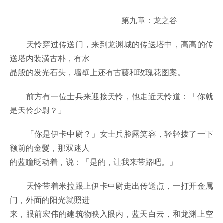
第九章：龙之谷
天怜穿过传送门，来到龙渊城的传送塔中，高高的传
送塔内装潢古朴，有水
晶般的发光石头，墙壁上还有古藤和玫瑰花图案。
前方有一位士兵来迎接天怜，他走近天怜道：「你就
是天怜少尉？」
「你是伊卡中尉？」女士兵脸露笑容，轻轻拨了一下
额前的金髮，那双迷人
的蓝瞳眨动着，说：「是的，让我来带路吧。」
天怜带着米拉跟上伊卡中尉走出传送点，一打开金属
门，外面的阳光就照进
来，眼前宏伟的建筑物映入眼内，蓝天白云，和龙渊上空