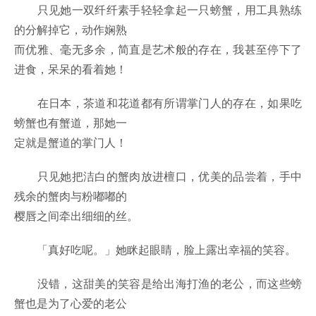
只见她一双纤纤素手轻轻拿起一只螃蟹，用工具熟练
的分解掉它，动作娴熟
而优雅、毫无多余，简直是艺术般的存在，我甚至停下了
进食，呆呆的看着她！
在日本，茶道和花道都有所谓掌门人的存在，如果吃
螃蟹也有蟹道，那她一
定就是蟹道的掌门人！
只见她把洁白的蟹肉放进檀口，优美的品尝着，手中
残余的蟹肉与粉嘟嘟的
樱唇之间牵出细细的丝。
「真好吃呢。」她眯起眼睛，脸上露出幸福的笑容。
没错，这甜美的笑容是给出海打渔的老公，而这些螃
蟹也是为了心爱的老公