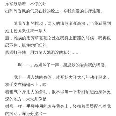
摩挲划动着，不停的呼
出阵阵香氛的气息在我的脸上，令我愈发的心痒难耐。
随着互相的挑动，两人的情欲渐渐高涨，当我感觉到
她用粉腿夹住我一条大
腿，难挨的用芳草萋萋之处在我身上磨蹭的时候，我再也
忍不住，抓住她纤细的
脚踝打开她，用力刺入她泥泞的私处……
「啊……」她娇吟了一声，感恩般的吻向我的嘴唇。
我乍一进入她的身体，就开始大开大合的动作起来，
双手支在榻榻米上，喘
着粗气下身用力的耸动，恨不得每一下都能顶进她身体更
深的地方，太太则像是
树熊一样，手脚并用的缠在我身上，轻扭着雪臀配合着我
的挺动，浑身分泌出一