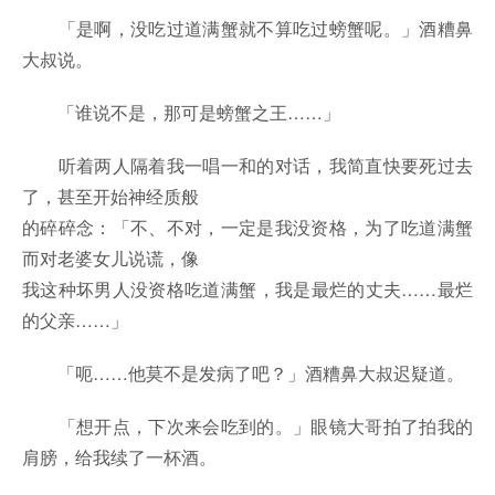
「是啊，没吃过道满蟹就不算吃过螃蟹呢。」酒糟鼻
大叔说。
「谁说不是，那可是螃蟹之王……」
听着两人隔着我一唱一和的对话，我简直快要死过去
了，甚至开始神经质般
的碎碎念：「不、不对，一定是我没资格，为了吃道满蟹
而对老婆女儿说谎，像
我这种坏男人没资格吃道满蟹，我是最烂的丈夫……最烂
的父亲……」
「呃……他莫不是发病了吧？」酒糟鼻大叔迟疑道。
「想开点，下次来会吃到的。」眼镜大哥拍了拍我的
肩膀，给我续了一杯酒。