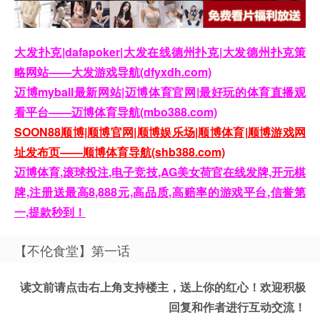
大发扑克|dafapoker|大发在线德州扑克|大发德州扑克策
略网站——大发游戏导航(dfyxdh.com)
迈博myball最新网站|迈博体育官网|最好玩的体育直播观
看平台——迈博体育导航(mbo388.com)
SOON88顺博|顺博官网|顺博娱乐场|顺博体育|顺博游戏网
址发布页——顺博体育导航(shb388.com)
迈博体育,滚球投注,电子竞技,AG美女荷官在线发牌,开元棋
牌,注册送最高8,888元,高品质,高赔率的游戏平台,信誉第
一,提款秒到！
【不伦食堂】第一话
读文前请点击右上角支持楼主，送上你的红心！欢迎积极
回复和作者进行互动交流！