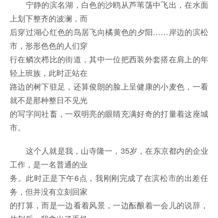
宁静的滨名湖，白色的沙鸥从芦苇荡中飞出，在水面
上划下整齐的波澜，而
后穿过湖心红色的鸟居飞向橘黄色的夕阳……岸边的滨松
市，形形色色的人们穿
行在鳞次栉比的街道，其中一位把西装外套搭在肩上的年
轻上班族，此时正站在
路边的树下驻足，还算俊朗的脸上呈健康的小麦色，一看
就不是那种整日不见光
的写字间社畜，一双明亮的眼睛充满好奇的打量着这座城
市。
这个人就是我，山寺隆一，35岁，在东京都内的企业
工作，是一名普通的业
务。此时正是下午6点，我刚刚完成了在滨松市的出差任
务，但并没有立刻回家
的打算，而是一边看着风景，一边酝酿着一会儿的说辞，