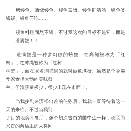
烤鳗鱼、蒲烧鳗鱼、鳗鱼盖饭、鳗鱼肝清汤、鳗鱼釜
锅饭、鳗鱼三吃……
鳗鱼料理固然不错，不过我这次的目标不是它，而是
——道满蟹！！
道满蟹是一种梦幻般的螃蟹，在高知被称为「红
蟹」，在冲绳被称为「红树
林蟹」，而在滨名湖捕到的就叫做道满蟹。虽然是个令美
食家食指大动的美味蟹
种，但渔获量极少，很少出现在市面上。
当我接到来滨松出差的任务后，我就一直等待着这一
天的来临。不过当我到
了目的地滨幸餐厅，像个初次告白的国中生一样，忐忑而
兴奋的向店里的大将问