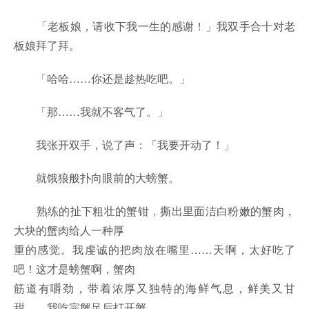
「老板娘，请收下我一生的感谢！」我双手合十对老
板娘拜了拜。
「哈哈……你还是趁热吃吧。」
「那……我就不客气了。」
我张开双手，说了声：「我要开动了！」
就饿狼般扑向眼前的大螃蟹。
熟练的扯下粗壮的蟹钳，撕出里面洁白粉嫩的蟹肉，
大块的蟹肉给人一种厚
重的感觉。我虔诚的把肉放在嘴里……天啊，太好吃了
吧！这才是螃蟹啊，蟹肉
筋道有嚼劲，带着浓厚又独特的海鲜气息，鲜美又甘
甜……我吃完蟹足后打开蟹