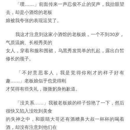
「噗……」前面传来一声忍俊不止的笑声，我抬眼望
去，却是小酒馆的老板
娘被我夸张的表现逗笑了。
我这才注意到这家小酒馆的老板娘，一个不到30岁，
气质温婉、长相秀美的
女人，穿着和服和围裙，乌黑秀发简单的扎起，露出白皙
修长的颈子。
「不好意思客人，我是觉得你刚才的样子好有
趣……」老板娘似乎也觉得刚
才笑得有些失礼，微微躬身抱歉道。
「没关系……」我被老板娘的样子惊艳了一下，然后
很快又陷入没吃到美食
的失神之中，和眼睛大哥还有酒糟鼻大叔一杯杯的喝着
酒，却没有注意到他们在