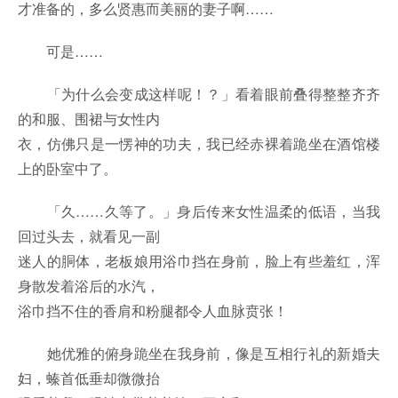
才准备的，多么贤惠而美丽的妻子啊……
可是……
「为什么会变成这样呢！？」看着眼前叠得整整齐齐
的和服、围裙与女性内
衣，仿佛只是一愣神的功夫，我已经赤裸着跪坐在酒馆楼
上的卧室中了。
「久……久等了。」身后传来女性温柔的低语，当我
回过头去，就看见一副
迷人的胴体，老板娘用浴巾挡在身前，脸上有些羞红，浑
身散发着浴后的水汽，
浴巾挡不住的香肩和粉腿都令人血脉贲张！
她优雅的俯身跪坐在我身前，像是互相行礼的新婚夫
妇，螓首低垂却微微抬