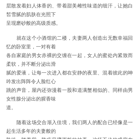
层散发着妇人体香的、带着甜美雌性味道的细汗，让她白
皙雪腻的肌肤在光照下
呈现磨砂般的高级质感。
就在这个小酒馆的二楼，夫妻两人创造出无数幸福回
忆的卧室里，一对有着
各自家庭的男女赤裸的交缠在一起，女人的蜜处内紧致而
柔软，并不断分泌出滑
腻的爱液，让每一次进入都在安静的夜里、混着彼此的呻
吟发出阵阵令人脸红心
跳的声音，屋内还弥漫着一股和道满蟹相似的、同样由男
女性腺分泌出的腥香味
道。
随着这场交合渐入佳境，我们两人的配合已经像是一
起生活多年的夫妻般的