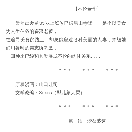
【不伦食堂】
常年出差的35岁上班族已婚男山寺隆一，是个以美食
为人生信条的资深老饕，
在追寻美食的路上，却总能邂逅各种美丽的人妻，并被她
们用餐时的美态所刺激，
一回神来已经和其发展成不伦的肉体关系……
＊＊＊ ＊＊＊ ＊＊＊
原着漫画：山口让司
文学改编：Xexds（型儿象大屎）
＊＊＊ ＊＊＊ ＊＊＊
第一话：螃蟹盛筵