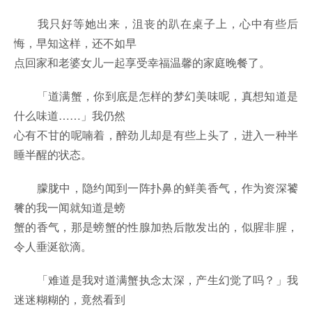
我只好等她出来，沮丧的趴在桌子上，心中有些后
悔，早知这样，还不如早
点回家和老婆女儿一起享受幸福温馨的家庭晚餐了。
「道满蟹，你到底是怎样的梦幻美味呢，真想知道是
什么味道……」我仍然
心有不甘的呢喃着，醉劲儿却是有些上头了，进入一种半
睡半醒的状态。
朦胧中，隐约闻到一阵扑鼻的鲜美香气，作为资深饕
餮的我一闻就知道是螃
蟹的香气，那是螃蟹的性腺加热后散发出的，似腥非腥，
令人垂涎欲滴。
「难道是我对道满蟹执念太深，产生幻觉了吗？」我
迷迷糊糊的，竟然看到