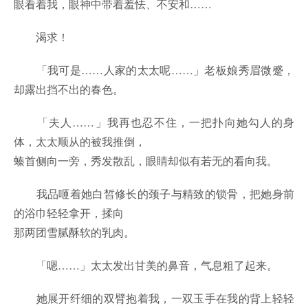
眼看着我，眼神中带着羞怯、不安和……
渴求！
「我可是……人家的太太呢……」老板娘秀眉微蹙，
却露出挡不出的春色。
「夫人……」我再也忍不住，一把扑向她勾人的身
体，太太顺从的被我推倒，
螓首侧向一旁，秀发散乱，眼睛却似有若无的看向我。
我品咂着她白皙修长的颈子与精致的锁骨，把她身前
的浴巾轻轻拿开，揉向
那两团雪腻酥软的乳肉。
「嗯……」太太发出甘美的鼻音，气息粗了起来。
她展开纤细的双臂抱着我，一双玉手在我的背上轻轻