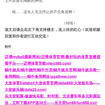
上不禁露出陶醉的神情。
唉……这令人无法停止的不伦食道啊！
（待续）
读文后请点击左下角支持楼主，送上你的红心！欢迎积极
回复和作者进行互动交流！
附件
迈博myball最新网站|迈博体育官网|最好玩的体育直播观
看平台——迈博体育导航(mbo388.com)
蜗牛娱乐|蜗牛德州|蜗牛扑克|蜗牛娱乐官网|蜗牛娱乐唯一
备用网站——蜗牛备用网址(ggallnew.com)
大发体育Dafabet|大发体育官网|dafa888|大发娱乐场——
大发娱乐城(dafa22.com)
乐天堂彩票-极速快乐彩、时时彩、北京赛车等多元彩票玩
法，立即下载APP送38元——乐天堂fun88(fun888.xyz)