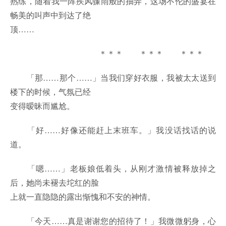
熟练，随着我一阵疾风骤雨般的抽弄，这场不伦的盛宴在
畅美的叫声中到达了绝
顶……
＊＊＊ ＊＊＊ ＊＊＊
「那……那个……」当我们穿好衣服，我被太太送到
楼下的时候，气氛已经
变得暧昧而尴尬。
「好……好像还能赶上末班车。」我没话找话的说
道。
「嗯……」老板娘低着头，从刚才激情被释放掉之
后，她尚未褪去坨红的脸
上就一直隐隐的露出惭愧和不安的神情。
「今天……真是谢谢您的招待了！」我微微躬身，心