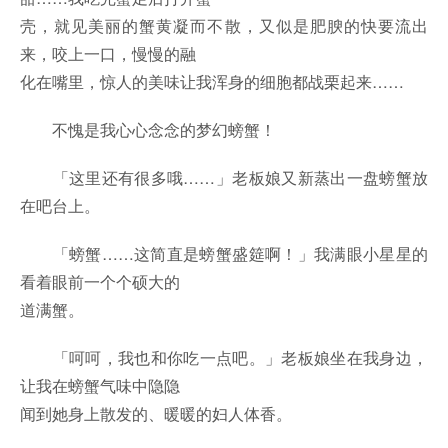
壳，就见美丽的蟹黄凝而不散，又似是肥腴的快要流出
来，咬上一口，慢慢的融
化在嘴里，惊人的美味让我浑身的细胞都战栗起来……
不愧是我心心念念的梦幻螃蟹！
「这里还有很多哦……」老板娘又新蒸出一盘螃蟹放
在吧台上。
「螃蟹……这简直是螃蟹盛筵啊！」我满眼小星星的
看着眼前一个个硕大的
道满蟹。
「呵呵，我也和你吃一点吧。」老板娘坐在我身边，
让我在螃蟹气味中隐隐
闻到她身上散发的、暖暖的妇人体香。