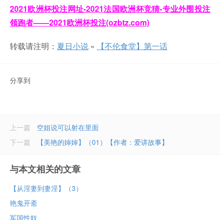
2021欧洲杯投注网址-2021法国欧洲杯竞猜-专业外围投注
领跑者——2021欧洲杯投注(ozbtz.com)
转载请注明：
夏日小说
»
【不伦食堂】第一话
分享到
上一篇
空姐说可以射在里面
下一篇
【美艳的婶婶】（01）【作者：爱讲故事】
与本文相关的文章
【从淫妻到妻淫】（3）
艳鬼开斋
军国性奴