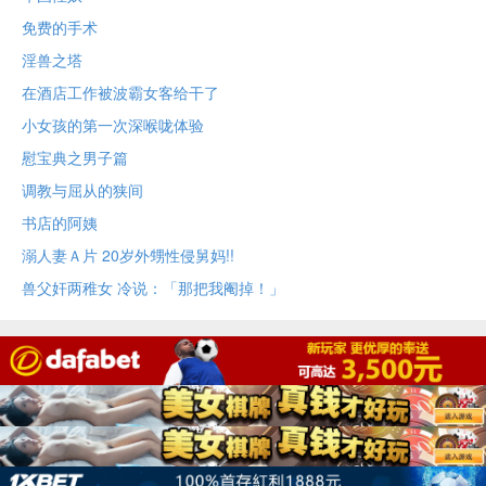
免费的手术
淫兽之塔
在酒店工作被波霸女客给干了
小女孩的第一次深喉咙体验
慰宝典之男子篇
调教与屈从的狭间
书店的阿姨
溺人妻Ａ片 20岁外甥性侵舅妈!!
兽父奸两稚女 冷说：「那把我阉掉！」