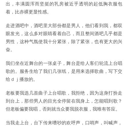
出，丰满圆浑而坚挺的乳房被近乎透明的起低胸衣服包
着，比赤裸更显性感。
走进酒吧中，酒吧里大部份都是男人，他们看到我，都双
眼发光，这么多对眼睛看着自己，而且整间酒吧几乎都是
男性，这种气氛使我十分紧张，除了紧张，也有更大的兴
奋。
我们坐在近舞台的一张桌子，舞台是给人客们轮流上台唱
歌的。服务生给了我们几张纸，是用来选择歌曲，写下交
给ｄｊ播放的。
老板要我选几首曲子上台唱歌，我拒绝，因为这身打扮走
到台上，那些男人的目光全停留在我身上，怎能唱到歌？
但老板偏要我唱，否则就当众要我脱衣服，我唯有答应。
当我走上台，台下传来嘈吵的欢呼声，口哨声，叫喊声，