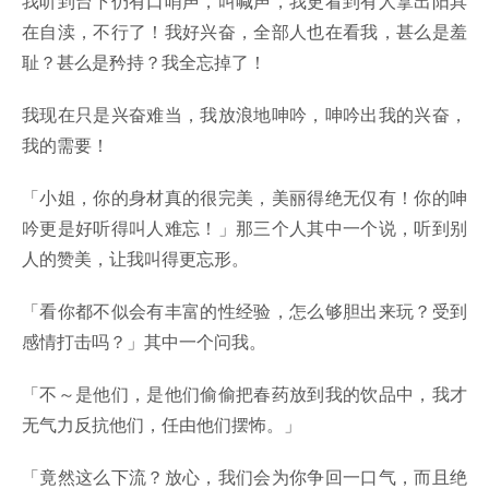
我听到台下仍有口哨声，叫喊声，我更看到有人拿出阳具
在自渎，不行了！我好兴奋，全部人也在看我，甚么是羞
耻？甚么是矜持？我全忘掉了！
我现在只是兴奋难当，我放浪地呻吟，呻吟出我的兴奋，
我的需要！
「小姐，你的身材真的很完美，美丽得绝无仅有！你的呻
吟更是好听得叫人难忘！」那三个人其中一个说，听到别
人的赞美，让我叫得更忘形。
「看你都不似会有丰富的性经验，怎么够胆出来玩？受到
感情打击吗？」其中一个问我。
「不～是他们，是他们偷偷把春药放到我的饮品中，我才
无气力反抗他们，任由他们摆怖。」
「竟然这么下流？放心，我们会为你争回一口气，而且绝