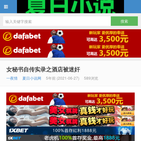
夏日小说
女秘书自传实录之酒店被迷奸
一夜情
夏日小说网
5年前 (2021-06-27)
589浏览