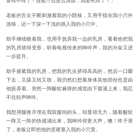
爱得不得了！连蜜汁也这么清甜，我爱死你了！」
老板的舌尖不断刺激着我的小阴核，又用手指在我小穴外
游移，还一下深一下浅的插入我的小穴中。
助手继续吻着我，也用手抚弄我一边的乳房，看着他把我
的乳房搓得变形，听着电视传来的呻吟声，我的兴奋又进
一步提升。
助手握紧我的乳房，把我的乳尖挤得高高的，然后一口啜
下去，又舔又转又咬，我仍然幻想着身体其他部份也是由
他抚弄着。突然一阵酸软麻痹的感觉由下腹涌上来，我忍
不住轻声呻吟。
我想用腿推开埋在我双腿间的头，却显得无力，随着酸软
一阵又一阵的快感涌出来，我呻吟得更大声，噢！终于泄
了，老板立即把他的坚硬塞入我的小穴里。