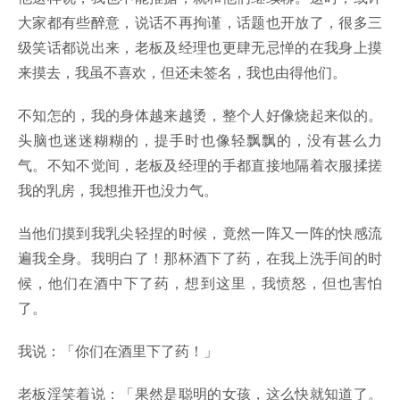
大家都有些醉意，说话不再拘谨，话题也开放了，很多三
级笑话都说出来，老板及经理也更肆无忌惮的在我身上摸
来摸去，我虽不喜欢，但还未签名，我也由得他们。
不知怎的，我的身体越来越烫，整个人好像烧起来似的。
头脑也迷迷糊糊的，提手时也像轻飘飘的，没有甚么力
气。不知不觉间，老板及经理的手都直接地隔着衣服揉搓
我的乳房，我想推开也没力气。
当他们摸到我乳尖轻捏的时候，竟然一阵又一阵的快感流
遍我全身。我明白了！那杯酒下了药，在我上洗手间的时
候，他们在酒中下了药，想到这里，我愤怒，但也害怕
了。
我说：「你们在酒里下了药！」
老板淫笑着说：「果然是聪明的女孩，这么快就知道了。