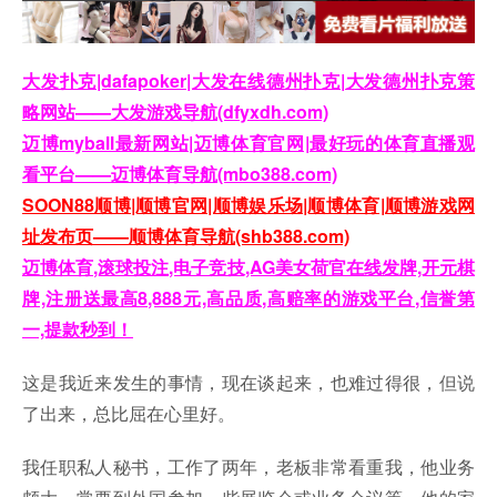
大发扑克|dafapoker|大发在线德州扑克|大发德州扑克策
略网站——大发游戏导航(dfyxdh.com)
迈博myball最新网站|迈博体育官网|最好玩的体育直播观
看平台——迈博体育导航(mbo388.com)
SOON88顺博|顺博官网|顺博娱乐场|顺博体育|顺博游戏网
址发布页——顺博体育导航(shb388.com)
迈博体育,滚球投注,电子竞技,AG美女荷官在线发牌,开元棋
牌,注册送最高8,888元,高品质,高赔率的游戏平台,信誉第
一,提款秒到！
这是我近来发生的事情，现在谈起来，也难过得很，但说
了出来，总比屈在心里好。
我任职私人秘书，工作了两年，老板非常看重我，他业务