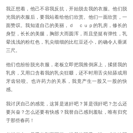
我正想着，他己不容我反抗，开始脱去我的衣服。他们脱
光我的衣服后，要我站着给他们欣赏。他们一面欣赏，一
面赞叹。我知道自己的美丽，ｄ ｃｕｐ的乳房，修长的
身型，长长的美腿，胸部大而圆浑，而且坚挺有弹性，乳
晕浅浅的粉红色，乳尖细细的比红豆还小，的确令人垂涎
三尺。
他们也纷纷脱光衣服，老板立即把我推倒床上，揉搓我的
乳房，又用口含着我的乳尖狂啜，还不时用舌尖轻舔或用
牙齿轻咬。也许药力的关系，我竟产生一股又一股的快
感。
我讨厌自己的感觉，这算是迷奸吧？算是强奸吧？怎么还
要兴奋？怎么还要有快感？我替自己感到羞耻，唯有归究
于那些春药！