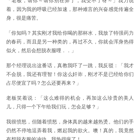
「老板，请你～请你别在弄了，我受不了呀～」我力说
着，因为我的呼吸已经加速，那种难言的兴奋感觉传遍全
身，很是痛苦。
「你知吗？其实刚才我给你喝的那杯水，我放了特强药力
的春药，而且是另一种类的，再过不久，你就会浑身热得
似火，然后会想脱衣服哩．．」
那个经理说出这番话，真教我吓了一跳，我反驳：「我才
不会脱，我还有理智！你这么奸诈，刚才不是已经给你们
占尽便宜了吗？怎么还要再来？」
老板笑着说：「这么难得的机会，再加这么珍贵的美人
儿，只得一个下午给我们玩，怎会足够？」
我很愤怒，但随着愤怒，身体真的越来越热烫。他们的手
仍然不停地逗弄着我，燃起我的欲火。噢！真的，我竟然
有想脱衣服的冲动，我热得疯了！