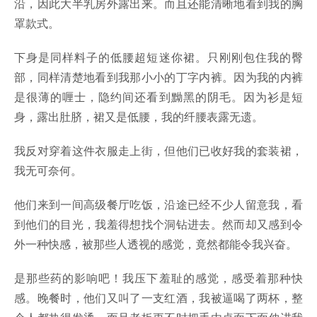
沿，因此大半乳房外露出来。而且还能清晰地看到我的胸
罩款式。
下身是同样料子的低腰超短迷你裙。只刚刚包住我的臀
部，同样清楚地看到我那小小的丁字内裤。因为我的内裤
是很薄的喱士，隐约间还看到黝黑的阴毛。因为衫是短
身，露出肚脐，裙又是低腰，我的纤腰表露无遗。
我反对穿着这件衣服走上街，但他们已收好我的套装裙，
我无可奈何。
他们来到一间高级餐厅吃饭，沿途已经不少人留意我，看
到他们的目光，我羞得想找个洞钻进去。然而却又感到令
外一种快感，被那些人透视的感觉，竟然都能令我兴奋。
是那些药的影响吧！我压下羞耻的感觉，感受着那种快
感。晚餐时，他们又叫了一支红酒，我被逼喝了两杯，整