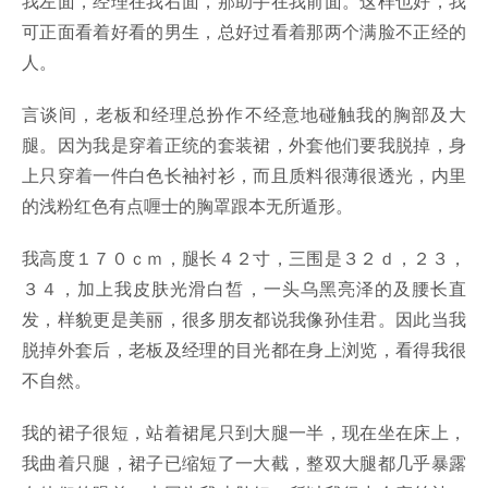
我左面，经理在我右面，那助手在我前面。这样也好，我
可正面看着好看的男生，总好过看着那两个满脸不正经的
人。
言谈间，老板和经理总扮作不经意地碰触我的胸部及大
腿。因为我是穿着正统的套装裙，外套他们要我脱掉，身
上只穿着一件白色长袖衬衫，而且质料很薄很透光，内里
的浅粉红色有点喱士的胸罩跟本无所遁形。
我高度１７０ｃｍ，腿长４２寸，三围是３２ｄ，２３，
３４，加上我皮肤光滑白皙，一头乌黑亮泽的及腰长直
发，样貌更是美丽，很多朋友都说我像孙佳君。因此当我
脱掉外套后，老板及经理的目光都在身上浏览，看得我很
不自然。
我的裙子很短，站着裙尾只到大腿一半，现在坐在床上，
我曲着只腿，裙子已缩短了一大截，整双大腿都几乎暴露