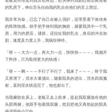
老板及经理走到我左右两边，把头伸到我剧烈前后摇晃着
的乳房下，伸出舌头任由我的乳尖在他们的舌上滑过。
我非常兴奋，已忘了自己在被人强奸，还享受着下体传来
的阵阵快感。助手把手伸到我的胸前，握紧我其中一个乳
房，用力的挤压，揉搓，还拉扯我的乳尖，身后的冲击加
剧，速度及力度上升，我疯狂呻吟。
「呀～～大力一点，再大力一点，快快快～～～」我抛开
了矜持，只为取得更大的快感！
「呀～～啊～～～不行了不行了，我来了～～～」终于我
又再泄了，淫水大量涌出，随着阳具的进出，淫水四面溅
射，直到淫水快流完了，他也射出了。
当我瘫软在床上，老板又走上前来，提起我双腿放在他的
头部两侧，他双手包着我双腿，然后把他又再勃起的阳具
插进我的小穴中。