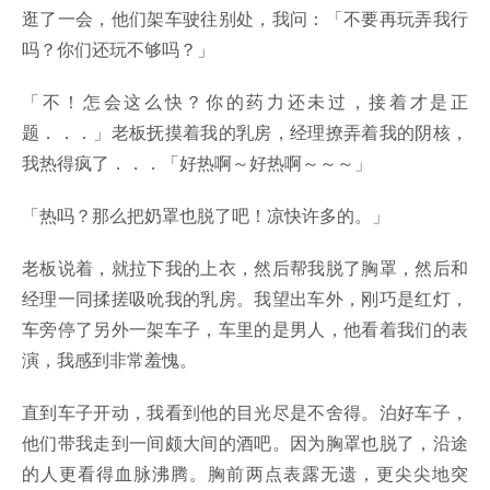
逛了一会，他们架车驶往别处，我问：「不要再玩弄我行
吗？你们还玩不够吗？」
「不！怎会这么快？你的药力还未过，接着才是正
题．．．」老板抚摸着我的乳房，经理撩弄着我的阴核，
我热得疯了．．．「好热啊～好热啊～～～」
「热吗？那么把奶罩也脱了吧！凉快许多的。」
老板说着，就拉下我的上衣，然后帮我脱了胸罩，然后和
经理一同揉搓吸吮我的乳房。我望出车外，刚巧是红灯，
车旁停了另外一架车子，车里的是男人，他看着我们的表
演，我感到非常羞愧。
直到车子开动，我看到他的目光尽是不舍得。泊好车子，
他们带我走到一间颇大间的酒吧。因为胸罩也脱了，沿途
的人更看得血脉沸腾。胸前两点表露无遗，更尖尖地突