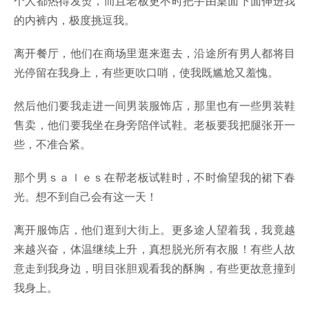
个人都热得发烫，而且老板更不时把手由桌面下面伸进我
的内裤内，极度挑逗我。
离开餐厅，他们在商场里逛来逛去，沿途所有男人都将目
光停留在我身上，有些更吹口哨，使我既尴尬又羞愧。
然后他们要我走进一间男装服饰店，那里也有一些男装鞋
售卖，他们要我坐在身旁陪伴试鞋。老板要我把腿张开一
些，不准合紧。
那个男ｓａｌｅｓ在帮老板试鞋时，不时偷望我的裙下春
光。想不到自己会有这一天！
离开服饰店，他们逛到大街上。更多途人望着我，我竟越
来越兴奋，体温继续上升，真想脱光所有衣服！有些人故
意走到我身边，明目张胆观看我的酥胸，有些更故意撞到
我身上。