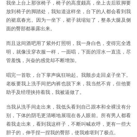
我坐上台上那张椅子，椅子的高度颇高，坐上去后双脚要
放到椅子的脚踏处，我知道这样坐，台下的人都会看到我
的裙底春光。因为一坐下，裙子就缩短了，整条大腿及侧
面的臀部都暴露出来。
而且这间酒吧用了紫外灯照明，我一身白色，变得完全透
明，就像没穿衣服一样，一面唱，下面的淫水一直流，尽
管羞愧，兴奋的感觉却不断增加。
唱完一首歌，台下掌声疯狂响起。我颤步走回桌子坐下。
老板要我上洗手间把内裤也脱下来，我当然不肯，但他要
助手及经理挟持着我，我被逼做了。
当我从洗手间走出来，我低头看到自己跟本和全裸没有分
别，下体的阴毛更清晰地展现在各人眼前。所有男人都看
着我走出来，看到我这样子，不断叫喊欢呼，更有一些大
胆子的，伸手捏一捏我的臀部，使我难堪到了极点。