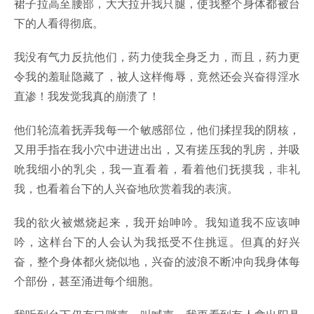
裙子拉高至腰部，大大拉开我只腿，使我整个身体都被台
下的人看得彻底。
我没有气力反抗他们，药力使我全身乏力，而且，药力更
令我的羞耻隐藏了，被人这样侮辱，竟然还会兴奋得淫水
直渗！我发觉我真的崩溃了！
他们轮流着抚弄我每一个敏感部位，他们揉捏我的阴核，
又用手指在我小穴中进进出出，又有搓压我的乳房，并吸
吮我细小的乳尖，我一直看着，看着他们抚摸我，非礼
我，也看着台下的人兴奋地欣赏着我的表演。
我的欲火被燃烧起来，我开始呻吟。我知道我不应该呻
吟，这样台下的人会认为我抵受不住挑逗。但真的好兴
奋，整个身体都火烧似地，兴奋的波浪不断冲向我身体每
个部份，甚至涌进每个细胞。