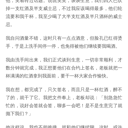
他，笑着转过话题。说说笑笑，谈谈生意，我们四人已饮
掉一支红酒及半支威士忌，不过我应该喝得最多，他们轮
流要和我干杯，我至少喝了大半支红酒及半只酒杯的威士
忌。
我自问酒量不错，这时只有一点点酒意，但脸孔已红得烫
手，于是上洗手间停一停，也免得被他们继续要我喝酒。
我由洗手间出来，我们正式谈到生意，一切非常顺利，才
数分钟就完成，我正想要他们在合约上签名，老板就把一
杯满满的红酒拿到我面前，要干一杯大家合作愉快。
我在想，都完成了，只欠签名，而且只是一杯红酒，醉不
了的，就干了它。我把文件奉上，老板却说：「别急急忙
忙的，说好会签就会签，聊多一会吧！是不是生意完了就
抛下我们？」
他这样说，我也不能推搪，就和他们继续聊。这时，或许