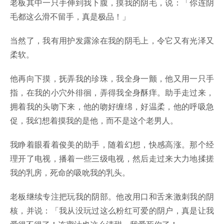
老板其中一只手伸到我下腹，摸我的阴毛，说：「你连阴
毛都这么滑不留手，真是极品！」
当然了，我有用护发露涂在我的阴毛上，令它又有光泽又
柔软。
他再向下摸，抚弄我的珍珠，我全身一颤，他又用一只手
指，在我的小穴外徘徊，弄得我全身酥痒。助手走过来，
拥着我的头吻下来，他的吻好缠绵，好温柔，他的呼吸急
促，我幻想着摸我的是他，而不是这个老男人。
我睁着眼看着俊美的助手，随着幻想，快感高涨。那个经
理开了电视，播着一些三级电视，然后走过来大力地揉搓
我的乳房，死命的吸吮我的乳头。
老板继续专注把玩我的阴部。他改用口和舌来激刺我的阴
核，并说：「我从没玩过这么粉红可爱的阴户，真是让我