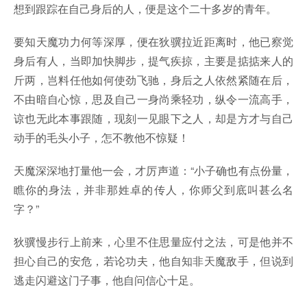
想到跟踪在自己身后的人，便是这个二十多岁的青年。
要知天魔功力何等深厚，便在狄骥拉近距离时，他已察觉
身后有人，当即加快脚步，提气疾掠，主要是掂掂来人的
斤两，岂料任他如何使劲飞驰，身后之人依然紧随在后，
不由暗自心惊，思及自己一身尚乘轻功，纵令一流高手，
谅也无此本事跟随，现刻一见眼下之人，却是方才与自己
动手的毛头小子，怎不教他不惊疑！
天魔深深地打量他一会，才厉声道：“小子确也有点份量，
瞧你的身法，并非那姓卓的传人，你师父到底叫甚么名
字？”
狄骥慢步行上前来，心里不住思量应付之法，可是他并不
担心自己的安危，若论功夫，他自知非天魔敌手，但说到
逃走闪避这门子事，他自问信心十足。