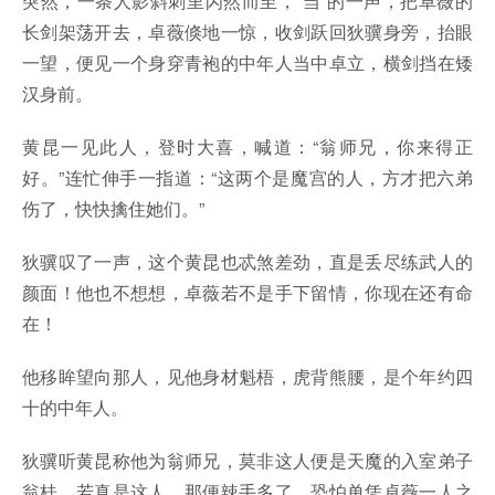
突然，一条人影斜刺里闪然而至，“当”的一声，把卓薇的
长剑架荡开去，卓薇倏地一惊，收剑跃回狄骥身旁，抬眼
一望，便见一个身穿青袍的中年人当中卓立，横剑挡在矮
汉身前。
黄昆一见此人，登时大喜，喊道：“翁师兄，你来得正
好。”连忙伸手一指道：“这两个是魔宫的人，方才把六弟
伤了，快快擒住她们。”
狄骥叹了一声，这个黄昆也忒煞差劲，直是丢尽练武人的
颜面！他也不想想，卓薇若不是手下留情，你现在还有命
在！
他移眸望向那人，见他身材魁梧，虎背熊腰，是个年约四
十的中年人。
狄骥听黄昆称他为翁师兄，莫非这人便是天魔的入室弟子
翁桂，若真是这人，那便辣手多了，恐怕单凭卓薇一人之