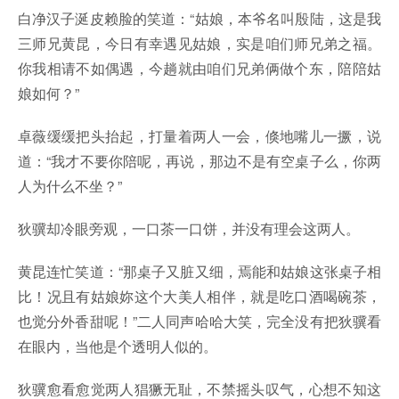
白净汉子涎皮赖脸的笑道：“姑娘，本爷名叫殷陆，这是我
三师兄黄昆，今日有幸遇见姑娘，实是咱们师兄弟之福。
你我相请不如偶遇，今趟就由咱们兄弟俩做个东，陪陪姑
娘如何？”
卓薇缓缓把头抬起，打量着两人一会，倏地嘴儿一撅，说
道：“我才不要你陪呢，再说，那边不是有空桌子么，你两
人为什么不坐？”
狄骥却冷眼旁观，一口茶一口饼，并没有理会这两人。
黄昆连忙笑道：“那桌子又脏又细，焉能和姑娘这张桌子相
比！况且有姑娘妳这个大美人相伴，就是吃口酒喝碗茶，
也觉分外香甜呢！”二人同声哈哈大笑，完全没有把狄骥看
在眼内，当他是个透明人似的。
狄骥愈看愈觉两人猖獗无耻，不禁摇头叹气，心想不知这