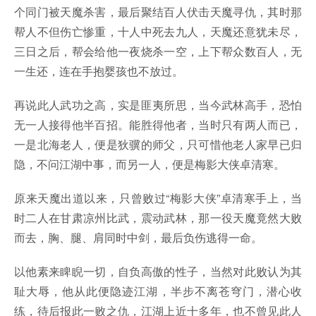
个同门被天魔杀害，最后聚结百人伏击天魔寻仇，其时那
帮人不但伤亡惨重，十人中死去九人，天魔还意犹未尽，
三日之后，帮会给他一夜烧杀一空，上下帮众数百人，无
一生还，连在手抱婴孩也不放过。
再说此人武功之高，实是匪夷所思，当今武林高手，恐怕
无一人接得他半百招。能胜得他者，当时只有两人而已，
一是北海老人，便是狄骥的师父，只可惜他老人家早已归
隐，不问江湖中事，而另一人，便是梅影大侠卓清寒。
原来天魔出道以来，只曾败过“梅影大侠”卓清寒手上，当
时二人在甘肃凉州比武，震动武林，那一役天魔竟然大败
而去，胸、腿、肩同时中剑，最后负伤逃得一命。
以他素来睥睨一切，自负高傲的性子，当然对此败认为其
耻大辱，他从此便隐迹江湖，半步不离苍穹门，潜心收
练，待后报此一败之仇，江湖上近十多年，也不曾见此人