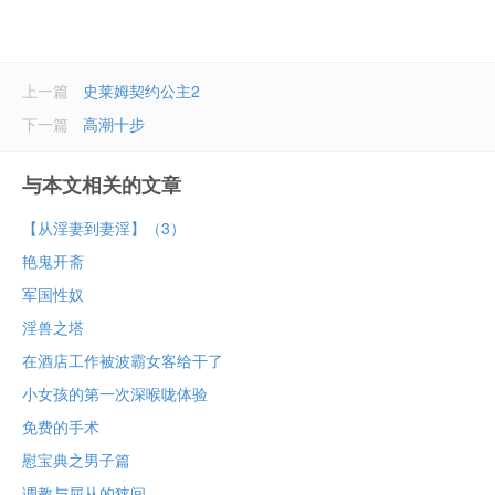
上一篇
史莱姆契约公主2
下一篇
高潮十步
与本文相关的文章
【从淫妻到妻淫】（3）
艳鬼开斋
军国性奴
淫兽之塔
在酒店工作被波霸女客给干了
小女孩的第一次深喉咙体验
免费的手术
慰宝典之男子篇
调教与屈从的狭间