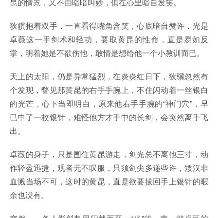
昆的情景，又不由暗暗叫妙，俱在心里暗自发笑。
狄骥抱着双手，一直看得嘴角含笑，心底暗自赞许，光是
卓薇这一手剑术和轻功，要取黄昆的性命，直是易如反
掌，明着她是不欲伤他，敢情是想给他一个小教训而已。
天上的太阳，仍是异常猛烈，在炎炎红日下，狄骥忽然有
个发现，瞥见那黄昆的右手手腕上，不住闪动着一丝银白
的光芒，心下当即明白，原来他右手手腕的“神门穴”，早
已中了一枚银针，难怪他方才手中的长剑，会突然离手飞
出。
卓薇的身子，只是围住黄昆游走，剑光总不离他三寸，动
作轻盈迅捷，观者无不叹服，只须剑尖多递些许，矮汉非
血溅当场不可，这时的黄昆，直是欲要拔回手上银针的暇
余也没有。