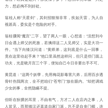
力，想必掏不到好处。
翁桂人称“天星剑”，其剑招狠辣非常，疾如天雷，为人自
视甚高，委实是个危险的对手。
翁桂骤闻“魔宫”二字，望了两人一眼，心想道：“没想到今
日会遇上师父的死敌，若擒得这二人见师父，实是大功一
件。”当下向矮汉问道：“黄师弟，这到底是什么一回事，
竟在这里动起手来？”他口里虽然这样问，但只是些门面上
功夫，光是晓月宫三个字，便知自己今日非要出手不可。
黄昆道：“这两个妖孽，先用梅花影毒害六弟，后用百步透
骨针伤我两次，全不把咱们“苍穹门”放在眼内。”却把调戏
少女的事，全然隐瞒不提。
但听在狄骥的耳里，不由有气，方才二人在店内之事，人
人皆见，而那矮汉还直道自家门派，岂不是自丧门楣，连