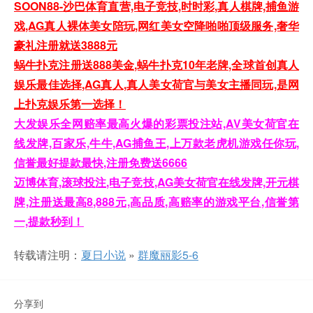
SOON88-沙巴体育直营,电子竞技,时时彩,真人棋牌,捕鱼游
戏,AG真人裸体美女陪玩,网红美女空降啪啪顶级服务,奢华
豪礼注册就送3888元
蜗牛扑克注册送888美金,蜗牛扑克10年老牌,全球首创真人
娱乐最佳选择,AG真人,真人美女荷官与美女主播同玩,是网
上扑克娱乐第一选择！
大发娱乐全网赔率最高火爆的彩票投注站,AV美女荷官在
线发牌,百家乐,牛牛,AG捕鱼王,上万款老虎机游戏任你玩,
信誉最好提款最快,注册免费送6666
迈博体育,滚球投注,电子竞技,AG美女荷官在线发牌,开元棋
牌,注册送最高8,888元,高品质,高赔率的游戏平台,信誉第
一,提款秒到！
转载请注明：
夏日小说
»
群魔丽影5-6
分享到