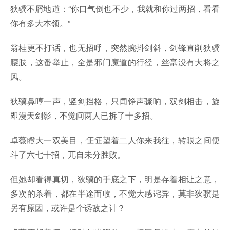
狄骥不屑地道：“你口气倒也不少，我就和你过两招，看看
你有多大本领。”
翁桂更不打话，也无招呼，突然腕抖剑斜，剑锋直削狄骥
腰肢，这番举止，全是邪门魔道的行径，丝毫没有大将之
风。
狄骥鼻哼一声，竖剑挡格，只闻铮声骤响，双剑相击，旋
即漫天剑影，不觉间两人已拆了十多招。
卓薇瞪大一双美目，怔怔望着二人你来我往，转眼之间便
斗了六七十招，兀自未分胜败。
但她却看得真切，狄骥的手底之下，明是存着相让之意，
多次的杀着，都在半途而收，不觉大感诧异，莫非狄骥是
另有原因，或许是个诱敌之计？