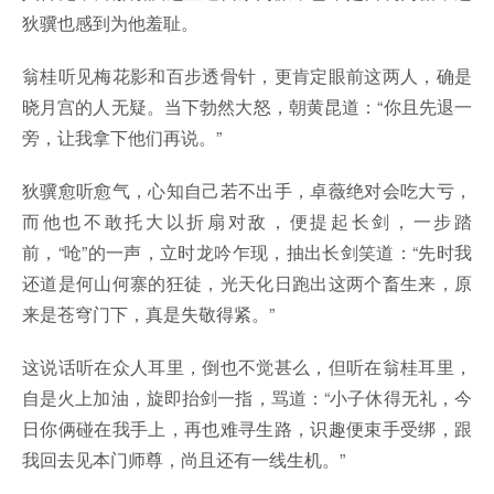
狄骥也感到为他羞耻。
翁桂听见梅花影和百步透骨针，更肯定眼前这两人，确是
晓月宫的人无疑。当下勃然大怒，朝黄昆道：“你且先退一
旁，让我拿下他们再说。”
狄骥愈听愈气，心知自己若不出手，卓薇绝对会吃大亏，
而他也不敢托大以折扇对敌，便提起长剑，一步踏
前，“呛”的一声，立时龙吟乍现，抽出长剑笑道：“先时我
还道是何山何寨的狂徒，光天化日跑出这两个畜生来，原
来是苍穹门下，真是失敬得紧。”
这说话听在众人耳里，倒也不觉甚么，但听在翁桂耳里，
自是火上加油，旋即抬剑一指，骂道：“小子休得无礼，今
日你俩碰在我手上，再也难寻生路，识趣便束手受绑，跟
我回去见本门师尊，尚且还有一线生机。”