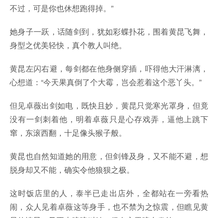
不过，可是你也休想跑得掉。”
她身子一跃，话随剑到，犹如彩蝶扑花，围着黄昆飞舞，
身型之优美轻快，真个教人叫绝。
黄昆左闪右避，每剑都在他身侧穿插，吓得他大汗淋漓，
心想道：“今天果真倒了个大霉，岂会惹着这个恶丫头。”
但见卓薇出剑如电，既快且妙，黄昆只觉寒光罩身，但竟
没有一剑刺着他，明着卓薇只是心存戏弄，逼他上跳下
窜，东滚西翻，十足像头猴子般。
黄昆也自然知道她的用意，但剑锋及身，又不能不避，想
脱身却又不能，确实令他狼狈之极。
这时饭店里的人，泰半已走出店外，全都站在一旁看热
闹，众人见着卓薇这等身手，也不禁为之惊震，但瞧见黄