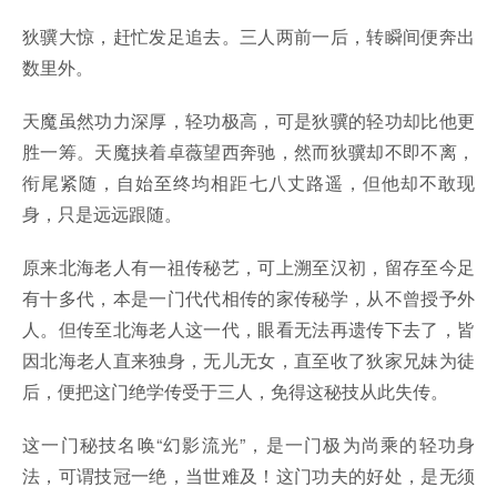
狄骥大惊，赶忙发足追去。三人两前一后，转瞬间便奔出
数里外。
天魔虽然功力深厚，轻功极高，可是狄骥的轻功却比他更
胜一筹。天魔挟着卓薇望西奔驰，然而狄骥却不即不离，
衔尾紧随，自始至终均相距七八丈路遥，但他却不敢现
身，只是远远跟随。
原来北海老人有一祖传秘艺，可上溯至汉初，留存至今足
有十多代，本是一门代代相传的家传秘学，从不曾授予外
人。但传至北海老人这一代，眼看无法再遗传下去了，皆
因北海老人直来独身，无儿无女，直至收了狄家兄妹为徒
后，便把这门绝学传受于三人，免得这秘技从此失传。
这一门秘技名唤“幻影流光”，是一门极为尚乘的轻功身
法，可谓技冠一绝，当世难及！这门功夫的好处，是无须