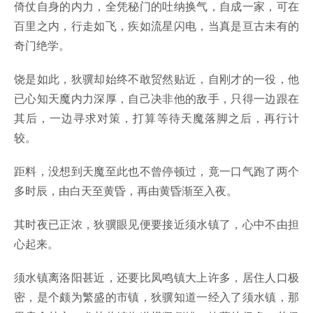
倚仗自身的内力，全凭秘门的吐纳换气，自成一家，可在
百里之内，行走如飞，疾如流星闪电，当真是亘古未有的
奇门绝学。
饶是如此，狄骥却始终不敢贸然贴近，自刚才的一役，他
已心知天魔内力深厚，自己决非他的敌手，只得一边跟在
其后，一边寻求对策，打算等待天魔落脚之后，再行计
较。
距料，没想到天魔至此也不曾停顿过，竟一口气跑了两个
多时辰，由白天至黄昏，再由黄昏渐至入夜。
其时夜已正浓，狄骥眼见便要接近须水镇了，心中不由担
心起来。
须水镇离洛阳甚近，还要比凤鸣镇大上许多，居住人口极
密，是个颇为繁盛的市镇，狄骥知道一经入了须水镇，那