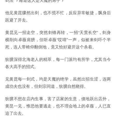
剑法”？难道这人是天魔的弟子？
他见黄昆骤然出剑，也不慌不忙，反应异常敏捷，飘身后
跃避了开去。
黄昆见一招走空，突然剑锋再转，一招“天贯长空”，剑身
横削向卓薇肩膀，但听卓薇“哎唷”一声，似被来剑吓个半
死，连人带椅仰翻倒地，竟又恰好避开这个杀着。
狄骥深得北海老人的精萃，每一门派均有所学，尤其当今
各大高手的招式。
见黄昆每一剑式，均是天魔的绝学，虽然出招生涩，连两
成功夫也没有，但剑宗同道，狄骥自然晓得。
狄骥不想在店内生事，害了店家的生意，倏地跃出店外，
黄昆一见，惟恐他要逃走，也不理会地上的卓薇，人已直
追了出去。