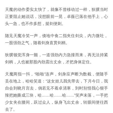
天魔的动作委实太快了，就像不曾移动过一样，狄骥当时
正要阻止她说话，没想眼前一晃，卓薇已落在他手上，心
头一急，也不作多想，挺剑便刺。
随见天魔冷笑一声，倏地中食二指夹住剑尖，内力微吐，
一股强劲之气，随着剑身直贯剑柄。
狄骥顿觉浑身一颤，一道强劲内力急撞而来，再无法持紧
剑柄，人也被那股内劲震出丈余，才把身体定住。
天魔两指一抖，“啪啪”连声，剑身应声断为数截，便随手
丢在地上，哈哈笑道：“这女娃儿我先带去，下月今日，我
自会到晓月宫去，倘若见不着卓清寒，到时别怪我心狠手
辣把她撕成三块，哈……哈……哈……”笑声未落，一手把
少女夹在腰间，跃过众人，纵身飞出丈余，转眼间便往西
去了。