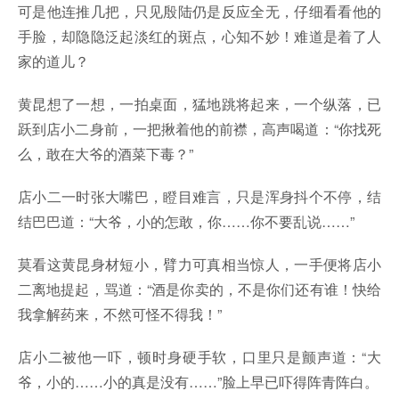
可是他连推几把，只见殷陆仍是反应全无，仔细看看他的
手脸，却隐隐泛起淡红的斑点，心知不妙！难道是着了人
家的道儿？
黄昆想了一想，一拍桌面，猛地跳将起来，一个纵落，已
跃到店小二身前，一把揪着他的前襟，高声喝道：“你找死
么，敢在大爷的酒菜下毒？”
店小二一时张大嘴巴，瞪目难言，只是浑身抖个不停，结
结巴巴道：“大爷，小的怎敢，你……你不要乱说……”
莫看这黄昆身材短小，臂力可真相当惊人，一手便将店小
二离地提起，骂道：“酒是你卖的，不是你们还有谁！快给
我拿解药来，不然可怪不得我！”
店小二被他一吓，顿时身硬手软，口里只是颤声道：“大
爷，小的……小的真是没有……”脸上早已吓得阵青阵白。