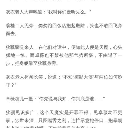
灰衣老人大声喝道：“我叫你们走听见么。”
翁桂二人无奈，匆匆跑回饭店抱起殷陆，头也不敢回飞奔
而去。
狄骥骤见来人，在他们对话中，便知此人便是天魔，心头
猛地一惊。而卓薇也不禁被他那气势所慑，不由退了一
步，把身躯靠至狄骥身旁。
灰衣老人捋须长笑，说道：“不知“梅影大侠”与两位如何称
呼？”
卓薇嘴儿一撅：“你先说与我知，你到底是谁……”
狄骥见识多广，这个天魔实是开罪不得，见卓薇幼不更
事，涉世未深，只图嘴舌之利，连忙示意她停口，抱拳朝