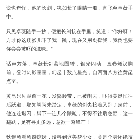
说也奇怪，他的长剑，犹如长了眼睛一般，直飞至卓薇手
中。
只见卓薇随手一抄，便把长剑接在手里，笑道：“你好呀！
方才你这矮猴儿吓了我一跳，现在又用剑掷我，我倒也要
你尝尝被吓的滋味。”
话声方落，卓薇长剑蓦地圈转，银光闪动，直卷矮汉胸
前，登时剑影霍霍，幻起十数点星光，自四面八方往黄昆
点至。
黄昆只见眼前一花，发鬓腰带，已被削去，吓得黄昆忙往
后跃避，那知脚尚未踏定，卓薇的剑尖接着又到了身前，
他连连退闪，脚下一连几个踉跄，不得不往后急翻，这一
翻跃，足有寻丈多远，意欲一避锋芒！
狄骥愈看愈感惊讶，没料到这美貌少女，竟是个身怀绝技