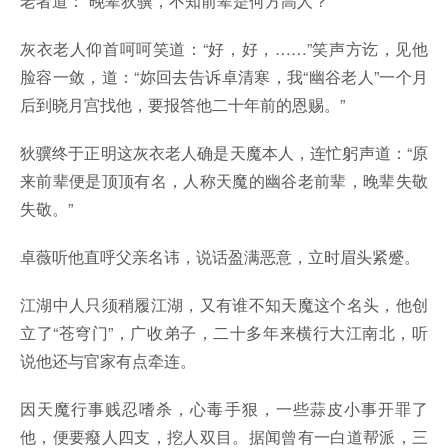
老者道：“晚辈狄骥，不知前辈是何方高人？”
灰衣老人仰首呵呵笑道：“好，好，……”笑声方讫，见他
脸容一敛，道：“妳回去告诉卓清寒，我“幽谷老人”一个月
后到晓月宫找他，要报答他二十年前的恩赐。”
狄骥终于正明这灰衣老人确是天魔本人，连忙躬声道：“原
来前辈便是顶顶有名，人称天魔的幽谷老前辈，晚辈失敬
失敬。”
卓薇听他直呼父亲名讳，说话盈满恶意，立时眉头紧蹙。
江湖中人只须稍履江湖，又有谁不知天魔这个名头，他创
立了“苍穹门”，广收弟子，二十多年来横行大江南北，听
说他还与官家有点牵连。
因天魔行事贱忍嗜杀，心毒手狠，一些蒜皮小事开罪了
他，便要癈人四支，挖人双目。据闻曾有一白道帮派，三