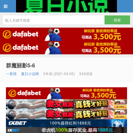
夏日小说
群魔丽影5-6
一夜情
夏日小说网
5年前 (2021-04-05)
543浏览