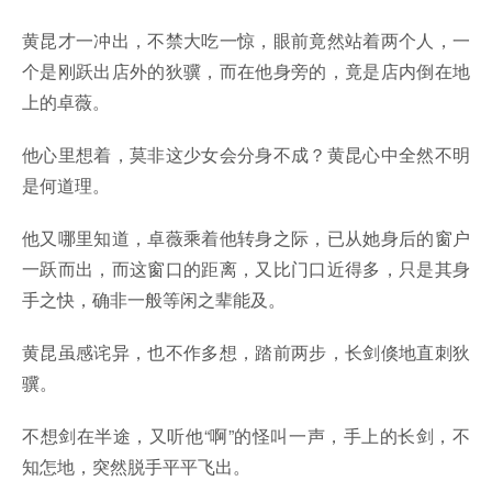
黄昆才一冲出，不禁大吃一惊，眼前竟然站着两个人，一
个是刚跃出店外的狄骥，而在他身旁的，竟是店内倒在地
上的卓薇。
他心里想着，莫非这少女会分身不成？黄昆心中全然不明
是何道理。
他又哪里知道，卓薇乘着他转身之际，已从她身后的窗户
一跃而出，而这窗口的距离，又比门口近得多，只是其身
手之快，确非一般等闲之辈能及。
黄昆虽感诧异，也不作多想，踏前两步，长剑倏地直刺狄
骥。
不想剑在半途，又听他“啊”的怪叫一声，手上的长剑，不
知怎地，突然脱手平平飞出。