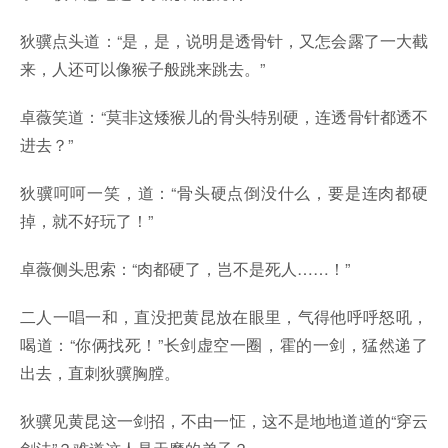
狄骥点头道：“是，是，说明是透骨针，又怎会露了一大截
来，人还可以像猴子般跳来跳去。”
卓薇笑道：“莫非这矮猴儿的骨头特别硬，连透骨针都透不
进去？”
狄骥呵呵一笑，道：“骨头硬点倒没什么，要是连肉都硬
掉，就不好玩了！”
卓薇侧头思索：“肉都硬了，岂不是死人……！”
二人一唱一和，直没把黄昆放在眼里，气得他呼呼怒吼，
喝道：“你俩找死！”长剑虚空一圈，霍的一剑，猛然递了
出去，直刺狄骥胸膛。
狄骥见黄昆这一剑招，不由一怔，这不是地地道道的“穿云