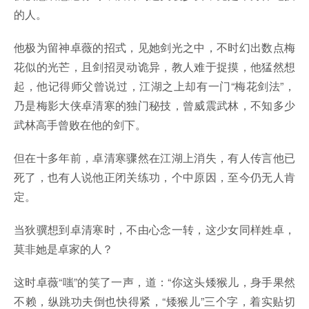
的人。
他极为留神卓薇的招式，见她剑光之中，不时幻出数点梅
花似的光芒，且剑招灵动诡异，教人难于捉摸，他猛然想
起，他记得师父曾说过，江湖之上却有一门“梅花剑法”，
乃是梅影大侠卓清寒的独门秘技，曾威震武林，不知多少
武林高手曾败在他的剑下。
但在十多年前，卓清寒骤然在江湖上消失，有人传言他已
死了，也有人说他正闭关练功，个中原因，至今仍无人肯
定。
当狄骥想到卓清寒时，不由心念一转，这少女同样姓卓，
莫非她是卓家的人？
这时卓薇“嗤”的笑了一声，道：“你这头矮猴儿，身手果然
不赖，纵跳功夫倒也快得紧，“矮猴儿”三个字，着实贴切