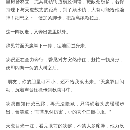
里房舍林立，尤其此镇街道横竖倒错，掩蔽处极多，若保
持现下与天魔数丈的距离，到了须水镇，大有可能给他溜
掉！细想之下，便加紧脚步，把距离续渐拉近。
这一阵疾走，又奔出数里以外。
骤见前面天魔脚下一停，猛地回过身来。
狄骥正在全力奔行，瞥见对方突然停住，赶忙一顿身形，
便即闪向一旁的大树之后。
“朋友，你的胆量可不小，还不给我滚出来。”天魔双目闪
动，沉着声音徐徐传到狄骥耳中。
狄骥自知行藏已露，再无法隐藏，只得硬着头皮缓缓步
出，含笑道：“前辈果然厉害，小的真个口服心服。”
天魔目光一注，看见眼前的狄骥，不禁大多诧异，他万没