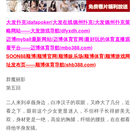
大发扑克|dafapoker|大发在线德州扑克|大发德州扑克策
略网站——大发游戏导航(dfyxdh.com)
迈博myball最新网站|迈博体育官网|最好玩的体育直播观
看平台——迈博体育导航(mbo388.com)
SOON88顺博|顺博官网|顺博娱乐场|顺博体育|顺博游戏网
址发布页——顺博体育导航(shb388.com)
群魔丽影
第五回
二人来到卓薇身边，白净汉子的双眼，又睁大了几分，近
看之下，眼前这个少女更显迷人，不但样子长得娇美无
双，身材更是一绝，高耸的胸脯，纤细的腰肢，在在都看
得他半身发骚。