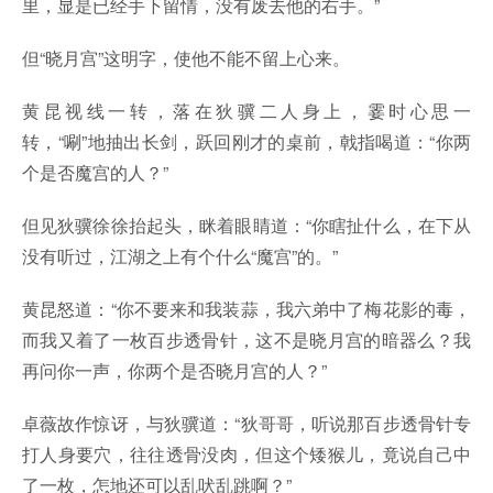
里，显是已经手下留情，没有废去他的右手。”
但“晓月宫”这明字，使他不能不留上心来。
黄昆视线一转，落在狄骥二人身上，霎时心思一
转，“唰”地抽出长剑，跃回刚才的桌前，戟指喝道：“你两
个是否魔宫的人？”
但见狄骥徐徐抬起头，眯着眼睛道：“你瞎扯什么，在下从
没有听过，江湖之上有个什么“魔宫”的。”
黄昆怒道：“你不要来和我装蒜，我六弟中了梅花影的毒，
而我又着了一枚百步透骨针，这不是晓月宫的暗器么？我
再问你一声，你两个是否晓月宫的人？”
卓薇故作惊讶，与狄骥道：“狄哥哥，听说那百步透骨针专
打人身要穴，往往透骨没肉，但这个矮猴儿，竟说自己中
了一枚，怎地还可以乱吠乱跳啊？”