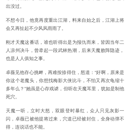
出没过。
不想今日，他竟再度重出江湖，料来自始之后，江湖上将
会又再扯起不少风风雨雨了。
刚才天魔这番话，谁也听得出是为报仇而来，皆因当年二
人凉州决斗，曾牵起一段武林热潮，后来天魔败阵隐迹，
也是人人俱知之事。
卓薇见他存心挑衅，再难按捺得住，怒道：“好啊，原来是
你这个老魔头，你想找梅影大侠比斗，不怕又再次龟缩十
多年么？”她虽是心存戏谑，但听在天魔耳里，犹如是制他
死穴。
天魔一听，立时大怒，双眼登时暴红，众人只见灰影一
闪，卓薇已被他提将过来，穴道已经被封住，全身动弹不
得，连说话也不能。