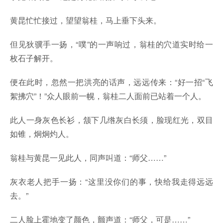
黄昆忙忙接过，望望翁桂，马上垂下头来。
但见狄骥手一扬，“噗”的一声响过，翁桂的穴道实时给一
枚石子解开。
便在此时，忽然一把洪亮的话声，远远传来：“好一招“飞
絮拂穴”！”众人眼前一幌，翁桂二人面前已站着一个人。
此人一身灰色长衫，颔下几绺灰白长须，脸现红光，双目
如锥，炯炯灼人。
翁桂与黄昆一见此人，同声叫道：“师父……”
灰衣老人把手一扬：“这里没你们的事，快给我走得远远
去。”
二人脸上霍地变了颜色，颤声道：“师父，可是……”