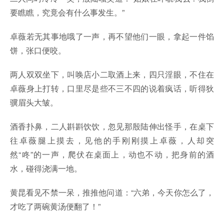
要瞧瞧，究竟会有什么事发生。”
卓薇若无其事地哦了一声，再不望他们一眼，拿起一件馅
饼，张口便咬。
两人双双坐下，叫唤店小二取酒上来，四只淫眼，不住在
卓薇身上打转，口里尽是些不三不四的说着疯话，听得狄
骥眉头大皱。
酒香扑鼻，二人斟斟饮饮，忽见那殷陆伸出怪手，在桌下
往卓薇腿上摸去，见他的手刚刚摸上卓薇，人却突
然“咚”的一声，爬伏在桌面上，动也不动，把身前的酒
水，碰得浇满一地。
黄昆看见不禁一呆，推推他问道：“六弟，今天你怎么了，
才吃了两碗黄汤便翻了！”