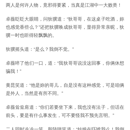
两人是何许人物，竟邪得要紧，当真是江湖中一大败类！
卓薇眨眨大眼睛，问狄骥道：“狄哥哥，在这桌子吃酒，妳
也感觉香些么？”还把狄骥唤成狄哥哥，显得异常亲昵，狄
骥一时也听得轻飘飘的。
狄骥摇头道：“是么？我倒不觉。”
卓薇啐了他们一口，道：“我狄哥哥说没这回事，你俩休想
骗我！”
黄昆笑道：“他是妳的哥儿，自是没有这种感觉，可是咱俩
是外人，当然是有所不同。”
卓薇耸耸肩道：“你们若要坐下来，我也没有法子，但话在
前头，要是有什么事发生，可不要怪我不预先言明。”
二人同时冷冷一笑，殷陆嗤笑道：“姑娘在吓唬我么！我倒