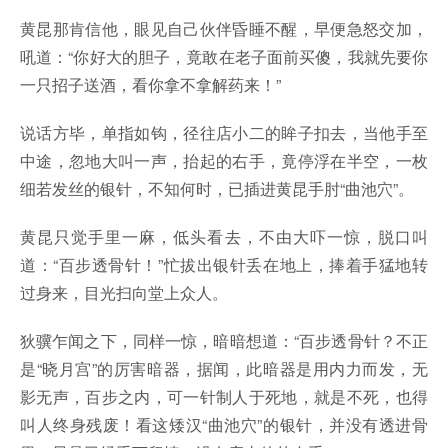
黄昆那肯信他，眼见自己伙伴昏睡不醒，早便急怒交加，
吼道：“你好大的胆子，竟敢在老子面前买傻，我就先要你
一只招子送酒，看你拿不拿解药来！”
说话方毕，单指如钩，径往店小二的眸子扣去，当他手至
中途，忽地大叫一声，抬起的右手，竟停浮在半空，一枚
细若发丝的银针，不知何时，已插进黄昆手肘“曲池穴”。
黄昆只觉手里一麻，低头看去，不由大吓一惊，脱口叫
道：“百步透骨针！”忙拔出银针丢在地上，捧着手猛地转
过身来，目光扫向堂上众人。
狄骥乍闻之下，同样一惊，暗暗想道：“百步透骨针？不正
是“晓月宫”的厉害暗器，据闻，此暗器是用内力而发，无
影无声，百步之内，可一针制人于死地，就是不死，也得
叫人终身残废！看这矮汉“曲池穴”的银针，并没有透进骨