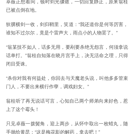
卓薇正想着间，顿时剑光骤敛，一切回复静止，原来翁桂
已被点倒在地。
狄骥横剑一收，剑归鞘里，笑道：“我还道你是何等厉害，
谁知不过尔尔，竟是个雷声大，雨点小的人物罢了。”
“翁某技不如人，话多无用，要剐要杀绝无怨言，何须拿说
话单打。”翁桂自知落在晓月宫手上，决无活命之理，只得
闭目受诛。
“杀你对我有何益处，你回去与天魔老头说，叫他多多管束
门人，不要出来横行作孽，调戏妇女。”
翁桂听了再无说话可言，心知自己两个师弟向来好色，惹
上了这个霉头！
只见卓薇一拨鬓角，迎上两步，从怀中取出一枚蜡丸，随
手抛给黄昆：“这是梅花影的解药，拿去吧！”