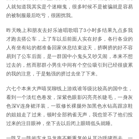
人就知道我其实是个迷糊鬼，很多时候不是被骗就是容易
的被制服最后吃亏，很困扰我。
昨天晚上和朋友去好乐迪唱歌唱了3小时多结果九点多我
才跑去搭公车，上了车以后前面人实在好多，各行各业的
人有坐有站的都准备回家休息结束这天，挤啊挤的好不容
易到了公车后面，是一群国中小鬼头又吵又闹，本来不想
过去的，然而那群小男生中间有个空位吸引到已经很疲累
的我的注意，于是勉强的挤过去坐了下来。
六七个本来大声嘻笑聊线上游戏谁等级比较高的国中生，
看到一个淡红色卷发，深紫色眼影闪亮亮长睫毛，一身灰
色深V连身裙洋装，一双修长裸腿外加黑色水钻高跟凉鞋
的姐姐走了过来，顿时全部鸦雀无声，我也管不了他们投
过来的注目眼神，坐下去以后闭上眼睛低头就睡。
一阵又一阵的车水马龙声不断重复的从耳边呼啸而去，一