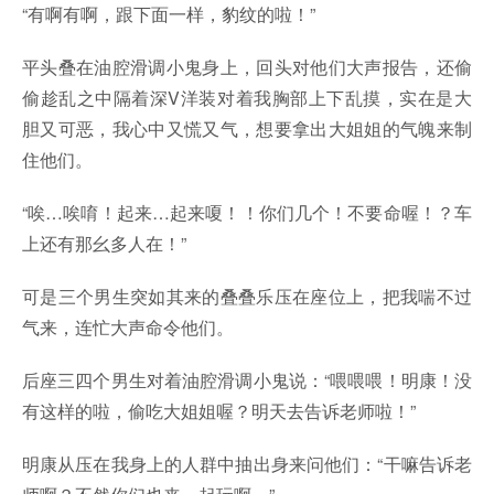
“有啊有啊，跟下面一样，豹纹的啦！”
平头叠在油腔滑调小鬼身上，回头对他们大声报告，还偷
偷趁乱之中隔着深V洋装对着我胸部上下乱摸，实在是大
胆又可恶，我心中又慌又气，想要拿出大姐姐的气魄来制
住他们。
“唉…唉唷！起来…起来嗄！！你们几个！不要命喔！？车
上还有那幺多人在！”
可是三个男生突如其来的叠叠乐压在座位上，把我喘不过
气来，连忙大声命令他们。
后座三四个男生对着油腔滑调小鬼说：“喂喂喂！明康！没
有这样的啦，偷吃大姐姐喔？明天去告诉老师啦！”
明康从压在我身上的人群中抽出身来问他们：“干嘛告诉老