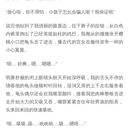
“放心啦，你不用怕，小孩子怎幺会骗人呢？我保证啦”
说完他站到了我俏丽的脸庞边，拉下裤子的拉链，从白色
内裤里掏出了已经英挺如柱的鸡巴，我顺从的微微张开樱
桃小口把龟头含了进去，像古代的宫女在服侍皇帝一样的
小心翼翼。
“唔… 好爽…嗯….嗯嗯…”
明康舒服的闭上眼睛头朝天开始深呼吸，我的舌头不停的
绕着他的龟头做顺时针回转，湿润又滑的上下左右服务着
他，龟头偶尔还会在我嘴里颤抖，接着我把肉棒整根含进
去开始大力的又吸又吞，嘴唇紧紧含住年轻男孩的阳具，
头来回来回的快速吸吮。
“唔…吸吸..舔…..吮吮吮….吸….嗯唔….”