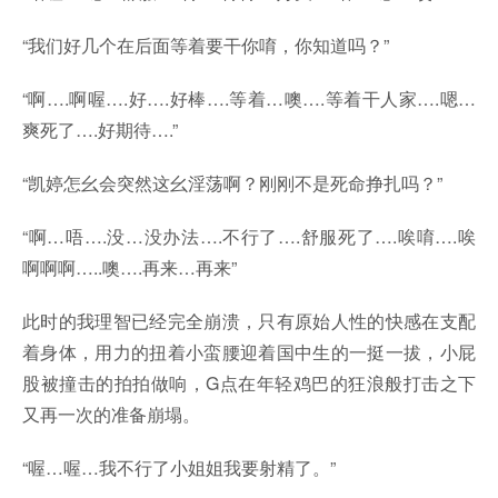
“我们好几个在后面等着要干你唷，你知道吗？”
“啊….啊喔….好….好棒….等着…噢….等着干人家….嗯…
爽死了….好期待….”
“凯婷怎幺会突然这幺淫荡啊？刚刚不是死命挣扎吗？”
“啊…唔….没…没办法….不行了….舒服死了….唉唷….唉
啊啊啊…..噢….再来…再来”
此时的我理智已经完全崩溃，只有原始人性的快感在支配
着身体，用力的扭着小蛮腰迎着国中生的一挺一拔，小屁
股被撞击的拍拍做响，G点在年轻鸡巴的狂浪般打击之下
又再一次的准备崩塌。
“喔…喔…我不行了小姐姐我要射精了。”