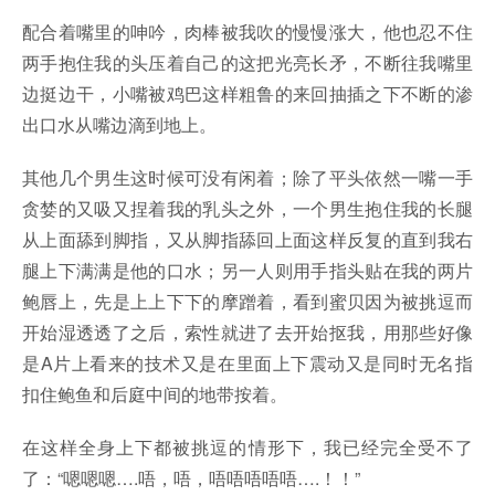
配合着嘴里的呻吟，肉棒被我吹的慢慢涨大，他也忍不住
两手抱住我的头压着自己的这把光亮长矛，不断往我嘴里
边挺边干，小嘴被鸡巴这样粗鲁的来回抽插之下不断的渗
出口水从嘴边滴到地上。
其他几个男生这时候可没有闲着；除了平头依然一嘴一手
贪婪的又吸又捏着我的乳头之外，一个男生抱住我的长腿
从上面舔到脚指，又从脚指舔回上面这样反复的直到我右
腿上下满满是他的口水；另一人则用手指头贴在我的两片
鲍唇上，先是上上下下的摩蹭着，看到蜜贝因为被挑逗而
开始湿透透了之后，索性就进了去开始抠我，用那些好像
是A片上看来的技术又是在里面上下震动又是同时无名指
扣住鲍鱼和后庭中间的地带按着。
在这样全身上下都被挑逗的情形下，我已经完全受不了
了：“嗯嗯嗯….唔，唔，唔唔唔唔唔….！！”