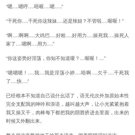
“嗯….嗯哼….唔喔….嗯…..”
“干死你….干死你这辣妹….还是辣姐？不管啦….喔喔！”
“啊….啊啊….大鸡巴….好粗….好用力….操死我….操死人
家了….嗯啊….用力….”
“你这姿势好淫荡，你知不知道嗄？…喔喔！…”
“嗯嗯嗯！….我…我是淫荡小婷….唔啊….欠干….干死我
了….快….”
已经根本不知道自己说什幺话了，语无伦次外加原始本性
完全支配我的呻吟和浪语，越叫越大声，让小光紧紧抱着
我又操又干，肉棒每下都把我的阴唇挤进去里面，出来的
时候又外翻出来。