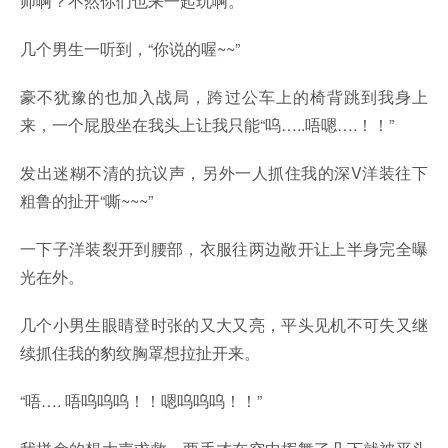
师啊？不然你们也来一起玩啊。”
几个男生一听到，“你说的喔~~”
豪不犹豫的也加入战局，跨过公车上的椅背跳到我身上
来，一个屁股坐在我头上让我只能“呜…..唔嗯….！！”
发出迷糊不清的抗议声，另外一人抓住我的深V洋装往下
粗鲁的扯开“嘶~~~”
一下子洋装裂开到腰部，衣服往两边敞开让上半身完全曝
光在外。
几个小男生眼睛登时张的又大又亮，平头见机不可失又继
续抓住我的豹纹胸罩想拉扯开来。
“唔…. 唔呜呜呜！！嗯呜呜呜！！”