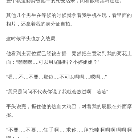
整个就这姿势被他干的死去活来，闭着眼睛淫叫连连。
其他几个男生在等候的时候就拿着我手机在玩，看里面的
相片，还拿着我的身分证自拍。
这时候平头也加入战局。
他看到主要位置已经被占据，竟然把主意动到我的菊花上
面：“嘿嘿嘿….可以用屁眼吗？小婷姐姐？”
“喔….不…不要…那边….不可以啊啊….嗯啊…”
“我只是问问不代表你说了我就会放过啊，哈哈”
平头说完，握住他的热血大鸡巴，对着我的屁眼在外面摩
擦。
“不要….不要….住手啊….求你….拜托哇啊啊啊啊啊啊