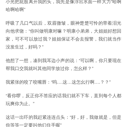
小光把屁股离开我的头，我先是像浮出水面一样大力“哈啊
哈啊哈啊”
呼吸了几口气以后，双眉微皱，眼神楚楚可怜的带着泪光
向他求饶：“你叫做明康对嘛？明康小弟弟，大姐姐好想回
家，可不可以放过我？姐姐保证不会去报警，我们就当作
没发生过，好吗？”
他想了一想，凑到我耳边小声的说：“可以啊，你只要现在
帮我口交我就叫其他同学放过你，怎幺样？”
我紧张的咬了咬嘴唇：“呜….这…这怎幺行啊….？？”
“看你啰，反正你不答应的话我们就不下车，直到每个人都
玩爽你为止。”
这话一出吓的我赶紧连连点头：“好，好，我做就是，但是
你等等一定要叫他们住手喔”