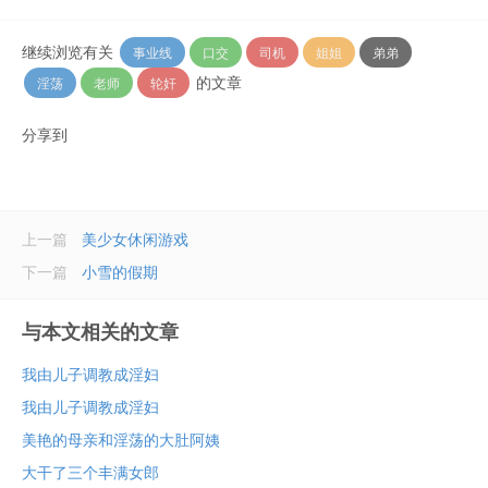
继续浏览有关
事业线
口交
司机
姐姐
弟弟
的文章
淫荡
老师
轮奸
分享到
上一篇
美少女休闲游戏
下一篇
小雪的假期
与本文相关的文章
我由儿子调教成淫妇
我由儿子调教成淫妇
美艳的母亲和淫荡的大肚阿姨
大干了三个丰满女郎