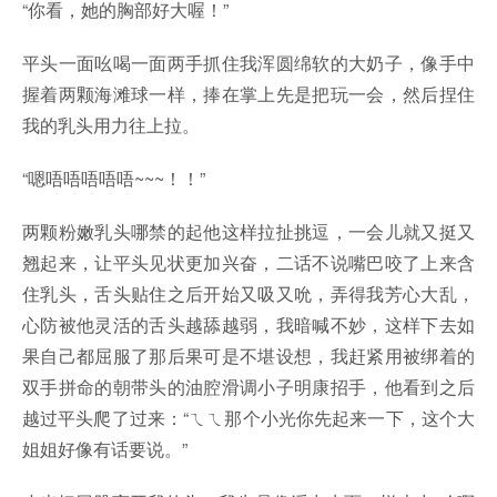
“你看，她的胸部好大喔！”
平头一面吆喝一面两手抓住我浑圆绵软的大奶子，像手中
握着两颗海滩球一样，捧在掌上先是把玩一会，然后捏住
我的乳头用力往上拉。
“嗯唔唔唔唔唔~~~！！”
两颗粉嫩乳头哪禁的起他这样拉扯挑逗，一会儿就又挺又
翘起来，让平头见状更加兴奋，二话不说嘴巴咬了上来含
住乳头，舌头贴住之后开始又吸又吮，弄得我芳心大乱，
心防被他灵活的舌头越舔越弱，我暗喊不妙，这样下去如
果自己都屈服了那后果可是不堪设想，我赶紧用被绑着的
双手拼命的朝带头的油腔滑调小子明康招手，他看到之后
越过平头爬了过来：“ㄟㄟ那个小光你先起来一下，这个大
姐姐好像有话要说。”