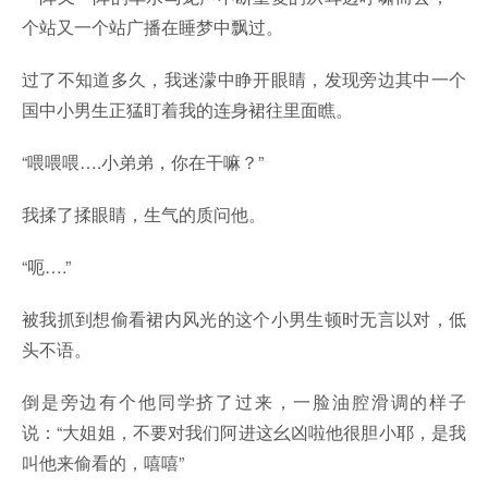
个站又一个站广播在睡梦中飘过。
过了不知道多久，我迷濛中睁开眼睛，发现旁边其中一个
国中小男生正猛盯着我的连身裙往里面瞧。
“喂喂喂….小弟弟，你在干嘛？”
我揉了揉眼睛，生气的质问他。
“呃….”
被我抓到想偷看裙内风光的这个小男生顿时无言以对，低
头不语。
倒是旁边有个他同学挤了过来，一脸油腔滑调的样子
说：“大姐姐，不要对我们阿进这幺凶啦他很胆小耶，是我
叫他来偷看的，嘻嘻”