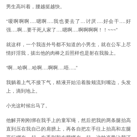
男生高叫着，腰越挺越快。
“嗄啊啊啊….嗯啊….我也要去了…讨厌….好会干….好
强….啊…要干死人家了….嗯啊….啊啊啊啊！！~~~”
就这样，一个我连外号都不知道的小男生，就在公车上尽
情奸淫我，拔出他的肉棒之后照样也是射在我脸上。
“啊…哈啊…哈啊….啊啊….唔…..”
我躺着上气不接下气，精液开始沿着脸颊流到嘴边，头发
上，滴到地上。
小光这时候出马了。
他解开刚刚绑在我手上的童军绳，然后把我的两条腿抬高
直到压在我自己的肩膀上，再各自把左手往上抬高和左腿