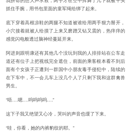
我拼命的想大声求救，两手才在空中挥舞了几下就被平头
抓住手腕，用书包里面的童军绳给绑了起来。
底下穿着高根凉鞋的两腿不知道被谁给用两手狠力掰开，
小穴接着就被人给摸了上来又磨蹭又钻又震的，热痒痒的
感觉闪电般透过脑神经蔓延开来。
阿进则跟明康还有其他几个没玩到我的人排排站在公车走
道还有位子上把视线完全遮住，前面的乘客根本看不到后
面有个女孩子正遭到一群国中小朋友毒手侵犯中，陆续的
在下车中，不一会儿车上没几个人了只剩下我和这群禽兽
男生。
“唔….嗯….呜呜呜呜….”
这下子我又绝望又心冷，哭叫的声音也缓了下来。
“哇，你看，她的内裤豹纹的耶。”