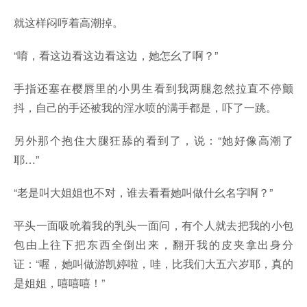
就这样闷哼着高潮掉。
“唷，看这边看这边看这边，她怎幺了啊？”
手指还塞在樱唇里的小男生看到我两腿忽然拉直不停颤
抖，自己的手还被我的淫水喷的满手都是，吓了一跳。
另外那个抱住大腿狂舔的看到了，说：“她好像高潮了
耶…”
“老是叫大姐姐也不对，谁去看看她叫做什幺名字啊？”
平头一面吸吮着我的乳头一面问，有个人就去把我的小包
包由上往下把东西全倒出来，翻开我的皮夹拿出身分
证：“喔，她叫做游凯婷啦，哇，比我们大五六岁耶，真的
是姐姐，嘻嘻嘻！”