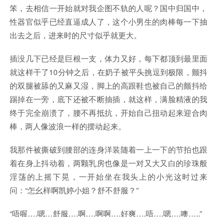
笨，去相信一开始就对我企图不轨的人呢？国中归国中，
性器官似乎已经直逼成人了，这个小男生的肉棒每一下抽
出去之后，进来时的尺寸似乎就更大。
插没几下已经是巨根一支，体力又好，每下都顶到最里面
就这样干了10分钟之后，在奶子被平头挑逗到极限，颤抖
的双腿被舔的又麻又湿，脚上的高跟鞋也被自己的颤抖给
踢掉在一旁，底下还被不断抽插，就这样，满脸精液的我
终于完全崩溃了，腰不再抵抗，开始自己扭动起来迎合肉
棒，两人像波浪一样的摆动起来。
我那件被撕破到腰部的连身洋装随着一上一下的节拍也跟
着在身上抖动着，两颗乳房也像是一对又大又白的珍珠般
淫荡的上摇下晃，一开始坐在我头上的小光这时过来
问：“怎幺样啊凯婷小姐？舒不舒服？”
“唔喔….嗯…舒服….啊….啊啊….好爽….唔….嗯….噢…..”