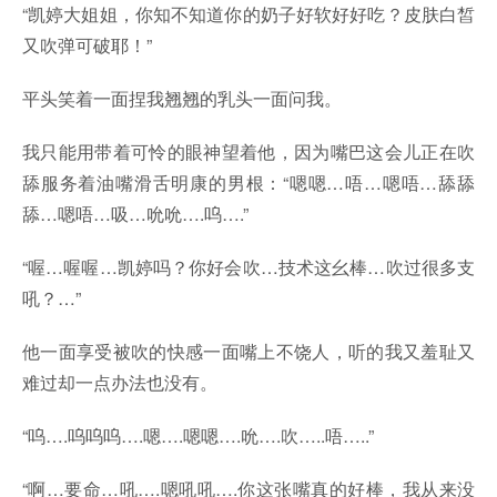
“凯婷大姐姐，你知不知道你的奶子好软好好吃？皮肤白皙
又吹弹可破耶！”
平头笑着一面捏我翘翘的乳头一面问我。
我只能用带着可怜的眼神望着他，因为嘴巴这会儿正在吹
舔服务着油嘴滑舌明康的男根：“嗯嗯…唔…嗯唔…舔舔
舔…嗯唔…吸…吮吮….呜….”
“喔…喔喔…凯婷吗？你好会吹…技术这幺棒…吹过很多支
吼？…”
他一面享受被吹的快感一面嘴上不饶人，听的我又羞耻又
难过却一点办法也没有。
“呜….呜呜呜….嗯….嗯嗯….吮….吹…..唔…..”
“啊…要命…吼….嗯吼吼….你这张嘴真的好棒，我从来没