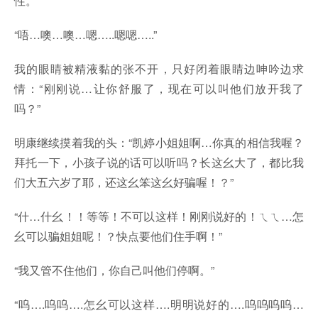
性。
“唔…噢…噢…嗯…..嗯嗯…..”
我的眼睛被精液黏的张不开，只好闭着眼睛边呻吟边求
情：“刚刚说…让你舒服了，现在可以叫他们放开我了
吗？”
明康继续摸着我的头：“凯婷小姐姐啊…你真的相信我喔？
拜托一下，小孩子说的话可以听吗？长这幺大了，都比我
们大五六岁了耶，还这幺笨这幺好骗喔！？”
“什…什幺！！等等！不可以这样！刚刚说好的！ㄟㄟ…怎
幺可以骗姐姐呢！？快点要他们住手啊！”
“我又管不住他们，你自己叫他们停啊。”
“呜….呜呜….怎幺可以这样….明明说好的….呜呜呜呜…