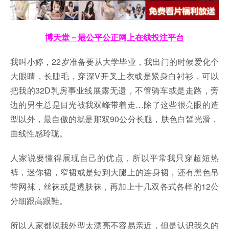
博天堂－最公平公正网上在线投注平台
我叫小婷，22岁准备要从大学毕业，我出门的时候爱化个
大眼睛，长睫毛，穿深V开叉上衣或是紧身白衬衫，可以
把我的32D乳房事业线展露无遗，不管骑车或是走路，旁
边的男生总是目光被我双峰带着走…除了这些很亮眼的造
型以外，最自傲的就是那双90公分长腿，肤色白皙光滑，
曲线性感玲珑。
人家说要懂得展现自己的优点，所以平常我只穿超短热
裤，迷你裙，窄裙或是短到大腿上的连身裙，还有黑色吊
带网袜，丝袜或是透肤袜，再加上十几双各式各样的12公
分细跟高跟鞋。
所以人家都说我外型太漂亮不容易亲近，但是认识我久的