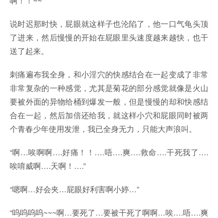
啊！！~~”
说时迟那时快，屁眼就这样子也沦陷了，他一口气龟头顶
了进来，然后慢慢的开始在屁眼里头速度越来越快，也干
送了起来。
刺痛遍布我全身，和小淫穴的快感结合在一起变成了非常
非常复杂的一种感觉，尤其是菊花的部分感觉就像是火山
要被外面的异物给桶到爆发一般，但是慢慢的却和快感结
合在一起，然后加倍还给我，就这样小穴和屁眼同时被两
个青春少年使用发泄，我已全身无力，只能大声浪叫。
“啊…唉啊啊….好痛！！….唔….爽….救命….干死我了….
唉唷威啊….天啊！….”
“嗯啊…好会夹…屁眼好利害啊小婷…”
“呜呜呜呜~~~啊…要死了…要被干死了啊啊…唉….唔….爽