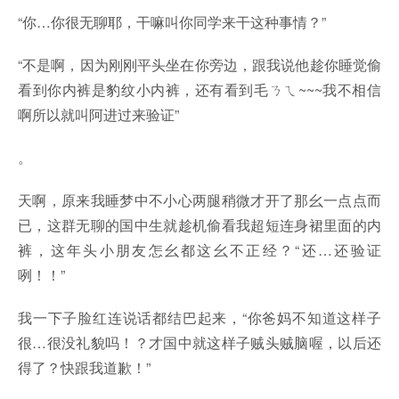
“你…你很无聊耶，干嘛叫你同学来干这种事情？”
“不是啊，因为刚刚平头坐在你旁边，跟我说他趁你睡觉偷
看到你内裤是豹纹小内裤，还有看到毛ㄋㄟ~~~我不相信
啊所以就叫阿进过来验证”
。
天啊，原来我睡梦中不小心两腿稍微才开了那幺一点点而
已，这群无聊的国中生就趁机偷看我超短连身裙里面的内
裤，这年头小朋友怎幺都这幺不正经？“还…还验证
咧！！”
我一下子脸红连说话都结巴起来，“你爸妈不知道这样子
很…很没礼貌吗！？才国中就这样子贼头贼脑喔，以后还
得了？快跟我道歉！”