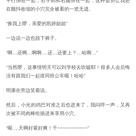
平行绑在一起，右手则和右腿绑在一起，这种姿势让我还
在颤抖收缩的小穴完全被看的一览无遗。
“换我上啰，亲爱的凯婷姐姐”
一边说一边也脱下裤子。
“啊…还啊…啊啊….还…还要上？…哈啊…”
“当然啰，这事情明天可以到学校去吹嘘耶！很多人会后悔
没有跟我们一起搭同班公车喔！哈哈”
明康在旁边笑着说。
然后，小光的鸡巴对准之后也进来了，我闷哼一声，又再
次被不同肉棒给插进来享用小穴。
“喔….天啊好紧好爽！干~~~~~~~~~~~”