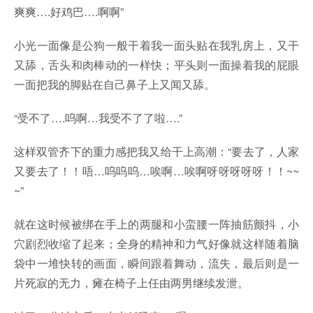
爽爽….好鸡巴….啊啊”
小光一面像是公狗一般干着我一面头贴在我乳房上，又干
又舔，舌头和肉棒动的一样快；平头则一面操着我的屁眼
一面把我的脚贴在自己鼻子上又闻又舔。
“受不了….呜啊…我受不了了啦….”
这样双管齐下的重力感把我又给干上高潮：“要去了，人家
又要去了！！唔…呜呜呜…唉啊…唉啊呀呀呀呀呀！！~~
~”
就在这时候被绑在手上的两腿和小蛮腰一阵抽筋颤抖，小
穴剧烈收缩了起来；全身的精神和力气好像就这样随着脑
袋中一堆快转的画面，瞬间跟着舞动，流失，最后则是一
片死寂的无力，瘫在椅子上任由两男继续发泄。