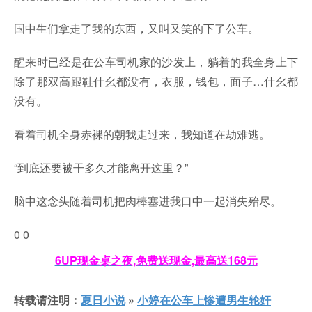
国中生们拿走了我的东西，又叫又笑的下了公车。
醒来时已经是在公车司机家的沙发上，躺着的我全身上下
除了那双高跟鞋什幺都没有，衣服，钱包，面子…什幺都
没有。
看着司机全身赤裸的朝我走过来，我知道在劫难逃。
“到底还要被干多久才能离开这里？”
脑中这念头随着司机把肉棒塞进我口中一起消失殆尽。
0
0
6UP现金桌之夜,免费送现金,最高送168元
转载请注明：
夏日小说
»
小婷在公车上惨遭男生轮奸