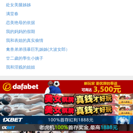
处女美腿姊姊
满堂春
恋美艳母的依据
我的妈妈的假期
我和表姐的真实偷情
禽兽弟弟强暴巨乳姊姊(大波女郎）
廿二歲的學生小姨子
我和淫贱的姐姐