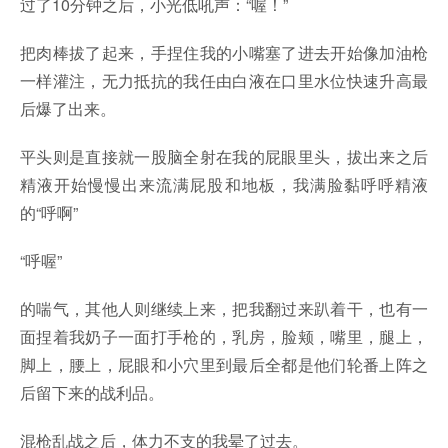
过了10分钟之后，小光低吼声：“喔！”
把肉棒拔了起来，手捏住我的小嘴塞了进去开始像加油枪
一样灌注，无力抵抗的我任由白液在口里水位快速升高最
后爆了出来。
平头则是直接就一股脑全射在我的屁眼里头，拔出来之后
精液开始慢慢出来流满屁股和地板，我满脸黏呼呼精液
的“呼啊”
“呼喔”
的喘气，其他人则继续上来，把我翻过来趴着干，也有一
面捏着我奶子一面打手枪的，乳房，脸颊，嘴里，腿上，
脚上，腰上，屁眼和小穴里到最后全都是他们轮番上阵之
后留下来的战利品。
混枪乱战之后，体力不支的我晕了过去。