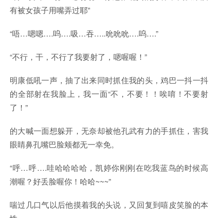
有被女孩子用嘴弄过耶”
“唔…嗯嗯….呜….吸…吞…..吮吮吮….呜….”
“不行，干，不行了我要射了，嗯喔喔！”
明康低吼一声，抽了出来同时抓住我的头，鸡巴一抖一抖
的全部射在我脸上，我一面“不，不要！！唉唷！不要射
了！”
的大喊一面想躲开，无奈却被他孔武有力的手抓住，害我
眼睛鼻孔嘴巴脸颊都无一幸免。
“呼…呼….哇哈哈哈哈，凯婷你刚刚在吃我蓝鸟的时候高
潮喔？好丢脸喔你！哈哈~~~”
喘过几口气以后他摸着我的头说，又回复到嘻皮笑脸的本