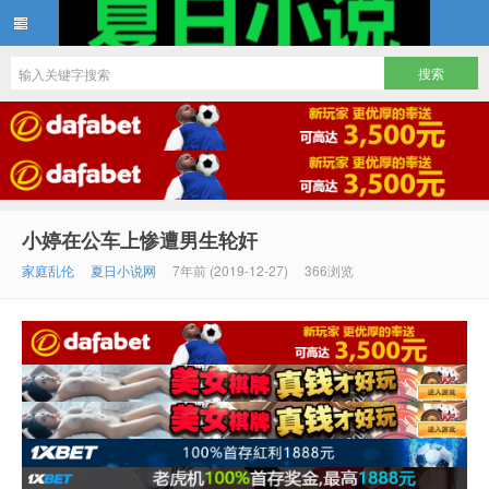
夏日小说
小婷在公车上惨遭男生轮奸
家庭乱伦
夏日小说网
7年前 (2019-12-27)
366浏览