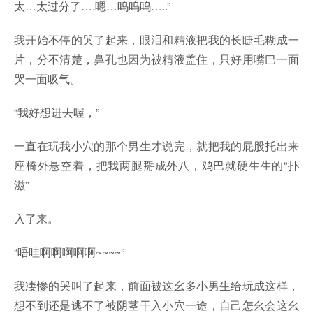
太…太过分了….嗯…呜呜呜…..”
我开始不停的哭了起来，眼泪和精液把我的长睫毛糊成一
片，分不清楚，鼻孔也因为被精液盖住，只好用嘴巴一面
哭一面吸气。
“我好想进去喔，”
一直在玩我小穴的那个男生才说完，就把我的屁股托出来
座椅外悬空着，把我两腿掰成外八，鸡巴就硬生生的“扑
滋”
入了来。
“唔哇啊啊啊啊啊~~~~”
我凄惨的哭叫了起来，前面被这幺多小男生给玩成这样，
想不到还是逃不了被阴茎干入小穴一途，自己怎幺会这幺