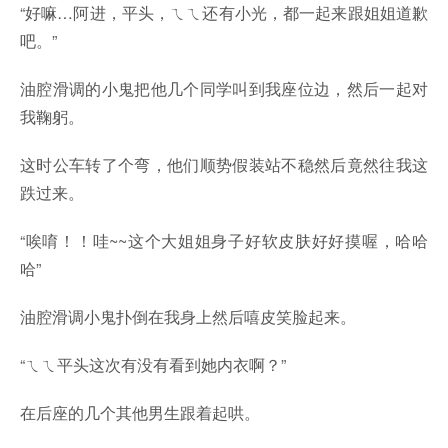
“好嘛…阿进，平头，ㄟㄟ还有小光，都一起来跟姐姐道歉
吧。”
油腔滑调的小鬼把他几个同学叫到我座位边，然后一起对
我鞠躬。
这时公车转了个弯，他们顺势假装站不稳然后竟然往我这
跌过来。
“唉唷！！哇~~这个大姐姐身子好软皮肤好好摸喔，哈哈
哈”
油腔滑调小鬼扑倒在我身上然后嘻皮笑脸起来。
“ㄟㄟ平头这次有没有看到她内衣啊？”
在后座的几个其他男生跟着起哄。