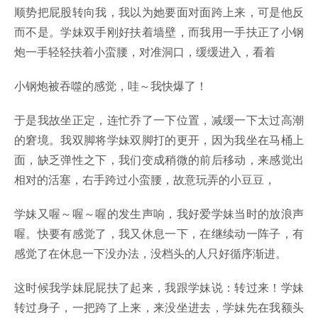
顺势把屁股转向我，我以为她要面对面跨上来，可是他反
而不是。学妹双手刚好扶着墙壁，而我用一手扶正了小钢
炮一手轻轻扶着小蛮腰，对准洞口，缓缓进入，看着
小钢炮被吞噬的感觉，哇～我快爆了！
于是我故坐正定，连忙乔了一下位置，减缓一下太过高潮
的窘境。我双脚将学妹双脚打的更开，因为我坐在马桶上
面，缺乏弹性之下，我们变成稍微的前后移动，来感觉出
相对的活塞，右手跨过小蛮腰，故意玩弄的小豆豆，
学妹又喔～喔～喔的发生声响，我好爱学妹当时的放浪声
喔。快要有感觉了，我又休息一下，在继续动一阵子，有
感觉了在休息一下没办法，没档头的人只好循序渐进。
这时候我学妹屁屁扶了起来，我跟学妹说：转过来！学妹
转过身子，一把跨了上来，来没坐进去，学妹先在我额头