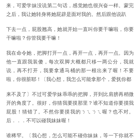
来，可爱学妹没说第二句话，感觉她也很兴奋一样。蒙完
之后，我让她转身将她屁辟是面对我的。然后跟他说趴
下去一点，屁股翘高，她就开始一直叫你要干嘛啦，你要
干嘛啦？你管我要干嘛！
我在命令她，把脚打开一点，再开一点，再开一点。因为
他一直跟我装傻，每次双脚大概都只移一两公分，我就
说，再不打开，我要拿通马桶的那一根出来了喔！不要
啦，你很脏耶！〔我心想，我怎么可能拿那个，爱抚你都
来不及了〕不过可爱学妹乖乖的把脚，开到比肩膀再稍微
开的角度了。很好，你猜我要摸那里？谁不知道你要摸我
屁股！猜错了。不然你要摸我的ㄋㄟㄋㄟ喔？也不对。
后．．．不可以碰我妹妹喔！
谁稀罕。〔我心想，怎么可能不碰你妹妹，等一下你就不