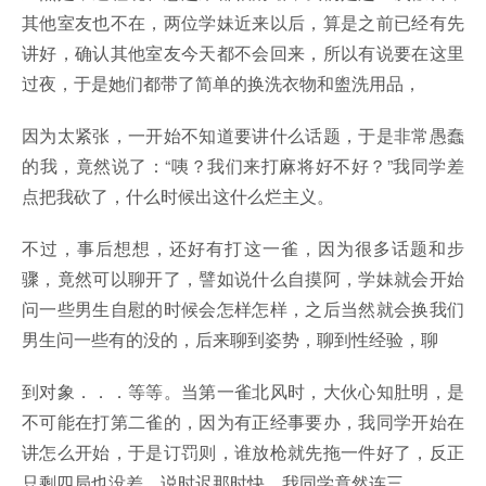
其他室友也不在，两位学妹近来以后，算是之前已经有先
讲好，确认其他室友今天都不会回来，所以有说要在这里
过夜，于是她们都带了简单的换洗衣物和盥洗用品，
因为太紧张，一开始不知道要讲什么话题，于是非常愚蠢
的我，竟然说了：“咦？我们来打麻将好不好？”我同学差
点把我砍了，什么时候出这什么烂主义。
不过，事后想想，还好有打这一雀，因为很多话题和步
骤，竟然可以聊开了，譬如说什么自摸阿，学妹就会开始
问一些男生自慰的时候会怎样怎样，之后当然就会换我们
男生问一些有的没的，后来聊到姿势，聊到性经验，聊
到对象．．．等等。当第一雀北风时，大伙心知肚明，是
不可能在打第二雀的，因为有正经事要办，我同学开始在
讲怎么开始，于是订罚则，谁放枪就先拖一件好了，反正
只剩四局也没差，说时迟那时快，我同学竟然连三，