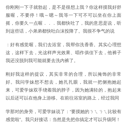
你刚刚一下子就勃起，是不是很想上我？你这样摸我好舒
服喔，不要停！哦～嗯～我等一下可不可以坐在你上面
摇，你要久一点喔．．．我都快吐了，我的意思是说，听
到这些话，小弟弟都快吐白沫投降了。我很不争气的说
：好有感觉喔，我们去浴室，我帮你洗香香。其实心理想
这，这样下去，光这样声光效果、唱作俱佳下去，他裤子
我还没脱到我可能就要去洗内裤了。
刚好我这样的提议，其实非常的合理，所以掩饰的非常
好。我问学妹想不想去，她扎扎眼，我就一把侧抱她起
来，可爱学妹双手绕着我的脖子，因为她满轻的，抱起来
以后还可以在他身上游移。在前往浴室的路上，经过我同
学那对的身旁，可爱学妹说了：“要摸她的ㄋㄟㄋㄟ比较有
感觉啦”。我只好接话：当然是先把你搞定才可以升级阿！