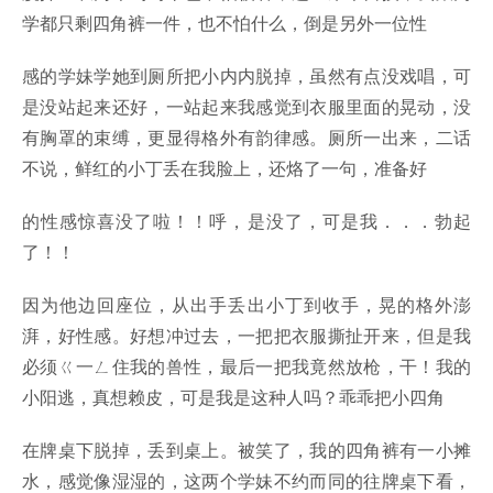
学都只剩四角裤一件，也不怕什么，倒是另外一位性
感的学妹学她到厕所把小内内脱掉，虽然有点没戏唱，可
是没站起来还好，一站起来我感觉到衣服里面的晃动，没
有胸罩的束缚，更显得格外有韵律感。厕所一出来，二话
不说，鲜红的小丁丢在我脸上，还烙了一句，准备好
的性感惊喜没了啦！！呼，是没了，可是我．．．勃起
了！！
因为他边回座位，从出手丢出小丁到收手，晃的格外澎
湃，好性感。好想冲过去，一把把衣服撕扯开来，但是我
必须ㄍ一ㄥ住我的兽性，最后一把我竟然放枪，干！我的
小阳逃，真想赖皮，可是我是这种人吗？乖乖把小四角
在牌桌下脱掉，丢到桌上。被笑了，我的四角裤有一小摊
水，感觉像湿湿的，这两个学妹不约而同的往牌桌下看，