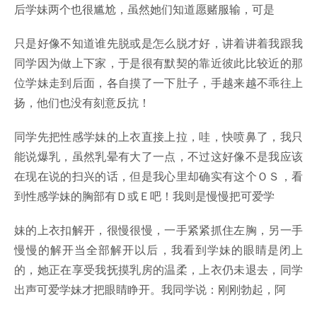
后学妹两个也很尴尬，虽然她们知道愿赌服输，可是
只是好像不知道谁先脱或是怎么脱才好，讲着讲着我跟我
同学因为做上下家，于是很有默契的靠近彼此比较近的那
位学妹走到后面，各自摸了一下肚子，手越来越不乖往上
扬，他们也没有刻意反抗！
同学先把性感学妹的上衣直接上拉，哇，快喷鼻了，我只
能说爆乳，虽然乳晕有大了一点，不过这好像不是我应该
在现在说的扫兴的话，但是我心里却确实有这个ＯＳ，看
到性感学妹的胸部有Ｄ或Ｅ吧！我则是慢慢把可爱学
妹的上衣扣解开，很慢很慢，一手紧紧抓住左胸，另一手
慢慢的解开当全部解开以后，我看到学妹的眼睛是闭上
的，她正在享受我抚摸乳房的温柔，上衣仍未退去，同学
出声可爱学妹才把眼睛睁开。我同学说：刚刚勃起，阿