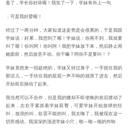
羞了，学长你好坏喔！我笑了一下，学妹有补上一句
：可是我好爱喔！
经过了一两分钟，大家知道这姿势是会很累的，于是我跟
学妹说：好累，我想到了喔！学妹说：你再不到，我就要
叫了喔！你叫阿！你叫阿！我把学妹放下来，然后静止再
她面前，然后故意不动。你干嘛？阿你不是要叫！？
学妹竟然来一招超绝的，学妹又转过身子，一手抓住我的
那话儿，一手扶住我的屁屁一声不响的就滑了进去，然后
开始前后抽动了起来。
我当然可以不合作，但是我的腰却不听使唤的前后摆动了
起来，左右手紧抓着学妹双臀，可爱学妹开始放肆的狂
叫，放浪的叫，欲罢不能的叫，我太嗨了，我被现在这一
切所感动。我深深的顶进学妹小穴，啪～啪～啪的作响