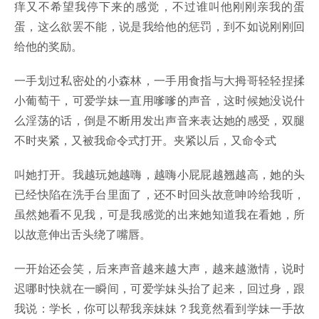
痒又不希望我停下来的感觉，不过谁叫他刚刚亲我的蛋
蛋，这么欲罢不能，说是我给他的惩罚，到不如说刚刚回
给他的奖励。
一手划过私密处的小森林，一手用食指与大拇哥轻轻捏揉
小葡萄干，可爱学妹一直用嗲嗲的声音，这时候她没说什
么淫荡的话，倒是不断用发出声音来表达她的感受，双腿
不时夹紧，又被我命令式打开。夹紧以后，又命令式
叫她打开。我越玩她越嗨，越嗨小屁屁越翘越高，她的头
已经快陷在洗手台里面了，还不时回头故意呻吟给我听，
虽然她看不见我，可是我感觉的出来她知道我在看她，所
以故意伸出舌头绕了嘴唇。
一开始还会笑，后来声音越来越大声，越来越激情，说时
迟哪时快就在一瞬间，可爱学妹头抬了起来，回过身，跟
我说：学长，你可以帮我亲妹妹？我竟然看到学妹一手故