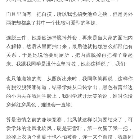
而且里面有一把自摸，所以我也招受池鱼之殃，但是另外
两把却都赢了其中一个比较可爱型的学妹。
连脱三件，她竟然选择脱掉外套，再来是当大家的面把内
衣解掉，然后从里面抽出来，最后他就抱怨怎么都跟他有
关系，于是她说他要到厕所，把内裤脱掉再把裤子穿起
来。我跟我同学是没什么坚持啦，她都这样说了，我们
也只能顺她的意，从厕所出来时，我同学就再说，这样你
有脱没脱我哪知道，结果学妹从口袋拿出，黑色有蕾丝边
的小内丢在我同学脸上，我同学就开玩笑的说，谁叫你没
穿鲜红穿黑色，难怪会一直输。
算是激情之前的趣味竞赛，北风就这样以为要结束了，可
爱学妹的北风北旋风，硬是要雪耻，第一次赢了我一把，
脱掉上衣两个葡萄干也不怕被看，连一来个自摸，我跟同