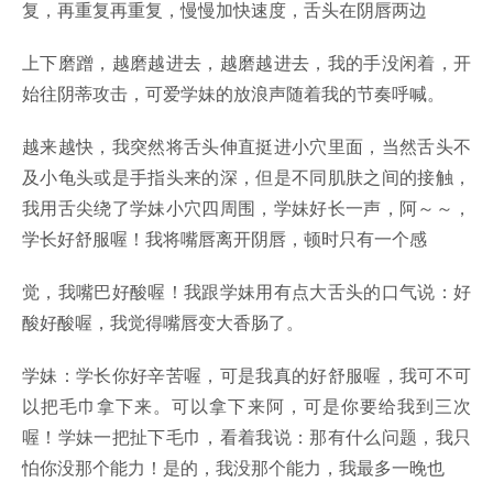
复，再重复再重复，慢慢加快速度，舌头在阴唇两边
上下磨蹭，越磨越进去，越磨越进去，我的手没闲着，开
始往阴蒂攻击，可爱学妹的放浪声随着我的节奏呼喊。
越来越快，我突然将舌头伸直挺进小穴里面，当然舌头不
及小龟头或是手指头来的深，但是不同肌肤之间的接触，
我用舌尖绕了学妹小穴四周围，学妹好长一声，阿～～，
学长好舒服喔！我将嘴唇离开阴唇，顿时只有一个感
觉，我嘴巴好酸喔！我跟学妹用有点大舌头的口气说：好
酸好酸喔，我觉得嘴唇变大香肠了。
学妹：学长你好辛苦喔，可是我真的好舒服喔，我可不可
以把毛巾拿下来。可以拿下来阿，可是你要给我到三次
喔！学妹一把扯下毛巾，看着我说：那有什么问题，我只
怕你没那个能力！是的，我没那个能力，我最多一晚也