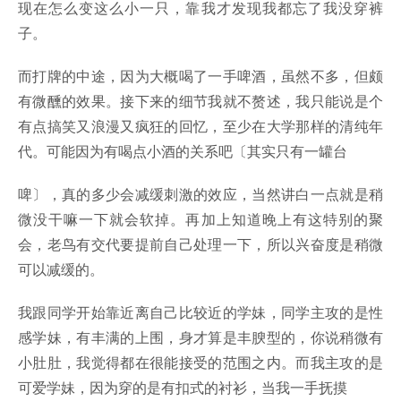
现在怎么变这么小一只，靠我才发现我都忘了我没穿裤
子。
而打牌的中途，因为大概喝了一手啤酒，虽然不多，但颇
有微醺的效果。接下来的细节我就不赘述，我只能说是个
有点搞笑又浪漫又疯狂的回忆，至少在大学那样的清纯年
代。可能因为有喝点小酒的关系吧〔其实只有一罐台
啤〕，真的多少会减缓刺激的效应，当然讲白一点就是稍
微没干嘛一下就会软掉。再加上知道晚上有这特别的聚
会，老鸟有交代要提前自己处理一下，所以兴奋度是稍微
可以减缓的。
我跟同学开始靠近离自己比较近的学妹，同学主攻的是性
感学妹，有丰满的上围，身才算是丰腴型的，你说稍微有
小肚肚，我觉得都在很能接受的范围之内。而我主攻的是
可爱学妹，因为穿的是有扣式的衬衫，当我一手抚摸