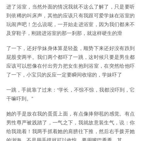
进了浴室，当然外面的情况我就不这么了解了，只是要听
到依稀的叫床声，其他的应该只有我跟可爱学妹在浴室的
玩闹声吧！怎么说呢，一开始走进浴室，因为我们都来不
及穿鞋子，刚踏进浴室的那一刹那，就这样硬生的滑
了一下，还好学妹身体算是轻盈，顺势下来还好没有跌到
屁股变两半。我们两个都吓了一跳，这时候只要是男生都
应该可以想像在付出劳力把女生抱到浴室，在突然给他吓
了一下，小宝贝的反应一定要瞬间收缩的，学妹吓了
一跳，手就靠了过来：“学长，不惊不惊，我都没吓到，它
干嘛吓到。”
她的手是放在我的蛋蛋上面，有点像捧卵苞的感觉。有点
男性尊严被践踏了，一气之下，我就故意装生气，说：你
给我跪着！我两手抓着她的肩膀往下推，然后右手拨开她
的浏海，不是用手摸就可以收惊，要用嘴巴秀秀。其