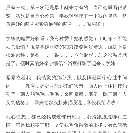
只有三次，第三次还是早上醒来才有的，自己心里面很清
楚，我只是自尊心作祟。学妹轻轻摸了一下我的嘴唇，然
后用她的两片紧紧碰触我的两片．．．嘴唇啦！
学妹的嘴唇好软喔，我有种爱上她的感觉了！哇靠～不能
动真感情！但是学妹亲吻的功力跟姿势好老练，但是不是
很油那种，是很．．．很．．．不会形容，总之很温柔就
是了。顿时真的好像小情侣在浴室打啵了起来，学妹
紧紧抱着我，我感觉的到心跳，以及隔着两个心跳中间
的．．．乳房，喔喔～想起来好害羞。两人的下体也接触
到了，两人的毛毛与毛毛，来回摩擦，磨了一阵子两个人
又突然笑了，学妹抬起头起来跟我说，学长我帮你洗？
我心理想，都已经搞成这部田地了，有洗跟没洗哪有差
阿？可是我想要了耶！？学妹嘴角微微的上扬，有点暗示