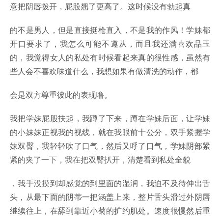
意把阴唇拨开，屁股翘了更高了。这时候没有勃起真
的不是男人，但是直接挺枪直入，不是我的作风！学妹都
开口要求了，我怎么可能不遵从，而且我还满喜欢品玉
的，我觉得女人的私处有时候看起来真的很性感，虽然有
些人会不喜欢味道什么，我想如果有做清洗的动作，都
会是双方尊重彼此的表现噜。
我把学妹屁股扶起，我蹲了下来，蹲在学妹后面，让学妹
的小妹妹正视我的视线，就在我眼前十公分，双手紧握学
妹双臀，我轻轻吹了口气，然后又呼了口气，学妹阴部紧
紧的夹了一下，我在把双臀扒开，清楚看到私处全貌
，我手没摸到却感觉的到里面的湿润，我迫不及待伸出舌
头，从最下面的阴蒂一把涵盖上来，整片舌头滑过外阴唇
继续往上，在舔到靠近小菊的扩约肌处。速度很慢然后重