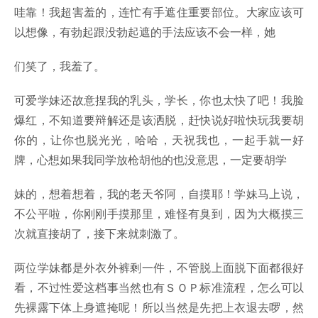
哇靠！我超害羞的，连忙有手遮住重要部位。大家应该可
以想像，有勃起跟没勃起遮的手法应该不会一样，她
们笑了，我羞了。
可爱学妹还故意捏我的乳头，学长，你也太快了吧！我脸
爆红，不知道要辩解还是该洒脱，赶快说好啦快玩我要胡
你的，让你也脱光光，哈哈，天祝我也，一起手就一好
牌，心想如果我同学放枪胡他的也没意思，一定要胡学
妹的，想着想着，我的老天爷阿，自摸耶！学妹马上说，
不公平啦，你刚刚手摸那里，难怪有臭到，因为大概摸三
次就直接胡了，接下来就刺激了。
两位学妹都是外衣外裤剩一件，不管脱上面脱下面都很好
看，不过性爱这档事当然也有ＳＯＰ标准流程，怎么可以
先裸露下体上身遮掩呢！所以当然是先把上衣退去啰，然