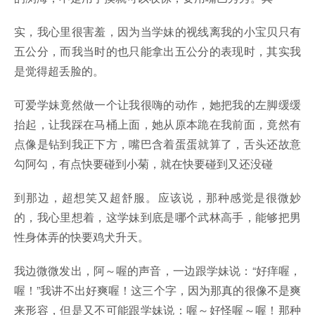
实，我心里很害羞，因为当学妹的视线离我的小宝贝只有
五公分，而我当时的也只能拿出五公分的表现时，其实我
是觉得超丢脸的。
可爱学妹竟然做一个让我很嗨的动作，她把我的左脚缓缓
抬起，让我踩在马桶上面，她从原本跪在我前面，竟然有
点像是钻到我正下方，嘴巴含着蛋蛋就算了，舌头还故意
勾阿勾，有点快要碰到小菊，就在快要碰到又还没碰
到那边，超想笑又超舒服。应该说，那种感觉是很微妙
的，我心里想着，这学妹到底是哪个武林高手，能够把男
性身体弄的快要鸡犬升天。
我边微微发出，阿～喔的声音，一边跟学妹说：“好痒喔，
喔！”我讲不出好爽喔！这三个字，因为那真的很像不是爽
来形容，但是又不可能跟学妹说：喔～好怪喔～喔！那种