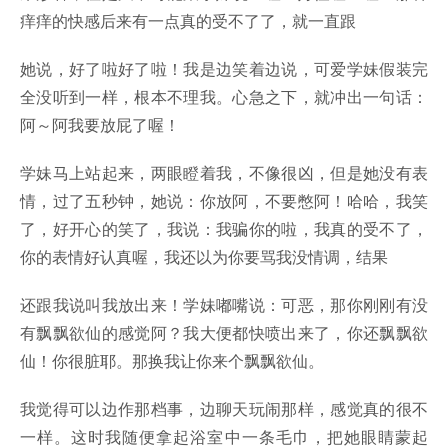
痒痒的快感后来有一点真的受不了了，就一直跟
她说，好了啦好了啦！我是边笑着边说，可爱学妹假装完
全没听到一样，根本不理我。心急之下，就冲出一句话：
阿～阿我要放屁了喔！
学妹马上站起来，两眼瞪着我，不像很凶，但是她没有表
情，过了五秒钟，她说：你放阿，不要憋阿！哈哈，我笑
了，好开心的笑了，我说：我骗你的啦，我真的受不了，
你的表情好认真喔，我还以为你要骂我没情调，结果
还跟我说叫我放出来！学妹嘟嘴说：可恶，那你刚刚有没
有飘飘欲仙的感觉阿？我大便都快喷出来了，你还飘飘欲
仙！你很脏耶。那换我让你来个飘飘欲仙。
我觉得可以边作那档事，边聊天玩闹那样，感觉真的很不
一样。这时我随便拿起浴室中一条毛巾，把她眼睛蒙起