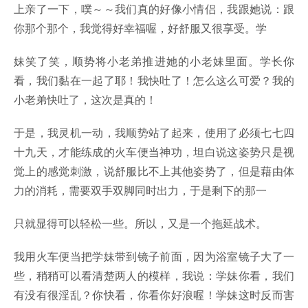
上亲了一下，噗～～我们真的好像小情侣，我跟她说：跟
你那个那个，我觉得好幸福喔，好舒服又很享受。学
妹笑了笑，顺势将小老弟推进她的小老妹里面。学长你
看，我们黏在一起了耶！我快吐了！怎么这么可爱？我的
小老弟快吐了，这次是真的！
于是，我灵机一动，我顺势站了起来，使用了必须七七四
十九天，才能练成的火车便当神功，坦白说这姿势只是视
觉上的感觉刺激，说舒服比不上其他姿势了，但是藉由体
力的消耗，需要双手双脚同时出力，于是剩下的那一
只就显得可以轻松一些。所以，又是一个拖延战术。
我用火车便当把学妹带到镜子前面，因为浴室镜子大了一
些，稍稍可以看清楚两人的模样，我说：学妹你看，我们
有没有很淫乱？你快看，你看你好浪喔！学妹这时反而害