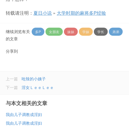
转载请注明：
夏日小说
»
大学时期的麻将多P经验
继续浏览有关
多P
女朋友
妹妹
学妹
学长
弟弟
的文章
分享到
上一篇
呛辣的小姨子
下一篇
淫女ＬｅｅＬｅｅ
与本文相关的文章
我由儿子调教成淫妇
我由儿子调教成淫妇